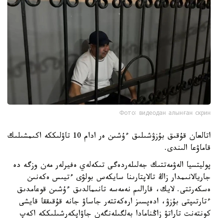
Фото: видеодан алынған скрин
اتالعان قۇقىق بۇزۋشىلىق ءۇشىن ەر ادام 10 تاۋلىككە اكىمشىلىك
قاماۋعا الىندى.
پوليتسيا الەۋمەتتىك جەلىلەردەگى تىكەلەي ەفيرلەر مەن وزگە دە
جاريالانىمدار زاڭ تالاپتارىنا سايكەس بولۋى ءتيىس ەكەنىن
ەسكەرتتى. لايك، قارالىم نەمەسە تانىمالدىق ءۇشىن قوعامدىق
ءتارتىپتى بۇزۋ، ادەپسىز ارەكەتتەر جاساۋ جانە قۇقىققا قايشى
كونتەنت تاراتۋ زاڭنامادا بەلگىلەنگەن جاۋاپكەرشىلىككە اكەپ