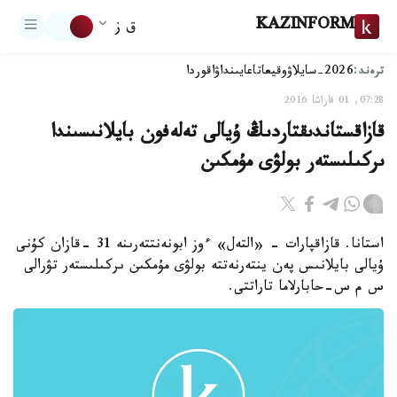
KAZINFORM
ق ز
ترەند:
2026-سايلاۋ
وقيعا
تاعايىنداۋ
اقوردا
07:28, 01 قاراشا 2016
قازاقستاندىقتاردىڭ ۇيالى تەلەفون بايلانىسىندا
ىركىلىستەر بولۋى مۇمكىن
استانا. قازاقپارات - «التەل» ءوز ابونەنتتەرىنە 31 -قازان كۇنى
ۇيالى بايلانىس پەن ينتەرنەتتە بولۋى مۇمكىن ىركىلىستەر تۋرالى
س م س-حابارلاما تاراتتى.