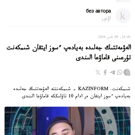
без автора
اۆتور
15:45, 09 تامىز 2026
الەۋمەتتىك جەلىدە بەيادەپ ءسوز ايتقان شىمكەنت
تۇرعىنى قاماۋعا الىندى
شىمكەنت. KAZINFORM - شىمكەنتتە الەۋمەتتىك جەلىدە
بەيادەپ ءسوز ايتقان ەر ادام 10 تاۋلىككە قاماۋعا الىندى