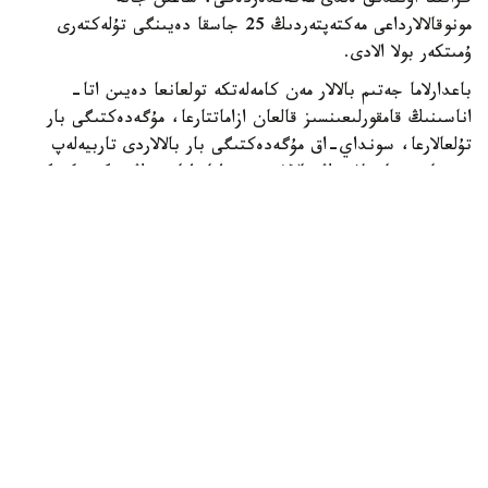
گرانتقا اۋىلدىق ەلدى مەكەندەردەگى، شاعىن جانە
مونوقالالارداعى مەكتەپتەردىڭ 25 جاسقا دەيىنگى تۇلەكتەرى
ۇمىتكەر بولا الادى.
باعدارلاما جەتىم بالالار مەن كامەلەتكە تولعانعا دەيىن اتا-
اناسىنىڭ قامقورلىعىنسىز قالعان ازاماتتارعا، مۇگەدەكتىگى بار
تۇلعالارعا، سونداي-اق مۇگەدەكتىگى بار بالالاردى تاربيەلەپ
وتىرعان وتباسىلاردىڭ بالالارى مەن اتا-اناسىنىڭ مۇگەدەكتىگى
بار تالاپكەرلەرگە ارنالعان.
- ءبىلىم بەرۋ گرانتىنىڭ يەگەرلەرىنە وقۋ اقىسى جىلىنا 1
ميلليون تەڭگەگە دەيىن تولەنەدى. سونىمەن قاتار وقۋ
كەزەڭىندە اي سايىن 60 مىڭ تەڭگە كولەمىندە شاكىرتاقى
تاعايىندالادى. شاكىرتاقى جىل سايىن جازعى دەمالىس كەزەڭىن
قوسپاعاندا 10 اي بويى تولەنەدى،- دەلىنگەن حابارلامادا.
گرانتقا ۇمىتكەرلەردىڭ ءتىزىمىن باعدارلاماعا قاتىساتىن جوعارى
وقۋ ورنى نەمەسە ونىڭ فيليالى قالىپتاستىرادى. ىرىكتەۋگە ۇ ب
ت تاپسىرىپ، وقۋعا ءتۇسۋ ءۇشىن بەلگىلەنگەن ەڭ تومەنگى
ءوتۋ بالىن جيناعان تالاپكەرلەر قاتىسا الادى. شىعارماشىلىق