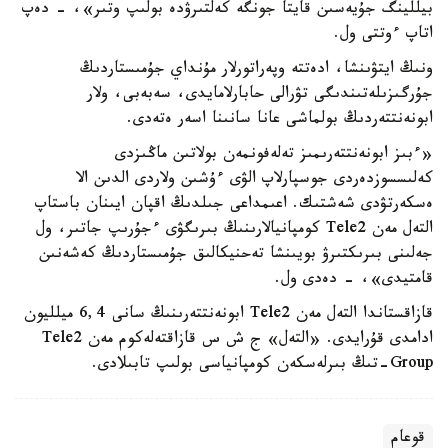
بيللينگ جۇيەسىن قايتا جونگە كەلتىرۋدە بولىپ وتىر»، - دەپ
اتاپ ءوتتى ول.
ونىڭ ايتۋىنشا، ادەتتە وپەراتورلار مۇنداي جۇمىستاردىڭ
جۇرگىزىلەتىندىگى تۋرالى حابارلامايدى، سەبەبى، ولار
ابونەنتتەردىڭ بولماشى عانا سانىنا اسەر ەتەدى.
«ءبىز ابونەنتتەرىمىز تەلەفونمەن بولاتىن ماڭىزدى
كەلىسسوزدەردى جوسپارلاپ الۋى ءۇشىن ولاردى الدىن الا
ەسكەرتۋدى شەشتىك. اعىمداعى جىلدىڭ اقپان ايىنان باستاپ
التەل مەن Tele2 كومپانيالارىنىڭ بىرىگۋى ءجۇرىپ جاتىر، ول
جەلىنى بىرىكتىرۋ بويىنشا تەحنيكالىق جۇمىستاردىڭ كەشەنىن
قامتيدى»، - دەدى ول.
قازاقستاندا التەل مەن Tele2 ابونەنتتەرىنىڭ سانى 6,4 ميلليون
ادامدى قۇرايدى. «التەل» ج ش س قازاقتەلەكوم مەن Tele2
Group-تىڭ بىرلەسكەن كومپانياسى بولىپ تابىلادى.
قوعام