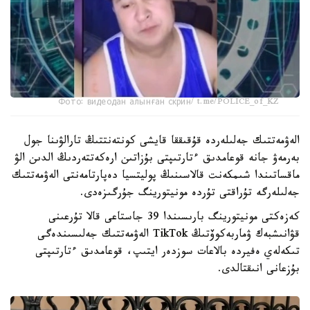
Фото: видеодан алынған скрин/ t.me/POLICE_of_KZ
الەۋمەتتىك جەلىلەردە قۇقىققا قايشى كونتەنتتىڭ تارالۋىنا جول
بەرمەۋ جانە قوعامدىق ءتارتىپتى بۇزاتىن ارەكەتتەردىڭ الدىن الۋ
ماقساتىندا شىمكەنت قالاسىنىڭ پوليتسيا دەپارتامەنتى الەۋمەتتىك
جەلىلەرگە تۇراقتى تۇردە مونيتورينگ جۇرگىزەدى.
كەزەكتى مونيتورينگ بارىسىندا 39 جاستاعى قالا تۇرعىنى
قۋانىشبەك ۋماربەكوۆتىڭ TikTok الەۋمەتتىك جەلىسىندەگى
تىكەلەي ەفيردە بالاعات سوزدەر ايتىپ، قوعامدىق ءتارتىپتى
بۇزعانى انىقتالدى.