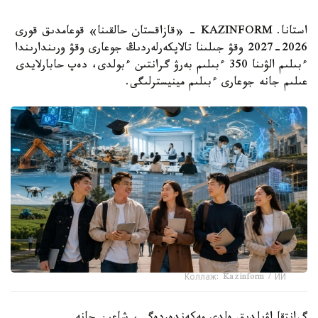
استانا. KAZINFORM - «قازاقستان حالقىنا» قوعامدىق قورى
2026-2027 وقۋ جىلىنا تالاپكەرلەردىڭ جوعارى وقۋ ورىندارىندا
ءبىلىم الۋىنا 350 ءبىلىم بەرۋ گرانتىن ءبولدى، دەپ حابارلايدى
عىلىم جانە جوعارى ءبىلىم مينيسترلىگى.
Коллаж: Kazinform / ИИ