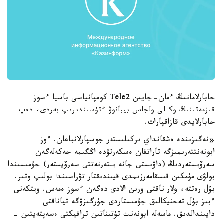
حابارلامانىڭ ءمان-جايىن Tele2 كومپانياسى باسپا ءسوز
قىزمەتىنىڭ وكىلى ولجاس بيبانوۆ ءتۇسىندىرىپ بەردى، دەپ
حابارلايدى قازاقپارات.
«نەگىزىندە ەشقانداي ىركىلىستەر جوسپارلانباعان. ءوز
ابونەنتتەرىمىزگە تاراتقان ەسكەرتۋدە اڭگىمە جەكەلەگەن
سەرۆيستەردىڭ (داۋىستى جانە ينتەرنەتتى سەرۆيستەر) جۇمىسىندا
بولۋى مۇمكىن قىسقامەرزىمدى قيىندىقتار تۋراسىندا بولىپ وتىر.
بۇل رەتتە، ولار ناقتى ورىن الادى دەگەن ءسوز ەمەس. ويتكەنى
ءبىز بۇل تەحنيكالىق جۇمىستاردى جۇرگىزۋگە تياناقتى
دايىندالدىق. ماسەلە ابونەنت تۇتىناتىن ترافيكتى ەسەپتەيتىن -