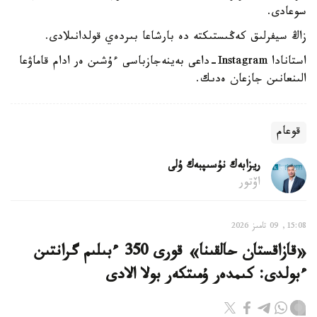
سوعادى.
زاڭ سيفرلىق كەڭىستىكتە دە بارشاعا بىردەي قولدانىلادى.
استانادا Instagram-داعى بەينەجازباسى ءۇشىن ەر ادام قاماۋعا
الىنعانىن جازعان ەدىك.
قوعام
ريزابەك نۇسىپبەك ۇلى
اۆتور
15:08, 09 تامىز 2026
«قازاقستان حالقىنا» قورى 350 ءبىلىم گرانتىن
ءبولدى: كىمدەر ۇمىتكەر بولا الادى