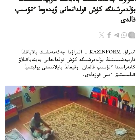
اتىراۋدا جەكەمەنشىك بالاباقشا تاربيەشىسىنىڭ
بۇلدىرشىنگە كۇش قولدانعانى ۆيدەوعا ءتۇسىپ
قالدى
اتىراۋ. KAZINFORM - اتىراۋدا جەكەمەنشىك بالاباقشا
تاربيەشىسىنىڭ بۇلدىرشىنگە كۇش قولدانعانى بەينەباقىلاۋ
كامەراسىنا ءتۇسىپ قالعان. وقيعاعا بايلانىستى پوليتسيا
قىلمىستىق ءىس قوزعادى.