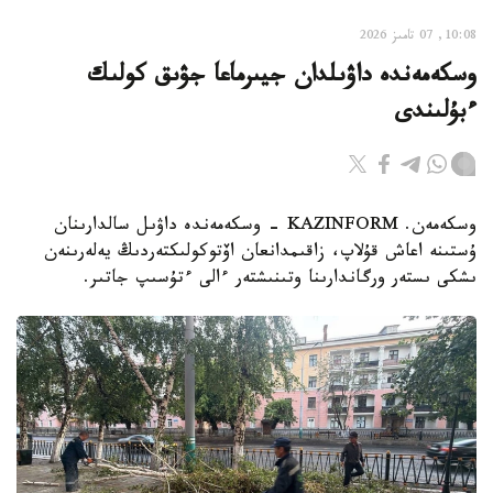
10:08, 07 تامىز 2026
وسكەمەندە داۋىلدان جيىرماعا جۋىق كولىك
ءبۇلىندى
وسكەمەن. KAZINFORM - وسكەمەندە داۋىل سالدارىنان
ۇستىنە اعاش قۇلاپ، زاقىمدانعان اۆتوكولىكتەردىڭ يەلەرىنەن
ىشكى ىستەر ورگاندارىنا وتىنىشتەر ءالى ءتۇسىپ جاتىر.