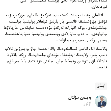
مىندەتتەردى ورىنداماۋ» بابى بويىنشا قىلمىستىق ءىس
قوزعالعان.
- اتالعان وقيعا بويىنشا كەشەندى تەرگەۋ امالدارى جۇرگىزىلۋدە.
قۇقىق بۇزۋشىلىققا قاتىسى بار بارلىق تۇلعالار پوليتسيا بولىمىنە
جەتكىزىلدى. وزگە اقپارات تەرگەۋ مۇددەسىنە سايكەس جاريالاۋعا
جاتپايدى، - دەپ حابارلادى وبلىستىق پوليتسيا دەپارتامەنتىنىڭ
رەسمي وكىلى مەيىرىم ەرداۋلەت.
بالانىڭ اتا-اناسى كىنالىلەردىڭ زاڭ الدىندا جاۋاپ بەرۋىن تالاپ
ەتىپ وتىر. ولاردىڭ ايتۋىنشا، مۇنداي جاعدايدىڭ وزگە بالالارعا
قايتالانباۋى ءۇشىن وقيعاعا جان-جاقتى قۇقىقتىق باعا بەرىلۋى
قاجەت.
ايماق
بەيسەن سۇلتان
اۆتور