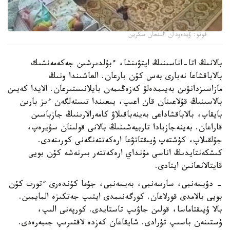
فوتو: ۆيدەودان الىنعان سكرين
بالانىڭ اتا-اناسىنىڭ ايتۋىنشا، ءبۇلدىرشىن جەكەمەنشىك
بالاباقشاعا نەبارى بەس كۇن بارعان. العاشىندا ونىڭ
مازاسىزدانۋىن بەيىمدەلۋ كەزەڭىمەن بايلانىستىرعان. الايدا كەيىن
بالاسىنىڭ قۇلاعىنان قان اعىپ، يىعىندا تىستەلگەن ءىز بارىن
بايقاپ، بالاباقشاداعى بەينەباقىلاۋ كامەرالارىنىڭ جازباسىن
قاراعان. بەينەجازبادا تاربيەشىنىڭ بالانى قولىنان سۇيرەپ،
جۇلقىلاپ، كۇشتەپ ۇيىقتاتۋعا ارەكەتتەنگەنى كورىنەدى.
كىشكەنتايدىڭ اناسى مۇنداي ارەكەتتەر بىرنەشە كۇن بويى
قايتالانعانىن ايتادى.
- دۇيسەنبى، سارسەنبى، بەيسەنبى، جۇما كۇندەرى ءتورت كۇن
بويى بالامدى قورلاعان. كورگەنىمدى ايتىپ جەتكىزە المايمىن.
بالا ۇيىقتاماسا، قولىن جاۋىپ تاستايدى. كورپەنى الىپ،
ۇستىنەن باسىپ تۇرادى. شايقاعان كەزدە لاقتىرىپ جىبەرەدى.