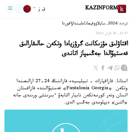
KAZINFORM
ق ز
ترەند:
2026-سايلاۋ
وقيعا
تاعايىنداۋ
اقوردا
12:37, 30 قازان 2016
اقتاۋلىق مۋزىكانت گرۋزيادا وتكەن حالىقارالىق
فەستيۆالدا جەڭىمپاز اتاندى
استانا. قازاقپارات - تبيليسيدە قازاننىڭ 24-27 ارالىعىندا
وتكەن «Fiestalonia Georgia» فەستيۆالىندە قازاقستان
اتىنان ونەر كورسەتكەن نابيار التايەۆ ءبىرىنشى ورىندى جانە
«التىن» ديپلومدى جەڭىپ الدى.