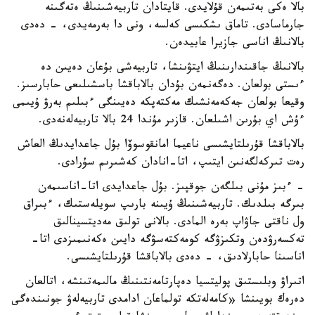
بالا ەكى بەتىمەن قۇلايدى. قايتادان تاربيەشىنىڭ ەتەگىنە
جارماسادى. تاماق ىشكىسى كەلسە، ونى دا بەرمەيدى، - دەدى
بالانىڭ اناسى جازيرا عابيدەن.
بالانىڭ جاقىندارىنىڭ ايتۋىنشا، تاربيەشى بۇعان دەيىن دە
ءىستى بولعان. دەگەنمەن بۇدان بالاباقشا باسشىلىعى حابارسىز.
وقيعا بولعان جەكەمەنشىك مەكتەپكە دەيىنگى ءبىلىم بەرۋ ۇيىمى
ءۇش اي بۇرىن اشىلعان. قازىر مۇندا 24 بالا تاربيەلەنەدى.
بالاباقشا قۇرىلتايشىسى ناعيما امانقوسوۆا بۇل جاعدايدىڭ العاش
رەت تىركەلگەنىن ايتىپ، اتا-انادان كەشىرىم سۇرادى.
- ءبىز مۇنى بىلگەن جوقپىز. بۇل جاعدايدى اتا-اناسىمەن
بىرگە بىلدىك. تاربيەشىنىڭ ۇيىنە بارىپ سويلەستىك، ءبىراق
ول ناقتى جاۋاپ بەرە المادى. بالانى تولىق مەديتسينالىق
تەكسەرۋدەن وتكىزۋگە كومەكتەسۋگە دايىن ەكەنىمىزدى اتا-
اناسىنا حابارلادىق، - دەدى بالاباقشا قۇرىلتايشىسى.
اتىراۋ وبلىستىق پوليتسيا دەپارتامەنتىنىڭ مالىمەتىنشە، اتالعان
دەرەك بويىنشا «كامەلەتكە تولماعان ادامدى تاربيەلەۋ جونىندەگى