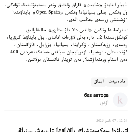
نابيار التايەۆ «شابىت» قازاق ۇلتتىق ونەر ينستيتۋتىنىڭ تۇلەگى.
ول وتكەن جىلى يسپانيادا وتكەن «Open Spain» بايقاۋىندا
ءۇشىنشى ورىندى جەڭىپ الدى.
استراحاندا وتكەن «التىن دالا داۋىستارى» حالىقارالىق
كونكۋرسىندا 2- دارەجەلى لاۋرەات اتاندى. بۇل بايقاۋعا گرۋزيا،
رەسەي، وزبەكستان، ۋكراينا، يسپانيا، يزرايل، قازاقستان،
ءۇندىستان، ارمەنيا، ازەربايجان سياقتى مەملەكەتتەردەن 400
دەن استام ورىنداۋشىلار مەن توپتار قاتىسقان بولاتىن.
مادەنيەت
ايماق
без автора
اۆتور
12:24, 07 تامىز 2026