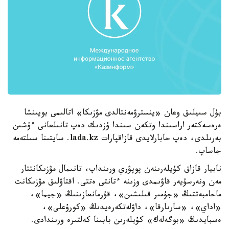
بۇل سىيلىق وعان «ينسترۋمەنتالدى مۋزىكا» اتالىمى بويىنشا
ەرەسەكتەر اراسىندا وتكەن سىندا ۇزدىك دەپ تانىلعانى ءۇشىن
بەرىلدى، دەپ حابارلايدى قازاقپارات lada.kz. سايتىنا سىلتەمە
جاساپ.
نابيار قازاق كۇيلەرىنەن پوپۋري ورىنداپ، تانىمال مۋزىكانتتار
مەن ونەرسۇيەر قاۋىمدى وزىنە ءتانتى ەتتى. اقتاۋلىق مۋزىكانت
ماحامبەتتىڭ «جۇمىر قىلىشىن»، قۇرمانعازىنىڭ «جيما»،
«اداي»، «سارىارقا»، داۋلەتكەرەيدىڭ «كورۇعلى»،
ەسبايدىڭ «بوگەلەك» كۇيلەرىن بابىنا كەلتىرە ورىندادى.