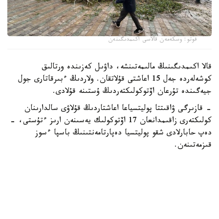
فوتو: وسكەمەن قالاسى اكىمدىگىنەن
قالا اكىمدىگىنىڭ مالىمەتىنشە، داۋىل كەزىندە ورتالىق
كوشەلەردە جەل 15 اعاشتى قۇلاتقان. ولاردىڭ ءبىرقاتارى جول
جيەگىندە تۇرعان اۆتوكولىكتەردىڭ ۇستىنە قۇلادى.
- قازىرگى ۋاقىتتا پوليتسياعا اعاشتاردىڭ قۇلاۋى سالدارىنان
كولىكتەرى زاقىمدانعان 17 اۆتوكولىك يەسىنەن ارىز ءتۇستى، -
دەپ حابارلادى شقو پوليتسيا دەپارتامەنتىنىڭ باسپا ءسوز
قىزمەتىنەن.
پوليتسياعا ءالى بارلىق زارداپ شەككەن كولىك يەلەرى جۇگىنىپ
ۇلگەرمەگەن بولۋى دا مۇمكىن.