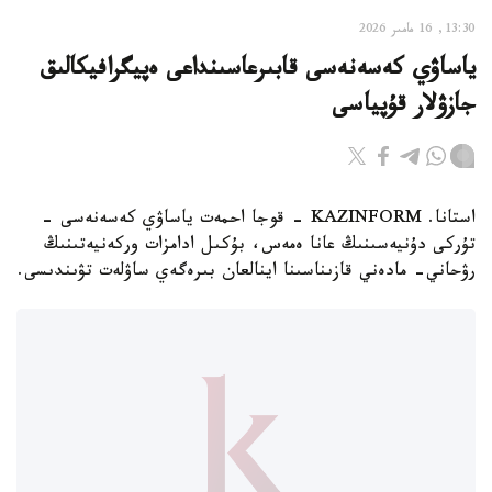
13:30, 16 مامىر 2026
ياساۋي كەسەنەسى قابىرعاسىنداعى ەپيگرافيكالىق
جازۋلار قۇپياسى
استانا. KAZINFORM - قوجا احمەت ياساۋي كەسەنەسى -
تۇركى دۇنيەسىنىڭ عانا ەمەس، بۇكىل ادامزات وركەنيەتىنىڭ
رۋحاني- مادەني قازىناسىنا اينالعان بىرەگەي ساۋلەت تۋىندىسى.