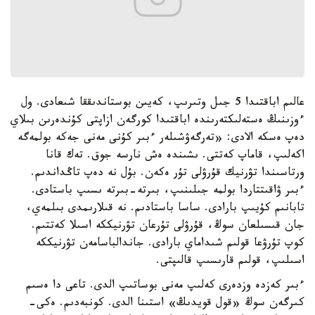
عالىم اباقتىدا 5 جىل وتىرىپ، كەيىن بوستاندىققا شىعادى. ول
ءوزىنىڭ ەستەلىكتەرىندە اباقتىدا كورگەن ازاپتى كۇندەرىن بىلاي
دەپ ەسكە الادى: «تەرگەۋشىلەر ءبىر كۇنى مەنى جەكە بولمەگە
اكەلىپ، قاماپ كەتتى. ىشىندە ەش نارسە جوق. تەك قانا
ورتاسىندا تۋرنيك قۇرۋلى تۇر ەكەن. بۇل نە دەپ تاڭداندىم.
ءبىر ۋاقىتتاردا بولمە جىلىنىپ، بىرتە-بىرتە ىسىپ باستادى.
تابانىم كۇيىپ بارادى. ساسا باستادىم. نە قىلارىمدى بىلمەي،
جان قىسىلعان سوڭ، قۇرۋلى تۇرعان تۋرنيككە اسىلا كەتتىم.
كوپ تۇرۋعا قولىم شىداماي بارادى. جاندالباسامەن تۋرنيككە
اسىلىپ، قولىم قارىسىپ قالىپتى.
ءبىر كەزدە وزدەرى كەلىپ مەنى بوساتىپ الدى. تاعى دا ەسىم
كىرگەن سوڭ «قول قويدىڭ» استىنا الدى. كونبەدىم. ەكى-