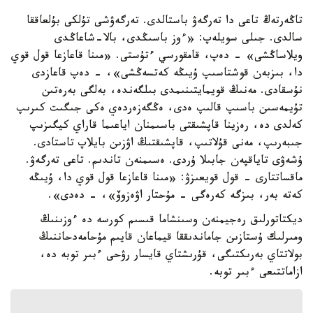
تاڭەرتەڭ تاعى دا تەرگەۋ باستالدى. تەرگەۋشى تۇلكى بۇلعاققا
سالدى. جىلى سويلەپ: «ءوز باسىڭدى، بالا-شاعاڭدى
ويلاساڭشى» - دەپ، قامقورسي ءتۇستى. «مىنا قاعازعا قول قوي
دا، بىزبەن قوشتاسىپ ۇيىڭە كەتسەڭشى»، - دەپ قاعازدى
نۇسقادى. مەنىڭ قويمايتىنىمدى بىلگەندە، بەلگى بەرەتىن
تۇيمەسىن باسىپ قالىپ ەدى، ەڭگەزەردەي ەكى جىگىت كىرىپ
كەلدى دە، رەزينا قاپشىقتى باسىمنان اياعىما قاراي كيگىزىپ
جىبەرىپ، مەنى قۇلاتىپ، قاپشىقتىڭ اۋزىن بايلاپ تاستادى.
ۇشەۋى تاياقپەن جابىلا ۇردى. ەسىمنەن تاندىم. تاعى تەرگەۋ.
ماقساتتارى - قول قويعىزۋ: «مىنا قاعازعا قول قوي دا، ۇيىڭە
كەتە بەر، بىزگە كەرەگى - مۇحتار اۋەزوۆ»، - دەدى».
ديكتاتورلىق رەجيمنەن وسىنشاما قىسىم كورسە دە ءوزىنىڭ
ومىرلىك ۇستازىن جاماندىققا قيماعان قايىم مۇحامەدحاننىڭ
بولاتتاي بەرىكتىگى، قۇرىشتاي قايسار رۋحى ءبىر توبە دە،
ازاماتتىعى ءبىر توبە.