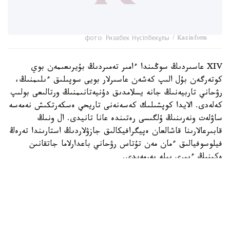
фото: Ризабек Нүсіпбекұлы / Kazinform
XIV عاسىردىڭ سوڭىندا ءامىر تەمىردىڭ بۇيرىعىمەن بوي
كوتەرگەن بۇل الىپ كەشەن عاسىرلار بويى سوپىلىق ءىلىمنىڭ،
رۋحاني تاربيەنىڭ جانە يسلامدىق دۇنيەتانىمنىڭ ورتالىعى بولىپ
كەلەدى. الايدا كوپشىلىك كەسەنەنى تاريحي ەسكەرتكىش نەمەسە
ساۋلەت ونەرىنىڭ ۇلگىسى رەتىندە عانا تانيدى. ال ونىڭ
قابىرعالارىنا قاشالعان ەپيگرافيكالىق جازۋلاردىڭ استارىندا تەرەڭ
فيلوسوفيالىق ءمان مەن تۇتاس رۋحاني باعدارلاما جاتقانىن
ەكىنىڭ ءبىرى بىلە بەرمەيدى.