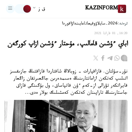
KAZINFORM
ق ز
ترەند:
2026-سايلاۋ
وقيعا
تاعايىنداۋ
اقوردا
16:20, 01 قاراشا 2021
اباي ءۇشىن قامالىپ، مۇحتار ءۇشىن ازاپ كورگەن
نۇر-سۇلتان. قازاقپارات - زوبالاڭ شاقتاردا قازاقتىڭ جازىقسىز
اتىلىپ كەتكەن ازاماتتارىنىڭ ەسىمدەرىن جاڭعىرتقان زاڭعار
قايراتكەر تۋرالى از-كەم ءۇن قاتپاساق، ول بۇگىنگى قازاق
جاستارىنىڭ تاراپىنان كەتكەن كەمشىلىك بولار ەدى...