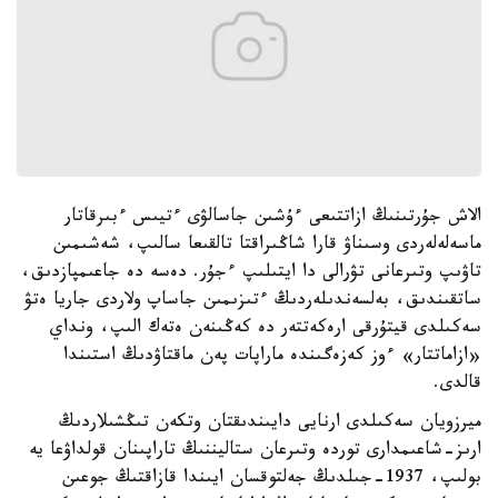
الاش جۇرتىنىڭ ازاتتىعى ءۇشىن جاسالۋى ءتيىس ءبىرقاتار
ماسەلەلەردى وسىناۋ قارا شاڭىراقتا تالقىعا سالىپ، شەشىمىن
تاۋىپ وتىرعانى تۋرالى دا ايتىلىپ ءجۇر. دەسە دە جاعىمپازدىق،
ساتقىندىق، بەلسەندىلەردىڭ ءتىزىمىن جاساپ ولاردى جاريا ەتۋ
سەكىلدى قيتۇرقى ارەكەتتەر دە كەڭىنەن ەتەك الىپ، ونداي
«ازاماتتار» ءوز كەزەگىندە ماراپات پەن ماقتاۋدىڭ استىندا
قالدى.
ميرزويان سەكىلدى ارنايى دايىندىقتان وتكەن تىڭشىلاردىڭ
ارىز-شاعىمدارى توردە وتىرعان ستاليننىڭ تاراپىنان قولداۋعا يە
بولىپ، 1937-جىلدىڭ جەلتوقسان ايىندا قازاقتىڭ جوعىن