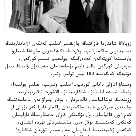
زوبالاڭ شاقتاردا قازاقتىڭ جازىقسىز اتىلىپ كەتكەن ازاماتتارىنىڭ
ەسىمدەرىن جاڭعىرتىپ، ولاردىڭ ەڭبەكتەرىن جارىققا شىعارۋ
بارىسىندا كوپتەگەن كەدەرگىگە جولىعىپ قىسىم كورگەن،
تەپەرىش كورگەن عالىم قايىم مۇحامەدحان سەيىتقۇل ۇلىنىڭ بيىل
دۇنيەگە كەلگەنىنە 100 جىل تولىپ وتىر.
وسىناۋ اتاۋلى داتانى كورىپ-ءبىلىپ وتىرىپ، عىلىم جولىندا،
ونىڭ ىشىندە ابايتانۋ، شاكارىمتانۋ، الاشوردا تاقىرىپتارىندا
وزىندىك قولتاڭباسىن قالدىرعان، بۇقار جىراۋ مەن ماحامبەتتىڭ
جالىندى جىرلارىن قايتا جاڭعىرتقان زاڭعار قايراتكەر تۋرالى از-
كەم ءۇن قاتپاساق، ول بۇگىنگى قازاق جاستارىنىڭ تاراپىنان
كەتكەن كەمشىلىك بولار ەدى. سالىستىرمالى تۇردە ايتساق،
كەڭەس ۇكىمەتىنىڭ ايدارىنان جەل ەسىپ تۇرعان شاقتاردا