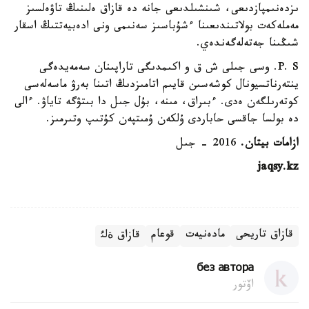
ىزدەنىمپازدىعى، شىنشىلدىعى جانە دە قازاق ەلىنىڭ تاۋەلسىز
مەملەكەت بولاتىندىعىنا ءشۇباسىز سەنىمى ونى ادەبيەتتىڭ اسقار
شىڭىنا جەتەلەگەندەي.
P. S. وسى جىلى ش ق و اكىمدىگى تاراپىنان سەمەيدەگى
ينتەرناتسيونال كوشەسىن قايىم اتامىزدىڭ اتىنا بەرۋ ماسەلەسى
كوتەرىلگەن ەدى. ءبىراق، مىنە، بۇل جىل دا بىتۋگە تاياۋ. ءالى
دە بولسا جاقسى حاباردى ۇلكەن ۇمىتپەن كۇتىپ وتىرمىز.
ازامات بيتان.
2016 - جىل
jaqsy.kz
قازاق تاريحى
مادەنيەت
قوعام
قازاق ةلئ
без автора
اۆتور