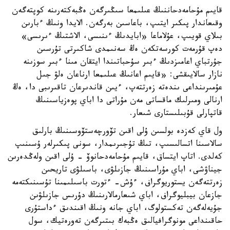
قايىم مۇحامەدحاننىڭ عىلىمعا سىڭىرگەن ەڭبەكتەرىنە كوپتەگەن
وقىعاندار پىكىر ايتىپ، باعاسىن بەرگەن. الايدا ونىڭ ءبارىن
بىلاي قويىپ، عۇلاماعا «ابايدىڭ ءىنىسى، الاشتىڭ ءىرىسى»
دەپ قۇرمەت كورسەتكەن ەڭ سەنىمدى شاكىرتى تۇرسىن
جۇرتباي اعامىزدىڭ ءبىر سۇحباتىندا ايتقان مىنا ءبىر سوزىنە
نازار سالايىقشى: «قايىم اعانىڭ عىلىمعا ارناعان ەلۋ جىل
عۇمىرىنداعى ىندەتە زەرتتەپ، ءيىن قاندىرعان تاقىرىبى دا، ەڭ
ارنالى ومىرلىك ماقساتى مەن مۇراتى دا اباي پوەزياسىنىڭ
قاتپارلى قۇبىلىستارى شىعار.
ول قاي كەزدە بولسىن ۇلى اقىن تۆورچەستۆوسىنىڭ بارلىق
سالاسىنا اتسالىسىپ، تىڭ تۇجىرىمدار، سونى پىكىرلەر ۇسىنىپ
كەلدى. اتاپ ايتساق، قايىم مۇحامەدحانوۆ - ۇلى اقىن ولەڭدەرىن
جيناۋشى، اباي مۇراسىنىڭ جازىلۋى، باسىلۋى تاريحىن
زەرتتەگەن يستوريوگراف، ءۇش- ءتورت باسىلىمىنا تۇسىنىكتەمە
جازعان بيبليوگراف، اباي شىعارمالارىنىڭ دۇرىس جازىلۋىن
جۇيەلەگەن تەكستولوگ، اباي جانە ونىڭ اقىندىق ءداستۇرى
حاقىنداعى مونوگرافيالىق ەڭبەك بىتىرگەن تەورەتيك، سول