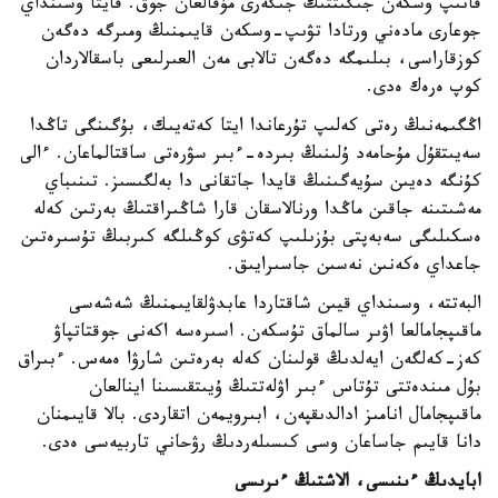
قانىپ وسكەن جىگىتتىڭ جىگەرى مۇقالعان جوق. قايتا وسىنداي
جوعارى مادەني ورتادا تۋىپ-وسكەن قايىمنىڭ ومىرگە دەگەن
كوزقاراسى، بىلىمگە دەگەن تالابى مەن العىرلىعى باسقالاردان
كوپ ەرەك ەدى.
اڭگىمەنىڭ رەتى كەلىپ تۇرعاندا ايتا كەتەيىك، بۇگىنگى تاڭدا
سەيىتقۇل مۇحامەد ۇلىنىڭ بىردە-ءبىر سۋرەتى ساقتالماعان. ءالى
كۇنگە دەيىن سۇيەگىنىڭ قايدا جاتقانى دا بەلگىسىز. تىنىباي
مەشىتىنە جاقىن ماڭدا ورنالاسقان قارا شاڭىراقتىڭ بەرتىن كەلە
ەسكىلىگى سەبەپتى بۇزىلىپ كەتۋى كوڭىلگە كىربىڭ تۇسىرەتىن
جاعداي ەكەنىن نەسىن جاسىرايىق.
البەتتە، وسىنداي قيىن شاقتاردا عابدۋلقايىمنىڭ شەشەسى
ماقىپجامالعا اۋىر سالماق تۇسكەن. اسىرەسە اكەنى جوقتاتپاۋ
كەز-كەلگەن ايەلدىڭ قولىنان كەلە بەرەتىن شارۋا ەمەس. ءبىراق
بۇل مىندەتتى تۇتاس ءبىر اۋلەتتىڭ ۇيىتقىسىنا اينالعان
ماقىپجامال انامىز ادالدىقپەن، ابىرويمەن اتقاردى. بالا قايىمنان
دانا قايىم جاساعان وسى كىسىلەردىڭ رۋحاني تاربيەسى ەدى.
ابايدىڭ ءىنىسى، الاشتىڭ ءىرىسى