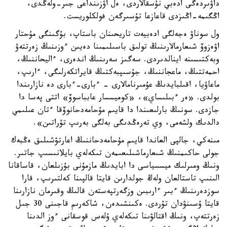
داۋىردەگى ادەبي نۇسقالاردى، ەل اۋزىنداعى جىر-ولەڭدى،
اڭگىمە-اڭىزدى قاعازعا تۇسىرگەن فولكلوريست.
ول سوناۋ ەجەلگى ادەبيەت تاريحىنان باستاپ، بۇگىنگى مۇحتار
اۋەزوۆ شىعارمالارىنىڭ تولىق باسىلىمىنا دەيىن ءوزىنىڭ زەرتتەۋ
وبەكتىسىنە اينالدىردى. سەگىز سەرىنىڭ اندەرى، ءاليحاننىڭ،
احمەتتىڭ، ماعجاننىڭ، جۇسىپبەكتىڭ قايراتكەرلىگى، ءارىپ،
ماعاۋيا، اقىلبايدىڭ عۇمىرنامالارى - ءبارى-ءبارى دە نازارىندا
بولدى. «ەر ءبىلىساي»، «كوميسسار عابباسوۆ» اتتى پەسا دا
جازدى. سونىڭ بارلىعىندا دا قايىم مۇحامەدحانوۆقا ءتان عىلىمي
دالدىك ولشەمى، وي تەرەڭدىگى بەلگى بەرىپ تۇراتىن».
مىنەكي، جالپى العاندا قايىم مۇحامەدحاننىڭ اعارتۋشىلىق ەڭبەك
جولى حاكىمنىڭ شىعارماشىلىعىمەن تىكەلەي بايلانىسىپ جاتىر.
ونىڭ ومىرلىك ميسسياسى دا ابايدىڭ مازمۇنى بۇزىلعان، قاساقانا
الىنىپ تاستالعان ولەڭ جولدارىن قايتا قالپىنا كەلتىرىپ، قارا
سوزدەرىنىڭ ءبىر ءارىبىن وزگەرتپەستەن قالىڭ وقىرمان نازارىنا
قايتا ۇسىنۋدان تۇردى. ەكىنشىدەن، شاكەرىم قاجىنى 30 جىل
زەرتتەپ، ونىڭ اقتالۋىنا تىكەلەي ۇلەس قوسقانى ءوز الدىنا