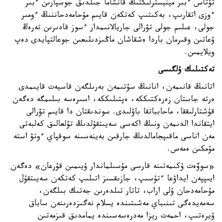
تۇتاس ءبىر مينيسترلىكتىڭ قانشاما جىلدىق جوسپارىن ءبىر
ءوزى اتقارىپ، بەكىتىپ كەتكەن قايىم مۇحامەدحاننىڭ ءومىر
جولى، عىلىم جولى تۋرالى جاريالانىمدار ءسوز قادىرىن تەرەڭ
ۇعاتىن وقىرمان باردا ەشقاشان ماڭىزدىلىعىن جوعالتپايدى دەپ
ويلايمىن.
تەكتىلىك ۇلگىسى
اتانىڭ قانىمەن، انانىڭ سۇتىمەن بەرىلگەن قاسيەت قايىمدى
ەرتە جاستان زەرەكتىككە، ەپتىلىككە، اسىرەسە بىلىمگە دەگەن
قۇشتارلىققا، ماحابباتقا باۋلىدى. سوندىقتان دا قايىم تۋرالى
ايتقاندا الدىمەن ونىڭ اكەسى سەيىتقۇلدىڭ تۇلعالىق كەلبەتى
مەن اناسى ماقىپجامالدىڭ جارقىن بەينەسىنە سوقپاي ءوتۋ استە
مۇمكىن ەمەس.
«سوۆەت ۇكىمەتىنە قارسى مۇسىلماندار ۇيىمىن قۇرعان» دەگەن
ايىپپەن ايداۋعا ءتۇسىپ، جازىقسىز اتىلىپ كەتكەن سەيىتقۇل
مۇحامەدحان ۇلى اراب، تاتار تىلدەرىن جەتىك بىلگەن،
سەمەيدەگى تىنىباي مەشىتىندە يسلام نەگىزدەرىنەن ساباق
ۇيرەتىپ، احمەت ريزا مەدرەسەسىندە يمامدىق قىزمەتىن