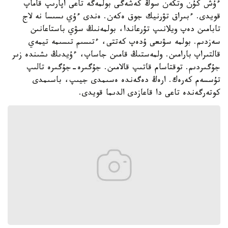
ءۇش كۇن وتكەن سوڭ كەشەگى بولمەگە تاعى اپارىپ قاماپ
قويدى. ءبىراق تۋرنيك جوق ەكەن. ەندى ءۇي ىسىسا نە لاج
تابامىن دەپ ويلانىپ تۇرعاندا، بولمەنىڭ سۋي باستاعانىن
سەزدىم. بولمە سۋىعى ۇدەپ كەتتى، ءتىسىم تىسىمە تيمەي
قالتىراپ بارامىن. ولمەستىڭ قامىن جاساپ، ءۇيدىڭ ىشىندە زىر
جۇگىردىم. توقتاسام قاتىپ قالامىن. جۇگىرە-جۇگىرە تالىپ
تۇسسەم كەرەك. ارەڭ دەگەندە ەسىمدى جيىپ، باسىمدى
كوتەرگەندە تاعى دا قاعازدى الدىما قويدى.