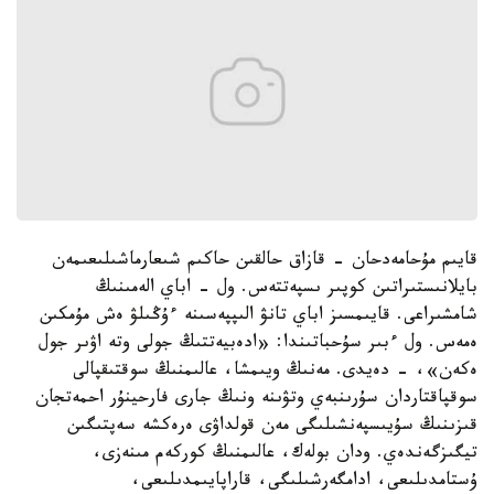
قايىم مۇحامەدحان - قازاق حالقىن حاكىم شىعارماشىلىعىمەن
بايلانىستىراتىن كوپىر ىسپەتتەس. ول - اباي الەمىنىڭ
شامشىراعى. قايىمسىز اباي تانۋ الىپپەسىنە ءۇڭىلۋ ەش مۇمكىن
ەمەس. ول ءبىر سۇحباتىندا: «ادەبيەتتىڭ جولى وتە اۋىر جول
ەكەن»، - دەيدى. مەنىڭ ويىمشا، عالىمنىڭ سوقتىقپالى
سوقپاقتاردان سۇرىنبەي وتۋىنە ونىڭ جارى فارحينۇر احمەتجان
قىزىنىڭ سۇيىسپەنشىلىگى مەن قولداۋى ەرەكشە سەپتىگىن
تيگىزگەندەي. ودان بولەك، عالىمنىڭ كوركەم مىنەزى،
ۇستامدىلىعى، ادامگەرشىلىگى، قاراپايىمدىلىعى،