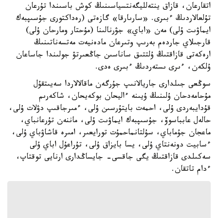
اتقارعان، قازاق ينتەلليگەنتسياسىنىڭ كوش باسىندا تۇرعان
تۇلعالاردىڭ ءبىرى. «سارىارقا» گازەتى (رەداكتورى جۇسىپبەك
ايماۋىت ۇلى) مەن «اباي» جۋرنالىنا (مۇحتار ومارحان ۇلى)
قارجىلاي جاردەم بەرىپ وتىرعان مادەنيەت مەتسەناتىنىڭ
ارەكەتى قازاقتىڭ ۇلتتىق ساناسىن جاڭعىرتۋ جولىندا جاساعان
ۇلكەن، ءىرى ىستەردىڭ ءبىرى ەدى.
سوڭعى جىلدارى جاريالانىپ جۇرگەن ماقالالاردا سەيىتقۇل
مۇحامەدحان ۇلىنىڭ ۇيىنە ءاليحان بوكەيحان، شاكەرىم
قۇدايبەردى ۇلى، احمەت بايتۇرسىن ۇلى، ءمىرجاقىپ دۋلات ۇلى،
حالەل عابباسوۆ، جۇسىپبەك ايماۋىت ۇلى، ماننەن تۇرعانباي،
ماعجان جۇماباي، سۇلتانماحمۇت تورايعىر، امىرە قاشاۋباي ۇلى،
ءسابيت دونەنتاي ۇلى، يسا بايزاق ۇلى، تۇراعۇل اباي ۇلى
سەكىلدى قازاقتىڭ يگى جاقسى- جايساڭدارى ارنايى توقتاپ،
ءدام تاتقان.