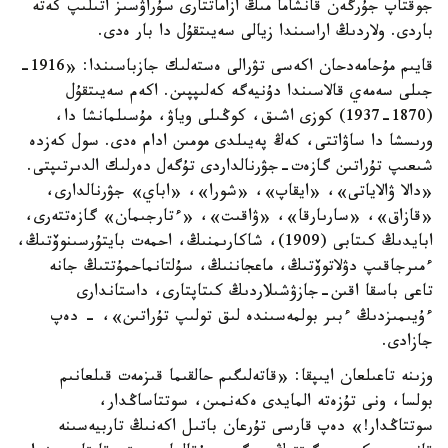
جوقتاپ جۇرگەن قانشاما مىڭ ازاماتتارى سۇراۋسىز اتىلىپ كەتە
باردى. ولاردىڭ اراسىندا زيالى سەيىتقۇل دا بار ەدى.
قايىم مۇحامەدحان اكەسى تۋرالى ەستەلىك جازباسىندا: «1916-
جىلى سەمەي قالاسىندا دۇنيەگە كەلىپپىن. اكەم سەيىتقۇل
(1870-1937) كوزى اشىق، كوڭىلى وياۋ، مۇسىلمانشا دا،
ورىسشا دا ساۋاتتى، كەڭ پەيىلدى مومىن ادام ەدى. سول كەزدە
شىعىپ تۇراتىن گازەت-جۋرنالداردى تۇگەل دەرلىك الدىرتىپتى.
«دالا ۋالاياتى»، «ايقاپ»، «شورا»، «اباي» جۋرنالدارى،
«قازاق»، «سارىارقا»، «ۋاقىت»، «ءتارجىمان» گازەتتەرى،
ابايدىڭ كىتابى (1909)، شاكارىمنىڭ، احمەت بايتۇرسىنوۆتىڭ،
ءمىرجاقىپ دۋلاتوۆتىڭ، ماعجاننىڭ، سۇلتانماحمۇتتىڭ جانە
تاعى باسقا اقىن-جازۋشىلاردىڭ كىتاپتارى، داستاندارى
ءۇيىمىزدىڭ ءبىر بولمەسىندە لىق تولىپ تۇراتىن»، - دەپ
جازادى.
وزىنە تاعىلعان ايىپقا: «قاتەلىگىم حالقىما قىزمەت قىلعانىم
بولسا، ونى تۇزەتە المايدى ەكەنمىن، سوتتاساڭدار،
سوتتاڭدار!» دەپ قارسى تۇرعان باتىل اكەنىڭ تاربيەسىنە