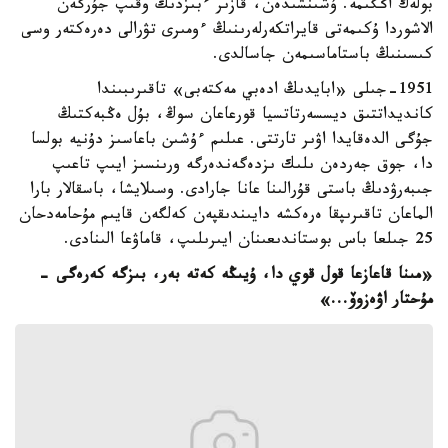
بولەك اڭگىمە. ۇشىنشىدەن، قازىر ءبىزدىڭ وقىپ جۇرگەن
الاشوردا ۇكىمەتى قايراتكەرلەرىنىڭ ءومىرى تۋرالى دەرەكتەر وسى
كىسىنىڭ باستاماسىمەن جاسالدى.
1951-جىلى «ابايدىڭ ادەبي مەكتەبى» تاقىرىبىندا
كانديداتتىق ديسسەرتاتسيا قورعاعان سوڭ، بۇل ەڭبەكتىڭ
جۇگى الدەقايدا اۋىر تارتتى. عىلىم ءۇشىن باعاسىز دۇنيە بولسا
دا، جوق جەردەن ىلىك ىزدەگەندەرگە ورىنسىز ايىپ تاعىپ
جىبەرۋدىڭ باستى قۇرالىنا عانا جارادى. وسىلايشا، باسقالار بارا
الماعان تاقىرىپقا ەرەكشە دايىندىقپەن كەلگەن قايىم مۇحامەدحان
25 جىلعا باس بوستاندىعىنان ايىرىلىپ، قاماۋعا الىنادى.
«مىنا قاعازعا قول قوي دا، ۇيىڭە كەتە بەر، بىزگە كەرەگى -
مۇحتار اۋەزوۆ...»