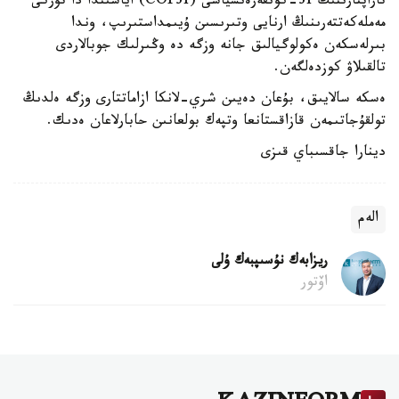
تاراپتارىنىڭ 31-كونفەرەنسياسى (COP31) اياسىندا دا تۇركى
مەملەكەتتەرىنىڭ ارنايى وتىرىسىن ۇيىمداستىرىپ، وندا
بىرلەسكەن ەكولوگيالىق جانە وزگە دە وڭىرلىك جوبالاردى
تالقىلاۋ كوزدەلگەن.
ەسكە سالايىق، بۇعان دەيىن شري-لانكا ازاماتتارى وزگە ەلدىڭ
تولقۇجاتىمەن قازاقستانعا وتپەك بولعانىن حابارلاعان ەدىك.
دينارا جاقسىباي قىزى
الەم
ريزابەك نۇسىپبەك ۇلى
اۆتور