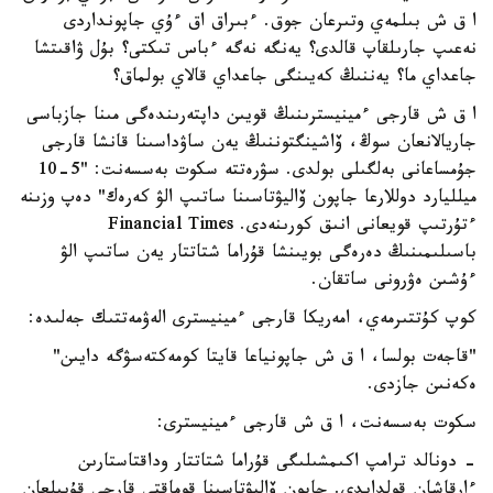
ا ق ش بىلمەي وتىرعان جوق. ءبىراق اق ءۇي جاپونداردى
نەعىپ جارىلقاپ قالدى؟ يەنگە نەگە ءباس تىكتى؟ بۇل ۋاقىتشا
جاعداي ما؟ يەننىڭ كەيىنگى جاعداي قالاي بولماق؟
ا ق ش قارجى ءمينيسترىنىڭ قويىن داپتەرىندەگى مىنا جازباسى
جاريالانعان سوڭ، ۆاشينگتوننىڭ يەن ساۋداسىنا قانشا قارجى
جۇمساعانى بەلگىلى بولدى. سۋرەتتە سكوت بەسسەنت: "5-10
ميلليارد دوللارعا جاپون ۆاليۋتاسىنا ساتىپ الۋ كەرەك" دەپ وزىنە
ءتۇرتىپ قويعانى انىق كورىنەدى. Financial Times
باسىلىمىنىڭ دەرەگى بويىنشا قۇراما شتاتتار يەن ساتىپ الۋ
ءۇشىن ەۋرونى ساتقان.
كوپ كۇتتىرمەي، امەريكا قارجى ءمينيسترى الەۋمەتتىك جەلىدە:
"قاجەت بولسا، ا ق ش جاپونياعا قايتا كومەكتەسۋگە دايىن"
ەكەنىن جازدى.
سكوت بەسسەنت، ا ق ش قارجى ءمينيسترى:
- دونالد ترامپ اكىمشىلىگى قۇراما شتاتتار وداقتاستارىن
ءارقاشان قولدايدى. جاپون ۆاليۋتاسىنا قوماقتى قارجى قۇيىلعان