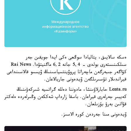
ەسكە سالايىق، يتاليادا سوڭعى ەكى ايدا جويقىن جەر
سىلكىنىستەرى بولدى - 5,4 جانە 6,2 ماگنيتۋدا. Rai News
كۋاگەر جىبەرگەن ماچەراتا پروۆينتسياسىنىڭ ۆيسسو قالاسىنداعى
قيراندىلار تۇسىرىلگەن ۆيدەونى جاريالاعان.
Lenta.ru حابارلاۋىنشا، مادوننا دەللە گراتسيە شىركەۋىنىڭ
كەيبىر جەرلەرى قيراعان. باسقا زارداپ شەككەن وڭىرلەردە ەلەكتر
قۋاتىن بەرۋ بۇزىلعان.
ۆيدەونى مىنا جەردەن كورە الاسىز.