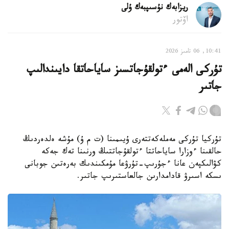
ريزابەك نۇسىپبەك ۇلى
اۆتور
10:41, 06 تامىز 2026
تۇركى الەمى ءتولقۇجاتسىز ساياحاتقا دايىندالىپ
جاتىر
تۇركيا تۇركى مەملەكەتتەرى ۇيىمىنا (ت م ۇ) مۇشە ەلدەردىڭ
حالقىنا ءوزارا ساياحاتتا ءتولقۇجاتتىڭ ورنىنا تەك جەكە
كۋالىكپەن عانا ءجۇرىپ-تۇرۋعا مۇمكىندىك بەرەتىن جوبانى
ىسكە اسىرۋ قادامدارىن جالعاستىرىپ جاتىر.