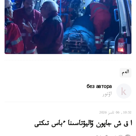
الەم
без автора
اۆتور
10:52, 06 تامىز 2026
ا ق ش جاپون ۆاليۋتاسىنا ءباس تىكتى