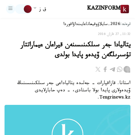
KAZINFORM
ق ز
ترەند:
2026-سايلاۋ
وقيعا
تاعايىنداۋ
اقوردا
11:32, 27 قازان 2016
يتاليادا جەر سىلكىنىسىنەن قيراعان عيماراتتار
تۇسىرىلگەن ۆيدەو پايدا بولدى
استانا. قازاقپارات - جەلىدە يتالياداعى جەر سىلكىنىسىنىڭ
ۆيدەولارى پايدا بولا باستادى، - دەپ حابارلايدى
Tengrinews.kz.