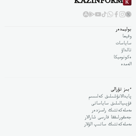
KAZINFORM
بوليمدەر
وقيعا
ساياسات
تالداۋ
ەكونوميكا
الەمدە
ءبىز تۋرالى
پايدالانۋشىلىق كەلىسىم
قۇپىيالىلىق ساياساتى
مەملەكەتتىك رامىزدەر
جەمقورلىققا قارسى شارالار
مەملەكەتتىك ساتىپ الۋلار