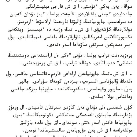
سوڭ، يەن بەكي ءتۇستى. ا ق ش قارجى مينيسترلىگى
جاعدايدى ءجىتى باقىلايدى. قاجەت بولسا، ءبىز بۇدان كەيىن
دە بىرلەسىپ جاپونيانىڭ ۆاليۋتا نارىعىنا ارالاسۋعا ءازىرمىز.
دوللاردىڭ كۇشەيۋى ا ق ش- تىڭ وزىنە دە ءتيىمسىز. ويتكەنى
ەكسپورتتالاتىن امەريكالىق تاۋارلاردىڭ باعاسى قىمباتتايدى. بۇل
ءبىر ەسەپتەن سىرتقى ساۋداعا اسەر ەتەدى.
پرەزيدەنت ترامپ بولسا، مۇنى "ەكى ەل اراسىنداعى دوستىقتىڭ
نىشانى" دەپ اتادى. دونالد ترامپ، ا ق ش پرەزيدەنتى:
- ا ق ش-تىڭ جاپونيامەن اراداعى قارىم-قاتىناسى جاقسى. ول
ەلدىڭ ۆاليۋتاسى السىرەپ، بىزدەن كومەك سۇرادى. جالپى
پەرل-حاربور وقيعاسىن ەسكەرمەگەندە، جاپونيا بىزگە جاقسى
وداقتاس بولا ءبىلدى.
كۇن شىعىس ەلى مۇناي مەن گازدى سىرتتان تاسيدى. ال ورمۋز
بۇعازىنىڭ جابىلۋى الەمدەگى جەتەكشى ەكونوميكانىڭ ءبىرى
جاپونياعا قاتتى اسەر ەتتى. سونداي-اق بۇل ەلدە بازالىق
مولشەرلەمە ا ق ش پەن ەۋروپامەن سالىستىرعاندا تومەن.