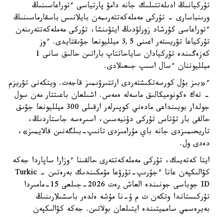
تۇركيانىڭ ادىلەتتىلىك جانە دامۋ پارتياسى ءتوراعاسىنىڭ
ورىنباسارى - تۇركى مەملەكەتتەرىمەن بايلانىس باسقارماسىنىڭ
ءتوراعاسى كۇرشاد زورلۋدىڭ ايتۋىنشا، تۇركى مەملەكەتتەرىنەن
تۇركياعا تۋريستەر اعىنى 3,5 ميلليونعا جۋىقتايدى. ءوز
كەزەگىندە تۇركيادان ساياحاتتاپ باراتىن حالىق سانى 1
ميلليوننان ءسال اسىپ جىعىلادى.
ء«بىز بۇل كورسەتكىشتەردى ارتتىرۋىمىز قاجەت. ويتكەنى تۋريزم
- تەك ەكونوميكالىق ماسەلە ەمەس. اشىلعان باعىتتار مەن سول
جولدار بويىنداعى مادەني كوپىرلەر ارقىلى 300 ميلليونعا جۋىق
حالقى بار تۇتاس تۇركى دۇنيەسىن، اسىرەسە جاستاردىڭ،
تاريحىمىزدى جانە باي مۇرامىزدى تانىپ-بىلگەنىن قالايمىز»،
دەدى ول.
ايتا كەتەيىك، تۇركى مەملەكەتتەرى حالقىنا ءوزارا ساپاردا جەكە
كۋالىكپەن عانا ءجۇرىپ-تۇرۋعا مۇمكىندىك بەرەتىن - Turkic
ID جوباسى جونىندە العاش رەت 2026-جىلعى 15-مامىردا
تۇركىستاندا وتكەن ت م ۇ-نا مۇشە ەلدەر باسشىلارىنىڭ
بەيرەسمي سامميتىندە ايتىلعان بولاتىن. جەكە كۋالىكپەن