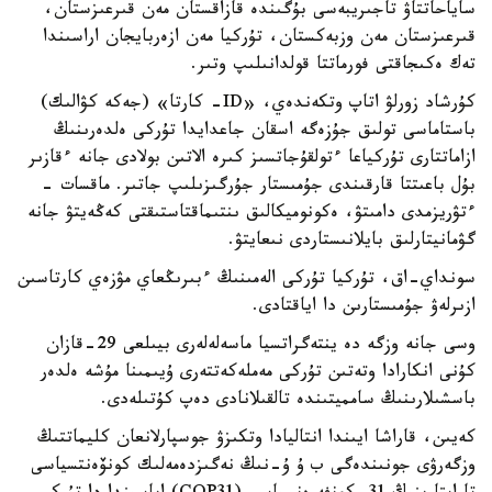
ساياحاتتاۋ تاجىريبەسى بۇگىندە قازاقستان مەن قىرعىزستان،
قىرعىزستان مەن وزبەكستان، تۇركيا مەن ازەربايجان اراسىندا
تەك ەكىجاقتى فورماتتا قولدانىلىپ وتىر.
كۇرشاد زورلۋ اتاپ وتكەندەي، «ID- كارتا» (جەكە كۋالىك)
باستاماسى تولىق جۇزەگە اسقان جاعدايدا تۇركى ەلدەرىنىڭ
ازاماتتارى تۇركياعا ءتولقۇجاتسىز كىرە الاتىن بولادى جانە ءقازىر
بۇل باعىتتا قارقىندى جۇمىستار جۇرگىزىلىپ جاتىر. ماقسات -
ءتۋريزمدى دامىتۋ، ەكونوميكالىق ىنتىماقتاستىقتى كەڭەيتۋ جانە
گۋمانيتارلىق بايلانىستاردى نىعايتۋ.
سونداي-اق، تۇركيا تۇركى الەمىنىڭ ءبىرىڭعاي مۋزەي كارتاسىن
ازىرلەۋ جۇمىستارىن دا اياقتادى.
وسى جانە وزگە دە ينتەگراتسيا ماسەلەلەرى بيىلعى 29-قازان
كۇنى انكارادا وتەتىن تۇركى مەملەكەتتەرى ۇيىمىنا مۇشە ەلدەر
باسشىلارىنىڭ سامميتىندە تالقىلانادى دەپ كۇتىلەدى.
كەيىن، قاراشا ايىندا انتاليادا وتكىزۋ جوسپارلانعان كليماتتىڭ
وزگەرۋى جونىندەگى ب ۇ ۇ-نىڭ نەگىزدەمەلىك كونۆەنتسياسى