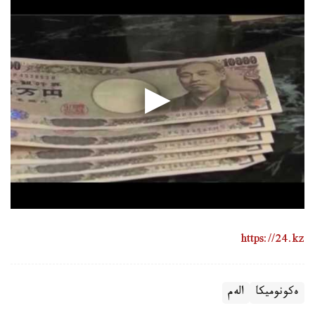
https://24.kz
ەكونوميكا
الەم