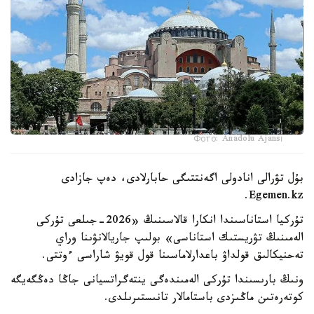
Фото: Anadolu Ajansı
بۇل تۋرالى انادولى اگەنتتىگى حابارلادى، دەپ جازادى
Egemen.kz.
تۇركيا استاناسىندا انكارا قالاسىنىڭ «2026-جىلعى تۇركى
الەمىنىڭ تۋريستىك استاناسى» بولىپ جاريالانۋىنا وراي
تەحنيكالىق قولداۋ باعدارلاماسىنا قول قويۋ شاراسى ءوتتى.
ونىڭ بارىسىندا تۇركى الەمىندەگى ينتەگراتسيانى جاڭا دەڭگەيگە
كوتەرەتىن ماڭىزدى باستامالار تانىستىرىلدى.