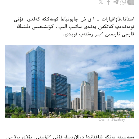
استانا.قازاقپارات - ا ق ش جاپونياعا كومەككە كەلدى. قۇنى
تومەندەپ كەتكەن يەندى ساتىپ الىپ، كۇنشىعىس ەلىنىڭ
قارجى نارىعىن ءبىر رەتتەپ قويدى.
Фото: Pixabay
ەسەسىنە يەنگە شاققاندا دوللاردىڭ قۇنى ءتۇستى. بۇلاي بولارىن