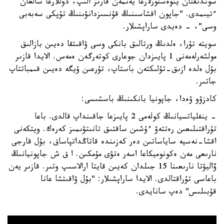
سوندىقتان ينۆەستورلارعا يەنمەن قارىز الىپ، دوللارعا سالعان
ءتيىمدى. "جاپون اقشاسىنىڭ قۇنسىزدانۋىنىڭ تۇپكى سەبەبى
وسى"، - دەيدى ساراپشىلار.
سويتە تۇرا، ەلدىڭ ورتالىق بانكى وسى ۋاقىتقا دەيىن بازالىق
مولشەرلەمەنى 1 پايىزدان جوعارى كوتەرگەن ەمەس. الايدا قازىر
بۇل ەلدە ازىق-تۇلىكتەن باستاپ، تۇرعىن ۇيگە دەيىن قىمباتتاپ
جاتىر.
كادزۋو ۋەدا، جاپونيا بانكىنىڭ باسشىسى:
- ينفلياتسيانىڭ كولەمى 2 پايىزعا جاقىنداپ قالدى. باعا
تۇراقتىلىعىن رەتتەۋ ءۇشىن ساقتىق تانىتۋىمىز كەرەك. ويتكەنى
اقشا-نەسيە ساياساتىن دەر كەزىندە قاتاڭداتپاساق، بۇل قارجى
نارىعى مەن ەكونوميكاعا اسەر ەتۋى مۇمكىن. ا ق ش جاپونيانىڭ
ۆاليۋتا نارىعىنا 15 جىلدان كەيىن قايتا ارالاسىپ وتىر. قازىر يەن
باعاسى تۇراقتالدى. الايدا ساراپشىلار: "بۇل ۋاقىتشا عانا
قۇبىلىس" دەپ سانايدى.