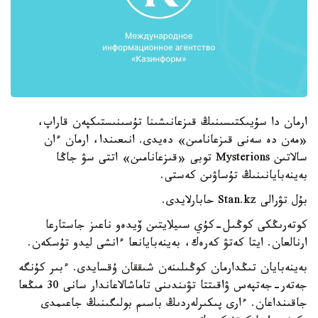
ارمان دا سۇيىكتىسىنىڭ قىزعانىشىنا تۇسىنىستىكپەن قاراپ،
«مەن دە سەنى قىزعانامىن» دەيدى. انىعىندا، ارمان ءان
سالاتىن Mysterions توبى «قىزعانامىن» اتتى سۋ جاڭا
بەينەبايانىنىڭ تۇساۋىن كەستى.
بۇل تۋرالى Stan.kz حابارلايدى.
كوتەرىڭكى كوڭىل-كۇي سىيلايتىن ۆيدەو ناعىز جاستارعا
ارنالعان. ايتا كەتۋ كەرەك، بەينەبايانعا ءانشى ليدو تۇسكەن.
بەينەبايان تىڭدارمان كوڭىلىنەن شىققان ۇقسايدى. ءبىر كۇنگە
جەتەر-جەتپەس ۋاقىتتا تۋىندىنى تاماشالاعاندار سانى 30 مىڭعا
جاقىنداعان. ءارى پىكىرلەردىڭ باسىم بولىگىنىڭ جاعىمدى