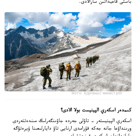
باستى قاعيداتىن سارالادى.
Фото: Қорғаныс министрліг
كىمدەر اسكەري الپينيست بولا الادى؟
اسكەري الپينيستەر - تاۋلى جەردە جاۋىنگەرلىك مىندەتتەردى
ورىنداۋعا جانە جەكە قۇرامدى ارنايى تاۋ دايارلىعىنا ۇيرەتۋگە