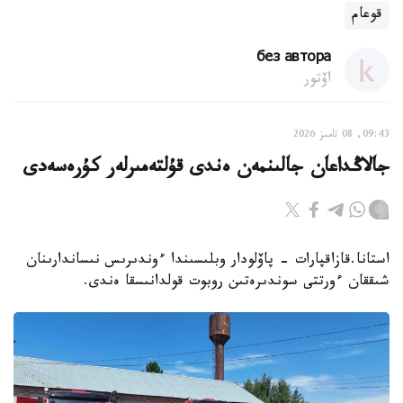
قوعام
без автора
اۆتور
09:43, 08 تامىز 2026
جالاڭداعان جالىنمەن ەندى قۇلتەمىرلەر كۇرەسەدى
استانا.قازاقپارات - پاۆلودار وبلىسىندا ءوندىرىس نىساندارىنان
شىققان ءورتتى سوندىرەتىن روبوت قولدانىسقا ەندى.