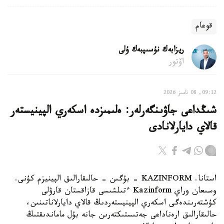
قوعام
ريزابەك نۇسىپبەك ۇلى
اۆتور
09:12, 08 تامىز 2026
شىڭداعى جاۋىنگەرلەر: ەلىمىزدە اسكەري الپينيستەر
قالاي دايارلانادى
استانا. KAZINFORM - بۇگىن - حالىقارالىق الپينيزم كۇنى.
وسىعان وراي Kazinform ءتىلشىسى قازاقستان قارۋلى
كۇشتەرىندەگى اسكەري الپينيستەردىڭ قالاي دايارلاناتىنىن،
حالىقارالىق ارەناداعى جەتىستىكتەرىن جانە بۇل ماماندىقتىڭ