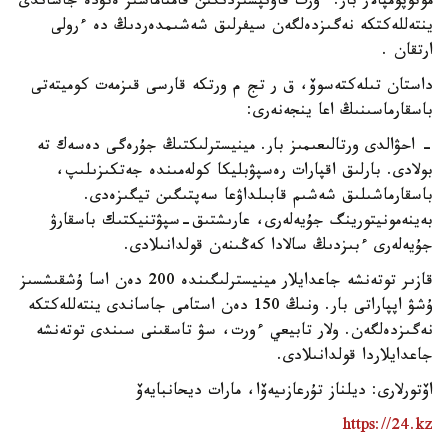
موتوپومپالار بار. ءورت قاۋىپسىزدىگىن قامتاماسىز ەتۋدە جاساندى
ينتەللەكتكە نەگىزدەلگەن سيفرلىق شەشىمدەردىڭ دە ءرولى
ارتقان .
داستان تىلەكتەسوۆ، ق ر تج م ورتكە قارسى قىزمەت كوميتەتى
باسقارماسىنىڭ اعا ينجەنەرى:
- احۋالدى ورتالىعىمىز بار. مينيسترلىكتىڭ جۇرەگى دەسەك تە
بولادى. بارلىق اقپارات رەسپۋبليكا كولەمىندە جەتكىزىلىپ،
باسقارماشىلىق شەشىم قابىلداۋعا سەپتىگىن تيگىزەدى.
بەينەمونيتورينگ جۇيەلەرى، عارىشتىق-سپۋتنيكتىك باسقارۋ
جۇيەلەرى ءبىزدىڭ سالادا كەڭىنەن قولدانىلادى.
قازىر توتەنشە جاعدايلار مينيسترلىگىندە 200 دەن اسا ۇشقىشسىز
ۇشۋ اپپاراتى بار. ونىڭ 150 دەن استامى جاساندى ينتەللەكتكە
نەگىزدەلگەن. ولار تابيعي ءورت، سۋ تاسقىنى سىندى توتەنشە
جاعدايلاردا قولدانىلادى.
اۆتورلارى: ديلناز تۇرعازىيەۆا، مارات ديحانبايەۆ
https://24.kz