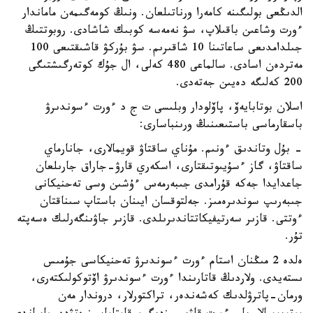
الدىڭعى بولىگىنە كامەرا ورناتىلعان. ونىڭ كومەگىمەن ماماندار
ءورت وشاعىن باقىلاپ، سۋ نەمەسە كوبىك شاشادى. روبوتتىڭ
جىلدامدىعى ساعاتىنا 10 شاقىرىم. سۋ بۇركۋ قاشىقتىعى 100
مەتردەن اسادى. سالماعى 480 كەلى، ال جۇك كوتەرگىشتىگى
200 كەلىگە دەيىن جەتەدى.
اسلان بوتابايەۆ، پاۆلودار وبلىسى ت ج د ءورت ءسوندىرۋ
باسقارماسى باستىعىنىڭ ورىنباسارى:
- بۇل وتاندىق ءونىم. مۇناي ساقتاۋ قويمالارى، جانارماي
ساقتاۋ، گاز ءسۇيىوتىقتارى، اسكەري قارۋ-جاراق جارىلعان
جاعدايدا جەكە قۇرامدى جىبەرمەس ءۇشىن وسى تەحنيكانى
جىبەرىپ سوندىرەمىز. جەلتوقسان ايىنان باستاپ سىناقتان
ءوتتى. قازىر سەرتيفيكاتتاندىرىلدى. قازىر جاۋىنگەرلىك ەسەپتە
تۇر.
ەلدە 2 مىڭنان استام ءورت ءسوندىرۋ تەحنيكاسى جۇمىس
ىستەيدى. ولاردىڭ قاتارىندا ءورت ءسوندىرۋ اۆتوكولىكتەرى،
ورمان-پاترۋلدىك كەشەندەر، تراكتورلار، دروندار مەن