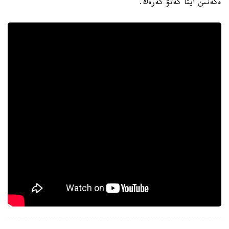
ەكەنىن ايتا كەتۋ كەرەك.