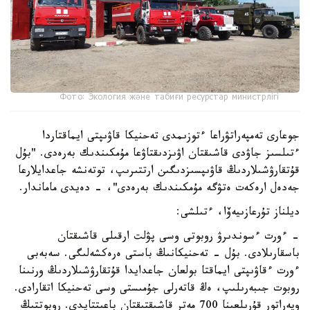
Фото: Экология және табиғи ресурстар министрлігі
جوعارى تەمپەراتۋراعا ءتوزىمدى تەحنيكا قاۋىپتى ايماقتاردا
ءتىلسىز جاۋدى قاشىقتان اۋىزدىقتاۋعا مۇمكىندىك بەرەدى. "بۇل
قۇتقارۋشىلاردىڭ قاۋىپسىزدىگىن ارتتىرىپ، توتەنشە جاعدايلارعا
جەدەل ارەكەت ەتۋگە مۇمكىندىك بەرەدى"، - دەيدى ماماندار.
ديلناز تۇرعازىيەۆا، ءتىلشى:
- ءورت ءسوندىرۋ روبوتى وسى پۋلت ارقىلى قاشىقتان
باسقارىلادى. بۇل - تەحنيكانىڭ باستى ەرەكشەلىگى. سەبەبى
ءورت ءقاۋىپتى ايماقتا بولعان جاعدايدا قۇتقارۋشىلاردىڭ ورنىنا
روبوت جىبەرىلىپ، ەڭ قاتەرلى جۇمىستى وسى تەحنيكا اتقارادى.
وپەراتور قۇرىلعىنا 700 مەتر قاشىقتىقتان باعىتتايدى. روبوتتىڭ