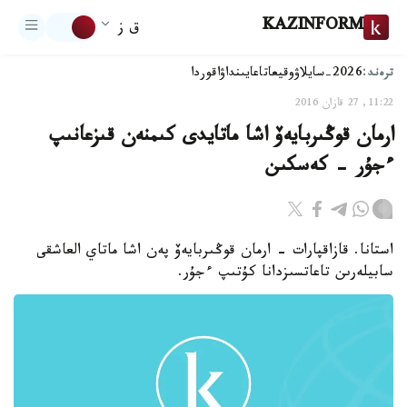
KAZINFORM
ق ز
ترەند:
2026-سايلاۋ
وقيعا
تاعايىنداۋ
اقوردا
11:22, 27 قازان 2016
ارمان قوڭىربايەۆ اشا ماتايدى كىمنەن قىزعانىپ
ءجۇر - كەسكىن
استانا. قازاقپارات - ارمان قوڭىربايەۆ پەن اشا ماتاي العاشقى
سابيلەرىن تاعاتسىزدانا كۇتىپ ءجۇر.