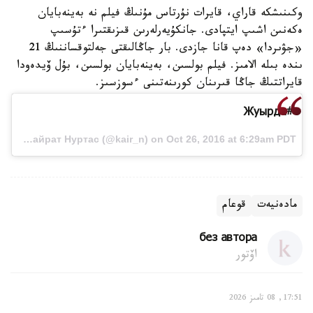
وكىنىشكە قاراي، قايرات نۇرتاس مۇنىڭ فيلم نە بەينەبايان
ەكەنىن اشىپ ايتپادى. جانكۇيەرلەرىن قىزىقتىرا ءتۇسىپ
«جۋىردا» دەپ قانا جازدى. بار جاڭالىقتى جەلتوقساننىڭ 21
ىندە بىلە الامىز. فيلم بولسىن، بەينەبايان بولسىن، بۇل ۆيدەودا
قايراتتىڭ جاڭا قىرىنان كورىنەتىنى ءسوزسىز.
#Жуырда
A video posted by Кайрат Нуртас (@kair_n) on Oct 26, 2016 at 6:29am PDT
مادەنيەت
قوعام
без автора
اۆتور
17:51, 08 تامىز 2026