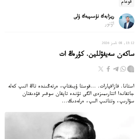
قوعام
ريزابەك نۇسىپبەك ۇلى
اۆتور
15:12, 08 تامىز 2026
ساكەن سەيفۋللين. كۇرەڭ ات
استانا. قازاقپارات. ...قوستا ۇيىقتاپ، ەرتەڭىندە تاڭ اتىپ كەلە
جاتقاندا اتتارىمىزدى الگى تۇندە تاپقان سوقىر قۇدىقتان
سۋارىپ، وتتاتىپ الىپ، ەرلەدىك...