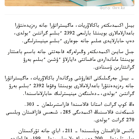
Фото: Gov.kz
بيىل اكىمدىكتەر باكالاۆريات، ماگيستراتۋرا جانە رەزيدەنتۋرا
باعدارلامالارى بويىنشا بارلىعى 2392 ءبىلىم گرانتىن ءبولدى،
دەپ حابارلايدى عىلىم جانە جوعارى ءبىلىم مينيسترلىگى.
جىل سايىن اكىمدىكتەر وڭىرلەرگە قاجەتتى جانە باسىم باعىتتار
بويىنشا مامانداردى ماقساتتى دايارلاۋ ءۇشىن ءبىلىم بەرۋ
گرانتتارىن ۇسىنادى.
- بيىل جەرگىلىكتى اتقارۋشى ورگاندار باكالاۆريات، ماگيستراتۋرا
جانە رەزيدەنتۋرا باعدارلامالارى بويىنشا وقۋعا 2392 ءبىلىم بەرۋ
گرانتىن ءبولدى،-دەلىنگەن مينيسترلىك حابارلاماسىندا.
ەڭ كوپ گرانت استانا قالاسىندا قاراستىرىلعان - 303.
شىمكەنت قالاسىنىڭ اكىمدىگى 285، شىعىس قازاقستان وبلىسى
270 گرانت ءبولدى.
باتىس قازاقستان وبلىسىندا – 211، اباي جانە تۇركىستان