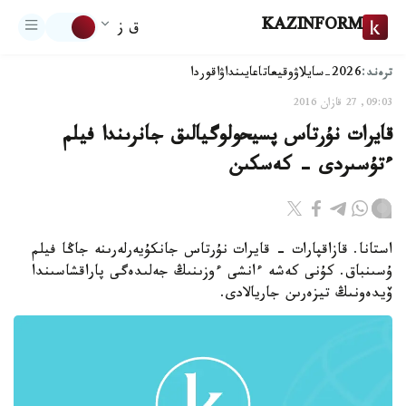
KAZINFORM
ق ز
ترەند:
2026-سايلاۋ
وقيعا
تاعايىنداۋ
اقوردا
09:03, 27 قازان 2016
قايرات نۇرتاس پسيحولوگيالىق جانرىندا فيلم
ءتۇسىردى - كەسكىن
استانا. قازاقپارات - قايرات نۇرتاس جانكۇيەرلەرىنە جاڭا فيلم
ۇسىنباق. كۇنى كەشە ءانشى ءوزىنىڭ جەلىدەگى پاراقشاسىندا
ۆيدەونىڭ تيزەرىن جاريالادى.