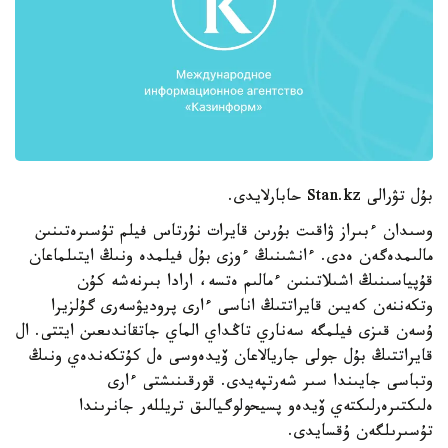
بۇل تۋرالى Stan.kz حابارلايدى.
وسىدان ءبىراز ۋاقىت بۇرىن قايرات نۇرتاس فيلم تۇسىرەتىنىن
مالىمدەگەن ەدى. ءانشىنىڭ ءوزى بۇل فيلمدە ونىڭ ايتىلماعان
قۇپياسىنىڭ اشىلاتىنىن ءمالىم ەتسە، ارادا بىرنەشە كۇن
وتكەننەن كەيىن قايراتتىڭ اناسى ءارى پروديۋسەرى گۇلزيرا
ۇسەن قىزى فيلمگە سەناري تاڭداي الماي جاتقاندىعىن ايتتى. ال
قايراتتىڭ بۇل جولى جاريالاعان ۆيدەوسى ەل كۇتكەندەي ونىڭ
وتباسى جايىندا سىر شەرتپەيدى. قورقىنىشتى ءارى
ەلىكتىرەرلىكتەي ۆيدەو پسيحولوگيالىق تريللەر جانرىندا
تۇسىرىلگەن ۇقسايدى.