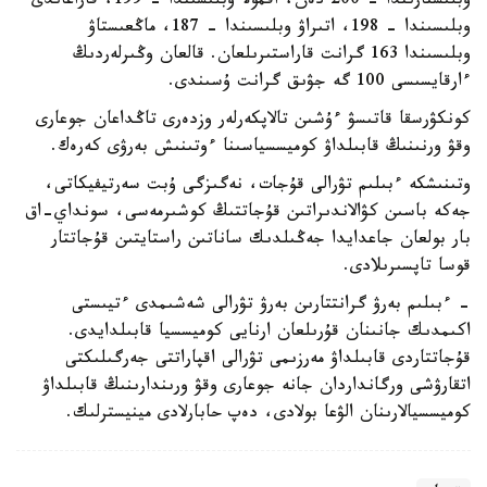
وبلىستارىندا – 200 دەن، اقمولا وبلىسىندا – 199، قاراعاندى
وبلىسىندا – 198، اتىراۋ وبلىسىندا – 187، ماڭعىستاۋ
وبلىسىندا 163 گرانت قاراستىرىلعان. قالعان وڭىرلەردىڭ
ءارقايسىسى 100 گە جۋىق گرانت ۇسىندى.
كونكۋرسقا قاتىسۋ ءۇشىن تالاپكەرلەر وزدەرى تاڭداعان جوعارى
وقۋ ورنىنىڭ قابىلداۋ كوميسسياسىنا ءوتىنىش بەرۋى كەرەك.
وتىنىشكە ءبىلىم تۋرالى قۇجات، نەگىزگى ۇبت سەرتيفيكاتى،
جەكە باسىن كۋالاندىراتىن قۇجاتتىڭ كوشىرمەسى، سونداي-اق
بار بولعان جاعدايدا جەڭىلدىك ساناتىن راستايتىن قۇجاتتار
قوسا تاپسىرىلادى.
- ءبىلىم بەرۋ گرانتتارىن بەرۋ تۋرالى شەشىمدى ءتيىستى
اكىمدىك جانىنان قۇرىلعان ارنايى كوميسسيا قابىلدايدى.
قۇجاتتاردى قابىلداۋ مەرزىمى تۋرالى اقپاراتتى جەرگىلىكتى
اتقارۋشى ورگانداردان جانە جوعارى وقۋ ورىندارىنىڭ قابىلداۋ
كوميسسيالارىنان الۋعا بولادى، دەپ حابارلادى مينيسترلىك.