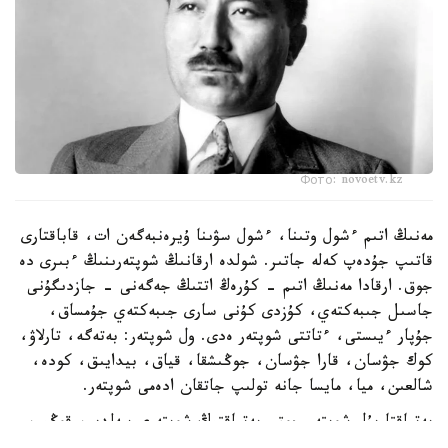
Фото: novoetv.kz
مەنىڭ اتىم ءشول وتىنا، ءشول سۋىنا ۇيرەنبەگەن ات، قاباقتارى
قاتىپ جۇدەپ كەلە جاتىر. شولدە ارقانىڭ شوپتەرىنىڭ ءبىرى دە
جوق. ارقادا مەنىڭ اتىم - كۇرەڭ اتتىڭ جەگەنى - جازدىگۇنى
جاسىل جىبەكتەي، كۇزدى كۇنى سارى جىبەكتەي جۇمساق،
جۇپار ءيىستى، ءتاتتى شوپتەر ەدى. ول شوپتەر: بەتەگە، تارلاۋ،
كوك جۋسان، قارا جۋسان، جوڭىشقا، قياق، بيدايىق، كودە،
شالعىن، ميا، مايسا جانە تولىپ جاتقان ادەمى شوپتەر.
بەتپاقتا بۇل شوپتەر جوق. بەتپاقتىڭ شوپتەرى سەلدىر، قوڭىر،