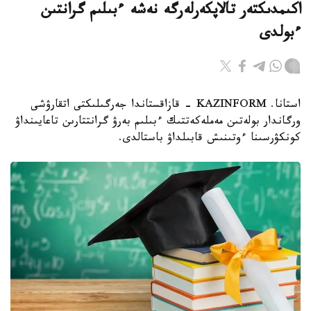
اكىمدىكتەر تالاپكەرلەرگە نەشە ءبىلىم گرانتىن
ءبولدى
استانا. KAZINFORM - قازاقستاندا جەرگىلىكتى اتقارۋشى
ورگاندار بولەتىن مەملەكەتتىك ءبىلىم بەرۋ گرانتتارىن تاعايىنداۋ
كونكۋرسىنا ءوتىنىش قابىلداۋ باستالدى.