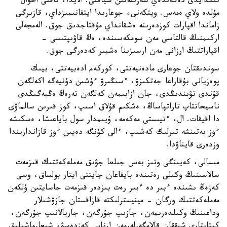
تىڭدايدى دەگەندەي سەزىنەتىن سياقتى. الايدا، ناقتى احۋال
مۇلدە ولاي ەمەس. ويتكەنى، جوعارىدا ايتقانىمىزداي، قازىرگى
زاماندا اقپارات كوزدەرىنە ەشقانداي مۇقتاجدىق جوق. الەمجەلى
اركىمنىڭ قالتاسى مەن سومكەسىندە، ەڭ قاۋىپتىسى -
اقپاراتتىڭ ارزانى مەن ارسىزىنا ەشبىر كەدەرگى جوق.
سوندىقتان جوعارى مادەنيەتتى، كوركەم ادەبيەتتى، بيىك
پوەزيانى بۇقاراعا جەتكىزۋ، ءسىڭىرۋ ءۇشىن دۇنيەگە اكەلگەن
قۇندى تۋىندىڭدى، جان ازابىمەن كەلگەن تەرەڭ ەڭبەگىڭدى
ناسيحاتتاپ تاراتپاساڭ، ەشكىم قۇلاق اسىپ، كوز قىرىن سالماۋى
دا اقيقات. ال، ءتيىستى مەكەمە، ۇيىمدار سول باياعىشا، ەسكىشە
ءوز بەتىنشە تىرلىك كەشىپ، ءالى كۇنگە دەيىن ءوز قازاندارىندا
وزدەرى قايناۋدا.
مىسالى، كەيىنگى وتىز بەس جىلعا جۋىق مەملەكەتتىك قىزمەت
سالاسىنىڭ وكىلى رەتىندە بايقاعان جايتتى ايتار بولساق، وسى
كەزەڭ ىشىندە ءبىر دە ءبىر رەت بىزدەر قىزمەت جاسايتىن ۇلكەن
مەملەكەتتىك ورگان - مينيسترلىكتە قازاقستان جازۋشىلار
وداعىنىڭ وكىلدەرىمەن، جازىپ جۇرگەن، جاريالانىپ جۇرگەن،
كىتاپتارى شىققان قالامگەرلەرمەن ارنايى كەزدەسۋ، شىعارماشىلىق