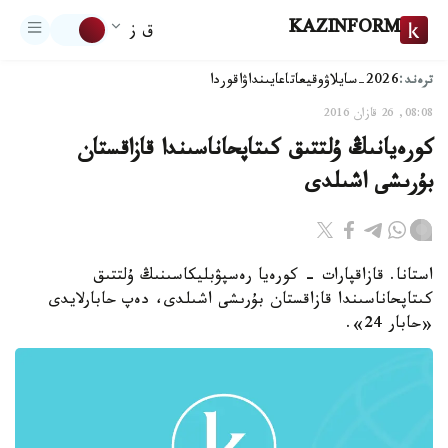
KAZINFORM
ق ز
ترەند:
2026-سايلاۋ
وقيعا
تاعايىنداۋ
اقوردا
08:08, 26 قازان 2016
كورەيانىڭ ۇلتتىق كىتاپحاناسىندا قازاقستان
بۇرىشى اشىلدى
استانا. قازاقپارات - كورەيا رەسپۋبليكاسىنىڭ ۇلتتىق
كىتاپحاناسىندا قازاقستان بۇرىشى اشىلدى، دەپ حابارلايدى
«حابار 24».