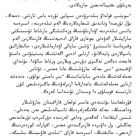
بەرىلۋى ىقتيمالدىعىن جاريالادى.
ءسويتىپ قولداۋ بىلدىرۋدەن سىپايى تۇردە باس تارتتى. دەمەك،
بۇل تۇرعىدا وتاندىق شىعارمالاردىڭ الەم تىلدەرىنە، اسىرەسە
باتىس تىلدەرىنە اۋدارىلۋىنىڭ وزەكتىلىگى بارشاعا تۇسىنىكتى.
ساراپشىلار الەۋەتى جوعارى قازاق ادەبيەتىنىڭ قازىنالارىن الەم
وقىرمانىنا تانىستىرۋ ءۇشىن ساپالى اۋدارماشىلاردى، حالىقارالىق
باسپالاردى پايدالانۋ، ارنايى ادەبي اگەنتتىك ينستيتۋتىن دامىتۋ
قاجەت دەگەن نەگىزى دۇرىس ويلارىن ورتاعا سالۋدا. مۇنداي
اۋقىمدى ءىس جەكە جازۋشىنىڭ عانا ەمەس، تۇتاس
مەملەكەتتىڭ مادەني ساياساتىنىڭ ءبىر باعىتى بولۋى، ەندەشە
ارنايى مەملەكەتتىك باعدارلاما ازىرلەۋدىڭ ماڭىزدىلىعى كۇن
تارتىبىنە قويىلۋى دا وسىدان تۋىنداسا كەرەك.
قۇرىلعانىنا بۇتىندەي عاسىر تولعان قازاقستان جازۋشىلار
وداعىنىڭ، جەكە قالامگەرلەردىڭ تانىمالدىلىعى مەن بەدەلى،
شىنىن ايتقاندا، كەڭەس وداعى كەزىندە دۇركىرەپ تۇرعاندىعى
بەلگىلى. ول داۋىردە قازىرگىدەي ەمەس، اقپارات كوزدەرىنىڭ
ازدىعى، حالىقتىڭ، اسىرەسە قازاق ءتىلدى قاۋىمنىڭ بىلىمگە،