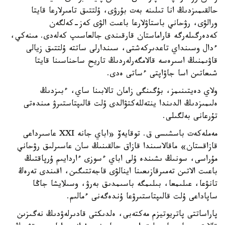
حالقىمىزدىڭ انا تىلىنە بەت بۇرۋى، ۇلتتىق تامىرلارعا قايتا
ورالۋى، رۋحاني باستاۋلارعا باعىت الۋى كەز-كەلگەن
كەدەرگىلەرگە قاراماستان قارقىندى جالعاسىپ كەلەدى. مىنەكي،
ءدال وسىنداي تاعدىركەشتى، سىندارلى ساتتە ۇلتتىق زيالى
قاۋىمنىڭ اسىرەسە قالامگەرلەردىڭ تاريح ساحناسىنا قايتا
شىعاتىن اسا جاۋاپتى ءساتى ەدى.
ولاي دەيتىنىمز، بۇگىنگى زامان تالابىنا ساي، ءبىزدىڭ
ەلىمىزدىڭ الدىندا ينتەللەكتۋالدى ۇلت قالىپتاستىرۋ مىندەتى
تۇرعانى بەلگىلى.
مەملەكەت باسشىسى ق. توقايەۆ «اباي جانە XXI عاسىرداعى
قازاقستان» ماقالاسىندا قازاق حالقىنىڭ سان عاسىرلىق رۋحاني
مۇراسى، سونىڭ ىشىندە ۇلى اباي ءسوزى ءاردايىم ۇرپاقتىڭ
باعىت الاتىن تەمىرقازىعىنا اينالۋى قاجەتتىگىن، اقىندى تەرەڭ
تانۋعا، عىلىمعا، بىلىمگە باسىمدىق بەرۋ، وسىلايشا جاڭا
ساپاداعى ۇلت قالىپتاستىرۋعا ۇندەگەنى ءمالىم.
پاراساتتى پاتريوتيزم مەكتەبى، ەلدىكتى قادىرلەۋدىڭ نەگىزىن