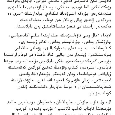
قالايتىن سان عاسىرلىق ادەبي، مادەني مۇرانى، ابايدى وقۋدىڭ
وزەكتىلىگىن العا قويدى. مىنەكي، وسىناۋ اۋقىمدى دا ماڭىزدى
مىندەتتەردى جۇزەگە اسىرۋدىڭ تىكەلەي جولدارىنىڭ ءبىرى دە
بىرەگەيى ۇلتتىق زيالى ورتالار مەن قوعام، مەملەكەتتىك
مەكەمەلەر اراسىنداعى تىعىز ىنتىماقتاستىق پەن بايلانىستا.
الايدا، ءدال وسى تاۋەلسىزدىك جىلدارىندا عىلىم اكادەمياسى،
جازۋشىلار وداعى، جۋرناليستەر وداعى، تەاتر ۇجىمدارى،
كىتاپحانا ت. ب. وسىنداي يدەولوگيالىق، رۋحاني سالاداعى
بىرلەستىكتەر، ۇيىمدار مەن جالپى كەڭ ماعىناداعى قوعام اراسىندا
بۇرىنعى كەزەڭدەردەگىدەي ىشكى بايلانىس مۇلدە السىرەپ جوققا
تاياندى. اسىرەسە، كىتاپ وقۋدىڭ شەتىن كورگەن كەڭەستىك
ۇراپاقتى قوسپاعاندا، ودان كەيىنگى بۋىنداردىڭ ۇلتتىق
ادەبيەتتەن، زيالى قاۋىم وكىلدەرىنىڭ، اقىن-جازۋشىلاردىڭ
شىعارماشىلىعىنان از دا بولسا حاباردار ەكەندىگىنە ۇلكەن
كۇمانىمىز بار.
ال، ول قاۋىم جازعان، جاريالاعان، شىعارعان دۇنيەلەرىن حالىق
بۇرىنعىشا قاپتاپ كەلىپ تالاسىپ ءجۇرىپ وقيدى، كورىپ