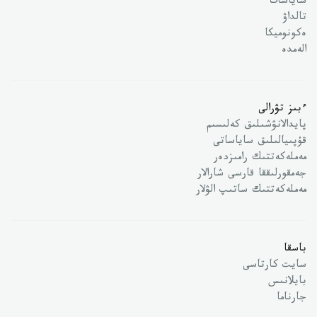
ساياسات
تالداۋ
ەكونوميكا
الەمدە
ءبىز تۋرالى
پايدالانۋشىلىق كەلىسىم
قۇپىيالىلىق ساياساتى
مەملەكەتتىك رامىزدەر
جەمقورلىققا قارسى شارالار
مەملەكەتتىك ساتىپ الۋلار
باسقا
سايت كارتاسى
بايلانىس
جارناما