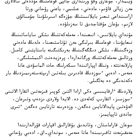
ۇيىمدار، جوعارى وقۋ ورىندارى جالپى قوعامنىڭ مۇددەلى سالالارى
مەن زيالى قاۋىم، مادەني، عىلىمي، ياعني رۋحاني ورتا
اراسىنداعى تىعىز بايلانىستىڭ جۇزەگە اسىرىلۋىنا جۇمسالۋى
لازىم، بۇعان مۇقتاجدىق تا سەزىلۋدە.
مۇنداي بايلانىس، انىعىندا، مەملەكەتتىڭ ىشكى ساياساتىنىڭ
نىعايۋىنا، قوعامىڭ بىرلىگى مەن تۇتاستىعىنا، ەلدىڭ مادەني
وزەگىنىڭ، ىشكى دىڭگەگىنىڭ بەرىكتىگىنە باستايتىنى كامىل.
ورتالىق مەملەكەتتىك ورگانداردا، پرەزيدەنت اكىمشىلىگى،
پارلامەنتتە، ونىڭ اپپاراتىندا ىسكەرلىك حات الماسۋدى عانا
ەمەس، ادەبي ءسوزدىڭ قادىرىن بىلەتىن ارىپتەستەرىمىزدىڭ بار
ەكەندىگى دە بەلگىلى.
ولاردىڭ ءارقايسىسى ەكى ارادا التىن كوپىر قىزمەتىن اتقارا الاتىنى
ءسوزسىز، اتقارىپ كەلەدى دە. الايدا ولاردى ىزدەپ وتىرعان،
الەۋەتىن پايدالانايىن دەگەن، وزدەرىنە تارتايىن دەگەن ءتىرى
جاندى تاپپايمىز.
سوعان قاراماستان، وتاندىق بۇقارالىق اقپارات قۇرالدارىندا
مەمقىزمەت تاقىرىبىندا عانا ەمەس، سونداي-اق، ادەبي رۋحاني