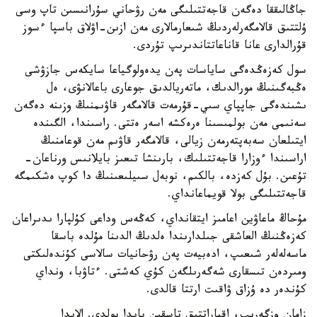
جاڭالىققا دەگەن قاجەتتىلىگى مەن رۋحاني سۇرانىسىن تاپ وسى
ۇلتتىق قالامگەرلەردىڭ شىعارمالارى مەن ازىن-اۋلاق باسپا ءسوز
قۇرالدارى عانا قاناعاتتاندىرىپ تۇردى.
سول كەزەڭدەگى ساياسات پەن يدەولوگياعا سايكەس جازۋشى
ەڭبەگىنىڭ مورالدىك، ماتەريالدىق جوعارى باعالانۋى، ەل
ىشىندەگى جاپپاي سىي-قۇرمەت قالامگەر قاۋىمنىڭ وزىنە دەگەن
سەنىمى مەن بولمىسىنا ەرەكشە اسەر ەتتى. راسىندا، الگىندە
ايتىلعان سەبەپتەرمەن زيالى، قالامگەر قاۋىم مەن قوعامنىڭ
اراسىندا ءوزارا قاجەتتىلىك، بارىنشا تىعىز بايلانىس ورناعان-
تۇعىن. بۇل كەزدە، بالكىم، نوبەل سىيلىعىنىڭ دا كوپ ەشكىمگە
قاجەتتىلىگى بولا قويماعانداي.
مۇحاڭ ماعاۋين اعامىز ايتقانداي، كەڭەس وداعى كۇلپارا ىدىراعان
كەزەڭنىڭ العاشقى جىلدارىندا ەلدىڭ الدىنا مۇلدە باسقا
ماسەلەلەر شىعىپ، ادەبيەت پەن رۋحانيات سالاسى كۇندەلىكتى
ومىردەن تىسقارى شەگەرىلگەن كۇي كەشتى. ءتاۋبا، ونداي
كۇندەر دە ۇزاق ۋاقىت ارتتا قالدى.
زامان وزگەرىپ، اقپاراتتىق تاسقىن پايدا بولدى. الايدا