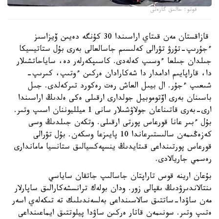
فوتو: حالىق گازەتى
قازاقستان مەن قىتاي اراسىندا 30 كۇنگە دەيىن ۆيزاسىز
ءجۇرىپ-تۇرۋ تۋرالى كەلىسىم جاسالعالى بەرى بۇل ستاتيسيكا
جىلدان جىلعا ءوسىپ كەلەدى. كاسىپكەرلەر دە، ساياحاتشىلار
دا، قاراپايىم ادامدار دا شەكارادان ەركىن ءوتىپ، كىرىپ-
شىعىپ ءجۇر. ال بيىل العاش رەت رەكورد تىركەلدى. جىل
باسىنان بەرى اۆتوموبيل جولدارى ارقىلى ەكى ەلدىڭ اراسىندا
ارى-بەرى قاتىناعان جولاۋشىلار سانى 1 ميلليوننان اسىپ وتىر.
بۇل ءبىر عانا قورعاس پورتى ارقىلى. وتكەن جىلدىڭ وسى
كەزەڭىمەن سالىستىرعاندا 10 پايىزعا وسكەن. بۇل تۋرالى
قورعاس پورتىنداعى قىتايدىڭ ينسپەكسيالىق ستانسيا ماماندارى
رەسمي جاريالادى.
بۇعان ارينە قوس تاراپتان جاسالىپ جاتقان ساياسي
ىنتالاندىرۋدىڭ ىقپالى زور. ودان بولەك ترانسشەكارالىق ساپارلار
مەن ساۋدا-ساتتىق سالاسىنداعى بەلسەندىلىك تە تىكەلەي اسەر
ەتىپ وتىر. سونىمەن قاتار ەركىن ساۋدا پيلوتتىق ايماعىنداعى