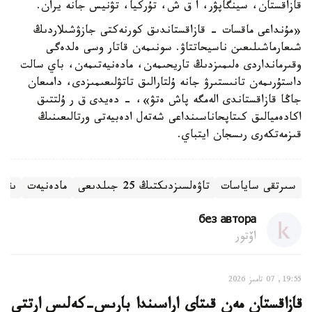
قازاقستان، سينگاپۋر، ا ق ش، تۇركيا، تۋنيس جانە يران.
«مۇنداعى ماقسات - قازاقستاندىق كورنەكتى جازۋشىلاردىڭ
شىعارماشىلىعىن ناسيحاتتاۋ. سونىمەن قاتار وسى ەلدەگى
وقىرمانداردى ەلىمىزدىڭ تاريحىمەن، مادەنيەتىمەن، باي سالت
داستۇرىمەن تانىستىرۋ جانە ۇلتارالىق تاتۋلىعىمىزدى، دامىعان
جاڭا قازاقستاندى الەمگە پاش ەتۋ»، - دەيدى ق ر ۇلتتىق
اكادەميالىق كىتاپحاناسىنداعى شەتەل ادەبيەتى ورتالىعىنىڭ
قىزمەتكەرى رىسجان ايتباي.
سىرتقى ساياسات
تاۋەلسىزدىكتىڭ 25 جىلدىعى
مادەنيەت
ىقپا
без автора
اۆتور
19:55, 07 تامىز 2026
قازاقستان مەن قىتاي اراسىندا بارىس-كەلىس ارتتى