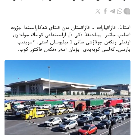
استانا. قازاقپارات - قازاقستان مەن قىتاي شەكاراسىندا جۇرت
اعىلىپ جاتىر. بيىلدىققا ەكى ەل اراسىنداعى كولىك جولدارى
ارقىلى وتكەن جولاۋشى سانى 1 ميليوننان استى. ءسويتىپ
بارىس-كەلىس كوبەيدى. بۇعان اسەر ەتكەن فاكتور كوپ.