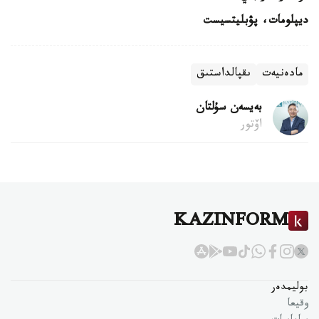
ديپلومات، پۋبليتسيست
مادەنيەت
ىقپالداستىق
بەيسەن سۇلتان
اۆتور
KAZINFORM
بوليمدەر
وقيعا