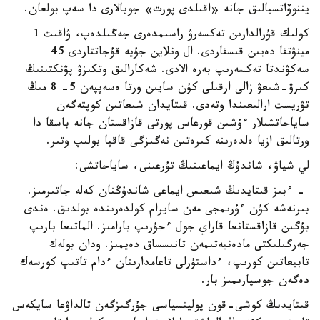
يننوۆاتسيالىق جانە «اقىلدى پورت» جوبالارى دا سەپ بولعان.
كولىك قۇرالدارىن تەكسەرۋ راسىمدەرى جەڭىلدەپ، ۋاقىت 1
مينۋتقا دەيىن قىسقاردى. ال ونلاين جۇيە قۇجاتتاردى 45
سەكۋندتا تەكسەرىپ بەرە الادى. شەكارالىق وتكىزۋ پۋنكتىنىڭ
كىرۋ-شىعۋ زالى ارقىلى كۇن سايىن ورتا ەسەپپەن 5- 8 مىڭ
تۋريست ارالىعىندا وتەدى. قىتايدان شىعاتىن كوپتەگەن
ساياحاتشىلار ءۇشىن قورعاس پورتى قازاقستان جانە باسقا دا
ورتالىق ازيا ەلدەرىنە كىرەتىن نەگىزگى قاقپا بولىپ وتىر.
لي شياۋ، شاندۇڭ ايماعىنىڭ تۇرعىنى، ساياحاتشى:
- ءبىز قىتايدىڭ شىعىس ايماعى شاندۇڭنان كەلە جاتىرمىز.
بىرنەشە كۇن ءۇرىمجى مەن سايرام كولدەرىندە بولدىق. ەندى
بۇگىن قازاقستانعا قاراي جول ءجۇرىپ بارامىز. الماتىعا بارىپ
جەرگىلىكتى مادەنيەتىمەن تانىسساق دەيمىز. ودان بولەك
تابيعاتىن كورىپ، ءداستۇرلى تاعامدارىنان ءدام تاتىپ كورسەك
دەگەن جوسپارىمىز بار.
قىتايدىڭ كوشى-قون پوليتسياسى جۇرگىزگەن تالداۋعا سايكەس