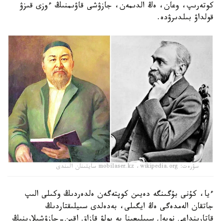
كوتەرىپ، وعان، ەڭ الدىمەن، جازۋشى قاۋىمنىڭ ءوزى قىزۋ
قولداۋ بىلدىرۋدە.
سۋرەت: mobilaser.kz ،wikipedia.org سايتىنان الىندى
ءيا، كۇنى بۇگىنگە دەيىن كوپتەگەن ەلدەردىڭ وكىلى الىپ
جاتقان الەمدەگى ەڭ ايگىلى، بەدەلدى سىيلىقتاردىڭ
قاتارىنداعى نوبەل سىيلىعىنا يە بولۋ قازاق اقىن-جازۋشىلارىنىڭ