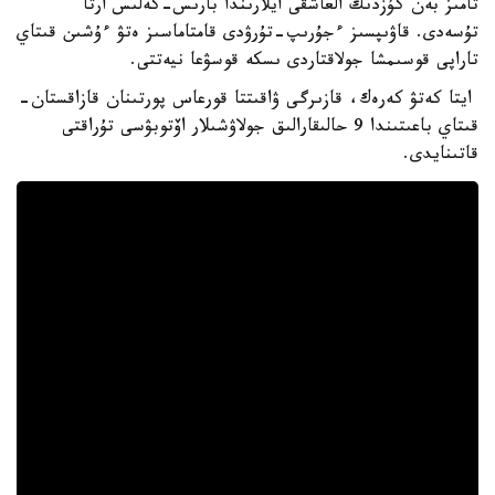
تامىز بەن كۇزدىڭ العاشقى ايلارىندا بارىس-كەلىس ارتا
تۇسەدى. قاۋىپسىز ءجۇرىپ-تۇرۋدى قامتاماسىز ەتۋ ءۇشىن قىتاي
تاراپى قوسىمشا جولاقتاردى ىسكە قوسۋعا نيەتتى.
ايتا كەتۋ كەرەك، قازىرگى ۋاقىتتا قورعاس پورتىنان قازاقستان-
قىتاي باعىتىندا 9 حالىقارالىق جولاۋشىلار اۆتوبۋسى تۇراقتى
قاتىنايدى.