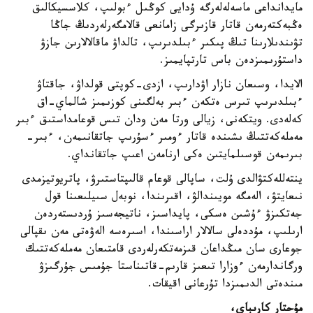
مايدانداعى ماسەلەلەرگە ۇدايى كوڭىل ءبولىپ، كلاسسيكالىق
ەڭبەكتەرمەن قاتار قازىرگى زامانعى قالامگەرلەردىڭ جاڭا
تۋىندىلارىنا تىڭ پىكىر ءبىلدىرىپ، تالداۋ ماقالالارىن جازۋ
داستۇرىمىزدەن باس تارتپايمىز.
الايدا، وسىعان نازار اۋدارىپ، ازدى-كوپتى قولداۋ، جاقتاۋ
ءبىلدىرىپ تىرس ەتكەن ءبىر بەلگىنى كوزىمىز شالماي-اق
كەلەدى. ويتكەنى، زيالى ورتا مەن ودان تىس قوعامداستىق ءبىر
مەملەكەتتىڭ ىشىندە قاتار ءومىر ءسۇرىپ جاتقانىمەن، ءبىر-
بىرىمەن قوسىلمايتىن ەكى ارنامەن اعىپ جاتقانداي.
ينتەللەكتۋالدى ۇلت، ساپالى قوعام قالىپتاستىرۋ، پاتريوتيزمدى
نىعايتۋ، الەمگە مويىندالۋ، اقىرىندا، نوبەل سىيلىعىنا قول
جەتكىزۋ ءۇشىن ەسكى، پايداسىز، ناتيجەسىز ۇردىستەردەن
ارىلىپ، مۇددەلى سالالار اراسىندا، اسىرەسە الەۋەتى مەن ىقپالى
جوعارى سان مىڭداعان قىزمەتكەرلەردى قامتىعان مەملەكەتتىك
ورگاندارمەن ءوزارا تىعىز قارىم-قاتىناستا جۇمىس جۇرگىزۋ
مىندەتى الدىمىزدا تۇرعانى اقيقات.
مۇحتار كارىباي،