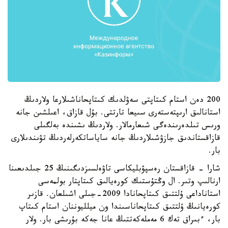
200 دەن استام كىتاپتى سەۋلدىك كىتاپحاناشىلارعا ولاردىڭ
استانالىق ارىپتەستەرى سىيعا تارتتى. بۇل قازاق، اعىلشىن جانە
ورىس تىلدەرىندەگى شىعارمالار. ولاردىڭ ىشىندە بەلگىلى
قازاقستاندىق جازۋشىلاردىڭ جانە ساياساتكەرلەردىڭ تۋىندىلارى
بار.
شارا - قازاقستان رەسپۋبليكاسى تاۋەلسىزدىگىنىڭ 25 جىلدىعىنا
ارنالىپ وتىر. ال وڭتۇستىك كورەيالىق كىتاپتار بولمەسى
استاناداعى ۇلتتىق كىتاپحانادا 2009-جىلى اشىلعان. قازىر
كورەيانىڭ ۇلتتىق كىتاپحاناسىندا ون ميلليوننان استام كىتاپ
بار، ءبىراق تەك 6 مەملەكەتتىڭ عانا جەكە بۇرىشى بار. ولار