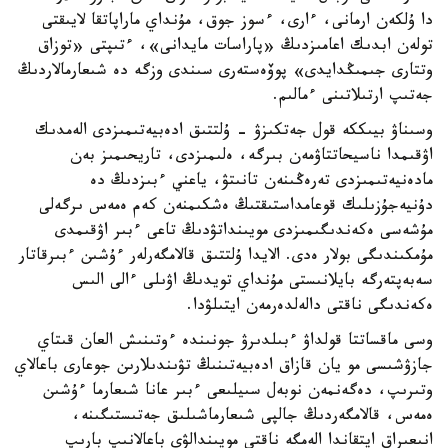
دا ۇلكەن ارمانى، ءارى، ءسوز جوق، مۇنداي ماراپاتقا لايىقتى
تولەن ابدىك اعامىزدىڭ «پاراسات مايدانى»، ءتىپتى «توزاق
وتتارى جىمىڭدايدى» پوۆەستەرى سىندى وزگە دە شىعارمالاردىڭ
جەتىپ ارتىلاتىنى ءمالىم.
وسىناۋ بيىككە قول جەتكىزۋ - ۇلتتىق ادەبيەتىمىزدى الەمدىك
اۋقىمدا ناسيحاتتاۋمەن بىرگە، ەلىمىزدى، تاريحىمىز بەن
مادەنيەتىمىزدى تەرەڭىنەن تانىتۋ، ياعني ءبىزدىڭ دە
دۇنيەجۇزىلىك قوعامداستىقتىڭ ەشكىمنەن كەم ەمەس ىرگەلى
مۇشەسى ەكەندىگىمىزدى مويىنداتۋدىڭ تاعى ءبىر اۋقىمدى
مۇمكىندىگى بولار ەدى. الايدا ۇلتتىق قالامگەرلەر ءۇشىن ءبىرقاتار
سەبەپتەرگە بايلانىستى مۇنداي تويدىڭ اۋىلى ءالى الىس
ەكەندىگى ناقتى دالەلدەرمەن ايتىلۋدا.
وسى ماقساتتا قولداۋ ءبىلدىرۋ جونىندە ءوتىنىش العان قىتاي
جازۋشىسى مو يان قازاق ادەبيەتىنىڭ تۋىندىلارىن جوعارى باعالاي
وتىرىپ، دەگەنمەن نوبەل سىيلىعى ءبىر عانا شىعارما ءۇشىن
ەمەس، قالامگەردىڭ جالپى شىعارماشىلىق جەتىستىگىنە،
انىعىراق ايتقاندا الەمگە ناقتى مويىندالۋى باعالانىپ بارىپ