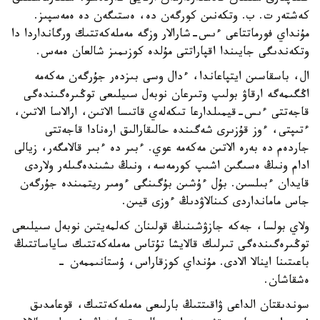
كەشتەر ت. ب. وتكەنىن كورگەن دە، ەستىگەن دە ەمەسپىز.
مۇنداي فورماتتاعى ءىس-شارالار وزگە مەملەكەتتىك ورگانداردا دا
وتكەندىگى جايىندا اقپاراتتى مۇلدە كوزىمىز شالعان ەمەس.
ال، باسقاسىن ايتپاعاندا، ءدال وسى بىزدەر جۇرگەن مەكەمە
اڭگىمەگە ارقاۋ بولىپ وتىرعان نوبەل سىيلىعى توڭىرەگىندەگى
قاجەتتى ءىس-قيمىلدارعا تىكەلەي قاتىسا الاتىن، ارالاسا الاتىن،
ءتىپتى، ءوز قۇزىرى شەگىندە حالىقارالىق ارەنادا قاجەتتى
جاردەم دە بەرە الاتىن مەكەمە عوي. ءبىر دە ءبىر قالامگەر، زيالى
ادام ونىڭ ەسىگىن اشىپ كورمەسە، ونىڭ ىشىندەگىلەر ولاردى
قايدان ءبىلسىن. بۇل ءۇشىن بۇگىنگى ءومىر ريتمىندە جۇرگەن
جاس مامانداردى كىنالاۋدىڭ ءوزى قيىن.
ولاي بولسا، جەكە جازۋشىنىڭ قولىنان كەلمەيتىن نوبەل سىيلىعى
توڭىرەگىندەگى تىرلىك قالايشا تۇتاس مەملەكەتتىك ساياساتتىڭ
باعىتىنا اينالا الادى. مۇنداي كوزقاراس، ۇستانىممەن -
ەشقاشان.
سوندىقتان الداعى ۋاقىتتىڭ بارلىعى مەملەكەتتىك، قوعامدىق