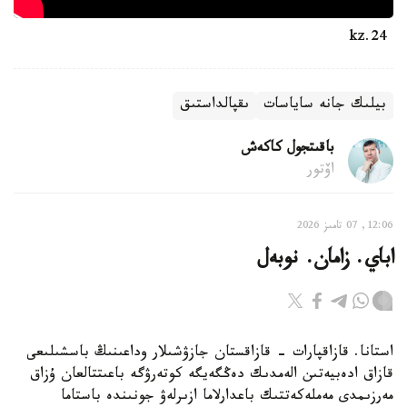
24.kz
بيلىك جانە ساياسات
ىقپالداستىق
باقىتجول كاكەش
اۆتور
12:06, 07 تامىز 2026
اباي. زامان. نوبەل
استانا. قازاقپارات - قازاقستان جازۋشىلار وداعىنىڭ باسشىلىعى
قازاق ادەبيەتىن الەمدىك دەڭگەيگە كوتەرۋگە باعىتتالعان ۇزاق
مەرزىمدى مەملەكەتتىك باعدارلاما ازىرلەۋ جونىندە باستاما