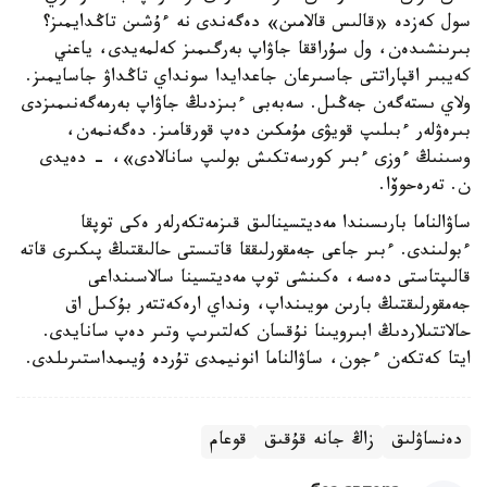
سول كەزدە «قالىس قالامىن» دەگەندى نە ءۇشىن تاڭدايمىز؟
بىرىنشىدەن، ول سۇراققا جاۋاپ بەرگىمىز كەلمەيدى، ياعني
كەيبىر اقپاراتتى جاسىرعان جاعدايدا سونداي تاڭداۋ جاسايمىز.
ولاي ىستەگەن جەڭىل. سەبەبى ءبىزدىڭ جاۋاپ بەرمەگەنىمىزدى
بىرەۋلەر ءبىلىپ قويۋى مۇمكىن دەپ قورقامىز. دەگەنمەن،
وسىنىڭ ءوزى ءبىر كورسەتكىش بولىپ سانالادى»، - دەيدى
ن. تەرەحوۆا.
ساۋالناما بارىسىندا مەديتسينالىق قىزمەتكەرلەر ەكى توپقا
ءبولىندى. ءبىر جاعى جەمقورلىققا قاتىستى حالىقتىڭ پىكىرى قاتە
قالىپتاستى دەسە، ەكىنشى توپ مەديتسينا سالاسىنداعى
جەمقورلىقتىڭ بارىن مويىنداپ، ونداي ارەكەتتەر بۇكىل اق
حالاتتىلاردىڭ ابىرويىنا نۇقسان كەلتىرىپ وتىر دەپ سانايدى.
ايتا كەتكەن ءجون، ساۋالناما انونيمدى تۇردە ۇيىمداستىرىلدى.
دەنساۋلىق
زاڭ جانە قۇقىق
قوعام