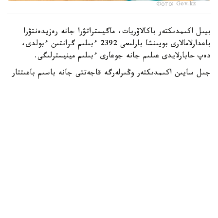
Фото: Gov.kz
بيىل اكىمدىكتەر باكالاۆريات، ماگيستراتۋرا جانە رەزيدەنتۋرا
باعدارلامالارى بويىنشا بارلىعى 2392 ءبىلىم گرانتىن ءبولدى،
دەپ حابارلايدى عىلىم جانە جوعارى ءبىلىم مينيسترلىگى.
جىل سايىن اكىمدىكتەر وڭىرلەرگە قاجەتتى جانە باسىم باعىتتار
بويىنشا مامانداردى ماقساتتى دايارلاۋ ءۇشىن ءبىلىم بەرۋ
گرانتتارىن ۇسىنادى.
- بيىل جەرگىلىكتى اتقارۋشى ورگاندار باكالاۆريات، ماگيستراتۋرا
جانە رەزيدەنتۋرا باعدارلامالارى بويىنشا وقۋعا 2392 ءبىلىم بەرۋ
گرانتىن ءبولدى،-دەلىنگەن مينيسترلىك حابارلاماسىندا.
ەڭ كوپ گرانت استانا قالاسىندا قاراستىرىلعان - 303.
شىمكەنت قالاسىنىڭ اكىمدىگى 285، شىعىس قازاقستان وبلىسى
270 گرانت ءبولدى.
باتىس قازاقستان وبلىسىندا – 211، اباي جانە تۇركىستان
وبلىستارىندا – 200 دەن، اقمولا وبلىسىندا – 199، قاراعاندى