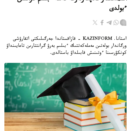
ءبولدى
استانا. KAZINFORM - قازاقستاندا جەرگىلىكتى اتقارۋشى
ورگاندار بولەتىن مەملەكەتتىك ءبىلىم بەرۋ گرانتتارىن تاعايىنداۋ
كونكۋرسىنا ءوتىنىش قابىلداۋ باستالدى.