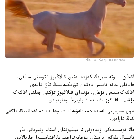
Фото: Кадр из видео
اقجان - وتە سيرەك كەزدەسەتىن قىلاڭبوز ءتۇستى جىلقى.
عاناتلى جانە تابىس دەگەن تۇرىكمەننىڭ تازا قاندى
اقالتەكەسىنەن تۋعان. مۇنداي قىلاڭبوز تۇكتى جىلقى اقالتەكە
تۇقىمىنىڭ ءوز ىشىندە 3 پايىزعا جەتپەيدى.
سول سەبەپتى الەمدە دە، الەۋمەتتىك جەلىدە دە اقجاننىڭ داڭقى
كەڭ تارادى.
دالا توسىندەگى ۆيدەونى 2 ميلليوننان استام وقىرمانى بار
تانىمال بلوگەر داستان مۇحامەتراحىم پاراقشاسىندا جاريالادى.