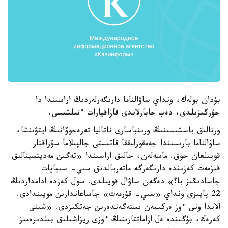
بۇدان بولەك، ونداي ساۋالناما دارىگەرلەردىڭ اراسىندا دا
جۇرگىزىلدى، دەپ حابارلايدى قازاقپارات ءتىلشىسى.
ورتالىق باسشىسىنىڭ ورىنباسارى ناتاليا تەرەحوۆانىڭ ايتۋىنشا،
ساۋالناما بارىسىندا جەمقورلىققا قاتىستى جالپىلاما سۇراقتار
قويىلعان جوق. ماسەلەن، حالىق اراسىندا «تەگىن مەديتسينالىق
قىزمەت كەزىندە دارىگەرگە ماتەريالدىق سىي- سىياپات
جاسادىڭىز با؟» دەگەن ساۋال قويىلدى. سول كەزدە ادامداردىڭ
22 پايىزى ونداي «سىي- قۇرمەت» جاساعاندارىن مويىندادى.
الايدا ونى ءوز ەركىمەن ىستەگەندەرىن جەتكىزدى. «شىنى
كەرەك، بۇگىندە ەل ازاماتتارىنىڭ ءوزى ريزاشىلىق بىلدىرەمىز