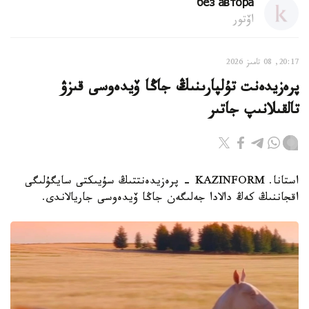
без автора
اۆتور
20:17, 08 تامىز 2026
پرەزيدەنت تۇلپارىنىڭ جاڭا ۆيدەوسى قىزۋ
تالقىلانىپ جاتىر
استانا. KAZINFORM - پرەزيدەنتتىڭ سۇيىكتى سايگۇلىگى
اقجاننىڭ كەڭ دالادا جەلىگەن جاڭا ۆيدەوسى جاريالاندى.