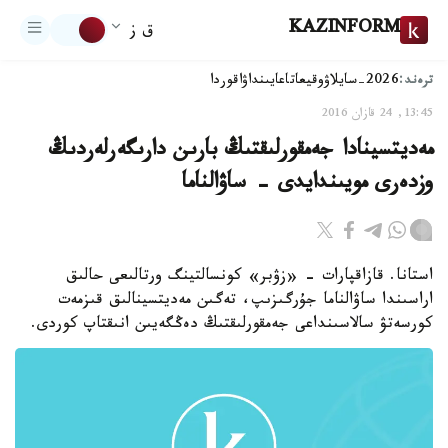
KAZINFORM
ق ز
ترەند:
2026-سايلاۋ
وقيعا
تاعايىنداۋ
اقوردا
13:45, 24 قازان 2016
مەديتسينادا جەمقورلىقتىڭ بارىن دارىگەرلەردىڭ
وزدەرى مويىندايدى - ساۋالناما
استانا. قازاقپارات - «زۋبر» كونسالتينگ ورتالىعى حالىق
اراسىندا ساۋالناما جۇرگىزىپ، تەگىن مەديتسينالىق قىزمەت
كورسەتۋ سالاسىنداعى جەمقورلىقتىڭ دەڭگەيىن انىقتاپ كوردى.