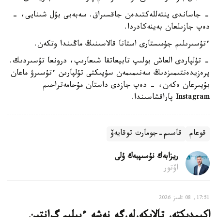
- جاساندى ينتەللەكتىدەن جاقسىراق. سەبەبى بۇل شىنايى، -
دەپ جازىلعان بەينەكادردا.
ءتۇسىرىلىم جۇمىستارى استانا قالاسىنىڭ ماڭىندا وتكەن.
- تۇلپاردى العاش بولىپ تابيعاتقا شىعارىپ، درونعا تۇسىردىك.
پرەزيدەنتىمىزدىڭ سەنىمىمەن سۇيىكتى تۇلپارىن ءتۇسىرۋ ماعان
بۇيىرعان ەكەن، - دەپ جازدى داستان مۇحامەتراحىم
Instagram پاراقشاسىندا.
قوعام
قاسىم-جومارت توقايەۆ
ريزابەك نۇسىپبەك ۇلى
اۆتور
17:51, 08 تامىز 2026
اكىمدىكتەر تالاپكەرلەرگە نەشە ءبىلىم گرانتىن