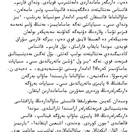
دەپ، دارىگەر مامانداردى دامەتتىرىپ قويادى. ونداي قارىم-
قاتىناس مەنتاليتەت دەڭگەيىندە قالىپتاسىپ وتىر. ماسەلەن،
ساۋالناماعا قاتىسقان كەيبىر ادامدار ەموتسياعا بەرىلىپ، ءبىز
ونداي سىي- سىياپاتتى نەگە جاسامايمىز، مەنىڭ ۇلىم نەمەسە
قىزىم تۋسا، ولاردىڭ دۇنيەگە كەلۋىنە سەبەپكەر بولعان
مەدبيكەلەر دە العىسقا لايىق قوي دەپ، بىزگە قارسى سۇراق
قويدى. سوندا بايقاپ قاراساق، بۇل قارىم- قاتىناس
كادىمگىدەي مەنتاليتەت بولىپ كەتتى. بۇل تەگىن مەديتسينالىق
قىزمەت قوي. نەگە ءبىز ول ءۇشىن ماتەريالدىق سىي- سىياپات
جاساۋىمىز كەرەك؟ ادامدار وسىنى تۇسىنبەيدى»، - دەيدى ن.
تەرەحوۆا. دەگەنمەن، ساۋالناما بارىسىندا جاۋاپ بەرگەن
حالىقتىڭ 6 پايىزى ماتەريالدىق سىي- سىياپات بەرۋگە
دارىگەرلەردىڭ وزدەرى ەمەۋرىن جاساعاندارىن ايتقان.
وسىدان كەيىن جەمقورلىققا قاتىستى ساۋالداردىڭ پاراقشاسى
مەديتسينالىق قىزمەتكەرلەر اراسىندا تاراتىلدى. سوندا
دارىگەرلەردىڭ 30 پايىزى جاۋاپ بەرۋگە قينالىپ، قالىس
قالعاندى ءجون كوردى. «ەندى، اشىعىن ايتقاندا، ءبارىمىز
سان الۋان انكەتالار مەن ساۋالنامالاردى تولتىرىپ جاتامىز عوي.