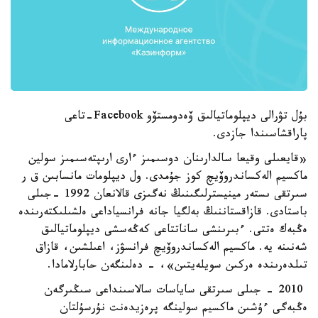
بۇل تۋرالى ديپلوماتيالىق ۆەدومستۆو Facebook-تاعى
پاراقشاسىندا جازدى.
«قايعىلى وقيعا سالدارىنان دوسىمىز ءارى ارىپتەسىمىز سولين
ماكسيم الەكساندروۆيچ كوز جۇمدى. ول ديپلومات مانسابىن ق ر
سىرتقى ىستەر مينيسترلىگىنىڭ نەگىزى قالانعان 1992 -جىلى
باستادى. قازاقستاننىڭ بەلگيا جانە فرانسياداعى ەلشىلىكتەرىندە
ەڭبەك ەتتى. ءبىرىنشى ساناتتاعى كەڭەسشى ديپلوماتيالىق
شەنىنە يە. ماكسيم الەكساندروۆيچ فرانسۋز، اعىلشىن، قازاق
تىلدەرىندە ەركىن سويلەيتىن»، - دەلىنگەن حابارلامادا.
2010 - جىلى سىرتقى ساياسات سالاسىنداعى سىڭىرگەن
ەڭبەگى ءۇشىن ماكسيم سولينگە پرەزيدەنت نۇرسۇلتان