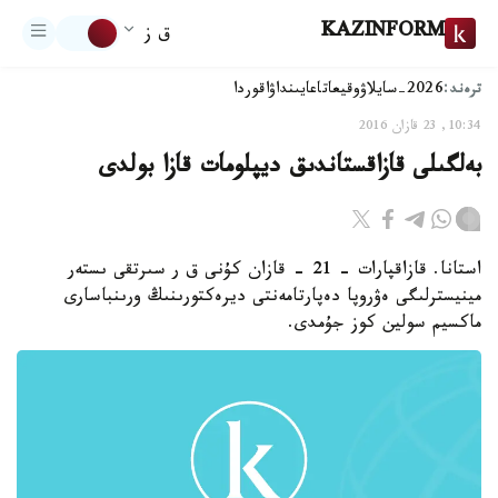
KAZINFORM
ق ز
ترەند:
2026-سايلاۋ
وقيعا
تاعايىنداۋ
اقوردا
10:34, 23 قازان 2016
بەلگىلى قازاقستاندىق ديپلومات قازا بولدى
استانا. قازاقپارات - 21 - قازان كۇنى ق ر سىرتقى ىستەر
مينيسترلىگى ەۋروپا دەپارتامەنتى ديرەكتورىنىڭ ورىنباسارى
ماكسيم سولين كوز جۇمدى.