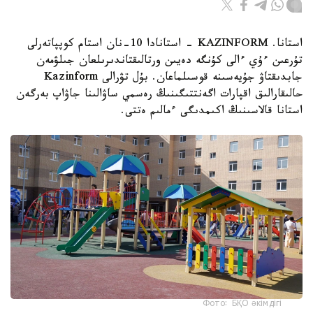
استانا. KAZINFORM - استانادا 10-نان استام كوپپاتەرلى
تۇرعىن ءۇي ءالى كۇنگە دەيىن ورتالىقتاندىرىلعان جىلۋمەن
جابدىقتاۋ جۇيەسىنە قوسىلماعان. بۇل تۋرالى Kazinform
حالىقارالىق اقپارات اگەنتتىگىنىڭ رەسمي ساۋالىنا جاۋاپ بەرگەن
استانا قالاسىنىڭ اكىمدىگى ءمالىم ەتتى.
Фото: БҚО әкімдігі