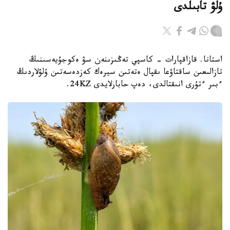
ۇلۋ تابىلدى
استانا. قازاقپارات - كاسپي تەڭىزىنەن سۋ ەكوجۇيەسىنىڭ
تازالىعىن ساقتاۋعا ىقپال ەتەتىن سيرەك كەزدەسەتىن ۇلۋلاردىڭ
ءبىر ءتۇرى انىقتالدى، دەپ حابارلايدى 24KZ.