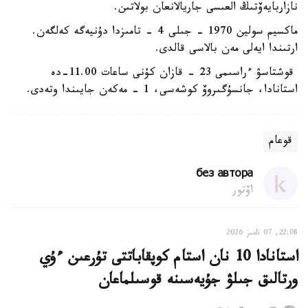
نازاربايەۆتىڭ العىسى جاريالانعان بولاتىن.
ماكسيم سولين 1970 - جىلى 4 - تامىزدا دۇنيەگە كەلگەن.
ارتىندا ايەلى مەن بالاسى قالدى.
قوشتاسۋ ءراسىمى 23 - قازان كۇنى ساعات 11.00-دە
استانادا، جانسۇگىروۆ كوشەسى، 1 - مەكەن جايىندا وتەدى.
قوعام
без автора
اۆتور
22:08, 07 تامىز 2026
استانادا 10 نان استام كوپقاباتتى تۇرعىن ءۇي
ورتالىق جىلۋ جۇيەسىنە قوسىلماعان