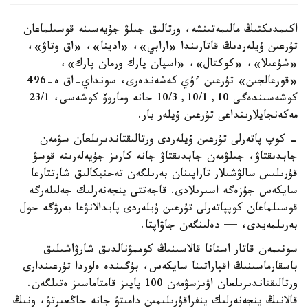
اكىمدىكتىڭ مالىمەتىنشە، ورتالىق جىلۋ جۇيەسىنە قوسىلماعان
تۇرعىن ۇيلەردىڭ قاتارىندا «ارابي»، «ادينا»، «اق وتاۋ»،
«شۇعىلا»، «كوكتال»، «اسپان پارك ورمان پارك»،
«قورعالجىن» تۇرعىن ءۇي كەشەندەرى، سونداي-اق ە-496
كوشەسىندەگى 10, 10/1, 10/3 جانە وماروۆ كوشەسى، 23/1
مەكەنجايلارىنداعى تۇرعىن ۇيلەر بار.
- كوپ پاتەرلى تۇرعىن ۇيلەردى ورتالىقتاندىرىلعان سۋمەن
جابدىقتاۋ، جىلۋمەن جابدىقتاۋ جانە كارىز جۇيەلەرىنە قوسۋ
قۇرىلىس سالۋشىلار تاراپىنان بەرىلگەن تەحنيكالىق شارتتارعا
سايكەس جۇزەگە اسىرىلادى. قاجەتتى ينجەنەرلىك جەلىلەرگە
قوسىلماعان كوپپاتەرلى تۇرعىن ۇيلەردى پايدالانۋعا بەرۋگە جول
بەرىلمەيدى، — دەلىنگەن جاۋاپتا.
سونىمەن قاتار استانا قالاسىنىڭ كوممۋنالدىق شارۋاشىلىق
باسقارماسىنىڭ اقپاراتىنا سايكەس، بۇگىندە ەلوردا تۇرعىندارى
ورتالىقتاندىرىلعان اۋىزسۋمەن 100 پايىز قامتاماسىز ەتىلگەن.
قالانىڭ ينجەنەرلىك ينفراقۇرىلىمىن دامىتۋ جانە جاڭعىرتۋ، ونىڭ