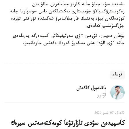
ىشىندە سۋ، جىلۋ جانە كارىز جەلىلەرىن سالۋ مەن
رەكونسترۋكسيالاۋ جۇمىستارى بەكىتىلگەن باس جوسپارعا جانە
كوزدەلگەن بيۋدجەتتىك قارجىلاندىرۋ شەگىندە تۇراقتى تۇردە
جۇرگىزىلىپ كەلەدى.
بۇعان دەيىن، تۇرعىن ءۇي سەرتيفيكاتى كىمدەرگە بەرىلەدى
جانە ءۇي الۋدا نەنى ەسكەرۋ كەرەك ەكەنىن جازعانبىز.
قوعام
باقىتجول كاكەش
اۆتور
21:30, 07 تامىز 2026
كاسپيدەن سۋدى تازارتۋعا كومەكتەسەتىن سيرەك