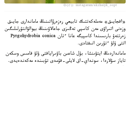
Фото: instagaram/akzhaiyk_oopt
«اقجايىق» مەملەكەتتىك تابيعي رەزەرۆاتىنىڭ ماماندارى جايىق
وزەنى اتىراۋى مەن كاسپي تەڭىزى جاعالاۋىنىڭ بيوالۋانتۇرلىلىگىن
زەرتتەۋ بارىسىندا كاسپيگە عانا ءتان Pyrgohydrobia conica
اتتى ۇلۋ ءتۇرىن انىقتادى.
مامانداردىڭ ايتۋىنشا، بۇل شاعىن باۋىراياقتى ۇلۋ قامىس وسكەن
تاياز سۋلاردا، سونداي-اق لايلى-قۇمدى تۇبىندە مەكەندەيدى.
ول سۋ ەكوجۇيەسىنىڭ ەكولوگيالىق جاعدايىن كورسەتەتىن
ماڭىزدى ينديكاتورلاردىڭ ءبىرى سانالادى. ۇلۋ كولەمى جاعىنان
كىشكەنتاي بولعانىمەن، تابيعي ورتا ءۇشىن ماڭىزى زور. ول
ورگانيكالىق قالدىقتارمەن جانە ميكروسكوپيالىق بالدىرلارمەن
قورەكتەنىپ، سۋدىڭ تابيعي تازارۋىنا ىقپال ەتەدى. سونىمەن
قاتار بالىقتار مەن سۋ قۇستارى ءۇشىن قورەك تىزبەگىنىڭ
ماڭىزدى بولىگى بولىپ تابىلادى، دەپ اتاپ ءوتتى «اقجايىق»
مەملەكەتتىك تابيعي رەزەرۆاتىنىڭ قىزمەتكەرلەرى.