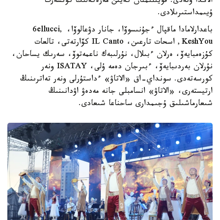
الاڭدا وتەدى. قويىلىمنان كەيىن مەرەكەلىك كونسەرت
ۇيىمداستىرىلادى.
باعدارلامادا ماقپال ءجۇنىسوۆا، جانار دۋعالوۆا، 6ellucci,
KeshYou, اسحات تارعىن، IL Canto كۆارتەتى، تالعات
كۇزەمبايەۆ، ەرلان ءبىلال، نۇرلىبەك ناعمەتوۆ، سەرىك يساحان،
نۇرلان بەردىبايەۆ، ءبىرجان دەمە ۇلى، ISATAY ونەر
كورسەتەدى. سونداي-اق «الاتاۋ» ءداستۇرلى ونەر تەاترىنىڭ
ارتيستەرى، «الاتاۋ» انسامبلى جانە مەدەۋ اۋدانىنىڭ
شىعارماشىلىق ۇجىمدارى ساحناعا شىعادى.