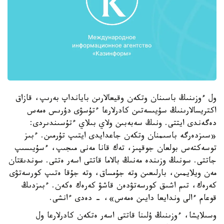
ول ءوزىنىڭ باسىنان وتكەن وقيعالارىن بايانداپ بەرىپ، قازاق
اكتريسالارىنىڭ سۇيىسەتىن كادرلارعا ءتۇسۋى دۇرىس ەمەس
دەگەندى ايتتى. ونىڭ سەبەبىن ولاي بىلاي ءتۇسىندىردى:
«سىزدەرگە باسىمنان وتكەن جاعدايدى ايتىپ تۇرمىن. ءبىز
توسەكتەس بولعان جوقپىز، تەك قانا مەنى مىجىپ، ءسۇيىسىپ
جاتتى. سونىڭ وزىندە مەنىڭ بالاما قاتتى اسەر ەتتى. سوندىقتان
مەن ويلايمىن، بارلىعىن وتە جۇمساق، وتە جۇقا ەتىپ كورسەتۋى
كەرەك، تىم اشىق كورسەتۋدەن قاشۋ كەرەك ەكەن. ءبىزدىڭ
قوعام ءالى وندايعا دايىن ەمەس»، - دەدى ءانشى.
وسىلايشا، ءوزىنىڭ ۇلىنا قاتتى اسەر ەتكەن كادرلارعا ول