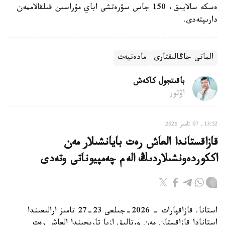
ەسكە سالايىق، 150 جاس سۋرەتشى اباي مۇراسىن قىلقالاممەن
دارىپتەدى.
الماتى جاڭالىقتارى
مادەنيەت
باقىتجول كاكەش
اۆتور
13:52, 07 تامىز 2026
قازاقستاندا العاش رەت بايانشىلار مەن
اككوردەونشىلاردىڭ الەم چەمپيوناتى وتەدى
استانا. قازاقپارات - 2026-جىلعى 23-27 تامىز ارالىعىندا
استانادا قازاقستان مەن ورتالىق ازيا تاريحىندا العاش رەت