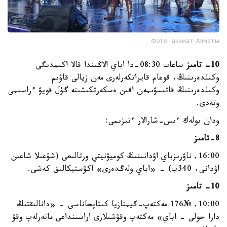
Фото: акимат Алматы
10- تامىز
ساعات 08:30-دا اباي الاڭىندا قالا اكىمدىگى
وكىلدەرىنىڭ، قوعام قايراتكەرلەرى مەن زيالى قاۋىم
وكىلدەرىنىڭ قاتىسۋىمەن اقىن ەسكەرتكىشىنە گۇل قويۋ ءراسىمى
وتەدى.
ودان بولەك ءىس-شارالار ءتىزىمى:
8-تامىز
16:00, ناۋرىزباي اۋدانىنىڭ كوميۋنيتي ورتالىعى (شۇعىلا شاعىن
اۋدانى، 340ب) - «اباي ولەڭدەرى» اكۋستيكالىق كەشى.
10- تامىز
10:00, №176 مەكتەپ-گيمنازيا كىتاپحاناسى - «دانالىقتىڭ
دارا جولى - اباي» مەكتەپ وقۋشىلارى اراسىنداعى مانەرلەپ وقۋ