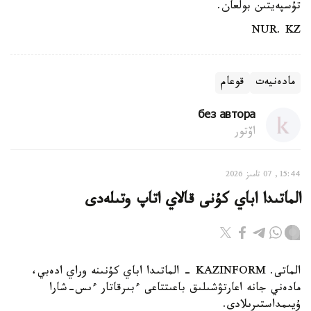
تۇسپەيتىن بولعان.
NUR. KZ
مادەنيەت
قوعام
без автора
اۆتور
15:44, 07 تامىز 2026
الماتىدا اباي كۇنى قالاي اتاپ وتىلەدى
الماتى. KAZINFORM - الماتىدا اباي كۇنىنە وراي ادەبي،
مادەني جانە اعارتۋشىلىق باعىتتاعى ءبىرقاتار ءىس-شارا
ۇيىمداستىرىلادى.