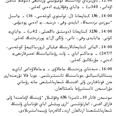
12:00, ناۋرىزباي اۋدانىنىڭ كوميۋنيتي ورتالىعى (شۇعىلا شاعىن
اۋدانى، 340ب) - «اباي وقۋلارى» ادەبي كەشى.
14:00, №1 كىتاپحانا (ل. تولستوي كوشەسى، 36) - «اسىل
ءسوزدى ىزدەسەڭ، ابايدى وقى، ەرىنبە…» ادەبي پوديۋمى.
14:00, №32 كىتاپحانا (دوستىق داڭعىلى، 42ب) - «اباي»
كۇنى. «ابايدى وقى، تانى، ۇلگى ال!» پورترەتتىك كەشى.
14:00, الماتى كىتاپحانالارىنىڭ فيليالى (روزىباكييەۆ كوشەسى،
247/7) - «حاكىم اباي - ۇلت رۋحانياتىنىڭ تەمىرقازىعى»
ادەبي- مۋزىكالىق كەشى.
16:00, ەسەنتاي وزەنىنىڭ جاعالاۋى - «جاعالاۋداعى اباي»
ينستاللياتسيالىق جوباسىنىڭ تانىستىرىلىمى. جوبا قالا تۇرعىندارى
مەن قوناقتارىن ۇلى اقىننىڭ شىعارماشىلىعى جانە رۋحاني
مۇراسىمەن تانىستىرۋعا باعىتتالعان.
سونىمەن قاتار 10-تامىزدا №6 وقۋشىلار ءۇيىنىڭ اۋماعىندا ۇلى
قازاق اقىنى، اعارتۋشىسى ءارى ويشىلى اباي قۇنانباي ۇلىنىڭ
شىعارماشىلىعىنا ارنالعان ارت-گالەرەيا ۇيىمداستىرىلادى.