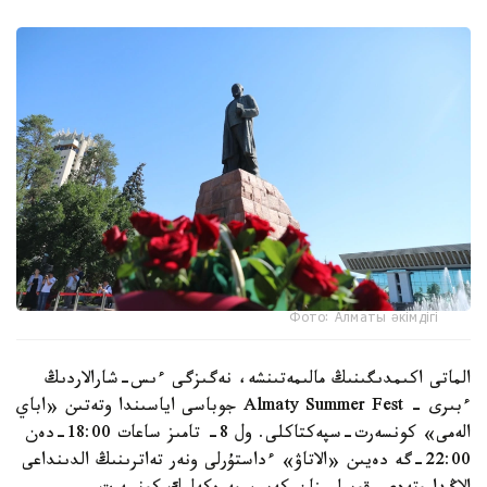
Фото: Алматы әкімдігі
الماتى اكىمدىگىنىڭ مالىمەتىنشە، نەگىزگى ءىس-شارالاردىڭ
ءبىرى - Almaty Summer Fest جوباسى اياسىندا وتەتىن «اباي
الەمى» كونسەرت-سپەكتاكلى. ول 8- تامىز ساعات 18:00-دەن
22:00-گە دەيىن «الاتاۋ» ءداستۇرلى ونەر تەاترىنىڭ الدىنداعى