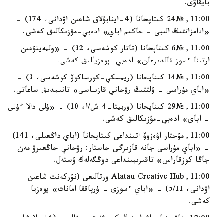
بايقاۋى.
11:00, №24 كىتاپحانا (4-اينابۇلاق شاعىن اۋدانى، 174) -
«ادامزاتتىڭ الىبى - حاكىم اباي» ادەبي-مۋزىكالىق كەشى.
11:00, №6 كىتاپحانا (تاتار كوشەسى، 32) - «ولمەيتۇعىن
ارتىنا ءسوز قالدىرعان» ادەبي-پوەزيالىق كەشى.
11:00, №14 كىتاپحانا (ريمسكي-كورساكوۆ كوشەسى، 3) -
«اباي مۇراسى - ۇلتتىڭ رۋحاني قازىناسى» تانىمدىق ساعاتى.
11:00, №29 كىتاپحانا (وربيتا-4 ش/ا، 10) - «ۇلى دالا ءۇنى
- اباي» ادەبي-مۋزىكالىق كەشى.
11:00, مۇحتار اۋەزوۆ اتىنداعى كىتاپحانا (اباي داڭعىلى، 141)
- «اباي مۇراسى جانە قازىرگى جاستار: رۋحاني جاڭعىرۋ مەن
جاڭا كوزقاراس» تاقىرىبىنداعى دوڭگەلەك ۇستەل.
11:00, Alatau Creative Hub ورتالىعى (نۇركەنت شاعىن
اۋدانى، 5/11) - «اباي ءسوزى - ۇرپاققا امانات» پوەزيا
كەشى.