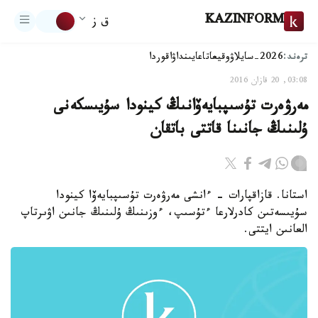
KAZINFORM
ق ز
ترەند:
2026-سايلاۋ
وقيعا
تاعايىنداۋ
اقوردا
03:08, 20 قازان 2016
مەرۋەرت تۇسىپبايەۆانىڭ كينودا سۇيىسكەنى
ۇلىنىڭ جانىنا قاتتى باتقان
استانا. قازاقپارات - ءانشى مەرۋەرت تۇسىپبايەۆا كينودا
سۇيىسەتىن كادرلارعا ءتۇسىپ، ءوزىنىڭ ۇلىنىڭ جانىن اۋىرتاپ
العانىن ايتتى.