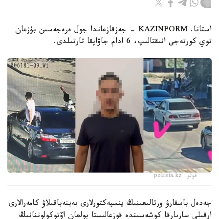
استانا. KAZINFORM - جەزقازعاندا جول ەرەجەسىن بۇزعان
توي كورتەجى انىقتالىپ، 6 ادام جاۋاپقا تارتىلدى.
فوتو: polisia.kz
جەدەل باسقارۋ ورتالىعىنىڭ ينسپەكتورلارى بەينەباقىلاۋ كامەرالارى
ارقىلى سارىارقا كوشەسىندە قوزعالىستا بولعان اۆتوكولوننانىڭ