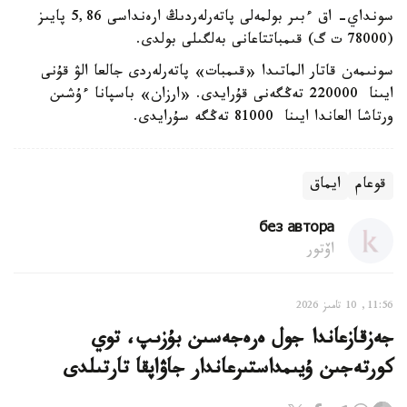
سونداي- اق ءبىر بولمەلى پاتەرلەردىڭ ارەنداسى 5,86 پايىز
(78000 ت گ) قىمباتتاعانى بەلگىلى بولدى.
سونىمەن قاتار الماتىدا «قىمبات» پاتەرلەردى جالعا الۋ قۇنى
ايىنا 220000 تەڭگەنى قۇرايدى. «ارزان» باسپانا ءۇشىن
ورتاشا العاندا ايىنا 81000 تەڭگە سۇرايدى.
قوعام
ايماق
без автора
اۆتور
11:56, 10 تامىز 2026
جەزقازعاندا جول ەرەجەسىن بۇزىپ، توي
كورتەجىن ۇيىمداستىرعاندار جاۋاپقا تارتىلدى