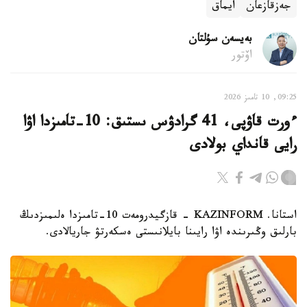
جەزقازعان
ايماق
بەيسەن سۇلتان
اۆتور
09:25, 10 تامىز 2026
ءورت قاۋپى، 41 گرادۋس ىستىق: 10-تامىزدا اۋا
رايى قانداي بولادى
استانا. KAZINFORM - قازگيدرومەت 10-تامىزدا ەلىمىزدىڭ
بارلىق وڭىرىندە اۋا رايىنا بايلانىستى ەسكەرتۋ جاريالادى.