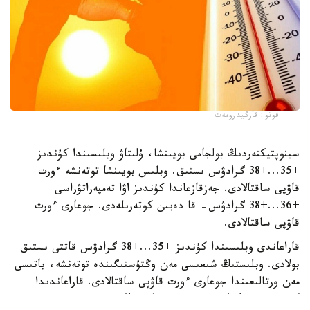
فوتو: قازگيدرومەت
سينوپتيكتەردىڭ بولجامى بويىنشا، ۇلىتاۋ وبلىسىندا كۇندىز
+35...+38 گرادۋس ىستىق. وبلىس بويىنشا توتەنشە ءورت
قاۋپى ساقتالادى. جەزقازعاندا كۇندىز اۋا تەمپەراتۋراسى
+36...+38 گرادۋس- قا دەيىن كوتەرىلەدى. جوعارى ءورت
قاۋپى ساقتالادى.
قاراعاندى وبلىسىندا كۇندىز +35...+38 گرادۋس قاتتى ىستىق
بولادى. وبلىستىڭ شىعىسى مەن وڭتۇستىگىندە توتەنشە، باتىسى
مەن ورتالىعىندا جوعارى ءورت قاۋپى ساقتالادى. قاراعاندىدا
كۇندىز +35 گرادۋس ىستىق. وبلىستىڭ شىعىسى مەن