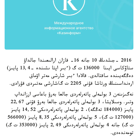
2016 -جىلدىڭ 10 جانە 16- قازان ارالىعىندا جالداۋ
ستاۆكاسى ايىنا 136000 ت گ (ءبىر اپتا ىشىندە -13,4 پايىز)
دەڭگەيىندە ساقتالدى. قالادا ءبىر شارشى مەتر اۋماق
ارەنداسىنىڭ ورتاشا قۇنى 2205 ت گ/شارشى مەتىردى قۇرادى.
نەگىزىنەن 3 بولمەلى پاتەرلەردى جالعا بەرۋ باعاسى ارزانداپ
وتىر. وسىلايشا، 3 بولمەلى پاتەرلەردى جالعا بەرۋ قۇنى 22,67
پايىز (184000 تەڭگە)، 2 بولمەلى پاتەرلەردىكى 14,52 پايىز
(127000 ت گ)، 5 بولمەلى پاتەرلەردىكى 8,35 پايىز (566000
ت گ) جانە 4 بولمەلى پاتەرلەردىكى 2,49 پايىز (353000 ت گ)
تومەندەدى.