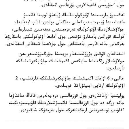
جول ءجۇرىسى قاعيدالارىن بۇزعانىن انىقتادى.
تەكسەرۋ بارىسىندا اۆتوكولوننانىڭ ۇيلەنۋ تويىنا قاتىسۋ
ماقساتىندا ۇيىمداستىرىلعانى بەلگىلى بولدى. اتاپ ايتقاندا،
جولاۋشىلاردىڭ اۆتوكولىك تەرەزەسىنەن دەنەسىن شىعارعانى،
كولىك قۇرالىن باسقارۋ قۇقىعى جوق ادامعا اۆتوكولىكتى باسقارۋعا
بەرگەنى جانە قارسى باعىتتاعى جول جولاعىنا شىققانى انىقتالدى.
انىقتالعان قۇقىق بۇزۋشىلىقتار بويىنشا جۇرگىزۋشىلەر مەن
جولاۋشىلار زاڭناماعا سايكەس اكىمشىلىك جاۋاپكەرشىلىككە
تارتىلدى.
جالپى، 6 ازامات اكىمشىلىك جاۋاپكەرشىلىككە تارتىلىپ، 2
اۆتوكولىك ارنايى ايىپتۇراققا قويىلدى.
پوليتسيا ازاماتتاردى جول قوزعالىسى ەرەجەلەرىن قاتاڭ ساقتاۋعا
جانە وزگە دە جول قوزعالىسىنا قاتىسۋشىلاردىڭ قاۋىپسىزدىگىنە
ءقاۋىپ توندىرەتىن ارەكەتتەرگە جول بەرمەۋگە شاقىردى.