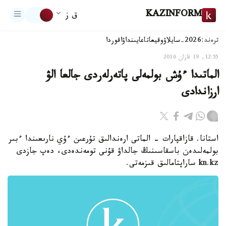
KAZINFORM
ق ز
ترەند:
2026-سايلاۋ
وقيعا
تاعايىنداۋ
اقوردا
12:55, 19 قازان 2016
الماتىدا ءۇش بولمەلى پاتەرلەردى جالعا الۋ
ارزاندادى
استانا. قازاقپارات - الماتى ارەندالىق تۇرعىن ءۇي نارىعىندا ءبىر
بولمەلىدەن باسقاسىنىڭ جالداۋ قۇنى تومەندەدى، دەپ جازدى
kn.kz ساراپتامالىق قىزمەتى.