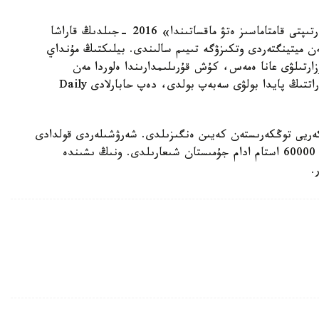
انكارادا «حالىقتىڭ قاۋىپسىزدىگى مەن قوعامدىق ءتارتىپتى قامتاماسىز ەتۋ ماقساتىندا» 2016 -جىلدىڭ قاراشا
ن ميتينگتەردى وتكىزۋگە تىيىم سالىندى. بيلىكتىڭ مۇنداي
ارتىلۋى عانا ەمەس، كۇش قۇرىلىمدارىندا ەلوردا مەن
پروۆينتسيالاردا تەراكت دايىندالىپ جاتىر دەگەن اقپاراتتىڭ پايدا بولۋى سەبەپ بولدى، دەپ حابارلادى Daily
ىلدەدە بولعان اسكەريى توڭكەرىستەن كەيىن ەنگىزىلدى. شەرۋشىلەردى قولدادى
دەپ ايىپتالعان 30000 استام ادام تۇرمەگە قامالدى. 60000 استام ادام جۇمىستان شىعارىلدى. ونىڭ ىشىندە
.