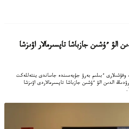
ن الۋ ءۇشىن جازباشا تاپسىرمالار اۋىزشا
جوعارى سىنىپ وقۋشىلارى ءبىلىم بەرۋ جۇيەسىندە جاساندى ينتەللەكت
ۋدىڭ الدىن الۋ ءۇشىن جازباشا تاپسىرمالاردى اۋىزشا