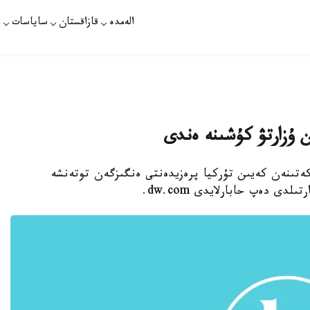
الەمدە
قازاقستان
ساياسات
ت
ن ۇزارتۋ كۇشىنە ەندى
ەكەتىنەن كەيىن تۇركيا پرەزيدەنتى ەنگىزگەن توتەنشە
دى دەپ حابارلايدى dw.com.