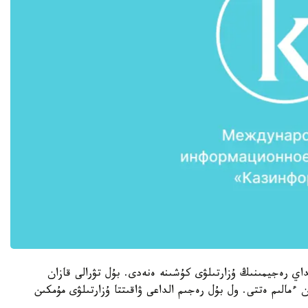
عداي رەجيمىنىڭ ۇزارتىلۋى كۇشىنە ەنەدى. بۇل تۋرالى قازان
ءمالىم ەتتى. ول بۇل رەجىم الداعى ۋاقىتتا ۇزارتىلۋى مۇمكىن