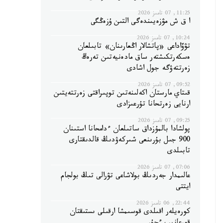
11:25, 07 تامىز 2026
ا ق ش مۋزەيىندەگى التىن ۇزەڭگى
10:24, 07 تامىز 2026
تۋۆاداعى «پاتشالار اڭعارىنان» تابىلعان
ەسكەرتكىشتەر ساق مادەنيەتىن تەرەڭ
زەرتتەۋگە جول اشادى
09:52, 07 تامىز 2026
قىتاي مارستان اكەلىنەتىن توپىراقتى زەرتتەيتىن
ارنايى زەرتحانا تۇرعىزادى
09:25, 07 تامىز 2026
پولشادا بالمۇزداق ساتىلعان ءدامحانا استىنان
900 جىل بۇرىنعى شىركەۋدىڭ قالدىقتارى
تابىلدى
07:06, 07 تامىز 2026
عالىمدار جەردىڭ بولاشاعى تۋرالى تىڭ بولجام
ايتتى
22:44, 06 تامىز 2026
كورەيلەر اقىلدى قوسىمشا ارقىلى ىستىقتان