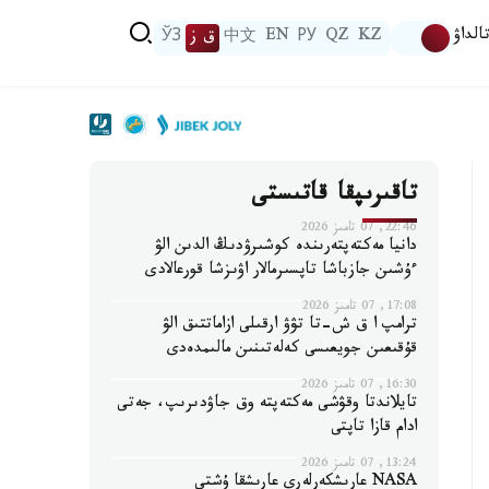
الداۋ
KZ
QZ
РУ
EN
中文
ق ز
ЎЗ
تاقىرىپقا قاتىستى
22:46, 07 تامىز 2026
دانيا مەكتەپتەرىندە كوشىرۋدىڭ الدىن الۋ
ءۇشىن جازباشا تاپسىرمالار اۋىزشا قورعالادى
17:08, 07 تامىز 2026
ترامپ ا ق ش-تا تۋۋ ارقىلى ازاماتتىق الۋ
قۇقىعىن جويعىسى كەلەتىنىن مالىمدەدى
16:30, 07 تامىز 2026
تايلاندتا وقۋشى مەكتەپتە وق جاۋدىرىپ، جەتى
ادام قازا تاپتى
13:24, 07 تامىز 2026
NASA عارىشكەرلەرى عارىشقا ۇشتى