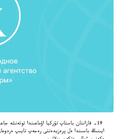
19- قازاننان باستاپ تۇركيا اۋماعىندا توتەنشە جا
ايىنىڭ باسىندا ەل پرەزيدەنتى رەجەپ تايىپ ەردوعان 