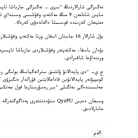
نەگىزگى شارالاردىڭ ءبىرى - نەگىزگى جازباشا تاپسى
سايىن شامامەن 9 مىڭ مەكتەپ وقۋشىسى وس
ەمتيحان كەزىندە قوسىمشا دالەلدەۋى كەرەك.
بۇل شارالار 16 جاستان اسقان ورتا مەكتەپ وقۋشىلارىنا قاتىستى بولادى.
بۇدان باسقا، مەكتەپتەر وقۋشىلاردى جازباشا تاپسىرم
ورىنداۋعا شاقىرادى.
ج ي- ءدى پايدالانۋ ۇلتتىق ستراتەگيانىڭ بولىگى رەت
كومپيۋتەر پايدالانۋىن قاداعالايتىن قۇرالدار ەنگىزۋى
جەلىسىندەگى بەلگىلى ءبىر رەسۋرستارعا قول جەتكى
حابارلادىق.
الەم