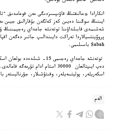
ەكەنىن ءمالىم ەتكەن بولاتىن.
ايىنىڭ سوڭىنا دەيىن كەز كەلگەن بۇقارالىق جيىن مە
شەشىمدى قابىلداۋىنا توتەنشە جاعداي رەجيمىنىڭ ۇز
Sabah باسىلىمى.
توتەنشە جاعداي رەجىمى 15- ش
اسكەريلەر، پوليتسەيلەر، وقىتۋشىلار، جۋرناليستەر بار
الەم