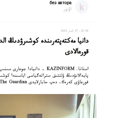
без автора
اۆتور
22:46, 07 تامىز 2026
دانيا مەكتەپتەرىندە كوشىرۋدىڭ الدى
قورعالادى
استانا. KAZINFORM - دانيادا 
پايدالانۋدىڭ ۇلتتىق ستراتەگياسى اياسىندا كوشىر
قورعاۋى كەرەك، دەپ حابارلايدى The Guardian.