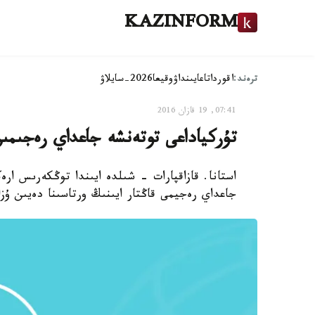
KAZINFORM
ترەند:
اقوردا
تاعايىنداۋ
وقيعا
2026-سايلاۋ
07:41, 19 قازان 2016
تۇركياداعى توتەنشە جاعداي رەجىمى
استانا. قازاقپارات - شىلدە ايىندا توڭكەرىس ار
جاعداي رەجيمى قاڭتار ايىنىڭ ورتاسىنا دەيىن ۇزارتىل