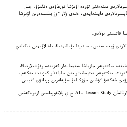
رمالاردى مىندەتتى تۇردە اۋىزشا قورعاۋدى ەنگىزۋ. جىل
ىنداي تاپسىرمالاردى دايىندايدى، ەندى ولار ءوز بىلىمدەرىن اۋىزشا
الاردى ۇيدە ەمەس، سىنىپتا مۇعالىمنىڭ باقىلاۋىمەن تىكەلەي
ىندە مەكتەپتەر جازباشا ەمتيحاندار كەزىندە وقۋشىلاردىڭ
 كەرەك. مەكتەپتەر ەمتيحاندار مەن ساباقتار كەزىندە مەكتەپ
زۋدى شەكتەۋ ءۇشىن سۇزگىلەۋ جۇيەلەرىن ورناتۋى ءتيىس.
وسىعان دەيىن QyzPU ستۋدەنتتەرى پەداگوگتەرگە ارنالعان AI- Lesson Study ج ي پلاتفورماسىن ازىرلەگەنىن