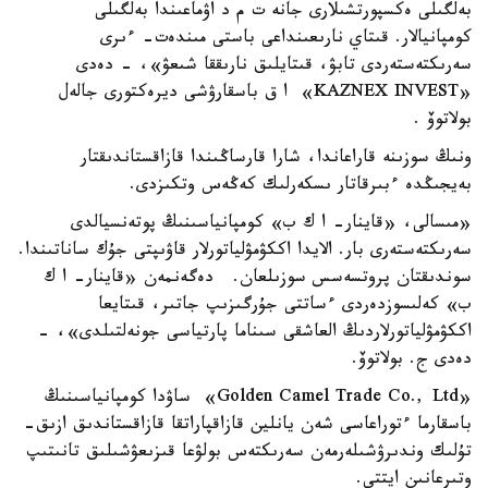
بەلگىلى ەكسپورتشىلارى جانە ت م د اۋماعىندا بەلگىلى
كومپانيالار. قىتاي نارىعىنداعى باستى مىندەت- ءىرى
سەرىكتەستەردى تابۋ، قىتايلىق نارىققا شىعۋ»، - دەدى
«KAZNEX INVEST» ا ق باسقارۋشى ديرەكتورى جالەل
بولاتوۆ .
ونىڭ سوزىنە قاراعاندا، شارا قارساڭىندا قازاقستاندىقتار
بەيجىڭدە ءبىرقاتار ىسكەرلىك كەڭەس وتكىزدى.
«مىسالى، «قاينار- ا ك ب» كومپانياسىنىڭ پوتەنسيالدى
سەرىكتەستەرى بار. الايدا اككۋمۋلياتورلار قاۋىپتى جۇك ساناتىندا.
سوندىقتان پروتسەسس سوزىلعان. دەگەنمەن «قاينار- ا ك
ب» كەلىسوزدەردى ءساتتى جۇرگىزىپ جاتىر، قىتايعا
اككۋمۋلياتورلاردىڭ العاشقى سىناما پارتياسى جونەلتىلدى»، -
دەدى ج. بولاتوۆ.
«Golden Camel Trade Co., Ltd» ساۋدا كومپانياسىنىڭ
باسقارما ءتوراعاسى شەن يانلين قازاقپاراتقا قازاقستاندىق ازىق-
تۇلىك وندىرۋشىلەرمەن سەرىكتەس بولۋعا قىزىعۋشىلىق تانىتىپ
وتىرعانىن ايتتى.