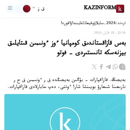
KAZINFORM
ق ز
ترەند:
2026-سايلاۋ
وقيعا
تاعايىنداۋ
اقوردا
22:16, 18 قازان 2016
بەس قازاقستاندىق كومپانيا ءوز ءونىمىن قىتايلىق
بيزنەسكە تانىستىردى - فوتو
بەيجىڭ. قازاقپارات - بۇگىن بەيجىڭدە ق ر ءونىمىن ق ح ر
نارىعىنا شىعارۋ بويىنشا شارا ءوتتى، دەپ حابارلادى قازاقپارات.