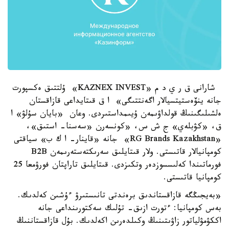
شارانى ق ر ي د م «KAZNEX INVEST» ۇلتتىق ەكسپورت
جانە ينۆەستيتسيالار اگەنتتىگى» ا ق قىتايداعى قازاقستان
ەلشىلىگىنىڭ قولداۋىمەن ۇيىمداستىردى. وعان «بايان سۇلۋ» ا
ق، «كۋبلەي» ج ش س، «كونسەرن «سەسنا- استىق»،
«RG Brands Kazakhstan» جانە «قاينار- ا ك ب» سياقتى
كومپانيالار قاتىستى. ولار قىتايلىق سەرىكتەستەرىمەن B2B
فورماتىندا كەلىسسوزدەر وتكىزدى. قىتايلىق تاراپتان فورۋمعا 25
كومپانيا قاتىستى.
«بەيجىڭگە قازاقستاندىق برەندتى تانىستىرۋ ءۇشىن كەلدىك.
بەس كومپانيا: ءتورت ازىق- تۇلىك سەكتورىنداعى جانە
اككۋمۋلياتور زاۋىتىنىڭ وكىلدەرىن اكەلدىك. بۇل قازاقستاننىڭ