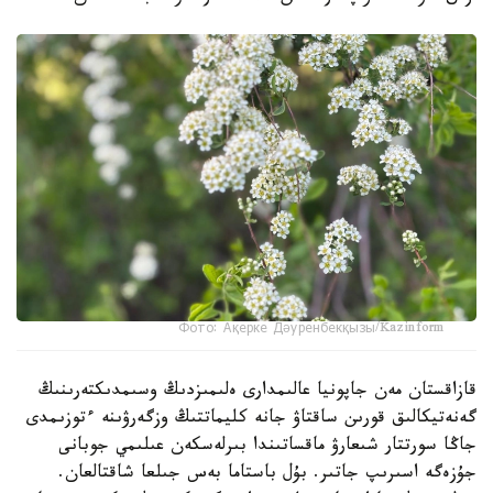
Фото: Ақерке Дәуренбекқызы/Kazinform
قازاقستان مەن جاپونيا عالىمدارى ەلىمىزدىڭ وسىمدىكتەرىنىڭ
گەنەتيكالىق قورىن ساقتاۋ جانە كليماتتىڭ وزگەرۋىنە ءتوزىمدى
جاڭا سورتتار شىعارۋ ماقساتىندا بىرلەسكەن عىلىمي جوبانى
جۇزەگە اسىرىپ جاتىر. بۇل باستاما بەس جىلعا شاقتالعان.