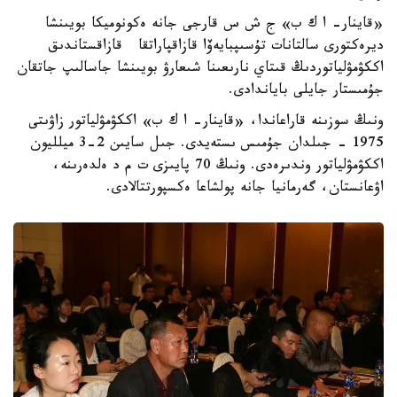
«قاينار- ا ك ب» ج ش س قارجى جانە ەكونوميكا بويىنشا
ديرەكتورى سالتانات تۇسىپبايەۆا قازاقپاراتقا قازاقستاندىق
اككۋمۋلياتوردىڭ قىتاي نارىعىنا شىعارۋ بويىنشا جاسالىپ جاتقان
جۇمىستار جايلى باياندادى.
ونىڭ سوزىنە قاراعاندا، «قاينار- ا ك ب» اككۋمۋلياتور زاۋىتى
1975 - جىلدان جۇمىس ىستەيدى. جىل سايىن 2-3 ميلليون
اككۋمۋلياتور وندىرەدى. ونىڭ 70 پايىزى ت م د ەلدەرىنە،
اۋعانستان، گەرمانيا جانە پولشاعا ەكسپورتتالادى.