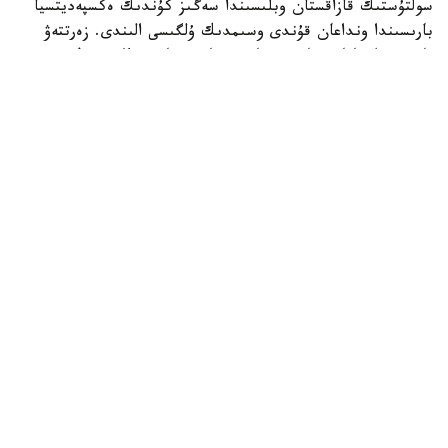
سولتۇستىك قازاقستان وبلىسىندا سەگىز كۇندىك ەكسپەديتسيا
بارىسىندا ونداعان قۇندى وسىمدىك ۇلگىسى الىندى. زەرتتەۋ
بارىسىندا جابايى قاۋىن، قاربىز جانە ءسابىزدىڭ سيرەك
كەزدەسەتىن تۇرلەرى دە تىركەلگەن.
جوبا بىلتىر قازاق ەگىنشىلىك جانە وسىمدىك شارۋاشىلىعى
عىلىمي-زەرتتەۋ ينستيتۋتى مەن جاپونيانىڭ ۇلتتىق اگرارلىق
زەرتتەۋلەر ۇيىمى (NARO) اراسىندا قابىلدانعان كەلىسىم
اياسىندا قولعا الىندى.
قازاقستان وسىمدىكتەر دۇنيەسىنە باي ەلدەردىڭ ءبىرى
سانالادى. رەسپۋبليكا اۋماعىندا 6 مىڭنان استام وسىمدىك ءتۇرى
وسەدى. ونىڭ 500 گە جۋىعى - ەندەميك، ياعني الەمنىڭ
ەشبىر جەرىندە كەزدەسپەيتىن تۇرلەر. ال شامامەن 400
وسىمدىك ءقازىر مەملەكەت قورعاۋىنا الىنعان.
بىلتىر زەرتتەۋ جۇمىستارى ەلىمىزدىڭ وڭتۇستىك وڭىرلەرىندەگى
باۋ-باقشا داقىلدارىنا باعىتتالسا، بيىل ەكسپەديتسيا سولتۇستىك
قازاقستاننىڭ جابايى وسىمدىكتەرىنە ارنالدى.