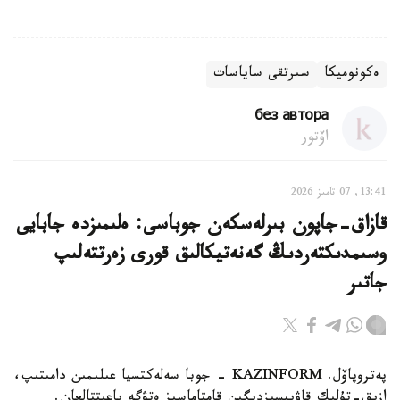
ەكونوميكا
سىرتقى ساياسات
без автора
اۆتور
13:41, 07 تامىز 2026
قازاق-جاپون بىرلەسكەن جوباسى: ەلىمىزدە جابايى
وسىمدىكتەردىڭ گەنەتيكالىق قورى زەرتتەلىپ
جاتىر
پەتروپاۆل. KAZINFORM - جوبا سەلەكتسيا عىلىمىن دامىتىپ،
ازىق-تۇلىك قاۋىپسىزدىگىن قامتاماسىز ەتۋگە باعىتتالعان.