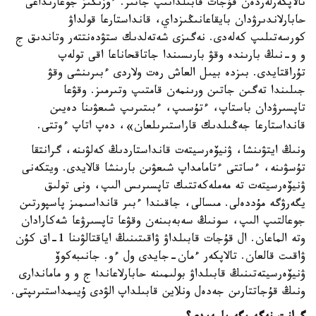
تالاپكەرلەردەن قۇجات قابىلدانىپ جاتىر. ءوزىڭىز جوعارىداعى
حابارلاندىرۋدان بايقاعانىڭىزداي، قانداستارعا قولداۋ
كورسەتىلىپ كەلەدى. نەگىزى شەتەلدىك ستۋدەنتتەر وتاندىق ج
و و-نىڭ بارىندە وقۋ بارىسىندا جاتاقحاناعا اقى تولەپ
تۇراقتايدى. بىزدە بيىل العاش رەت ولاردى ءبىرىنشى وقۋ
جىلىندا تەگىن جاتىن ورىنمەن قامتىپ وتىرمىز. وقۋعا
تاپسىرۋدان باستاپ، ءتۇسىپ، ءبىتىرىپ شىعۋىنا دەيىن
قانداستارعا جەڭىلدىك قاراستىرىلعان»، دەپ اتاپ ءوتتى.
ونىڭ ايتۋىنشا، ۋنيۆەرسيتەت قانداستاردىڭ كەلۋىنە، گرانتقا
تۇسۋىنە، ءساتتى ءتامامداپ شىعۋىن بارىنشا قالايدى. ويتكەنى
ۋنيۆەرسيتەت تە مەملەكەتتىك تاپسىرىس الىپ، ونى تولىق
يگەرۋگە مۇددەلى. مىسالى، جاقىندا ءبىر قانداسىمىز پاسپورتىن
جوعالتىپ الىپ، سونىڭ سەبەبىنەن وقۋعا تاپسىرۋعا شەكارادان
وتە الماعان. ال قۇجات قابىلداۋ ۋاقىتىنىڭ اياقتالۋىنا 1-اق كۇن
ۋاقىت قالعان. تالاپكەر ءمان-جايدى ول ءو. جانىبەكوۆ
ۋنيۆەرسيتەتىنىڭ قابىلداۋ بولىمىنە حابارلاعاندا ج و و ماماندارى
ونىڭ قۇجاتتارىن جەدەل ونلاين قابىلداپ الۋدى ۇيىمداستىرىپتى.