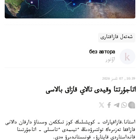
شەتەل قازاقتارى
без автора
اۆتور
10:39, 07 تامىز 2026
اتاجۇرتتا وقيدى تالاي قازاق بالاسى
استانا.قازاقپارات - كوپشىلىك كوز تىككەن وسىناۋ دارقان دالانى
قازاققا تەزىرەك تولتىرۋدىڭ ءتيىمدى ءتاسىلى - اتاجۇرتىنا
قانداستاردى قايتارۋ، قونىستاندىرۋ ەدى.