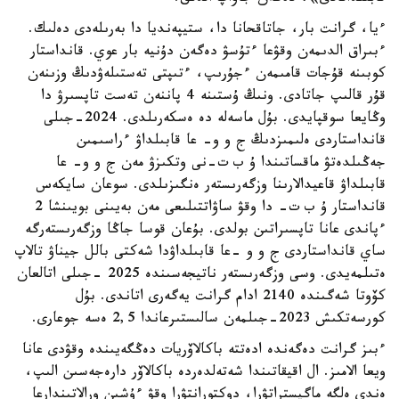
ءيا، گرانت بار، جاتاقحانا دا، ستيپەنديا دا بەرىلەدى دەلىك.
ءبىراق الدىمەن وقۋعا ءتۇسۋ دەگەن دۇنيە بار عوي. قانداستار
كوبىنە قۇجات قامىمەن ءجۇرىپ، ءتىپتى تەستىلەۋدىڭ وزىنەن
قۇر قالىپ جاتادى. ونىڭ ۇستىنە 4 پاننەن تەست تاپسىرۋ دا
وڭايعا سوقپايدى. بۇل ماسەلە دە ەسكەرىلدى. 2024-جىلى
قانداستاردى ەلىمىزدىڭ ج و و- عا قابىلداۋ ءراسىمىن
جەڭىلدەتۋ ماقساتىندا ۇ ب ت-نى وتكىزۋ مەن ج و و- عا
قابىلداۋ قاعيدالارىنا وزگەرىستەر ەنگىزىلدى. سوعان سايكەس
قانداستار ۇ ب ت- دا وقۋ ساۋاتتىلىعى مەن بەيىنى بويىنشا 2
ءپاندى عانا تاپسىراتىن بولدى. بۇعان قوسا جاڭا وزگەرىستەرگە
ساي قانداستاردى ج و و -عا قابىلداۋدا شەكتى بالل جيناۋ تالاپ
ەتىلمەيدى. وسى وزگەرىستەر ناتيجەسىندە 2025 -جىلى اتالعان
كۆوتا شەگىندە 2140 ادام گرانت يەگەرى اتاندى. بۇل
كورسەتكىش 2023-جىلمەن سالىستىرعاندا 2,5 ەسە جوعارى.
ءبىز گرانت دەگەندە ادەتتە باكالاۆريات دەڭگەيىندە وقۋدى عانا
ويعا الامىز. ال اقيقاتىندا شەتەلدەردە باكالاۆر دارەجەسىن الىپ،
ەندى ەلگە ماگيستراتۋرا، دوكتورانتۋرا وقۋ ءۇشىن ورالاتىندارعا