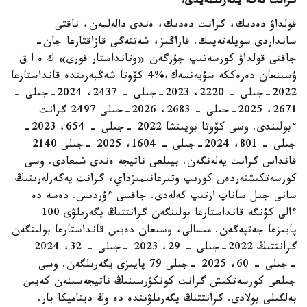
گرانت نەگە يگەرىلمەيدى؟
قولداۋ دەدىك، گرانت دەدىك، ەندى دالەلمەن، ناقتى
سانداردى سويلەتەيىك. قاراڭىز، شەتتەگى قازاقتارعا جان-
جاقتى قولداۋ كورسەتىپ جۇرگەن «وتانداستار قورى» ك ە ا ق
ۇسىنعان دەرەككە سۇيەنسەك،%4 كۆوتا شەڭبەرىندە قانداستارعا
2022-جىلى – 2220، 2023-جىلى – 2437، 2024-جىلى –
2671، 2025-جىلى – 2683، 2026-جىلى 2497 گرانت
ءبولىندى. وسى كۆوتا بويىنشا 2022 -جىلى – 654، 2023-
جىلى – 801، 2024-جىلى – 1604، 2025 -جىلى 2140
قانداس گرانت يەلەنگەن. بيىلعى ناتيجە ەندى شىعادى. وسى
كورسەتكىشتەردەن كورىپ وتىرعانىمىزداي، گرانت يەگەرلەرىنىڭ
سانى جىل ساناپ ارتىپ كەلەدى. جاقسى ءۇردىس. دەسە دە
ءالى كۇنگە قانداستارعا بولىنگەن گرانتتىڭ يگەرىلۋى 100
پايىزعا جەتپەگەن. مىسالى، وسىعان دەيىن قانداستارعا بولىنگەن
گرانتتىڭ 2022-جىلى – 29، 2023 -جىلى – 32، 2024
-جىلى – 60، 2025 -جىلى 79 پايىزى يگەرىلگەن. وسى
جىلعى كورسەتكىش گرانت كونكۋرسىنىڭ ناتيجەسىنەن كەيىن
بەلگىلى بولادى. گرانتتىڭ يگەرىلۋىندە دە وڭ ديناميكا بار.