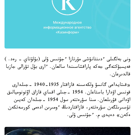
ونى بەلگىلى ءدىنتانۋشى مۇرتازا ءجۇنىس ۇلى (بۇلۇتاي - رەد. )
فەيسبۋكتەگى جەكە پاراقشاسىندا سالعان. ءارى بۇل تۋرالى جازبا
قالدىرعان.
«قىتايداعى گانسۋ ولكەسىنە قازاقتار 1935-1940 -جىلدارى
قونىس اۋدارا باستاعان. 1954 -جىلى اقساي قازاق اۆتونوميالىق
اۋدانى قۇرىلعان. مىنا سۋرەتتەر سول 1954 -جىلدان كەيىن
تۇسىرىلگەن سۋرەتتەر، قازاقتاردىڭ ءومىرىن ادەمى كورسەتكەن
ەكەن» دەيدى م. ءجۇنىس ۇلى.