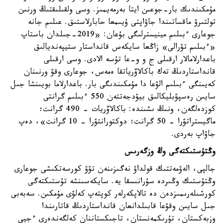
مۇمكىندىك بار-جوعىن ايتا بەرمەيمىز. وسى ولقىلىقتىڭ ورنىن
تولتىرۋ ماقساتىندا جاۋاپتى ۇيىمعا حابارلاستىق. عىلىم جانە
جوعارى ءبىلىم مينيسترلىگى بۇعان: «2019-جىلدان باستاپ
«ءبىلىم تۋرالى» زاڭعا سايكەس قانداستار ستيپەنديالىق
باعدارلامالار ارقىلى ج و و-عا تۇسە الادى. وسى ارقىلى
قانداستاردىڭ تەك باكالاۆرياتقا ەمەس، جوعارى وقۋ ورنىنان
كەيىنگى ءبىلىم الۋعا دا مۇمكىندىگى بار. باعدارلاما بويىنشا جىل
سايىن رەسپۋبليكالىق بيۋدجەتتەن 550 ءبىلىم گرانتى
كوزدەلگەن، ونىڭ ىشىندە: باكالاۆريات - 490 گرانت؛
ماگيستراتۋرا - 50 گرانت؛ دوكتورانتۋرا - 10 گرانت»، دەپ
جاۋاپ بەردى.
وڭتۇستىكتەگى وڭ وزگەرىس
جالپى، الەۋمەتتىك قولداۋ نەگىزىنەن تۋۋ كورسەتكىشى جوعارى
وڭتۇستىك وڭىردە سۇرانىسقا يە. سايكەسىنشە تۇستىكتەگى
كورشىلەرىمىزدەن دە تالاپكەرلەر كوپتەپ كەلۋى مۇمكىن. سەبەبى
جىل سايىن وقۋعا قابىلدانعان قانداستاردىڭ قاتارىندا
وزبەكستان، تۇرىكمەنستان، تاجىكستاننان كەلگەندەرى ءجيى