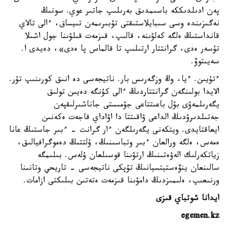
پەن ادىلدىككە باسىمدىق بەرىلىپ جاتىر عوي. سونىڭ
نەگىزىندە وسى سىبايلاستىقتى تۇبىرىمەن تىيساق، ءالى تالاي
قانداستىڭ ەلگە كەلۋىنە، قالىپ، قىزمەت قىلۋىنا جول اشىلا
تۇسەر ەدى، گرانتتار ارتىلىپ تا قالماس پا ەدى»، دەيدى ا.
سەيىتوۆ.
ءتۇيىن. ءيا، وڭ وزگەرىس بار. ناتيجەسى دە انىق كورىنىپ تۇر.
الايدا بولىنگەن گرانتتاردىڭ ءالى كۇنگە دەيىن تولىق
يگەرىلمەۋى بۇل باعىتتاعى جۇمىستى جاناشىرلىقپەن
جەتىلدىرۋدىڭ الداعى ۋاقىتتا دا اۋاداي قاجەت ەكەنىن
ايعاقتايدى. ويتكەنى يگەرىلگەن ءار گرانت - ءبىر جاستىڭ عانا
ەمەس، ەلگە ورالعان ءبىر وتباسىنىڭ، ۇلتتىڭ دەموگرافيالىق،
زياتكەرلىك الەۋەتىنىڭ ارتۋىنا قوسىلعان ۇلەس. بىلىمگە
سالىنعان ينۆەستيتسيانىڭ تۇپكى ناتيجەسى - تاريحي وتانىنا
ورنىعىپ، ەلىمىزدىڭ دامۋىنا قىزمەت ەتەتىن بىلىكتى ازامات.
ايدانا شوتباي قىزى
egemen.kz