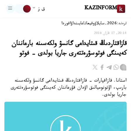
KAZINFORM
ق ز
ترەند:
2026-سايلاۋ
وقيعا
تاعايىنداۋ
اقوردا
20:14, 17 قازان 2016
قازاقتاردىڭ قىتايداعى گانسۋ ولكەسىنە بارعاننان
كەيىنگى فوتوسۋرەتتەرى جاريا بولدى - فوتو
استانا. قازاقپارات - قازاقتاردىڭ قىتايداعى گانسۋ ولكەسىنە
بارىپ، اۆتونوميالىق اۋدان قۇرعاننان كەيىنگى فوتوسۋرەتتەرى
جاريا بولدى.