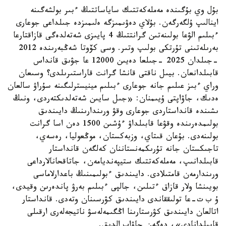
بۇل وي بۇگىندە مەملەكەتتىك ساياساتتىڭ ءبىر بولشەگىنە
اينالىپ ۇلگەرگەن. بۇلاي دەۋىمىزگە ەلىمىزدە جىلداعى جوعارى
ءبىلىم الۋعا بولىنەتىن گرانتتىڭ 4 پايىزى شەتەلدەگى قازاقتارعا
بەرىلەتىنى تۇرتكى بولىپ وتىر. وسى كۆوتا شەڭبەرىندە 2012
-جىلدان 2025 -جىلعا دەيىن 12000 عا جۋىق قانداس
قابىلدانعان. بيىل ناقتى قانشا گرانت قاراستىرىلدى؟ وسىعان
وراي ءبىز عىلىم جانە جوعارى ءبىلىم مينيسترلىگىنە سۇراۋ سالعان
ەدىك، جاۋاپتى ۇيىمنان: «جىل سايىن شەتەلدىكتەردى، ونىڭ
ىشىندە قانداستاردى جوعارى وقۋ ورىندارىنىڭ دايىندىق
بولىمدەرىندە وقۋعا قابىلداۋ ءۇشىن 1500 دەن اسا گرانت
بولىنەدى. بۇعان قىتاي، وزبەكستان، موڭعوليا، رەسەي،
تاجىكستان جانە تۇرىكمەنستاننان كەلگەن قانداستار
قابىلدانىپ، مەملەكەتتىك ستيپەنديامەن، جاتاقحانالارداعى
ورىندارمەن قامتىلادى. دايىندىق ءبولىمىنىڭ باعدارلاماسى
بويىنشا ولار قازاق ءتىلىن، جالپى ءبىلىم بەرۋ پاندەرىن وقيدى،
ۇ ب ت-عا تولىققاندى دايىندىق كۋرسىنان وتەدى. قانداستار
اتالعان دايىندىق كۋرستارىنا اڭگىمەلەسۋ ناتيجەلەرى ارقىلى
قابىلدانادى»، دەگەن جاۋاپ الدىق.