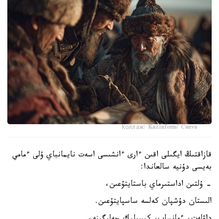
Коллаж: Kazinform/ Canva
قازاقتىڭ ايگىلى اقىن ءارى ءانشىسى اسەت نايمانباي ۇلى ءمامي
بەيسى دۇنيە سالعاندا:
- ۇلتىن اداستىرماي باستايتۇعىن،
الىستان دۇشپان كەلسە ساسپايتۇعىن.