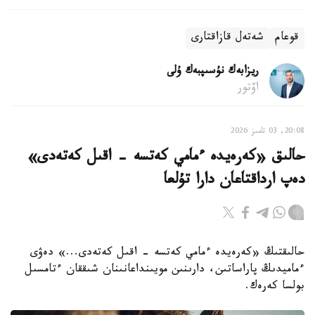
قوعام
شەتەل قازاقتارى
ريزابەك نۇسىپبەك ۇلى
اۆتور
20:08, 03 تامىز 2026
حالىق «كەرەيدە ءمامي كەتسە - اقىل كەتەدى»
دەپ ارداقتاعان دارا تۇلعا
حالىقتىڭ «كەرەيدە ءمامي كەتسە - اقىل كەتەدى...» دەۋى
ءماميدىڭ پاراساتىن، دارىنىن مويىنداعانىنان شىققان ءتامسىل
بولسا كەرەك.