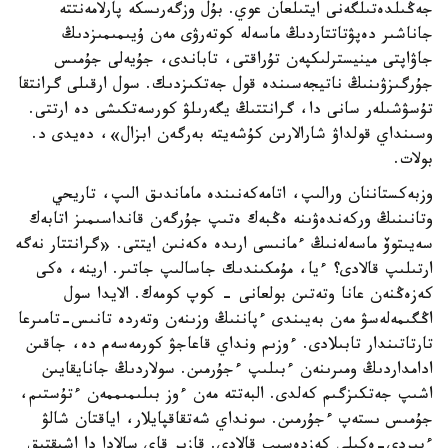
جەڭىلدەتىلگەنى ايتىلعان عوي. بۇل وزگەرىسكە پارلامەنتتە
جاناشىر دەپۋتاتتاردىڭ ماسەلە كوتەرۋى مەن ۇيىمىمىزدىڭ
جاۋاپتى مينيسترلىكپەن تۇراقتى، تاباندى، جۇيەلى جۇمىس
جۇرگىزۋىنىڭ ناتيجەسىندە قول جەتكىزدىك. سول ارقىلى گرانتقا
تۇسۋشىلەر سانى دا، گرانتتىڭ يگەرىلۋ كورسەتكىشى دە ارتتى.
وسىنداي قولداۋ شارالارىن كۇشەيتە بەرگەن ابزال»، دەيدى د.
بولات.
وزبەكستاننان ورالىپ، اتامەكەنىندە ماماندىق الىپ، تاريحي
وتانىنىڭ وركەندەۋىنە ەڭبەك ەتىپ جۇرگەن قانداسىمىز اتابەك
سەيىتوۆ ماسەلەنىڭ ءمانىسى ارىدە ەكەنىن ايتتى. «گرانتتار نەگە
ارتىلىپ قالادى؟ ءيا، مۇمكىندىك جاسالىپ جاتىر. ارينە، ەكى
كەزەڭنەن عانا وتەتىن بولعانى - كوپ كومەك. الايدا سول
اڭگىمەلەسۋ مەن بەيىندى ءپاننىڭ وزىنەن وتەردە تانىس-تامىرعا
تارتاتىندار تابىلادى. ءوزىم ونداي قاعاجۋ كورمەسەم دە، جاقىن
ادامداردىڭ ومىرىنەن ءبىلىپ ءجۇرمىن. سولاردىڭ جانايقايىن
اشىپ جەتكىزگىم كەلدى. البەتتە مەن ءوز بىلىمىممەن ءتۇستىم،
جۇمىس ىستەپ ءجۇرمىن. سونداي شەتقاقپايلار، اياقتان شالۋ
ءبىردى-ەكىلى كەزدەسىپ قالادى. قازىر قاي سالادا دا اشىقتىق