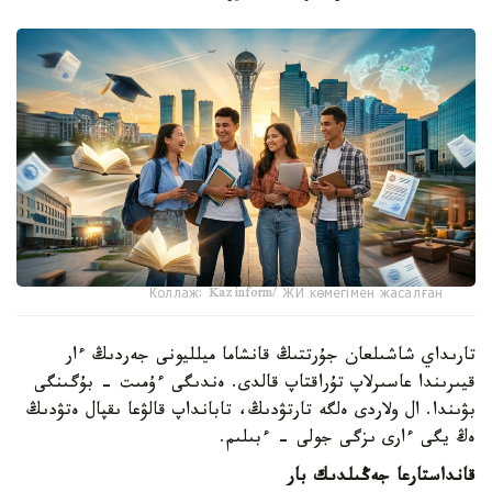
Коллаж: Kazinform/ ЖИ көмегімен жасалған
تارىداي شاشىلعان جۇرتتىڭ قانشاما ميلليونى جەردىڭ ءار
قيىرىندا عاسىرلاپ تۇراقتاپ قالدى. ەندىگى ءۇمىت - بۇگىنگى
بۋىندا. ال ولاردى ەلگە تارتۋدىڭ، تابانداپ قالۋعا ىقپال ەتۋدىڭ
ەڭ يگى ءارى ىزگى جولى - ءبىلىم.
قانداستارعا جەڭىلدىك بار