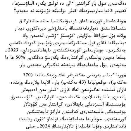
دەگەنمەن سول بار گرانتتى ءالى دە تولىق يگەرە الماۋىمىزعا،
كەيبىر قانداستارىمىزدىڭ اقىلى بولىمگە تۇسۋىنە نە سەبەپ؟
«وتانداستار قورى» كەاق كوممۋنيكاتسيا جانە حالىقارالىق
ىنتىماقتاستىق دەپارتامەنتىنىڭ باسقارۋشى ديرەكتورى ديدار
بولات بۇل سۇراققا جاۋاپتى ءتۇسىنۋ ءۇشىن الدىمەن وڭ
ديناميكاعا قالاي قول جەتكىزگەنىمىزدى ۇعۋىمىز كەرەك ەكەنىن
جەتكىزدى. جوعارىداعى كورسەتكىشتەن بايقاعانىمىزداي، 2023-
جىلعا دەيىن بولىنگەن گرانتتاردىڭ يگەرىلۋ دەڭگەيى %50 عا دا
جەتپەدى. بۇل جاعدايدىڭ بىرنەشە نەگىزگى سەبەبى بار.
«ورتا ءبىلىم بەرەتىن مەكتەپتەر تەك وزبەكستاندا (370
مەكتەپ)، موڭعوليادا (43 مەكتەپ) بار، الايدا ولاردىڭ وزىندە
قازاق تىلىندە نەگىزىنەن تەك قازاق ءتىلى مەن ادەبيەتى
پاندەرى عانا وقىتىلادى. ەكىنشىدەن، اقپاراتتىق-ءتۇسىندىرۋ
جۇمىسىنىڭ السىزدىگى بايقالادى، گرانتتار مەن كۆوتالار
جونىندەگى مالىمەتتەردى كەڭىنەن تاراتۋ قاجەتتىگىن
كورسەتەدى. جوعارىدا مەملەكەتتىك قولداۋ ءتۇرى رەتىندە
قانداستاردى وقۋعا قابىلداۋ تالاپتارىنىڭ 2024-جىلى