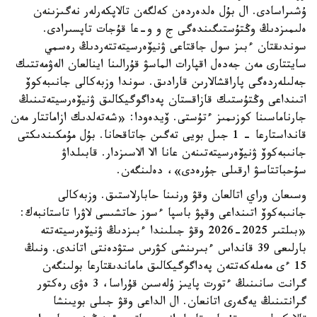
ۇشىراسادى. ال بۇل ەلدەردەن كەلگەن تالاپكەرلەر نەگىزىنەن
ەلىمىزدىڭ وڭتۇستىگىندەگى ج و و-عا قۇجات تاپسىرادى.
سوندىقتان ءبىز سول جاقتاعى ۋنيۆەرسيتەتتەردىڭ رەسمي
سايتتارى مەن جەدەل اقپارات الماسۋ قۇرالىنا اينالعان الەۋمەتتىك
جەلىلەردەگى پاراقشالارىن قارادىق. سوندا وزبەكالى جانىبەكوۆ
اتىنداعى وڭتۇستىك قازاقستان پەداگوگيكالىق ۋنيۆەرسيتەتىنىڭ
جارناماسىنا كوزىمىز ءتۇستى. ۆيدەودا: «شەتەلدىك ازاماتتار مەن
قانداستارعا - 1 جىل بويى تەگىن جاتاقحانا. بۇل مۇمكىندىكتى
جانىبەكوۆ ۋنيۆەرسيتەتىنەن عانا الا الاسىزدار. قابىلداۋ
سۇحباتتاسۋ ارقىلى جۇرەدى»، دەلىنگەن.
وسىعان وراي اتالعان وقۋ ورنىنا حابارلاستىق. وزبەكالى
جانىبەكوۆ اتىنداعى وقپۋ باسپا ءسوز حاتشىسى لاۋرا تاستانبەك:
«بىلتىر 2025-2026 وقۋ جىلىندا ءبىزدىڭ ۋنيۆەرسيتەتتە
بارلىعى 39 قانداس ءبىرىنشى كۋرس ستۋدەنتى اتاندى. ونىڭ
15 ءى مەملەكەتتەن پەداگوگيكالىق ماماندىقتارعا بولىنگەن
گرانت سانىنىڭ ءتورت پايىز ۇلەسىن قۇراسا، 3 ەۋى رەكتور
گرانتىنىڭ يەگەرى اتانعان. ال الداعى وقۋ جىلى بويىنشا