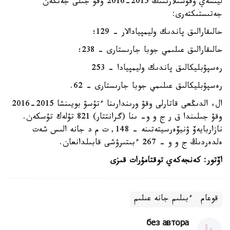
ليتسەي وقۋشىلارىنىڭ 2015-2016 وقۋ جىلى جەتكەن
جەتىستىكتەرى:
حالىقارالىق پاندىك وليمپيادالار - 129؛
حالىقارالىق عىلىمي جوبا جارىستارى - 238؛
رەسپۋبليكالىق پاندىك وليمپيادا - 253
رەسپۋبليكالىق عىلىمي جوبا جارىستارى - 62.
ال، الدىڭعى قاتارلى وقۋ ورىندارىنا ءتۇسۋ بويىنشا 2015-2016
وقۋ جىلىندا ق ر ج و و- ىنا (گرانتتار) 821 تۇلەك تۇسكەن.
نازاربايەۆ ۋنيۆەرسيتەتىنە - 148, ت م د جانە الىس شەت
ەلدەردىڭ ج و و - 267 ءبىتىرۋشى قابىلدانعان.
اۆتور: كەنجەكەي توقتامۇرات قىزى
قوعام
ءبىلىم جانە عىلىم
без автора