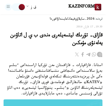
KAZINFORM
ق ز
ترەند:
2026-سايلاۋ
وقيعا
تاعايىنداۋ
اقوردا
19:30, 17 قازان 2016
قازاق- تۇرىك ليتسەيلەرى ەندى ب ي ل اتاۋىن
يەلەنۋى مۇمكىن
استانا. قازاقپارات - قازاقستان مەن تۇركيا اراسىنداعى ءبىلىم
بەرۋ سالاسىنداعى ەكىجاقتى ىنتىماقتاستىقتى دامىتۋ ماقساتىندا
ەكى ەل پرەزيدەنتتەرىنىڭ تىكەلەي قولداۋىمەن قۇرىلعان
«KATEV» حالىقارالىق قوعامدىق قورى قازاق- تۇرىك
ليتسەيلەرىنىڭ اتاۋىن «ءبىلىم- يننوۆاتسيا ليتسەيى» دەپ اتاۋ
تۋرالى ۇسىنىس جاسادى، دەپ حابارلايدى قازاقپارات.