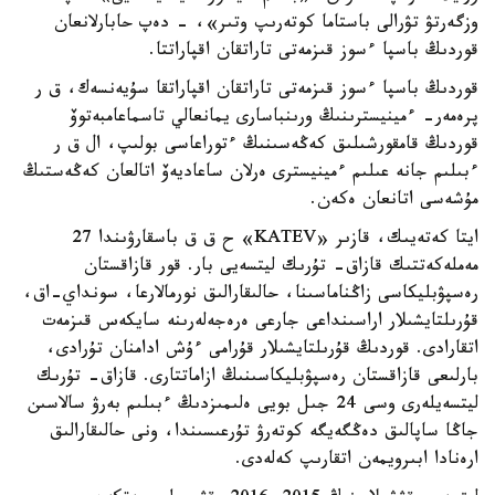
وزگەرتۋ تۋرالى باستاما كوتەرىپ وتىر»، - دەپ حابارلانعان
قوردىڭ باسپا ءسوز قىزمەتى تاراتقان اقپاراتتا.
قوردىڭ باسپا ءسوز قىزمەتى تاراتقان اقپاراتقا سۇيەنسەك، ق ر
پرەمەر- ءمينيسترىنىڭ ورىنباسارى يمانعالي تاسماعامبەتوۆ
قوردىڭ قامقورشىلىق كەڭەسىنىڭ ءتوراعاسى بولىپ، ال ق ر
ءبىلىم جانە عىلىم ءمينيسترى ەرلان ساعاديەۆ اتالعان كەڭەستىڭ
مۇشەسى اتانعان ەكەن.
ايتا كەتەيىك، قازىر «KATEV» ح ق ق باسقارۋىندا 27
مەملەكەتتىك قازاق- تۇرىك ليتسەيى بار. قور قازاقستان
رەسپۋبليكاسى زاڭناماسىنا، حالىقارالىق نورمالارعا، سونداي-اق،
قۇرىلتايشىلار اراسىنداعى جارعى ەرەجەلەرىنە سايكەس قىزمەت
اتقارادى. قوردىڭ قۇرىلتايشىلار قۇرامى ءۇش ادامنان تۇرادى،
بارلىعى قازاقستان رەسپۋبليكاسىنىڭ ازاماتتارى. قازاق- تۇرىك
ليتسەيلەرى وسى 24 جىل بويى ەلىمىزدىڭ ءبىلىم بەرۋ سالاسىن
جاڭا ساپالىق دەڭگەيگە كوتەرۋ تۇرعىسىندا، ونى حالىقارالىق
ارەنادا ابىرويمەن اتقارىپ كەلەدى.