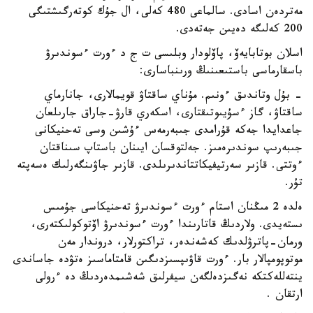
مەتردەن اسادى. سالماعى 480 كەلى، ال جۇك كوتەرگىشتىگى
200 كەلىگە دەيىن جەتەدى.
اسلان بوتابايەۆ، پاۆلودار وبلىسى ت ج د ءورت ءسوندىرۋ
باسقارماسى باستىعىنىڭ ورىنباسارى:
- بۇل وتاندىق ءونىم. مۇناي ساقتاۋ قويمالارى، جانارماي
ساقتاۋ، گاز ءسۇيىوتىقتارى، اسكەري قارۋ-جاراق جارىلعان
جاعدايدا جەكە قۇرامدى جىبەرمەس ءۇشىن وسى تەحنيكانى
جىبەرىپ سوندىرەمىز. جەلتوقسان ايىنان باستاپ سىناقتان
ءوتتى. قازىر سەرتيفيكاتتاندىرىلدى. قازىر جاۋىنگەرلىك ەسەپتە
تۇر.
ەلدە 2 مىڭنان استام ءورت ءسوندىرۋ تەحنيكاسى جۇمىس
ىستەيدى. ولاردىڭ قاتارىندا ءورت ءسوندىرۋ اۆتوكولىكتەرى،
ورمان-پاترۋلدىك كەشەندەر، تراكتورلار، دروندار مەن
موتوپومپالار بار. ءورت قاۋىپسىزدىگىن قامتاماسىز ەتۋدە جاساندى
ينتەللەكتكە نەگىزدەلگەن سيفرلىق شەشىمدەردىڭ دە ءرولى
ارتقان .