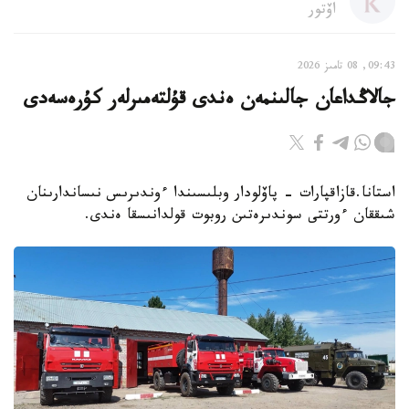
اۆتور
09:43, 08 تامىز 2026
جالاڭداعان جالىنمەن ەندى قۇلتەمىرلەر كۇرەسەدى
استانا.قازاقپارات - پاۆلودار وبلىسىندا ءوندىرىس نىساندارىنان
شىققان ءورتتى سوندىرەتىن روبوت قولدانىسقا ەندى.