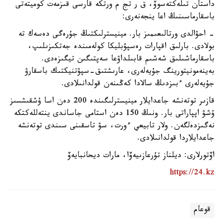
داستان تىلەكتەسوۆ، ق ر تج م ورتكە قارسى قىزمەت كوميتەتى
باسقارماسىنىڭ اعا ينجەنەرى:
- احۋالدى ورتالىعىمىز بار. مينيسترلىكتىڭ جۇرەگى دەسەك تە
بولادى. بارلىق اقپارات رەسپۋبليكا كولەمىندە جەتكىزىلىپ،
باسقارماشىلىق شەشىم قابىلداۋعا سەپتىگىن تيگىزەدى.
بەينەمونيتورينگ جۇيەلەرى، عارىشتىق-سپۋتنيكتىك باسقارۋ
جۇيەلەرى ءبىزدىڭ سالادا كەڭىنەن قولدانىلادى.
قازىر توتەنشە جاعدايلار مينيسترلىگىندە 200 دەن اسا ۇشقىشسىز
ۇشۋ اپپاراتى بار. ونىڭ 150 دەن استامى جاساندى ينتەللەكتكە
نەگىزدەلگەن. ولار تابيعي ءورت، سۋ تاسقىنى سىندى توتەنشە
جاعدايلاردا قولدانىلادى.
اۆتورلارى: ديلناز تۇرعازىيەۆا، مارات ديحانبايەۆ
https://24.kz
قوعام