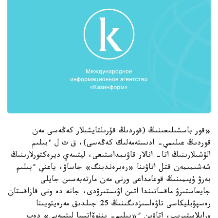
«قور باسشىلىعىنىڭ (قوردىڭ قۇرىلتايشىلار كەڭەسى مەن
قوردىڭ عىلىمي- ادىستەمەلىك كەڭەسى)، ق ت ل ءبىلىم
الۋشىلارىنىڭ اتا- انالار قاۋىمداستىعى، ليتسەي ديرەكتورلارىنىڭ
شەشىمىمەن قتل اتاۋىنا «رەبرەندينگ» جاساۋ، ياعني ءبىلىم
بەرۋ ۇيىمىنىڭ قوعامداعى ورنى مەن مارتەبەسىن جايلى
جايعاستىرۋ ماقساتىندا اتىن اۋىستىرۋدى، جانە دە ونى قازاقستان
رەسپۋبليكاسى تاۋەلسىزدىگىنىڭ 25 جىلدىق مەرەيتويىنا
ورايلاستىرىپ، اتاۋىن ء«بىلىم- يننوۆاتسيا ليتسەيى» دەپ