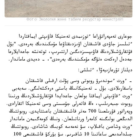
Фото: Экология және табиғи ресурстар министрлігі
جوعارى تەمپەراتۋراعا ءتوزىمدى تەحنيكا قاۋىپتى ايماقتاردا
ءتىلسىز جاۋدى قاشىقتان اۋىزدىقتاۋعا مۇمكىندىك بەرەدى. "بۇل
قۇتقارۋشىلاردىڭ قاۋىپسىزدىگىن ارتتىرىپ، توتەنشە جاعدايلارعا
جەدەل ارەكەت ەتۋگە مۇمكىندىك بەرەدى"، - دەيدى ماماندار.
ديلناز تۇرعازىيەۆا، ءتىلشى:
- ءورت ءسوندىرۋ روبوتى وسى پۋلت ارقىلى قاشىقتان
باسقارىلادى. بۇل - تەحنيكانىڭ باستى ەرەكشەلىگى. سەبەبى
ءورت ءقاۋىپتى ايماقتا بولعان جاعدايدا قۇتقارۋشىلاردىڭ ورنىنا
روبوت جىبەرىلىپ، ەڭ قاتەرلى جۇمىستى وسى تەحنيكا اتقارادى.
وپەراتور قۇرىلعىنا 700 مەتر قاشىقتىقتان باعىتتايدى. روبوتتىڭ
الدىڭعى بولىگىنە كامەرا ورناتىلعان. ونىڭ كومەگىمەن ماماندار
ءورت وشاعىن باقىلاپ، سۋ نەمەسە كوبىك شاشادى. روبوتتىڭ
جىلدامدىعى ساعاتىنا 10 شاقىرىم. سۋ بۇركۋ قاشىقتىعى 100