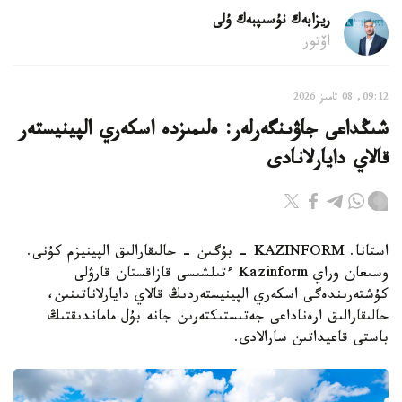
ريزابەك نۇسىپبەك ۇلى
اۆتور
09:12, 08 تامىز 2026
شىڭداعى جاۋىنگەرلەر: ەلىمىزدە اسكەري الپينيستەر
قالاي دايارلانادى
استانا. KAZINFORM - بۇگىن - حالىقارالىق الپينيزم كۇنى.
وسىعان وراي Kazinform ءتىلشىسى قازاقستان قارۋلى
كۇشتەرىندەگى اسكەري الپينيستەردىڭ قالاي دايارلاناتىنىن،
حالىقارالىق ارەناداعى جەتىستىكتەرىن جانە بۇل ماماندىقتىڭ
باستى قاعيداتىن سارالادى.