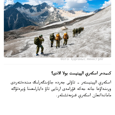
Фото: Қорғаныс министрліг
كىمدەر اسكەري الپينيست بولا الادى؟
اسكەري الپينيستەر - تاۋلى جەردە جاۋىنگەرلىك مىندەتتەردى
ورىنداۋعا جانە جەكە قۇرامدى ارنايى تاۋ دايارلىعىنا ۇيرەتۋگە
ماماندانعان اسكەري قىزمەتشىلەر.
- تاۋ دايارلىعى بويىنشا ارنايى بىلىكتىلىكتەن وتكەن اسكەري
قىزمەتشىلەر ەلىمىزدىڭ ءتۇرلى اسكەري بولىمدەرىندە قىزمەت