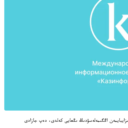
قىزايبايمەن اڭگىمەلەسۋدىڭ ىڭعايى كەلدى، دەپ جازادى