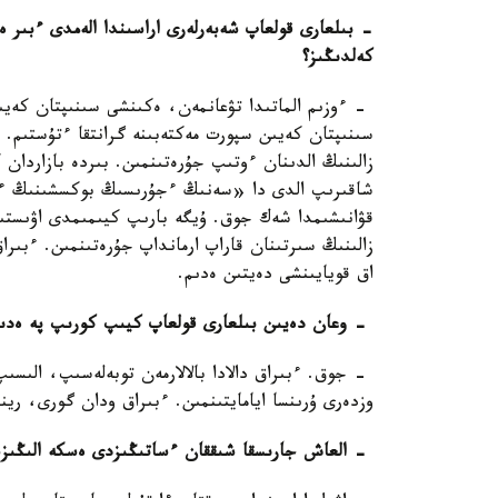
- بىلعارى قولعاپ شەبەرلەرى اراسىندا الەمدى ءبىر
كەلدىڭىز؟
- ءوزىم الماتىدا تۋعانمەن، ەكىنشى سىنىپتان كەيى
سىنىپتان كەيىن سپورت مەكتەبىنە گرانتقا ءتۇستىم. 
زالىنىڭ الدىنان ءوتىپ جۇرەتىنمىن. بىردە بازاردا
شاقىرىپ الدى دا «سەنىڭ ءجۇرىسىڭ بوكسشىنىڭ ءجۇ
قۋانىشىمدا شەك جوق. ۇيگە بارىپ كيىمىمدى اۋىستىر
زالىنىڭ سىرتىنان قاراپ ارمانداپ جۇرەتىنمىن. ءبىراق
اق قويايىنشى دەيتىن ەدىم.
- وعان دەيىن بىلعارى قولعاپ كيىپ كورىپ پە ەدى
- جوق. ءبىراق دالادا بالالارمەن توبەلەسىپ، الىس
وزدەرى ۇرىنسا ايامايتىنمىن. ءبىراق ودان گورى، رين
- العاش جارىسقا شىققان ءساتىڭىزدى ەسكە الىڭىز