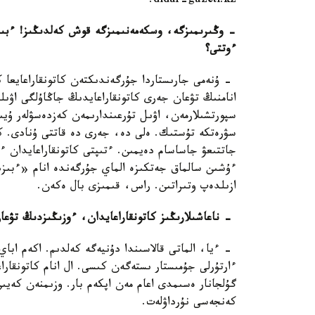
didar-gazeti.kz.
- وڭىرىمىزگە، وسكەمەنىمىزگە قوش كەلدىڭىز! ءبىراز 
ءوتتى؟
- ۇنەمى جارىستاردا جۇرگەندىكتەن كاتونقاراعايعا
انامنىڭ تۋعان جەرى كاتونقاراعايدىڭ جاڭاۇلگى اۋىلى
سپورتشىلارمەن، اۋىل تۇرعىندارىمەن كەزدەسۋلەر ۇي
سۋرەتكە تۇستىك. ەلى دە، جەرى دە قاتتى ۇنادى. ك
جاتتىعۋ جاساسام دەيمىن. ءتىپتى كاتونقاراعايدان ء
ءۇشىن سالماق جەتكىزە الماي جۇرگەندە انام «ءبى
ازىلدەپ وتىراتىن. راس، قىمىزى بال ەكەن.
- ناعاشىلارىڭىز كاتونقاراعايدان، ءوزىڭىزدىڭ تۋعان
- ءيا، الماتى قالاسىندا دۇنيەگە كەلدىم. اكەم اباي 
ءارتۇرلى جۇمىستار ىستەگەن كىسى. ال انام كاتونقاراع
گۇلجانار ەسىمدى اعام مەن اپكەم بار. وزىمنەن كەيى
كەنجەسى نۇرداۋلەت.