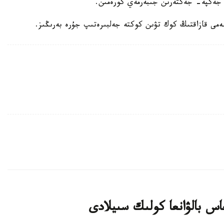
 جەكپە- جەكتەرىن جىبەرمەي كورەمىن.
مى قازاقتىڭ كوك تۋىن كوكتە جەلبىرەتىپ جۇرە بەرىڭىز.
اس بالۋانعا كولىك سىيلادى