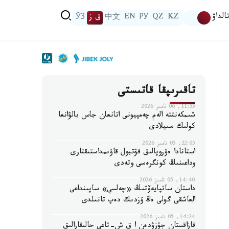
الداۋ
KZ
QZ
РУ
EN
中文
ق ز
ЎЗ
تاقىرىپقا قاتىستى
11:55, 06 تامىز 2026
شىمكەنتتە الەم چەمپيونى اتانعان جاس بالۋانعا
كولىك سىيلادى
22:05, 05 تامىز 2026
استانادا ەۋروپالىق فۋتبول قاۋىمداستىقتارى
وداعىنىڭ كونگرەسى وتەدى
14:40, 05 تامىز 2026
داستان ساتپايەۆتىڭ «چەلسي» ساپىنداعى
العاشقى گولى ەڭ ۇزدىك دەپ تانىلدى
14:24, 05 تامىز 2026
قازاقستان جۇزۋدەن ا ق ش-تاعى حالىقارالىق