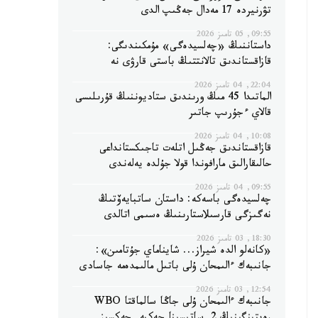
تۋرنيردە 17 مەدال جەڭىپ الدى
09:55, 05 تامىز 2026
داستاننىڭ «چەلسيدەگى» مۇمكىندىگى:
قازاقستاندىق تالانتتىڭ باستى قارۋى نە
22:04, 04 تامىز 2026
الماتىدا 45 مىڭ ورىندىق ستاديوننىڭ قۇرىلىسى
قالاي ءجۇرىپ جاتىر
10:08, 04 تامىز 2026
قازاقستاندىق جەڭىل اتلەت تاجىكستانداعى
حالىقارالىق مارافوندا قولا جۇلدە يەلەندى
09:55, 04 تامىز 2026
چەلسيدەگى باسەكە: داستان ساتبايەۆتىڭ
نەگىزگى قارسىلاستارىنىڭ ەسىمى اتالدى
18:30, 03 تامىز 2026
«كانەلو الدە شيراز... شايناماي جۇتامىن»:
جانىبەك ءالىمحان ۇلى باتىل مالىمدەمە جاسادى
12:54, 03 تامىز 2026
جانىبەك ءالىمحان ۇلى جاڭا سالماقتا WBO