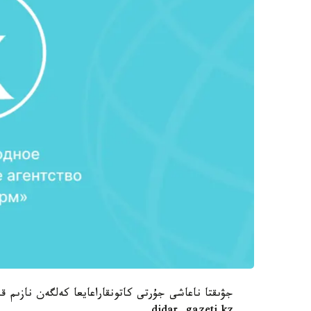
جۋىقتا ناعاشى جۇرتى كاتونقاراعايعا كەلگەن نازىم 