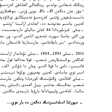
رينگكە شىعاتىن بولدىم. رينگتەگى العاشقى كەزدەسۋ
ءجۇر. مەن دەگەن اڭ- تاڭ. بويى ۇزىن، سوققىلارى مى
باسىمدىلىقپەن ۇتتىم. كەزدەسۋ تەحنيكالىق نوكاۋدپە
-جىلى قىزىلوردادا 46 كەلى سالماق 
ون التى جاستا سپورت شەبەرى اتاعىن الدىم، ون سەگ
ورىندادىم. ءبىر بايقاعانىم، جارىستارعا قاتىسقان س
2011 -جىلى 1993-1994 -جىلى تۋع
قاتىسىپ، تاعى دا قولا الدىم. وعان دا شۇكىر. اكە
-جىلى اقتالدى. وڭتۇستىك كورەيادا وتكەن جارىستى
شىعىپ جەڭىسكە جەتتىم. بيىل الەمدى ەكىنشى رەت تاع
سالسا، كەلەسى وليمپياداعا بارۋعا بارىمدى سالامىن.
- سپورتتا ادىلەتسىزدىك دەگەن دە بار عوي...