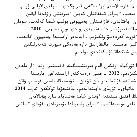
ىم. قارسىلاسىم ايزا دەگەن قىز وڭدى- سولدى لاپانى ۇرىپ
عىم. ءبىراق شىققاننان كەيىن ءبىرىنشى راۋندتا ايقىن
ن اياقتالدى. قازاقستان چەمپيونى بولىپ شىعا كەلدىم. سودان
كەيىن جاسىم جەتپەسە دە، ايەلدەر اراسىنا ءوتتىم. جاتتىقتىرۋشىم دا سەنىمدى بولدى عوي دەيمىن. 2010
دارەجەسىندە ءتورت كەزدەسۋ وتكىزىپ، ايەلدەر اراسىندا چەمپيون اتاندىم.
ىز جاسىمدا حالىقارالىق دارەجەدەگى سپورت شەبەرلىگىن
ايىن شىڭدالا تۇسكەندەي بولدىم.
اندار اراسىندا تۇركيادا وتكەن الەم بىرىنشىلىگىنە قاتىستىم. وندا ءار ەلدەن
كەلگەن بوكسشىلارمەن شىعىپ، قولا مەدالعا قول جەتكىزدىم. 2012 -جىلى ەرەسەكتەر اراسىنداعى جارىسقا
- شەشەم قۋانعاندارىنان تۋعان- تۋىستىڭ باسىن قوسىپ ۇلان-
اسىر توي جاسادى. كەيىن چەمپيون بولۋعا تىرىستىم. جاتپاي- تۇرماي دايىندالدىم. جاتتىعۋدا توككەن تەرىم 2014
ڭ اقتىق سىنىندا ءۇندى شامدجەتسابام ساردجۋبالامەن
ى مويىنداتتىم. ءبىراق وليمپيادا بۇيىرمادى. قۇداي ءساتىن