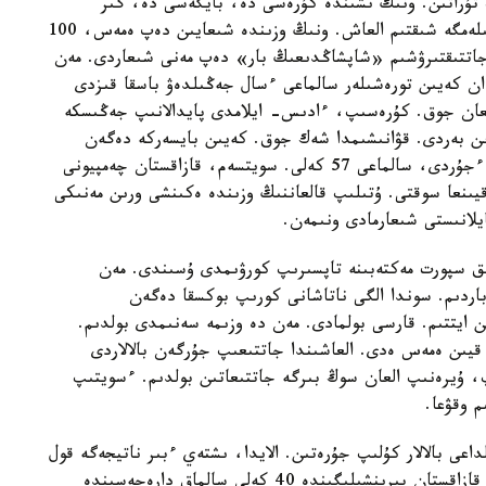
پ تۇراتىن. ونىڭ ىشىندە كۇرەسى دە، بايگەسى دە، گىر
كوتەرۋى دە بار. سوندا مەن دجيۋ- دجيسۋدان بوزكىلەمگە شىقتىم العاش. ونىڭ وزىندە شىعايىن دەپ ەمەس، 100
جاتتىقتىرۋشىم «شاپشاڭدىعىڭ بار» دەپ مەنى شىعاردى. مەن
ن كەيىن تورەشىلەر سالماعى ءسال جەڭىلدەۋ باسقا قىزدى
لعان جوق. كۇرەسىپ، ءادىس- ايلامدى پايدالانىپ جەڭىسكە
ىن بەردى. قۋانىشىمدا شەك جوق. كەيىن بايسەركە دەگەن
اۋىلدا بوكستان جارىس بولدى. ۇل سياقتى ءبىر قىز ءجۇردى، سالماعى 57 كەلى. سويتسەم، قازاقستان چەمپيونى
قيىنعا سوقتى. ۇتىلىپ قالعاننىڭ وزىندە ەكىنشى ورىن مەنىكى
يلانىستى شىعارمادى ونىمەن.
لىق سپورت مەكتەبىنە تاپسىرىپ كورۋىمدى ۇسىندى. مەن
باردىم. سوندا الگى ناتاشانى كورىپ بوكسقا دەگەن
ىن ايتتىم. قارسى بولمادى. مەن دە وزىمە سەنىمدى بولدىم.
قيىن ەمەس ەدى. العاشىندا جاتتىعىپ جۇرگەن بالالاردى
پ، ۇيرەنىپ العان سوڭ بىرگە جاتتىعاتىن بولدىم. ءسويتىپ
م وقۋعا.
اعى بالالار كۇلىپ جۇرەتىن. الايدا، ىشتەي ءبىر ناتيجەگە قول
جەتكىزەتىنىمدى سەزدىم. ءۇش ايدان كەيىن العاش قازاقستان بىرىنشىلىگىندە 40 كەلى سالماق دارەجەسىندە