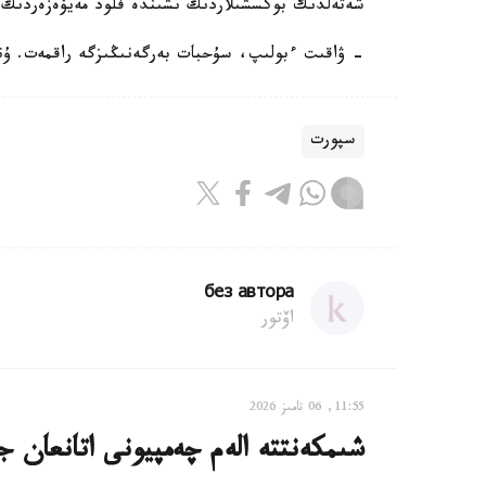
شەتەلدىك بوكسشىلاردىڭ ىشىندە فلود مەيۆەزەردىڭ
- ۋاقىت ءبولىپ، سۇحبات بەرگەنىڭىزگە راقمەت. ۇنە
سپورت
без автора
اۆتور
11:55, 06 تامىز 2026
شىمكەنتتە الەم چەمپيونى اتانعان ج