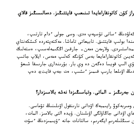
كۇن كاتونقاراعايدا تىنىعىپ قايتتىڭىز. دەمالىسىڭىز قالاي
 كەلۋدىڭ ءساتى تۇسپەپ ەدى. وسى جولى ءدام تارتىپ،
ندا بولىپ قايتتىق. تابيعاتى تاماشا. مەكتەپتەردە كىشكەنتاي
ىمداستىردى. ولارمەن ەمەن- جارقىن اڭگىمەلەسىپ، ەستەلىك
ەيىن كاتونقاراعايعا بەس كۇنگە كەلىپ ەمەس، ايلاپ جاتىپ
ۇي الىپ قويسا دەگەن دە وي بار. بۇرىندارى جارىسقا شىعۋ
زدىڭ اۋىلعا بارىپ قىمىز ءىشىپ، ەت جەپ قايت» دەپ
 جەرىڭىز - الماتى. وتباسىڭىزدا نەشە بالاسىزدار؟
ومىربەكوۆ رايىمبەك اۋدانى نارىنقول اۋىلىنىڭ تۋماسى.
اي اۋدانى جاڭاۇلگى اۋىلىنان. ۇيدە التى بالامىز. المات،
ن سىڭلىلەرىم ايگەرىم، سالتانات جانە ءۇيىمىزدىڭ ءسۇت