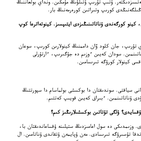
تسىزدىكتەر. ۇتىپ تۇرىپ ۇتىلۋىڭ مۇمكىن. ونداي بولعاننىڭ
لگەنىڭدى كورىپ وتىراتىن كورەرمەنىڭ بار.
كينو كورگەندى ۇناتاتىنىڭىزدى ايتىپسىز. كينوتەاترعا كوپ
ي تۇرىپ، جان كلود ۆان داممنىڭ كينولارىن كورىپ، سوعان
ىعاتىنمىن. سودان كەيىن ءوزىم دە جۇگىرىپ، ءارتۇرلى
قسى كينولار كورۋگە تىرىسامىن.
نى سياقتى. سوندىقتان دا بوكسشى بولماسام دا سپورتتىڭ
ۋدى ۇناتاتىنمىن. ءبىراق كەيىن قويىپ كەتتىم.
قسايدى؟ ۇلگى تۇتاتىن بوكسشىلارىڭىز كىم؟
 وزىمدىكى دە سول اعامىزدىڭ ستيلىنە ۇقساعاندىقتان با،
دقا تۇسىرۋگە تىرىسادى. مەن ۇپايمەن ۇتقاندى ۇناتامىن. ال