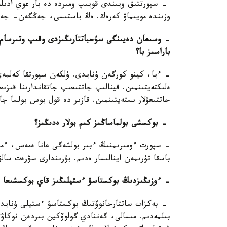
- سپورتتىق ويىندى قويىپ ومىردە دە بار عوي ادىلە
وزىندە مويىماۋ كەرەك. ەڭ باستىسى، جەڭگەن- جەڭى
- وسىعان دەيىنگى سۇحباتتارىڭىزدى وقىپ وتىرسام، 
باراسىز با؟
- ءيا، كينو كورگەن ۇنايدى. ۇلكەن سپورتقا كەلمە
ەلىكتەيتىنمىن. قينالىپ جاتتىعىپ جاتقاندارىنا قىز
جاتتىعۋلار ىستەيتىنمىن. قازىر دە قول بوس بولسا جا
- بوكسشى بولماساڭىز كىم بولار ەدىڭىز؟
- سپورت ءومىرىمنىڭ ءبىر بولشەگى عانا ەمەس، ءما
باسقا تۇرىمەن اينالىسار ەدىم. بۇرىندارى سۋرەت سال
- ءوزىڭىزدىڭ بوكستاسۋ ءستيلىڭىز قاي بوكسشىعا ۇ
- بەكزات ساتتارحانوۆتىڭ بوكستاسۋ ءستيلى ۇنايدى.
بىلمەدىم. مىسالى، گەننادي گولوۆكين بىردەن نوكاۋت