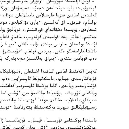
- اۋىل اراسىندا سپورتتان ءارتۇرلى جارىستار بولى
كەلىدەن اساتىن قىزعا قارسىلاس تابىلماعان سوڭ، 
بولسام، قىرىق- اق كەلىمىن. ءبارى دۋ كۇلدى. سودا
شىعاردى. بويىمدا ەشقانداي قورقىنىش، قوبالجۋ بو
جەتتىم. العاش رەت قولىمدى كوتەرىپ، ماقتاۋ قاعاز
ناتاشا تاراسەنكو ەكەن. بىردەن قولعاپ ءتۇيىستىرۋ 
دەپ قويامىن ىشتەي. ءبىراق بەلگىسىز سەبەپتەرگە با
كەيىن اكەمنىڭ اعاسى الماتىدا اشىلعان رەسپۋبليكا
قۇجاتتارىمدى جيناپ، باسكەتبولعا تاپسىرايىن دەپ 
قۇشتارلىعىم وياندى. اناما بوكسقا تاپسىرعىم كەلەتىن
ويتكەنى تۋرنيك، برۋسيادا جاتتىعۋ مەن ءۇشىن اسا 
سىرتتاي باقىلاپ، ەشكىم جوقتا ءوزىم عانا جاتتىعى
رەسپۋبليكالىق سپورت مەكتەبىنىڭ ينتەرناتىنا ءتۇستى
باسىندا بوكستاعى تۇرىسىما، قيمىل- قوزعالىسىما زالد