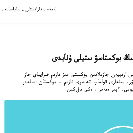
الەمدە
قازاقستان
ساياسات
ت
ۆتىڭ بوكستاسۋ ستيلى ۇنايدى
ىن ارىپپەن جازىلاتىن بوكسشى قىز نازىم قىزايباي جاز
جۇر. بىلعارى قولعاپ شەبەرى نازىم - بوكستان ايەلدەر
پيونى. ءبىر ەمەس، ەكى دۇركىن.