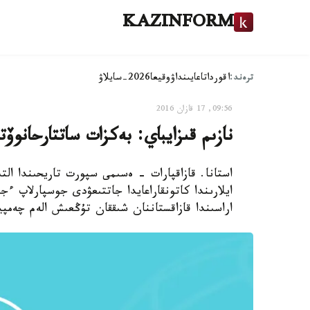
KAZINFORM
ترەند:
اقوردا
تاعايىنداۋ
وقيعا
2026-سايلاۋ
09:56, 17 قازان 2016
نازىم قىزايباي: بەكزات ساتتارحانو
استانا. قازاقپارات - ەسىمى سپورت تاريحىندا الت
ايلارىندا كاتونقاراعايدا جاتتىعۋدى جوسپارلاپ ء
اراسىندا قازاقستاننان شىققان تۇڭعىش الەم چەم