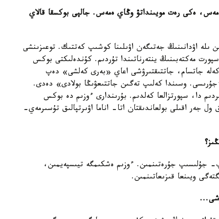
 ەمەس، ەكى رەت مويىنداتۋ وڭاي ەمەس. جالپى بوكسقا قالاي
ن ىلە اۋدانىنىڭ جەتىگەن اۋىلىنا كوشىپ كەتتىك. توعىزىنشى
سپورت مەكتەبىنىڭ ينتەرناتىندا تۇردىم. كۇندەلىكتى بوكس
ن كەلە جاتسام، جاتتىقتىرۋشى اعاي «بەرى كەلشى» دەپ
رىسى. وسىندا كەلىپ تەگىن جاتتىعۋىڭا بولادى» دەدى.
دىم دا، سپورتزالعا كەلدىم. بۇرىندارى ءوزىم دە بوكس
 ول جەر اقىلى بولعاندىقتان اتا- اناما اۋىرتپالىق تۇسىرمەي-
ڭىز؟
ىپ- جۇلىسىپ جۇرەتىنمىن. ءوزىم ەشكىمگە تيىسپەيمىن،
گتەگى ويىنعا قىزىعاتىنمىن.
شى...