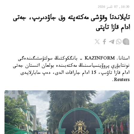
16:30, 07 تامىز 2026
تايلاندتا وقۋشى مەكتەپتە وق جاۋدىرىپ، جەتى
ادام قازا تاپتى
استانا. KAZINFORM - بانگكوكتىڭ سولتۇستىگىندەگى
نونتابۋري پروۆينسياسىنىڭ مەكتەبىندە بولعان اتىستان جەتى
ادام قازا تاۋىپ، 15 ادام جاراقات الدى، دەپ حابارلايدى
Reuters.