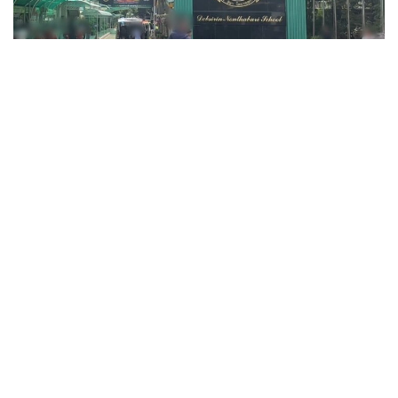
Фото: ข่าวสด
قازا بولعاندار اراسىندا ءۇش ءمۇعالىم، ءۇش وقۋشى جانە وزىنە
قول جۇمساعان شابۋىلداۋشى بولدى. جاراقات العان ەكى ادامنىڭ
جاعدايى اۋىر.
پوليتسيانىڭ مالىمەتىنشە، شابۋىلداۋشى 14 جاستاعى وقۋشى
بولعان. ول كەم دەگەندە 26 رەت وق اتقان، ال تۇتقىندالعاننان
كەيىن ودان تاعى 34 وق تابىلعان. الدىن الا مالىمەت بويىنشا،
تاپانشا ونىڭ اتاسىنا تيەسىلى بولعان.
پوليتسيا سونىمەن قاتار شابۋىلداۋشى مەكتەپ اۋماعىندا وق
اتپاس بۇرىن اتا-اجەسىن ۇيىندە اتىپ ولتىرگەن دەپ شامالاپ
وتىر.