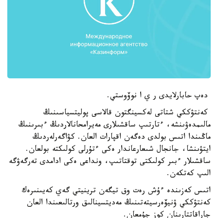
دەپ حابارلايدى ر ي ا نوۆوستي.
كەنتۋككي شتاتى لەكسينگتون قالاسى پوليتسياسىنىڭ
مالىمدەۋىنشە، ءتارتىپ ساقشىلارى مەيرامحانالاردىڭ ءبىرىنىڭ
ماڭىندا اتىس بولدى دەگەن اقپارات العان. كۋاگەرلەردىڭ
ايتۋىنشا، جانجال شىعارعاندار ەكى ءتۇرلى كولىكتە بولعان.
ساقشىلار ءبىر كولىكتى توقتاتىپ، ونداعى ەكى ادامدى تەرگەۋگە
الىپ كەتكەن.
اتىس كەزىندە ءۇش رەت وق تيگەن ترينيتي گەي كەيىنىرەك
كەنتۋككي ۋنيۆەرسيتەتىنىڭ مەديتسينالىق ورتالىعىندا العان
جاراقاتتارىنان كوز جۇمعان.