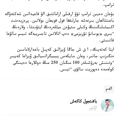
ترامپ.
بۇعان دەيىن ترامپ تۋۋ ارقىلى ازاماتتىق الۋ قاعيداتىن شەكتەۋگە
باعىتتالعان بىرنەشە جارلىققا قول قويعان بولاتىن. پرەزيدەنت
اكىمشىلىگىنىڭ وكىلى ستيۆەن ميللەردىڭ ايتۋىنشا، ولاردىڭ
ءبىرى «بوسانۋ تۋريزمى» دەپ اتالاتىن تاجىريبەگە تىيىم سالۋعا
قاتىستى.
ايتا كەتەيىك، ا ق ش جاڭا ۆيزالىق كەپىل باعدارلاماسىن
ەنگىزىپ جاتىر، وعان سايكەس يمميگراتسيالىق ۆيزاعا كەيبىر
ءوتىنىش بەرۋشىلەر 100 مىڭنان 250 مىڭ دوللارعا دەيىنگى
كولەمدە دەپوزيت سالۋى ءتيىس.
الەم
باقىتجول كاكەش
اۆتور