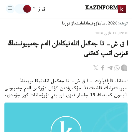
KAZINFORM
ق ز
ترەند:
2026-سايلاۋ
وقيعا
تاعايىنداۋ
اقوردا
09:38, 17 قازان 2016
ا ق ش- تا جەڭىل اتلەتيكادان الەم چەمپيونىنىڭ
قىزىن اتىپ كەتتى
استانا. قازاقپارات - ا ق ش- تا جەڭىل اتلەتيكا بويىنشا
سپرينتەرلىك قاشىقتىققا جۇگىرۋدەن ءۇش دۇركىن الەم چەمپيونى
تايسون گەيدىڭ 15 جاسار قىزى ترينيتي اۋرۋحانادا كوز جۇمدى،