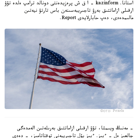
استانا. kazinform - ا ق ش پرەزيدەنتى دونالد ترامپ ەلدە تۋۋ
ارقىلى ازاماتتىق بەرۋ تاجىريبەسىنەن باس تارتۋ نيەتىن
مالىمدەدى، دەپ حابارلايدى Report.
Фото: Pexels
- مەنىڭ ويىمشا، تۋۋ ارقىلى ازاماتتىق بەرىلەتىن الەمدەگى
جالعىز ەل - ءبىز. ءبىز بۇل تاجىريبەنى توقتاتامىز، - دەدى