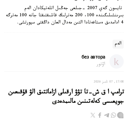
تايسون گەي 2007 -جىلعى جەڭىل اتلەتيكادان الەم
بىرىنشىلىگىندە 100، 200 مەترلىك قاشىقتىقتا جانە 100 مەترگە
4 ادامدىق ەستافەتادا التىن مەدال العان داڭقتى سپورتشى.
الەم
без автора
اۆتور
17:08, 07 تامىز 2026
ترامپ ا ق ش-تا تۋۋ ارقىلى ازاماتتىق الۋ قۇقىعىن
جويعىسى كەلەتىنىن مالىمدەدى