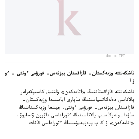
Фото: ТРТ
تاشكەنتتە وزبەكستان- قازاقستان بيزنەس- فورۋمى ءوتتى – ءو
ز ا
تاشكەنتتە قازاقستاننىڭ «اتامەكەن» ۇلتتىق كاسىپكەرلەر
پالاتاسى دەلەگاتسياسىنىڭ ساپارى اياسىندا وزبەكستان-
قازاقستان بيزنەس- فورۋمى ءوتتى. جيىنعا وزبەكستاننىڭ
ساۋدا-ونەركاسىپ پالاتاسىنىڭ ءتوراعاسى داۆرون ۆاحابوۆ،
«اتامەكەن» ۇ ك پ پرەزيديۋمىنىڭ ءتوراعاسى قانات