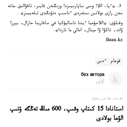
3. «ءيا، اللا! وسى ساپارىمىزدا وزىڭنەن قايىر، تاقۋالىق جانە
سەن رازى بولاتىن ىستەردى ءناسىپ ەتۋىڭدى تىلەيمىز» .
وقىلۋى: «اللاحۋمما ءيننا ناساليۋكيا في سافارينا حازال- بيررا
ۆات- تاكۆا ۆا مينال- امالي ما تاردا».
Ihsan.kz
قوعام
ءدىن
без автора
اۆتور
11:40, 09 تامىز 2026
استانادا 15 كىتاپ وقىپ، 600 مىڭ تەڭگە ۇتىپ
الۋعا بولادى