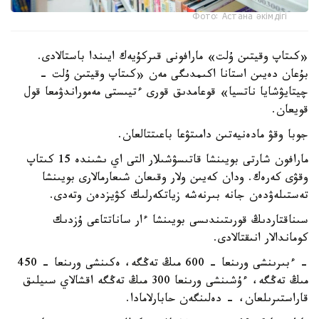
Фото: Астана әкімдігі
«كىتاپ وقيتىن ۇلت» مارافونى قىركۇيەك ايىندا باستالادى.
بۇعان دەيىن استانا اكىمدىگى مەن «كىتاپ وقيتىن ۇلت -
چيتايۋشايا ناتسيا» قوعامدىق قورى ءتيىستى مەموراندۋمعا قول
قويعان.
جوبا وقۋ مادەنيەتىن دامىتۋعا باعىتتالعان.
مارافون شارتى بويىنشا قاتىسۋشىلار التى اي ىشىندە 15 كىتاپ
وقۋى كەرەك. ودان كەيىن ولار وقىعان شىعارمالارى بويىنشا
تەستىلەۋدەن جانە بىرنەشە زياتكەرلىك كۋيزدەن وتەدى.
سىناقتاردىڭ قورىتىندىسى بويىنشا ءار ساناتتاعى ۇزدىك
كوماندالار انىقتالادى.
- ءبىرىنشى ورىنعا - 600 مىڭ تەڭگە، ەكىنشى ورىنعا - 450
مىڭ تەڭگە، ءۇشىنشى ورىنعا 300 مىڭ تەڭگە اقشالاي سىيلىق
قاراستىرىلعان، - دەلىنگەن حابارلامادا.