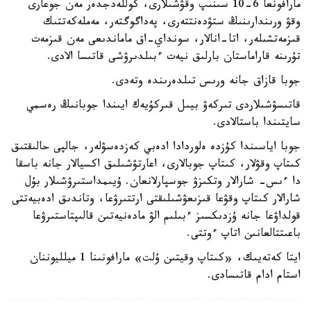
مارافونعا 6-10 سىنىپ وقۋشىلارى، كوللەدجدەر مەن جوعارى
وقۋ ورىندارىنىڭ ستۋدەنتتەرى، پەداگوگتەر، مەملەكەتتىك
قىزمەتشىلەر، اتا-انالار، سونداي-اق ماماندىعى مەن قىزمەت
تۇرىنە قاراماستان بارلىق نيەت ءبىلدىرۋشى قاتىسا الادى.
جوبا قازاق جانە ورىس تىلدەرىندە وتەدى.
قاتىسۋشىلاردى تىركەۋ بيىل قىركۇيەك ايىندا جوبانىڭ رەسمي
سايتىندا باستالادى.
جوبا اياسىندا كۇزدە ەلوردادا ادەبي كەزدەسۋلەر، جالپى حالىقتىق
كىتاپ وقۋلار، كىتاپ جوبالارى، اعارتۋشىلىق اكسيالار جانە باسقا
دا ءىس- شارالار وتكىزۋ جوسپارلانعان. ۇيىمداستىرۋشىلار بۇل
شارالار كىتاپ وقۋعا قىزىعۋشىلىقتى ارتتىرۋعا، وتاندىق ادەبيەتتى
قولداۋعا جانە ۇزدىكسىز ءبىلىم الۋ مادەنيەتىن قالىپتاستىرۋعا
باعىتتالعانىن اتاپ ءوتتى.
ايتا كەتەيىك، «كىتاپ وقيتىن ۇلت» مارافونىنا 1 ميلليوننان
استام ادام قاتىسادى.