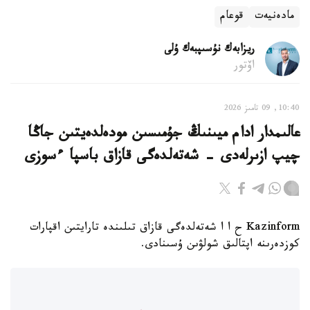
مادەنيەت
قوعام
ريزابەك نۇسىپبەك ۇلى
اۆتور
10:40, 09 تامىز 2026
عالىمدار ادام ميىنىڭ جۇمىسىن مودەلدەيتىن جاڭا
چيپ ازىرلەدى - شەتەلدەگى قازاق باسپا ءسوزى
Kazinform ح ا ا شەتەلدەگى قازاق تىلىندە تارايتىن اقپارات
كوزدەرىنە اپتالىق شولۋىن ۇسىنادى.