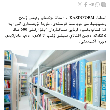
استانا. KAZINFORM - استانا «كىتاپ وقيتىن ۇلت»
رەسپۋبليكالىق جوباسىنا قوسىلدى. ەلوردا تۇرعىندارى التى ايدا
15 كىتاپ وقىپ، ارنايى سىناقتاردان ءوتۋ ارقىلى 600 مىڭ
تەڭگەگە دەيىن اقشالاي سىيلىق ۇتىپ الا الادى، دەپ حابارلايدى
ەلوردا اكىمدىگى.