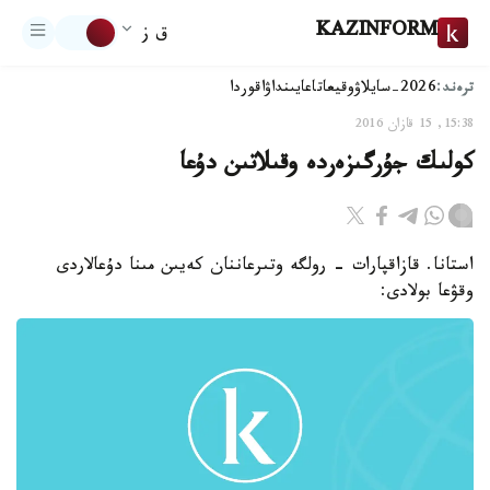
KAZINFORM
ق ز
ترەند:
2026-سايلاۋ
وقيعا
تاعايىنداۋ
اقوردا
15:38, 15 قازان 2016
كولىك جۇرگىزەردە وقىلاتىن دۇعا
استانا. قازاقپارات - رولگە وتىرعاننان كەيىن مىنا دۇعالاردى
وقۋعا بولادى: