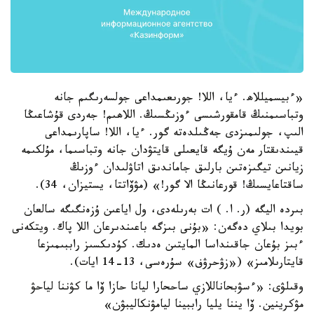
«ءبيسميللاھ. ءيا، اللا! جورىعىمداعى جولسەرىگىم جانە
وتباسىمنىڭ قامقورشىسى ءوزىڭسىڭ. اللاھىم! جەردى قۇشاعىڭا
الىپ، جولىمىزدى جەڭىلدەتە گور. ءيا، اللا! ساپارىمداعى
قيىندىقتار مەن ۇيگە قايعىلى قايتۋدان جانە وتباسىما، مۇلكىمە
زيانىن تيگىزەتىن بارلىق جاماندىق اتاۋلىدان ءوزىڭ
ساقتاعايسىڭ! قورعانىڭا الا گور!» (مۋۆاتتا، يستيزان، 34).
بىردە اليگە (ر. ا. ) ات بەرىلەدى، ول اياعىن ۇزەنگىگە سالعان
بويدا بىلاي دەگەن: «بۇنى بىزگە باعىندىرعان اللا پاك. ويتكەنى
ءبىز بۇعان جاقىنداسا المايتىن ەدىك. كۇدىكسىز راببىمىزعا
قايتارىلامىز» («زۋحرۋف» سۇرەسى، 13-14 ايات).
وقىلۋى: «ءسۋبحاناللازي ساححارا ليانا حازا ۆا ما كۋننا لياحۋ
مۋكرينين. ۆا يننا يليا راببينا ليامۋنكاليبۋن»