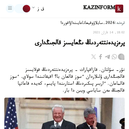
KAZINFORM
ق ز
ترەند:
2026-سايلاۋ
وقيعا
تاعايىنداۋ
اقوردا
18:02, 14 قازان 2021
پرەزيدەنتتەردىڭ ىڭعايسىز قالجىڭدارى
نۇر- سۇلتان. قازاقپارات - پرەزيدەنتتەردىڭ قولايسىز
قالجىڭدارى ۇلىلاردان ءسوز قالعان با؟ اقيقاتىندا سولاي. ءسوز
قالماعان. ءاربىر پىكىردىڭ استارىندا پايىم، كەيدە قاعاتپا
قالجىڭ مەن ساياسي ويىن دا بار.