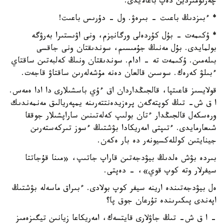
چەرنومىردين دەپ باعالايدى.
* ءبىزدىڭ باعىت - بىرەۋ. ول - دۇرىس باعىت!
* ۇكىمەت - بۇل كۇردەلى ورگانيزم، ونى اۋىستىرا بەرۋگە
بولمايدى. بۇل مەنىڭ جۇمىسىم، سوندىقتان ونى جاقسى
بىلەمىن. ۇكىمەت تە - ادام. سوندىقتان ونىڭ كەلبەتىن ساقتاي
ءبىلۋ كەرەك. سوسىن قالعان دەنە مۇشەلەرىن ساقتاۋ قاجەت.
قولايسىز قاعىتپا، قالجىڭداردان اق ءۇي باسشىلارى دا ادا ەمەس.
ا ق ش- تىڭ كوپتەگەن پرەزيدەنتتەرىنە يمپەريالىق مەنمەندىك
ورەسكەل قالجىڭدار ءتان بولىپ كەلەتىنىن ساراپشىلار جوققا
شىعارمايدى. ءتىپتى امەريكادا بۋشتىڭ ءسوز تىركەستەرىن
جينايتىن كوللەكسيونەر دە بار ەكەن.
بىردە بۋش ەلدىڭ بيۋدجەتىن قاراپ جاتىپ، «مىنا قۇجاتتا
سيفرلار وتە كوپ قوي»، - دەپتى.
ەل بيۋدجەتىندە ارينە سيفر كوپ بولادى. ءبىراق ماسەلە بۋشتىڭ
اپەندى پىكىرىندە تۇرعان جوق پا؟
- ا ق ش- تىڭ جاۋلارى قايتسەك، امەريكاعا زيانىن تيگىزەمىز