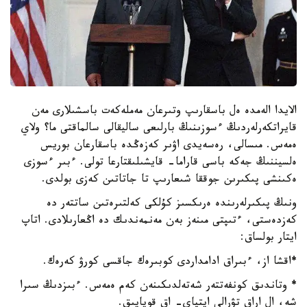
الايدا الەمدە ەل باسقارىپ وتىرعان مەملەكەت باسشىلارى مەن
قايراتكەرلەردىڭ ءسوزىنىڭ بارلىعى ساليقالى سالماقتى ما؟ ولاي
ەمەس. مىسالى، رەسەيدى اۋىر كەزەڭدە باسقارعان بوريس
ەلسيننىڭ جەكە باسى قاراما- قايشىلىقتارعا تولى. ءبىر ءسوزى
ەكىنشى پىكىرىن جوققا شىعارىپ تا جاتاتىن كەزى بولدى.
ونىڭ پىكىرلەرىندە ەرىكسىز كۇلكى كەلتىرەتىن ساتتەر دە
كەزدەستى، ءتىپتى مىنەز بەن مەنمەندىك دە اڭعارىلادى. اتاپ
ايتار بولساق:
*اقشا از، ءبىراق ادامداردى كوبىرەك جاقسى كورۋ كەرەك.
* وتاندىق كونفەتتەر شەتەلدىكىنەن كەم ەمەس. ءبىزدىڭ سىرا
شە، ال اراق تۋرالى ايتپاي- اق قويايىق.