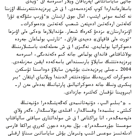
جالپى ساياساتتاعى اپەرباقان ويلار اسىرەسە اق ءۇيدى
باسقارعانداردا كوپ كەزدەسەدى. ا ق ش پرەزيدەنتتەرىنىڭ اۋزىنا
نە كەلسە سونى ايتىپ، امال جوق ارتىنان «ءۇرىپ ىشۋگە» تۋرا
كەلەتىن ارەكەتىن ادەپتەن شىعىپ كەتەتىن «دەموكرات-
اۋىزدارىنان» ىزدەۋ كەرەك شىعار. مۇندايلارعا «ەكى ەلى اۋىزعا
ءتورت ەلى قاقپاق» دەيدى قازاق، ءتارتىپ بولماعان جەردە
دەموكراتيا بولمايدى. نەگىزى ا ق ش مەملەكەت باسشىلارىنىڭ
بولاشاقتاعى قانداي بولماعى جانە كىم ەكەندىگى، اسىرەسە
پرەزيدەنتتىك سايلاۋ بارىسىنداعى باسەكەدە ايقىن سەزىلەدى.
2004 -جىلى پرەزيدەنت بۋشپەن سايلاۋ دوداسىنا تۇسكەن
دەموكرات كەرريدىڭ ستۋدەنتتەر الدىندا ويلانباي ايتقان ءبىر
پىكىرى ونىڭ جانە دەموكراتيالىق پارتيانىڭ بەدەلى مەن ار-
ابىرويىنا نۇقسان كەلتىرە جازدادى.
- «ءبىلىم الىپ، دۇنيەتانىمدى كەڭەيتىڭدەر! دۇنيەنىڭ
كىلتى- بىلىمدە! وقىساڭدار، اقىلدى بولاسىڭدار. ەگەر ولاي
ەتپەسەڭدەر، انا يراكتاعى ا ق ش سولداتتارى سياقتى سالپاقتاپ
سوعىستا جۇرەسىڭدەر!». بۇل جەردە دجون كەرري يراكقا قارسى
ادىلەتسىز سوعىس اشىپ وتىرعان بۋش ساياساتىن سىناۋ ارقىلى