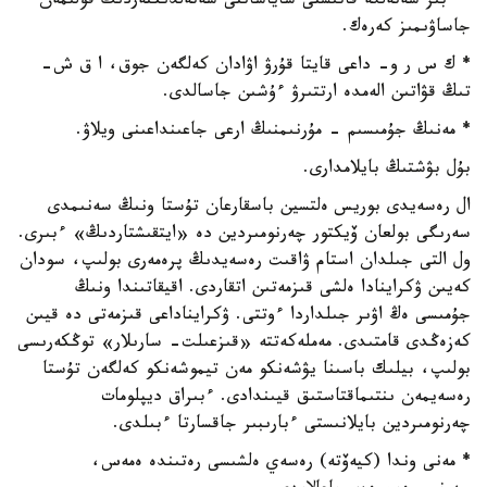
* ءبىز شەتەلگە قاتىستى ساياساتتى شەتەلدىكتەردىڭ قولىمەن
جاساۋىمىز كەرەك.
* ك س ر و- داعى قايتا قۇرۋ اۋادان كەلگەن جوق، ا ق ش-
تىڭ قۋاتىن الەمدە ارتتىرۋ ءۇشىن جاسالدى.
* مەنىڭ جۇمىسىم - مۇرنىمنىڭ ارعى جاعىنداعىنى ويلاۋ.
بۇل بۋشتىڭ بايلامدارى.
ال رەسەيدى بوريس ەلتسين باسقارعان تۇستا ونىڭ سەنىمدى
سەرىگى بولعان ۆيكتور چەرنومىردين دە «ايتقىشتاردىڭ» ءبىرى.
ول التى جىلدان استام ۋاقىت رەسەيدىڭ پرەمەرى بولىپ، سودان
كەيىن ۋكراينادا ەلشى قىزمەتىن اتقاردى. اقيقاتىندا ونىڭ
جۇمىسى ەڭ اۋىر جىلداردا ءوتتى. ۋكرايناداعى قىزمەتى دە قيىن
كەزەڭدى قامتىدى. مەملەكەتتە «قىزعىلت- سارىلار» توڭكەرىسى
بولىپ، بيلىك باسىنا يۋشەنكو مەن تيموشەنكو كەلگەن تۇستا
رەسەيمەن ىنتىماقتاستىق قيىندادى. ءبىراق ديپلومات
چەرنومىردين بايلانىستى ءبارىبىر جاقسارتا ءبىلدى.
* مەنى وندا (كيەۆتە) رەسەي ەلشىسى رەتىندە ەمەس،