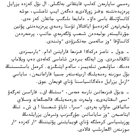
رەسمي ساپارمەن كەلىپ قايتقانى بەلگىلى. ال بۇل كەزدە يزرايل
پرەزيدەنتىنە «قىز زورلادى» دەگەن ايىپ تاعىلىپ، موشە
كاتساۆتىڭ باسى داۋ- دامايعا ىلىگىپ جاتقان كەز ەدى.
ولمەرتپەن كەزدەسۋ اياقتالار تۇستا رەسەي پرەزيدەنتى پۋتين
جۋرناليستەر بولمەدەن شىعىپ ۇلگەرمەي جاتىپ، پرەمەردەن
كاتساۆقا ءوز سالەمىن جەتكىزۋدى ءوتىندى.
- «ول - ناعىز ەركەك! قىزىعا قارايتىن ادام. ءبارىمىزدى
تاڭقالدىردى. ون ايەلگە بىردەن شاماسى كەلەدى دەپ ويلاماپ
ەدىك. ساۋلىعىن تىلەيمىز، سالەم ايتىڭىز». كرەمل باسشىسىنىڭ
بۇل سوزىنە رەسەيلىك ارىپتەستەر جىميا قاراعانمەن، ساياسي
ءازىل يزرايل دەلەگاتسياسىنا ۇناي قويعان جوق.
- «بۇل قىزىعاتىن نارسە ەمەس، ءىستىڭ اق- قاراسىن تەرگەۋ
ءىسى انىقتايدى». ولمەرت «رەسەيلىك قالجىڭعا» وسىلاي
سالماقتى جاۋاپ بەردى. ءسىرا، تاياۋ شىعىستا ا ق ش- تىڭ
ايتاعىمەن ءوز ساياساتىن جۇرگىزىپ وتىرعان يزرايلدىڭ
پوزيتسياسى كرەملگە ۇناي قويمايتىنى پۋتيننىڭ ءار كەزدە ءار
سوزىنەن اڭعارىلىپ قالادى.