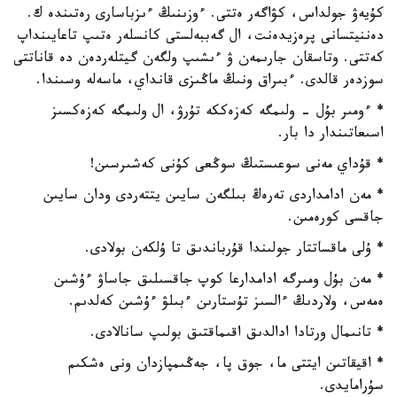
كۇيەۋ جولداس، كۋاگەر ەتتى. ءوزىنىڭ ءىزباسارى رەتىندە ك.
دەننيتسانى پرەزيدەنت، ال گەببەلستى كانسلەر ەتىپ تاعايىنداپ
كەتتى. وتاسقان جارىمەن ۋ ءىشىپ ولگەن گيتلەردەن دە قاناتتى
سوزدەر قالدى. ءبىراق ونىڭ ماڭىزى قانداي، ماسەلە وسىندا.
* ءومىر بۇل - ولىمگە كەزەككە تۇرۋ، ال ولىمگە كەزەكسىز
اسىعاتىندار دا بار.
* قۇداي مەنى سوعىستىڭ سوڭعى كۇنى كەشىرسىن!
* مەن ادامداردى تەرەڭ بىلگەن سايىن يتتەردى ودان سايىن
جاقسى كورەمىن.
* ۇلى ماقساتتار جولىندا قۇرباندىق تا ۇلكەن بولادى.
* مەن بۇل ومىرگە ادامدارعا كوپ جاقسىلىق جاساۋ ءۇشىن
ەمەس، ولاردىڭ ءالسىز تۇستارىن ءبىلۋ ءۇشىن كەلدىم.
* تانىمال ورتادا ادالدىق اقىماقتىق بولىپ سانالادى.
* اقيقاتىن ايتتى ما، جوق پا، جەڭىمپازدان ونى ەشكىم
سۇرامايدى.