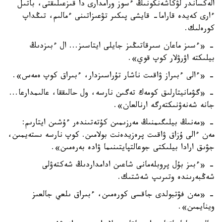
الەكساندر لۋكاشەنكونىڭ ءسوز ورامدارى دا قىزعىلىقتى، باتىل
ءارى كەيدە قاراما- قايشى پىكىر تۋعىزاتىنى ءمالىم، تىڭداپ
كورەلىك.
- «ءسىز ماعان سىرقاتىڭىز جايلى ايتاسىز... ال ءبىزدىڭ
بيلىكتە اۋرۋلار كوپ قوي».
- «ءالى ءبىراز ۋاقىت ناشار تۇراسىزدار، ءبىراق كوپ ەمەس».
- «گۋمانيتارلىق كومەك تەگىن نارسە، ول حالىققا، عالىمدارعا...
جانە شەنەۋنىكتەرگە ارنالعان».
- «مەنىڭ بيلىگىمنىڭ مەرزىمىن كۇتەتىندەر ءۇشىن ايتارىم:
مەن ءالى ۇزاق ۋاقىت پرەزيدەنت بولامىن. كوپ نارسە ىستەيمىن،
جۋىق ارادا بيلىكتى جوعالتپايتىنىما ۋادە بەرەمىن».
- «ءبىز بۇل پروبلەمانى شاعىن ادامداردىڭ شەكتەۋلى
شەڭبەرىندە وتىرىپ شەشتىك.
- «مەن فۋتبولدى جاقسى كورەمىن، ءبىراق ىلعي جالعىز
وينايمىن».