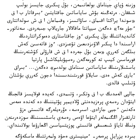
وزىنە ۇپاي جيناماق بولعانىمەن، بۇل پىكىرى جايسىز بولىپ
شىققان. ەرتەڭىنە بۋش ساياساتىن جاقتايتىن ءبىرقاتار ب ا ق
«سوندا يراكتا اقىماق، ساۋاتسىز، وقىماعان ا ق ش سولداتتارى
ءجۇر مە؟» دەگەن سيپاتتا ماقالالار جاريالاپ جىبەردى. سەناتور-
كانديداتتىڭ بۇل پىكىرى ءوز جاقتاستارى دەموكراتتاردىڭ
اراسىندا دا پىكىر الاۋىزدىعىن تۋعىزدى. ءوز قاتەسىن كەش
بىلگەن كەرري «مەن بۇل جەردە ا ق ش قارۋلى كۇشتەرىنىڭ
فورماسىن كيىپ تە كورمەگەن رەسپۋبليكاشىل پارتيا
باسشىلارىنىڭ ساياساتىن سىناماق بولدىم» دەگەن... ءبىراق
ءبارى كەش ەدى. سايلاۋ قورىتىندىسىندا دجون كەرري بۋشتان
ۇتىلىپ قالدى.
جالپى الەمدىك ب ا ق وتكىر، ۇتىمدى، كەيدە قولايسىز قالجىڭ
ايتۋدان رەسەي پرەزيدەنتى ۆلاديمير پۋتيننىڭ دە كەندە ەمەس
ەكەنىن ءجيى جازادى. اسىرەسە، ەۆرەيلەرگە قاتىستى ەزۋ
تارتقىزار اڭگىمەلەر ايتۋعا اۋەس رەسەي باسشىسىنىڭ سوزدەرىنەن
ونىڭ تاياۋ شىعىسقى قاتىستى پوزيتسياسىن اڭعارۋعا بولاتىنداي.
بىردە يزرايل پرەمەر- ءمينيسترى ەحۋد ولمەرتتىڭ ماسكەۋگە