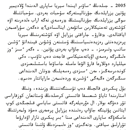
2005 - جىلدىڭ ءساۋىر ايىندا سيريا ساپارى الدىندا ۆلاديمير
پۋتين يزرايلدىك جۋرناليستەرگە سۇحبات بەردى. سۇحباتتىڭ
سوڭى يزرايلدىك جۋرناليستىڭ «رەسەي نەگە اراب ەلدەرىنە اۋە
كۇشتەرى تەحنيكالارىن ساتۋمەن اينالىسادى؟» دەگەن سۇراعىمەن
اياقتالدى. «قارۋ- جاراقتى يزرايل اۋە كۇشتەرىنىڭ سيريا
پرەزيدەنتى رەزيدەنسياسىنىڭ ۇستىنەن ۇشۋىن قيىنداتۋ ءۇشىن
ساتىپ وتىرمىز، - دەپ جاۋاپ بەردى پۋتين. - ەگەر ءسىز ءوز
ەلىڭىزگە رەسەي اۆياتەحنيكاسى قاجەت دەپ تاۋىپ، ەكى
ميلليارد دوللارعا قارۋ الۋعا مامىلە جاساۋعا باسشىلىعىزدى
كوندىرسەڭىز، مەن ءسىزدى رەسەيلىك «وتان الدىنداعى
سىڭىرگەن ەڭبەگى ءۇشىن» وردەنىمەن ماراپاتتار ەدىم».
بۇل پىكىردى قالجىڭ دەپ تۇسىنگەنننىڭ وزىندە، ونىڭ
استارىندا تاياۋ شىعىسقا قاتىستى كرەملدىڭ ۇستانعان كوزقاراسى
تۇر دەۋگە بولار. ال ەۆرەيلەرگە قاتىستى ساياسي قىلجىڭدى كوپ
ايتاتىن پۋتينگە جاۋاپ رەتىندە يزرايل پرەمەرى ەحۋد ولمەرتتىڭ
ماسكەۋگە ساپارى الدىنداعى مىنا ءبىر پىكىرى نازار اۋدارۋعا
تۇرارلىق سياقتى. «نەگىزى ءوز ەلىمىزدىڭ ۇلتىنا قاتىستى