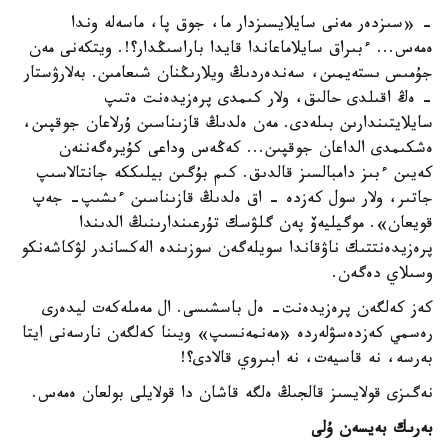
- «سىزدەر مەنى سايلايسىزدار ما، جوق پا، ماسەلە وندا
ەمەس... ءبىراق سايلاماعاندا قايدا باراسىڭدار؟!. ويتكەنى مەن
جۇمىس ىستەيمىن، سەندەردىڭ ويلارىڭنان شىعامىن. بەلارۋستار
- ەڭ اقىلدى حالىق، ولار كىمدى پرەزيدەنت ەتىپ
سايلايتىندارىن بىلەدى. مەن ەلدىڭ قازىناسىن ۇرلاعان جوقپىن،
ەشكىمدى الداعان جوقپىن... كەڭەس وداعى كۇيرەگەننەن
كەيىن ءبىز دامبالسىز قالدىق. كىم بۇگىن بيلىككە جانتالاسىپ
جاتىر، ولار سول كەزدە - اق ەلدىڭ قازىناسىن ءىشىپ- جەپ
قويعان». موگيليەۆ پەن گلۋسك تۇرعىندارىنىڭ الدىندا
پرەزيدەنتتىك ناۋقاندا سويلەگەن سوزىندە الەكساندر لۋكاشەنكو
وسىلاي دەگەن.
كەز كەلگەن پرەزيدەنت- ەل باسشىسى. ال مەملەكەت ليدەرى
رەسمي كەزدەسۋلەردە «مەنمەنسىپ» ويىنا كەلگەن نارسەنى ايتا
بەرسە، نە قاسيەت، نە ابىروي قالادى؟!
نەگىزى قولايسىز قالجىڭ ەلگە قاشان دا قولايلى بولعان ەمەس.
بەرىك بەيسەن ۇلى