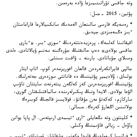
وتە جاقسى تۇراتىنىمىزعا ۋادە بەرەمىن.
پۋتين، 2015 -جىل:
* رەسەيگە قارسى سالىنعان الەمدىك سانكسيالارعا قاراماستان
ءبىز ەڭسەمىزدى جيدىق.
اقيقاتىنا كەلسەك، پرەزيدەنتتەردىڭ ءسوزى ءبىر. «ءبارى
جاقسى بولادى» دەپ حالىقتىڭ جۇرەگىنە سەنىم ۇيالاتادى. ەلدى
وسىلاي جۇباتادى. بارىنە - ۋاقىت سىنشى.
جالپى قايراتكەرلەردەن قالعان افوريزمدەر كوپ. اتاپ ايتار
بولساق، ۆلاديمير پۋتيننىڭ دە قاناتتى سوزدەرى جەتەرلىك.
پۋتيننىڭ افوريزمدەرىن كەز كەلگەن ينتەرنەت سايتتان تاۋىپ
الۋعا بولادى. الايدا ونىڭ پىكىرلەرىندە سالماقتىلىقتان گورى،
ساركازم، كەكەتۋ مەن مۇقاتۋ، قولايسىز قالجىڭ كوبىرەك
بولاتىنىن اڭعارۋ كەرەك. مىسالى:
* كلينتون وتە ىڭعايلى ءارى ءتيىمدى ارىپتەس. ال پاپا يوانن
پاۆەل - زيالى قاۋىمنىڭ وكىلى.
* فرانسيا كرەملدىڭ قايدا ەكەنىن ەشقاشان ۇمىتپاۋى ءتيىس،