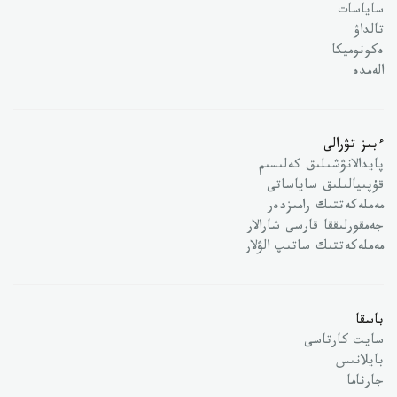
ساياسات
تالداۋ
ەكونوميكا
الەمدە
ءبىز تۋرالى
پايدالانۋشىلىق كەلىسىم
قۇپىيالىلىق ساياساتى
مەملەكەتتىك رامىزدەر
جەمقورلىققا قارسى شارالار
مەملەكەتتىك ساتىپ الۋلار
باسقا
سايت كارتاسى
بايلانىس
جارناما