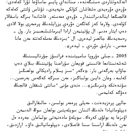
انەكدوتتاردى ەستىگەندە، مىنانداي پايىم جاساۋعا تۋرا كەلەدى:
ەۆرەي ەۆرەيدى ەشقاشان كۇلكى ەتپەيدى، تۇتاس ۇلتتى كەلەكە
قالجىڭعا اينالدىراتىندار- ەۆرەي ەمەستەر. قاشاندا بىزگە باسقالار
كۇلەدى. ولارعا كەز كەلگەن ەۆرەي يزرايلدىڭ پرەمەرى بولا الادى
دەپ ايتار ەدىم. ال پۋتينمەن ارادا ايىرماشىلىعىمىز بار. ول -
رەسەيدىڭ جالعىز ليدەرى. ال ءبىزدىڭ مەملەكەتتە مەن عانا
ەمەس، بارلىق ەۆرەي - ليدەر».
2005 -جىلى ەۋروپا سامميتىندە فرانسۋز جۋرناليسىنىڭ
شەشەنستانعا قاتىستى قويعان سۇراعىنا پۋتيننىڭ بىلاي دەپ
جاۋاپ بەرگەنى بار: «ەگەر ءسىز يسلام راديكالى بولعىڭىز
كەلسە، وعان دايىن بولساڭىز، مەن سىزگە كەڭەس بەرەمىن...
سۇندەتكە وتىرىڭىز»... ەندى مۇنى ءساتتى شىققان قالجىڭ
دەۋگە كەلمەس.
جالپى پرەزيدەنت، مەيلى پرەمەر بولسىن، حالىقارالىق
ديپلوماتيادا ەلدىڭ اتىنان سويلەيتىن بولعان سوڭ الدىمەن
اۋىزعا يە بولۋى كەرەك. سويلەۋ مادەنيەتى بولماعان جەردە ەل
مەن ەلدىڭ اراسىنا سىنا قاعىلادى، ديپلوماتيالىق داۋ- ارازدىق،