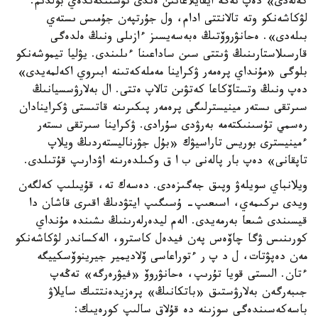
كەلەدى» دەپ نەگە ايقايلاعانىن ەندى تۇسىنگەندەي بولدىم.
لۋكاشەنكو وتە تالانتتى ادام، ول جۇرتپەن جۇمىس ىستەي
بىلەدى». ەحانۋروۆتىڭ ەبەسەيسىز ءازىلى ونىڭ ەلدەگى
قارسىلاستارىنىڭ ۋىتتى سىن ساداعىنا ءىلىندى. يۋليا تيموشەنكو
بلوگى «مۇنداي پرەمەر ۋكراينا مەملەكەتىنە ابىروي اكەلمەيدى»
دەپ ونىڭ وتستاۆكاعا كەتۋىن تالاپ ەتتى. ال بەلارۋسسيانىڭ
سىرتقى ىستەر مينيسترلىگى پرەمەر پىكىرىنە قاتىستى ۋكراينادان
رەسمي تۇسىنىكتەمە بەرۋدى سۇرادى. ۋكراينا سىرتقى ىستەر
ءمينيسترى بوريس تاراسيۋك «بۇل جۋرناليستەردىڭ ويلاپ
تاپقانى» دەپ بار پالەنى ب ا ق وكىلدەرىنە اۋدارىپ قۇتىلدى.
ويلانباي سويلەۋ وپىق جەگىزەدى. دەسەك تە، قۇيىلىپ كەلگەن
ويدى ىركىمەي، اسىعىپ- ۇسىگىپ ايتۋدىڭ اقىرى قاشان دا
قيسىندى شىعا بەرمەيدى. الەم ليدەرلەرىنىڭ ىشىندە مۇنداي
كورىنىس ۋگا چاۆەس پەن فيدەل كاسترو، الەكساندر لۋكاشەنكو
مەن دەپۋتات، ل د پ ر ءتوراعاسى ۆلاديمير جيرينوۆسكييگە
ءتان. الىستى قويا تۇرىپ، ەحانۋروۆ «فيۋرەرگە» تەڭەپ
جىبەرگەن بەلارۋستىق «باتكانىڭ» پرەزيدەنتتىك سايلاۋ
باسەكەسىندەگى سوزىنە دە قۇلاق سالىپ كورەيىك: