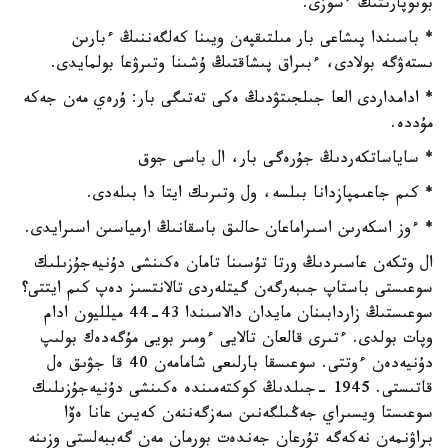
بونوپارتتىڭ ءسوزى.
* باسىندا پىشاعى بار مىلتىقپەن ويىنا كەلگەننىڭ ءبارىن
ىستەۋگە بولادى، ءبىراق پىشاقتىڭ ۇشىنا وتىرۋعا بولمايدى.
* ادامداردى العا جىلجىتۋدىڭ ەكى تەتىگى بار: ۇرەي مەن جەكە
مۇددە.
* ساياساتكەردىڭ جۇرەگى بار، ال باسى جوق
* كىم جاعىمپازدانا بىلسە، ول وتىرىك ايتا دا بىلەدى.
* ءوز اسكەرىن اسىراماعان حالىق باسقانىڭ ارمياسىن اسىرايدى.
ال وتكەن عاسىردىڭ ورتا تۇسىنا تامان ەكىنشى دۇنيەجۇزىلىك
سوعىستى باستاپ جىبەرگەن گيتلەردى تالانتسىز دەپ كىم ايتتى؟
سوعىستىڭ زاردابىنان مايدان دالاسىندا 43-44 ميلليون ادام
وپات بولدى. ءتىرى قالعان تالايى ءومىر بويى مۇگەدەك بولىپ
دۇنيەدەن ءوتتى. سوعىسقا بارلىعى شامامەن 40 قا جۋىق ەل
قاتىستى. 1945 -جىلدىڭ كوكتەمىندە ەكىنشى دۇنيەجۇزىلىك
سوعىستا ويسىراي جەڭىلگەنىن سەزگەننەن كەيىن عانا ەۆا
براۋنمەن نەكەگە تۇرعان جەندەت بورمان مەن گەببەلستى وزىنە