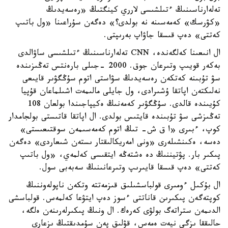
تەلەارناسىنىڭ ءتىلشىسى لارري كينگتىڭ «رەسەيدىڭ
«كۋرسك» كەمەسىنە نە بولدى؟» دەگەن سۇراعىنا «ول باتىپ
كەتتى» دەپ قىسقا جاۋاپ بەرىپتى.
ال انىعىنا كەلگەندە، CNN تەلەارناسىنىڭ ءتىلشىسى ساۋالدى
بەكەر قويىپ وتىرعان جوق. 2000 -جىلى بارەنتس تەڭىزىندە
سۋ تۇبىنە كەتكەن رەسەيدىڭ سۋاستى اتوم سۇڭگۋىر قايىعى
نەلىكتەن اپاتقا ۇشىرادى، ول جايلى مالىمەت اشىلماعان قۇپيا
كۇيىندە قالدى. سۇڭگۋىر كەمەنىڭ ەكيپاجىندا بولعان 108
تەڭىزشى سۋ تۇبىندە قايتىس بولدى. ال اپاتقا قاتىستى بولجامدار
كوپ، ءبىرى «ا ق ش- تىڭ اتوم كەمەسىمەن سوقتىعىستى»
دەسە، ەكىنشىلەرى «ونى امەريكالىقتار ىستەن شىعاردى» دەگەن
پىكىر بار. پۋتيننىڭ دە ەشتەڭە ايتقىسى كەلمەي، «ول باتىپ
كەتتى» دەپ قىسقا قايىرىپ وتىرعانىنىڭ سەبەبى سول.
ال بۇكىل ءومىرى قولباسشىلىق قىزمەتتە وتكەن ناپولەوننىڭ
كوپتەگەن پىكىرىن قاناتتى ءسوز دەپ ايتۋعا كەلمەس. قولباسشى
الدىمەن ستراتەگ بولۋى كەرەك. ال ونىڭ پىكىرلەرىنەن ەلگە،
حالىققا ىزگى نيەت ەمەس، قۋلىق پەن سۇمدىقتىڭ ىزعارى