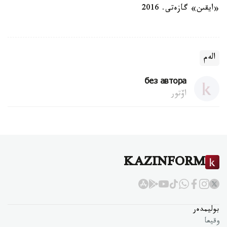
«ايقىن» گازەتى. 2016
الەم
без автора
اۆتور
KAZINFORM
بوليمدەر
وقيعا