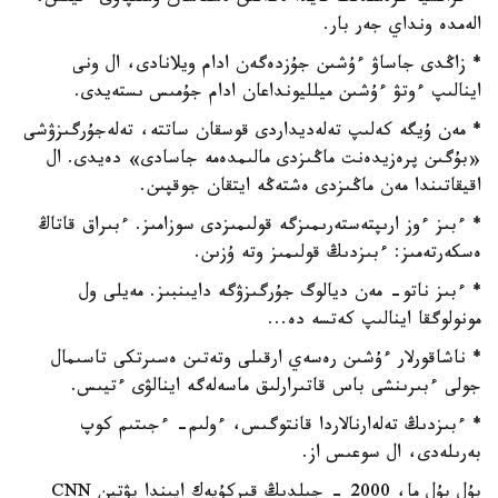
الەمدە ونداي جەر بار.
* زاڭدى جاساۋ ءۇشىن جۇزدەگەن ادام ويلانادى، ال ونى
اينالىپ ءوتۋ ءۇشىن ميلليونداعان ادام جۇمىس ىستەيدى.
* مەن ۇيگە كەلىپ تەلەديداردى قوسقان ساتتە، تەلەجۇرگىزۋشى
«بۇگىن پرەزيدەنت ماڭىزدى مالىمدەمە جاسادى» دەيدى. ال
اقيقاتىندا مەن ماڭىزدى ەشتەڭە ايتقان جوقپىن.
* ءبىز ءوز ارىپتەستەرىمىزگە قولىمىزدى سوزامىز. ءبىراق قاتاڭ
ەسكەرتەمىز: ءبىزدىڭ قولىمىز وتە ۇزىن.
* ءبىز ناتو- مەن ديالوگ جۇرگىزۋگە دايىنبىز. مەيلى ول
مونولوگقا اينالىپ كەتسە دە...
* ناشاقورلار ءۇشىن رەسەي ارقىلى وتەتىن ەسىرتكى تاسىمال
جولى ءبىرىنشى باس قاتىرارلىق ماسەلەگە اينالۋى ءتيىس.
* ءبىزدىڭ تەلەارنالاردا قانتوگىس، ءولىم- ءجىتىم كوپ
بەرىلەدى، ال سوعىس از.
بۇل بۇل ما، 2000 - جىلدىڭ قىركۇيەك ايىندا پۋتين CNN