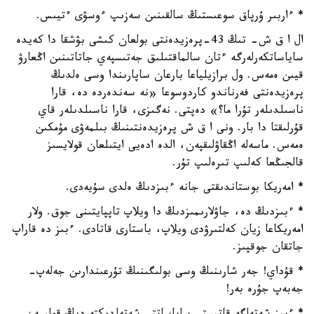
* ءاربىر ۇرپاق سوعىستىڭ سالقىنىن سەزىپ ءوسۋى ءتيىس.
ال ا ق ش- تىڭ 43-پرەزيدەنتى بولعان كىشى بۋشقا دا كەيدە
ساياساتكەرلەرگە ءتان سالماقتىلىق جەتىسپەي جاتاتىنىن اڭعارۋ
قيىن ەمەس. ول برازيلياعا بارعان ساپارىندا وسى ەلدىڭ
پرەزيدەنتى فەرناندو كاردوسوعا «نە سەندەردە دە، قارا
ناسىلدىلەر تۇرا ما؟» دەپتى. نەگىزى، قارا ناسىلدىلەر قاي
قۇرلىقتا دا بار. ونى ا ق ش پرەزيدەنتىنىڭ بىلمەۋى مۇمكىن
ەمەس. ماسەلە اڭقاۋلىقپەن، الدە ادەيى ايتىلعان قولايسىز
قالجىڭعا كەلىپ تىرەلىپ تۇر.
* امەريكا بوستاندىقتى جانە ءبىزدىڭ ەلدى سۇيەدى.
* ءبىزدىڭ دە، جاۋلارىمىزدىڭ دا ويلاپ تاپپايتىنى جوق. ولار
امەريكاعا زيان كەلتىرۋدى ويلاپ، باستارى قاتادى. ءبىز دە قاراپ
جاتقان جوقپىز.
* قۇداي! جەر شارىنىڭ وسى بولىگىنىڭ تۇرعىندارىن جەلەپ-
جەبەپ جۇرە بەر!