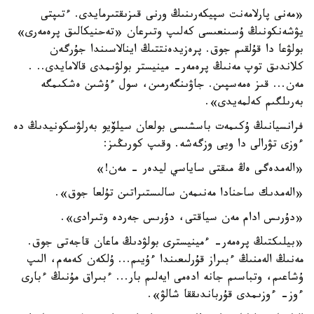
«مەنى پارلامەنت سپيكەرىنىڭ ورنى قىزىقتىرمايدى. ءتىپتى
يۋشەنكونىڭ ۇسىنعىسى كەلىپ وتىرعان «تەحنيكالىق پرەمەرى»
بولۋعا دا قۇلقىم جوق. پرەزيدەنتتىڭ اينالاسىندا جۇرگەن
كلاندىق توپ مەنىڭ پرەمەر- مينيستر بولۋىمدى قالامايدى.. .
مەن... قىز ەمەسپىن. جاۋىنگەرمىن، سول ءۇشىن ەشكىمگە
بەرىلگىم كەلمەيدى».
فرانسيانىڭ ۇكىمەت باسشىسى بولعان سيلۆيو بەرلۋسكونيدىڭ دە
ءوزى تۋرالى دا ويى وزگەشە. وقىپ كورىڭىز:
«الەمدەگى ەڭ مىقتى ساياسي ليدەر - مەن!»
«الەمدىك ساحنادا مەنىمەن سالىستىراتىن تۇلعا جوق».
«دۇرىس ادام مەن سياقتى، دۇرىس جەردە وتىرادى».
«بيلىكتىڭ پرەمەر- ءمينيسترى بولۋدىڭ ماعان قاجەتى جوق.
مەنىڭ الەمنىڭ ءبىراز قۇرلىعىندا ءۇيىم... ۇلكەن كەمەم، الىپ
ۇشاعىم، وتباسىم جانە ادەمى ايەلىم بار... ءبىراق مۇنىڭ ءبارى
ءوز- ءوزىمدى قۇرباندىققا شالۋ».