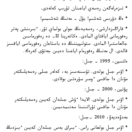
* تىزەرلەگەن رەسەي اياعىنان تۇرىپ كەلەدى.
* ەڭ دۇرىس شەشىم! بۇل - مەنىڭ شەشىمىم!
* قاراڭىزدارشى، رەسەيدىڭ جولى بولماي تۇر. ءبىرىنشى پەتر
رەفورمانى اياقتاي المادى. ەكاتەرينا II- دە رەفورماسىن
جالعاستىرا المادى. ستولىپيننىڭ دە باستاعان رەفورماسى اياقسىز
قالدى. ال مەنىڭ رەفورمام اياعىنا دەيىن جەتۋى كەرەك.
ەلتسين، 1995 - جىل:
* اۋىر جىل بولدى. تۇسىنەسىز بە، كەلەر جىلى رەسەيلىكتەر
مۇنان دا جاقسى ءومىر سۇرەتىن بولادى.
پۋتين، 2000 - جىل:
* اۋىر جىل بولدى. الايدا ءۇش جىلدان كەيىن رەسەيلىكتەر
مۇنان دا جاقسى تۇراتىنىنا سەنىمدىمىن.
مەدۆەديەۆ، 2010 -جىل:
* اۋىر جىل بولعانى راس. ءبىراق بەس جىلدان كەيىن ءبىزدىڭ