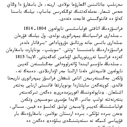
سەزىلىپ جاتاتىنىن اڭعارۋعا بولادى. ارينە، ەل باسقارۋ دا وڭاي
ەمەس شىعار. مەملەكەتتىك توڭكەرىس جاساپ، بيلىك باسىنا
كەلۋ دە قانتوگىستى قاجەت ەتەدى.
فرانسۋزدىڭ اتاقتى قولباسشىسى ناپولەون 1804-1814
-جىلدارى فرانسيانىڭ يمپەراتورى بولدى. ول بيلىك قۇرعان
جىلدارى باتىس جانە ورتالىق ەۋروپاداعى ءبىرقاتار ەلدەر
فرانسۋزداردىڭ باعىنىسىنا ءوتتى. ءسويتىپ، بوناپارت باسقارعان
كەزدە فرانسيا تەرريتوريالىق اۋماعىن كەڭەيتتى. الايدا 1815
-جىلدىڭ ماۋسىم ايىندا ۆاتەرلووداعى جەڭىلىستەن كەيىن
ناپولەون قاسيەتتى ەلەنا ارالىنا جەر اۋدارىلادى. دەسەك تە،
ۇلكەن جەڭىستەرىمەن اتاعى شىققان فرانسۋز يمپەراتورى تاريحتا
قالدى. كوپتەگەن سايتتاردا بونوپارتقا قاتىستى ارنايى بەتتەر
اشىلعان. «ناپولەوننىڭ افوريزمدەرى» دەگەن تىركەستەر
ينتەرنەتتە تولىپ جاتىر. الايدا عۇمىرى سوعىسپەن وتكەن
قولباسشىنىڭ كەيبىر ۋاجىمەن تولىق كەلىسۋ دە قيىن. مىسالى،
«مەن بىردە تۇلكى، بىردە ارىستان بولامىن. باسقارۋدىڭ بار
قۇپياسى كىمگە نە ىستەيتىنىڭدى بىلۋدە» دەگەن دە