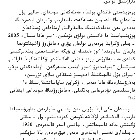
نارازىلىق تۋادى.
پرەزيدەنتى قانداي بولسا، مەملەكەتى سونداي. جالپى بۇل
جاعداي ەڭ الدىمەن مەملەكەت باسقارىپ وتىرعان ليدەردىڭ
بەدەلى مەن مەملەكەتتىڭ حالىقارالىق ارەناداعى ۇستانعان
پوزيتسياسىنا دا قاتىستى بولۋى مۇمكىن. ءبىر عانا مىسال، 2005
-جىلى ۋكراينا پرەمەرى بولعان يۋري ەحانۋروۆ ۆاشينگتونعا
بارعان ساپارىندا ءوز ەلىنىڭ اق ۇيگە جاقىندىعىن بىلدىرگىسى
كەلدى مە، بەلارۋس پرەزيدەنتى الەكساندر لۋكاشەنكوعا قاراتىپ
سىرتىنان ءبىرقىدىرۋ ءسوز ايتىپ جىبەرگەن. ازىلدەگەنى بولار.
ءبىراق بۇل قالجىڭنىڭ ادەپسىز شىققانى بىلاي تۇرسىن،
بەلارۋستاردىڭ عانا ەمەس، ۋكراين ساياساتشىلارىنىڭ دا
قارسىلىعىن تۋدىرعانى بەلگىلى. ەحانۋروۆتىڭ سونداعى ايتقانى
نە؟!.
- وسىدان ەكى اپتا بۇرىن مەن رەسمي ساپارمەن بەلورۋسسياعا
بارىپ، الەكساندر لۋكاشەنكومەن كەزدەستىم. ول - مىقتى
ۇگىتشى جانە ناسيحاتشى، جاقسى اسەر قالدىردى. 1930
-جىلدارى نەمىس ايەلدەرى «مەن فيۋرەردەن بالا سۇيگىم