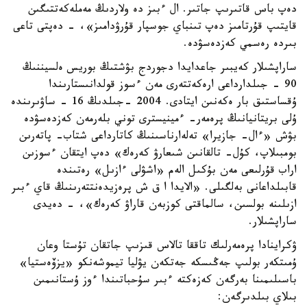
دەپ باس قاتىرىپ جاتىر. ال ءبىز دە ولاردىڭ مەملەكەتتىگىن
قايتىپ قۇرتامىز دەپ تىنباي جوسپار قۇرۋدامىز»، - دەپتى تاعى
بىردە رەسمي كەزدەسۋدە.
ساراپشىلار كەيبىر جاعدايدا دجوردج بۋشتىڭ بوريس ەلسيننىڭ
90 - جىلدارداعى ارەكەتتەرى مەن ءسوز قولدانىستارىندا
ۇقساستىق بار ەكەنىن ايتادى. 2004 -جىلدىڭ 16 - ساۋىرىندە
ۇلى بريتانيانىڭ پرەمەر- ءمينيسترى توني بلەرمەن كەزدەسۋدە
بۋش «ءال- جازيرا» تەلەارناسىنىڭ كاتارداعى شتاب- پاتەرىن
بومبىلاپ، كۇل- تالقانىن شىعارۋ كەرەك» دەپ ايتقان ءسوزىن
اراب قۇرلىعى مەن بۇكىل الەم «اشۋلى ءازىل» رەتىندە
قابىلداعانى بەلگىلى. «الايدا ا ق ش پرەزيدەنتتەرىنىڭ قاي ءبىر
ازىلىنە بولسىن، سالماقتى كوزبەن قاراۋ كەرەك»، - دەيدى
ساراپشىلار.
ۋكراينادا پرەمەرلىك تاققا تالاس قىزىپ جاتقان تۇستا وعان
ۇمىتكەر بولىپ جەڭىسكە جەتكەن يۋليا تيموشەنكو «يزۆەستيا»
باسىلىمىنا بەرگەن كەزەكتە ءبىر سۇحباتىندا ءوز ۇستانىمىن
بىلاي بىلدىرگەن: