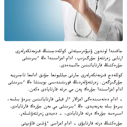
جاقىندا لوندون ۋنيۆەرسيتەتى كوللەدجىنىڭ قىزمەتكەرلەرى
ارنايى زەرتتەۋ جۇرگىزىپ، ادام اعزاسىندا ەڭ ءبىرىنشى
جۇرەكتىڭ قارتاياتىنىن مالىمدەدى.
كوللەدج قىزمەتكەرلەرى جارتى ميلليونعا جۋىق ادامعا تاجىريبە
جۇرگىزگەن. زەرتتەۋلەردىڭ قورىتىندىسى بويىنشا ەڭ ءبىرىنشى
ادام اعزاسىندا جۇرەك پەن مي ەرتە قارتايادى ەكەن.
- ادام دەنەسىندەگى اعزالار ءار قيلى قارتاياتىنىن بىرەۋ بىلسە،
بىرەۋ بىلە بەرمەيدى. ەڭ ءبىرىنشى مي مەن جۇرەك قارتايادى.
اسىرەسە جۇرەك ەرتە قارتايادى، - دەيدى زەرتتەۋشىلەر.
جۇرەكتىڭ ەرتە قارتايۋى - ادام اعزاسى ءۇشىن قاۋىپتى