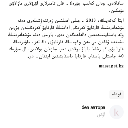
سانالادى. ودان كەلىپ جۇرەك- قان تامىرلارى اۋرۋلارى مازالاۋى
مۇمكىن.
ايتا كەتەيىك، 2013 -جىلى اعىلشىن زەرتتەۋشىلەرى دەنە
مۇشەلەرىنىڭ قارتايۋ كەزەڭى ادامنىڭ قارتايۋ كەزەڭىنەن بۇرىن
وتە باستايتىندىعىن دالەلدەگەن ەدى. بارلىق دەنە مۇشەلەرىنىڭ
ىشىندە ۇلكەن مي مەن وكپەنىڭ قارتايۋى ەڭ تەز، باۋىردىڭ
قارتايۋى ءبىرشاما باياۋ بولادى دەپ جازعان بولاتىن. ال جۇرەك
40 جاستان باستاپ قارتايا باستايتىنىن ايتقان- دى.
massaget.kz
قوعام
без автора
اۆتور