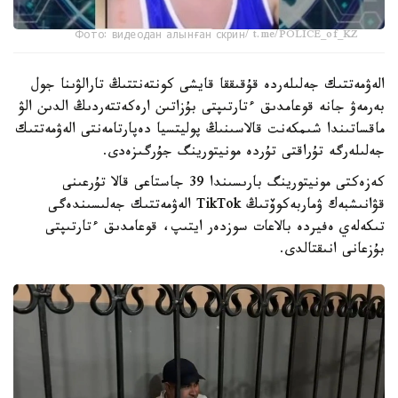
Фото: видеодан алынған скрин/ t.me/POLICE_of_KZ
الەۋمەتتىك جەلىلەردە قۇقىققا قايشى كونتەنتتىڭ تارالۋىنا جول
بەرمەۋ جانە قوعامدىق ءتارتىپتى بۇزاتىن ارەكەتتەردىڭ الدىن الۋ
ماقساتىندا شىمكەنت قالاسىنىڭ پوليتسيا دەپارتامەنتى الەۋمەتتىك
جەلىلەرگە تۇراقتى تۇردە مونيتورينگ جۇرگىزەدى.
كەزەكتى مونيتورينگ بارىسىندا 39 جاستاعى قالا تۇرعىنى
قۋانىشبەك ۋماربەكوۆتىڭ TikTok الەۋمەتتىك جەلىسىندەگى
تىكەلەي ەفيردە بالاعات سوزدەر ايتىپ، قوعامدىق ءتارتىپتى
بۇزعانى انىقتالدى.