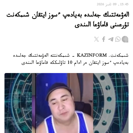
15:45, 09 تامىز 2026
الەۋمەتتىك جەلىدە بەيادەپ ءسوز ايتقان شىمكەنت
تۇرعىنى قاماۋعا الىندى
شىمكەنت. KAZINFORM - شىمكەنتتە الەۋمەتتىك جەلىدە
بەيادەپ ءسوز ايتقان ەر ادام 10 تاۋلىككە قاماۋعا الىندى