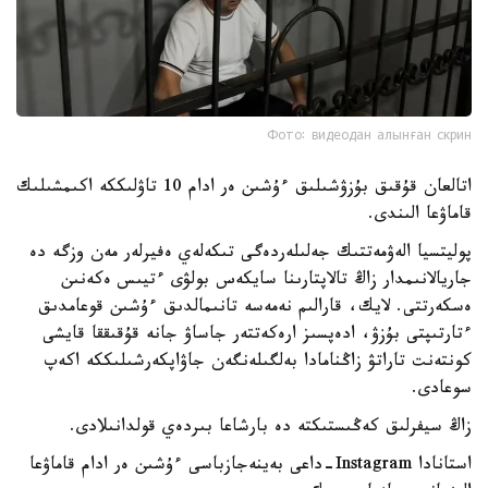
Фото: видеодан алынған скрин
اتالعان قۇقىق بۇزۋشىلىق ءۇشىن ەر ادام 10 تاۋلىككە اكىمشىلىك
قاماۋعا الىندى.
پوليتسيا الەۋمەتتىك جەلىلەردەگى تىكەلەي ەفيرلەر مەن وزگە دە
جاريالانىمدار زاڭ تالاپتارىنا سايكەس بولۋى ءتيىس ەكەنىن
ەسكەرتتى. لايك، قارالىم نەمەسە تانىمالدىق ءۇشىن قوعامدىق
ءتارتىپتى بۇزۋ، ادەپسىز ارەكەتتەر جاساۋ جانە قۇقىققا قايشى
كونتەنت تاراتۋ زاڭنامادا بەلگىلەنگەن جاۋاپكەرشىلىككە اكەپ
سوعادى.
زاڭ سيفرلىق كەڭىستىكتە دە بارشاعا بىردەي قولدانىلادى.
استانادا Instagram-داعى بەينەجازباسى ءۇشىن ەر ادام قاماۋعا