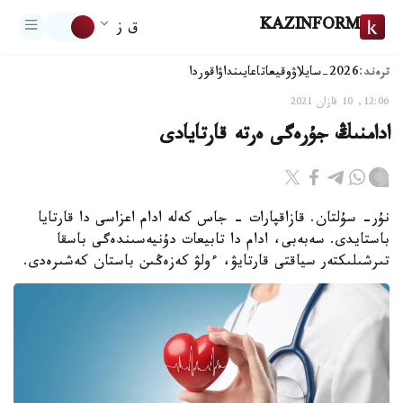
KAZINFORM
ق ز
ترەند:
2026-سايلاۋ
وقيعا
تاعايىنداۋ
اقوردا
12:06, 10 قازان 2021
ادامنىڭ جۇرەگى ەرتە قارتايادى
نۇر- سۇلتان. قازاقپارات - جاس كەلە ادام اعزاسى دا قارتايا
باستايدى. سەبەبى، ادام دا تابيعات دۇنيەسىندەگى باسقا
تىرشىلىكتەر سياقتى قارتايۋ، ءولۋ كەزەڭىن باستان كەشىرەدى.