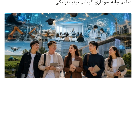
عىلىم جانە جوعارى ءبىلىم مينيسترلىگى.
Коллаж: Kazinform / ИИ
گرانتقا اۋىلدىق ەلدى مەكەندەردەگى، شاعىن جانە
مونوقالالارداعى مەكتەپتەردىڭ 25 جاسقا دەيىنگى تۇلەكتەرى
ۇمىتكەر بولا الادى.
باعدارلاما جەتىم بالالار مەن كامەلەتكە تولعانعا دەيىن اتا-