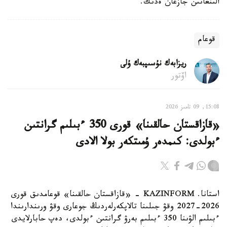
الىنعانىن جازعان ەدىك.
قوعام
ريزابەك نۇسىپبەك ۇلى
اۆتور
15:08, 09 تامىز 2026
«قازاقستان حالقىنا» قورى 350 ءبىلىم گرانتىن
ءبولدى: كىمدەر ۇمىتكەر بولا الادى
استانا. KAZINFORM - «قازاقستان حالقىنا» قوعامدىق قورى
2026-2027 وقۋ جىلىنا تالاپكەرلەردىڭ جوعارى وقۋ ورىندارىندا
ءبىلىم الۋىنا 350 ءبىلىم بەرۋ گرانتىن ءبولدى، دەپ حابارلايدى