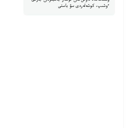
وسكەمەندە داۋىل مەن نوسەر جاڭبىردان جارىق
ءوشىپ، كوشەلەردى سۋ باستى