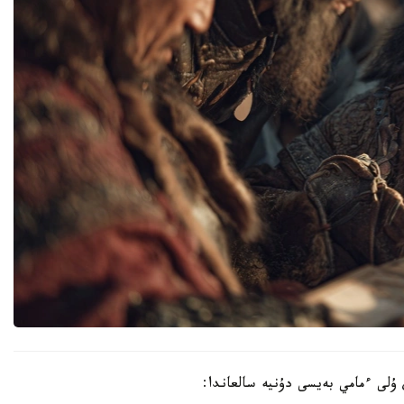
ۇلى ءمامي بەيسى دۇنيە سالعاندا: