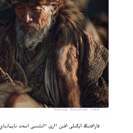
Коллаж: Kazinform/ Canva
قازاقتىڭ ايگىلى اقىن ءارى ءانشىسى اسەت نايمانباي 