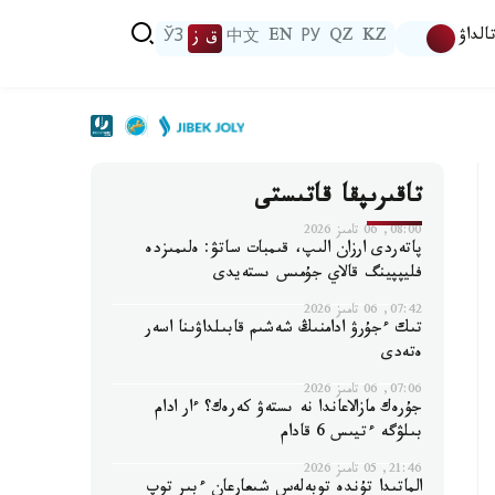
الداۋ
KZ
QZ
РУ
EN
中文
ق ز
ЎЗ
تاقىرىپقا قاتىستى
08:00, 06 تامىز 2026
پاتەردى ارزان الىپ، قىمبات ساتۋ: ەلىمىزدە
فليپپينگ قالاي جۇمىس ىستەيدى
07:42, 06 تامىز 2026
تىك ءجۇرۋ ادامنىڭ شەشىم قابىلداۋىنا اسەر
ەتەدى
07:06, 06 تامىز 2026
جۇرەك مازالاعاندا نە ىستەۋ كەرەك؟ ءار ادام
بىلۋگە ءتيىس 6 قادام
21:46, 05 تامىز 2026
الماتىدا تۇندە توبەلەس شىعارعان ءبىر توپ