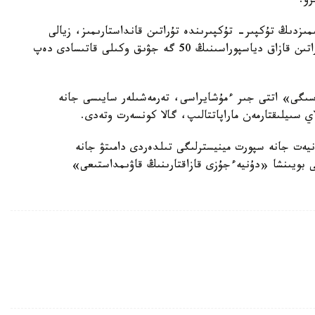
رۋ.
مىزدىڭ تۇكپىر- تۇكپىرىندە تۇراتىن قانداستارىمىز، زيالى
قاۋىم، ب ا ق، سونداي- اق 20 دان استام ەلدە تۇراتىن قازاق دياسپوراسىنىڭ 50 گە جۋىق وكىلى قاتىسادى دەپ
سىگى» اتتى جىر ءمۇشايراسى، تەرمەشىلەر سايىسى جانە
 سىيلىقتارمەن ماراپاتتالىپ، گالا كونسەرت وتەدى.
يەت جانە سپورت مينيسترلىگى تىلدەردى دامىتۋ جانە
بويىنشا «دۇنيەءجۇزى قازاقتارىنىڭ قاۋىمداستىعى»