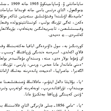
«موڭعول، التاي ەرتىس باسى جانە قوبداعا ساياحا
ءماميدىڭ اۋىلىندا وقىتۋشىلىق ىستەيتىن شاكەر مولل
ەكەن، تەگى تۇرىك بولىپ، كونستانتينوپولدە وقىع
وقىمىستىلىعىن، تاجىريبەلىگىن بەينەلەپ، بۇرمالانعا
كەلتىردى...» دەيدى.
كوردىڭىز بە، سول داۋىردەگى اباقيا مەكتەبىنىڭ وقى
قالاي اكەلدى، اسىرەسە ەندىگى ۇرپاقتىڭ ءوسىپ-جەت
اق ۇعۋعا بولار ەدى، مىنە، وسىنداي مۇعالىمدەر بولع
ءدىني ماماندار عانا ەمەس، ورىس، پارسى، تۇرىك، ف
الگەبرا، جاعىراپيا، ادەبيەت پاندەرىنە جەتىك ازاماتتا
ءيا، بۇلايشا دالەل ايتۋىم، ماقالانىڭ ۇعىنىقتىلىعىن
مويىنداپ، تۇراقتاندىرىپ، توبەلەرىنە كوتەرىپ وتى
ءۇنىن كەيىنگى ۇرپاققا جەتكىزۋ عانا.
ءيا، ءمامي 1856-جىلى قازىرگى التاي قال