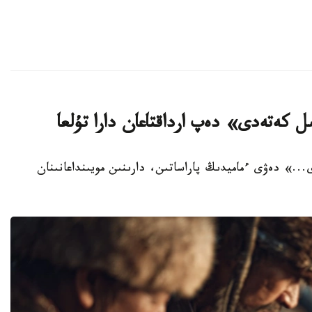
 كەتەدى» دەپ ارداقتاعان دارا تۇلعا
..» دەۋى ءماميدىڭ پاراساتىن، دارىنىن مويىنداعانىنان