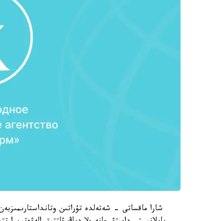
شارا ماقساتى - شەتەلدە تۇراتىن وتانداستارىمىزبە