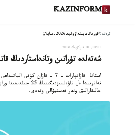
KAZINFORM
ترەند:
اقوردا
تاعايىنداۋ
وقيعا
2026-سايلاۋ
08:01, 30 قىركۇيەك 2016
شەتەلدە تۇراتىن وتانداستاردىڭ قات
استانا. قازاقپارات - 7 - قازان كۇ
تەاترىندا ەل تاۋەلسىز
حالىقارالىق ونەر فەستيۆالى وتەدى.