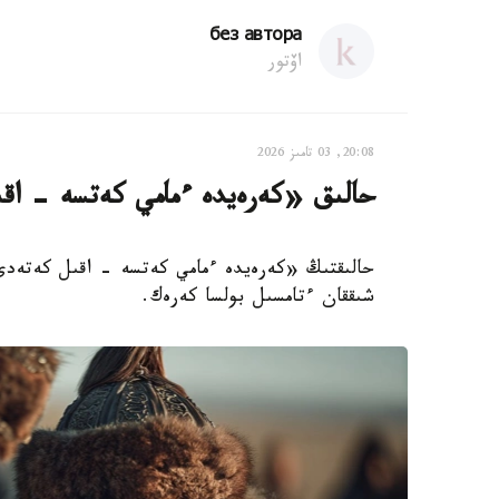
без автора
اۆتور
20:08, 03 تامىز 2026
حالىق «كەرەيدە ءمامي كەتسە - اقىل
حالىقتىڭ «كەرەيدە ءمامي كەتسە - اقىل كەتەدى.
شىققان ءتامسىل بولسا كەرەك.