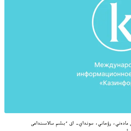
ن مادەني، رۋحاني، سونداي- اق ءبىلىم سالاسىنداعى