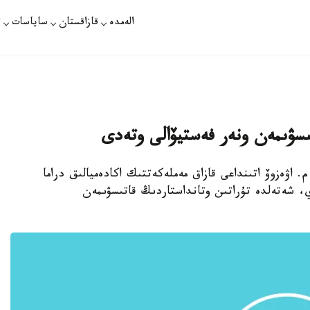
الەمدە
قازاقستان
ساياسات
ت
ىسۋىمەن ونەر فەستيۆالى وتەدى
نى الماتىداعى م. اۋەزوۆ اتىنداعى قازاق مەملەكەتتىك اكادەميالىق دراما
دىگىنىڭ 25 جىلدىعىنا وراي، شەتەلدە تۇراتىن وتانداستاردىڭ قاتىسۋىمەن