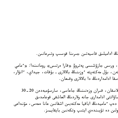
نىڭ اداميلىق قاسيەتىن جىرىنا قوسىپ وتىرعانىن.
ز، ورىس جازۋشىسى پەتروۆ «قارا ەرتىس» رومانىندا: «ءمامي
ن، بۇل مەكتەپتە ءوزىنىڭ بالالارى ـ بۇقات، جيداي، ءانۋار،
ا ادامداردىڭ دا بالالارى وقىعان.
«اباقيا» ءمامي بەيسىنىڭ قىستاۋى بىتەۋىرگەدە ورنالاسقان، قىران وزەنىنىڭ جاعاسى، سارسۇمبەدەن 20-30
اۋاتتى ادامدارى جانە ولاردىڭ العاشقى قوعامدىق
دەپ ءماميدىڭ اباقيا مەكتەبىن اشقانىن عانا ەمەس، مۇنداعى
لىن دە تۇيىندەي ايتىپ وتكەنىن بايقايمىز.