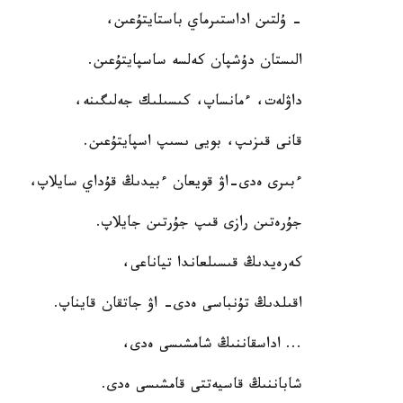
- ۇلتىن اداستىرماي باستايتۇعىن،
الىستان دۇشپان كەلسە ساسپايتۇعىن.
داۋلەت، ءمانساپ، كىسىلىك جەلىگىنە،
قانى قىزىپ، بويى ىسىپ اسپايتۇعىن.
ءبىرى ەدى-اۋ قويعان ءبيدىڭ قۇداي سايلاپ،
جۇرەتىن رازى قىپ جۇرتىن جايلاپ.
كەرەيدىڭ قىسىلعاندا تياناعى،
اقىلدىڭ تۇنباسى ەدى- اۋ جاتقان قايناپ.
... اداسقاننىڭ شامشىسى ەدى،
شاباننىڭ قاسيەتتى قامشىسى ەدى.