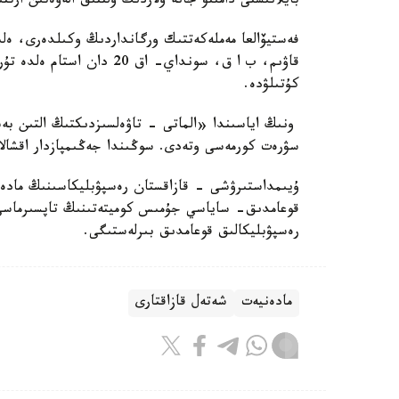
بايلانىستى دامىتۋ جانە ولاردىڭ ۇلتتىق الەۋەتىن ارتتى
فەستيۆالعا مەملەكەتتىك ورگانداردىڭ وكىلدەرى، ەلى
كۇتىلۋدە.
ونىڭ اياسىندا «الماتى - تاۋەلسىزدىكتىڭ التىن بە
سۋرەت كورمەسى وتەدى. سوڭىندا جەڭىمپازدار اقشالاي
ۇيىمداستىرۋشى - قازاقستان رەسپۋبليكاسىنىڭ مادەن
قوعامدىق- ساياسي جۇمىس كوميتەتىنىڭ تاپسىرماسى 
رەسپۋبليكالىق قوعامدىق بىرلەستىگى.
مادەنيەت
شەتەل قازاقتارى