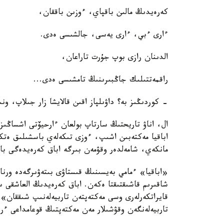
كەرەيدىڭ مالىن باقپاي، ءوزىن باققان،
ءارى ءبي، ءارى يەسى، جالشىسى ەدى.
الدىنان رازى بوپ جۇرت تاراعان،
راقمەتتىلىك جاڭبىرىنىڭ تامشىسى ەدى...
- كوردىڭىز بە؟ داۋىلپاز اقىن قالايشا زار جىلاپ، و
ال، اناۋ تاريحتىڭ سارتاپ بولعان ءارحيۆتى اشساڭى
اباقيا مەكتەبىن اشىپ، ءوزى تىكەلەي باسشىلىق ەتكە
مانكەي، شامەلدەر وقۋمەن بىرگە اباق كەرەيدەگى باسق
شاقىرىم قاشىقتىقتا ەكەن. اباق كەرەيدىڭ العاشقى س
قايراتكەرلەرى وسى مەكتەپتەن تاربيەلەنىپ شىققان» 
تاربيەلەنگەن وقۋشىلار مەن مەكتەپتىڭ قوعامداعى ءرو