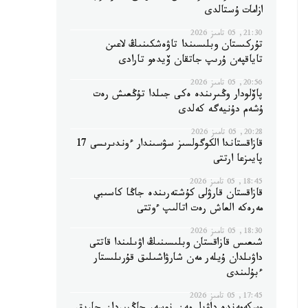
ازامات ۇستالدى
21:30, 05 تامىز 2026
تۇركىستان وبلىسىندا تاۋەشكىنىڭ لاعىن
تاياقپەن ۇرىپ جاتقان ۆيدەو تارادى
20:56, 05 تامىز 2026
پاۆلودار وڭىرىندە ەكى جىلدا تۇڭعىش رەت
ۇشەم دۇنيەگە كەلدى
20:28, 05 تامىز 2026
قازاقستاندا الكوگولسىز سۋسىندار ءوندىرىسى 17
پايىزعا ارتتى
18:45, 05 تامىز 2026
قازاقستان قارۋلى كۇشتەرىندە جاڭا كاسىبي
مەرەكە العاش رەت اتالىپ ءوتتى
18:30, 05 تامىز 2026
شىعىس قازاقستان وبلىسىنىڭ اۋىلىندا قاتتى
داۋىلدان ۇيلەر مەن شارۋاشىلىق قۇرىلىستار
ءبۇلىندى
17:45, 05 تامىز 2026