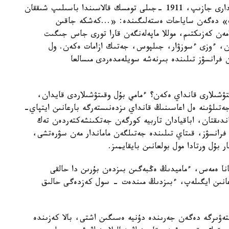
ساياحاتشى ۆ. ۆساپاجينكوۆ 1905 جانە 1909 -جىلدارى جازىپ، 1911 -جىلى تومسك قالاسىندا باسىلىپ شىققان
ت» دەگەن ساياحات ەستەلىگىندە: «...كەشكە جاقىن
امەن كەزىكتىم، موللا ماپەلەنگەن قارا تورى جاس جىگىت
ان، ءوزى ءسوزۋار، جىلپوس، جەتىك ازامات ەكەن. ول
ن فرانسۋز تىلىندە بىرنەشە سويلەمدەردى مىسالعا
تۋشىلارى قانداي ەكەن؟ ءمامي بۇل وقىتۋشىلاردى قايدان،
ىلۋىنە ەل اعاسىنىڭ قانداي ىزدەنىستەرگە بارعانىن ايتپاي-
اندىقتان، اباقيادان تاربيە كورگەن جەتكىنشەكتەردەن تەك
رانسۋز، قىتاي تىلىندە جەتىلگەن ماماندار مەن سۋرەتشى،
ر بۇل ورتادا مول بولعانىن بايقايمىز.
ا عانا ەمەس، ءماميدىڭ ەڭبەگىن بىزدەن بۇرىن دا حالقى
رعانىن ايگىلەپ، ءبىزدىڭ مىندەت - سول كەزدەگى حالىق
اسىنىڭ بىتەۋىرگە دەگەن جەرىندە دۇنيە ەسىگىن اشتى، بالا كەزىندە