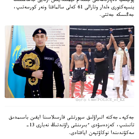
پوليتسيا دەپارتامەنتى جىلدام قيمىلدايتىن ارنايى جاساعىنىڭ
ينسپەكتورى ەلدار وتارالى 61 كەلى سالماقتا ونەر كورسەتىپ،
جەڭىسكە جەتتى.
Фото: t.me/POLICE_of_KZ
جەكپە-جەكتە اتىراۋلىق سپورتشى قارسىلاسىنا ايقىن باسىمدىق
تانىتىپ، كەزدەسۋدى ءبىرىنشى راۋندتىڭ نەبارى 13-
سەكۋندىندا نوكاۋتپەن اياقتادى.