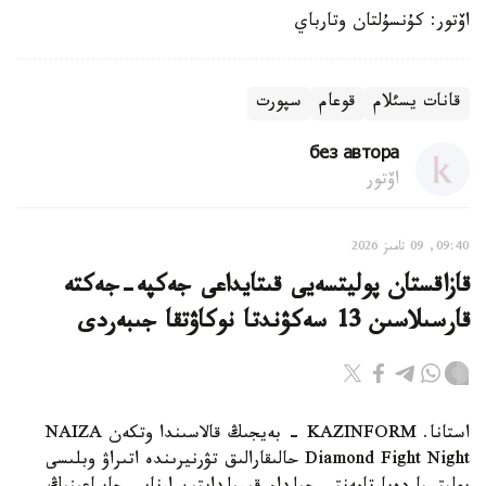
اۆتور: كۇنسۇلتان وتارباي
قانات يسئلام
قوعام
سپورت
без автора
اۆتور
09:40, 09 تامىز 2026
قازاقستان پوليتسەيى قىتايداعى جەكپە-جەكتە
قارسىلاسىن 13 سەكۋندتا نوكاۋتقا جىبەردى
استانا. KAZINFORM - بەيجىڭ قالاسىندا وتكەن NAIZA
Diamond Fight Night حالىقارالىق تۋرنيرىندە اتىراۋ وبلىسى