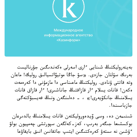
بەينەروليكتىڭ شىنايى ءارى اسەرلى ەكەندىگىن جۋرناليست
بەرىك سۇلتان جازدى. «سۋ جاڭا موتيۆاتسيالىق روليك! ماعان
وتە قاتتى ۇنادى. روليكتىڭ ماعىناسى دا مازمۇنى دا كەرەمەت
ەكەن! قانات يسلام ءار قازاقتىڭ جاناشىرى! ءار قازاق قانات
يسلامنىڭ جانكۇيەرى!» ، - دەلىنگەن ونىڭ فەيسبۋكتەگى
جازباسىندا.
شىنىمەن دە، وسى ۆيدەوروليكتەن قانات يسلامنىڭ بالدىرعان
بوكسشىعا جىگەر بەرىپ، كەز-كەلگەن سپورتشى چەمپيون بولۋ
ءۇشىن نە ىستەۋ كەرەكتىگىن ايتىپ جاتقانىن انىق بايقاۋعا