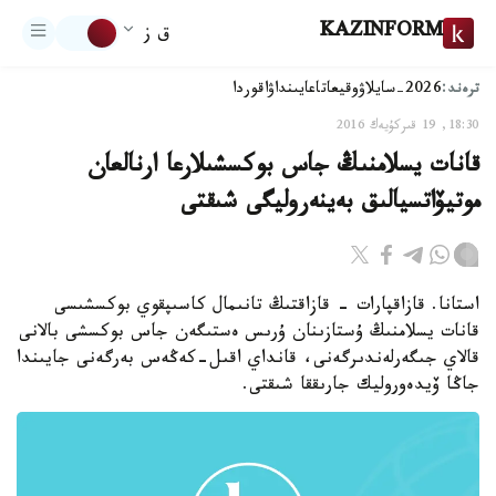
KAZINFORM
ق ز
ترەند:
2026-سايلاۋ
وقيعا
تاعايىنداۋ
اقوردا
18:30, 19 قىركۇيەك 2016
قانات يسلامنىڭ جاس بوكسشىلارعا ارنالعان
موتيۆاتسيالىق بەينەروليگى شىقتى
استانا. قازاقپارات - قازاقتىڭ تانىمال كاسىپقوي بوكسشىسى
قانات يسلامنىڭ ۇستازىنان ۇرىس ەستىگەن جاس بوكسشى بالانى
قالاي جىگەرلەندىرگەنى، قانداي اقىل-كەڭەس بەرگەنى جايىندا
جاڭا ۆيدەوروليك جارىققا شىقتى.