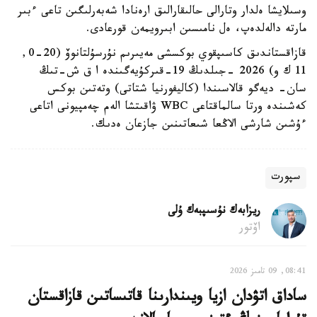
وسىلايشا ەلدار وتارالى حالىقارالىق ارەنادا شەبەرلىگىن تاعى ءبىر
مارتە دالەلدەپ، ەل نامىسىن ابىرويمەن قورعادى.
قازاقستاندىق كاسىپقوي بوكسشى مەيىرىم نۇرسۇلتانوۆ (20-0,
11 ك و) 2026 -جىلدىڭ 19-قىركۇيەگىندە ا ق ش-تىڭ
سان- ديەگو قالاسىندا (كاليفورنيا شتاتى) وتەتىن بوكس
كەشىندە ورتا سالماقتاعى WBC ۋاقىتشا الەم چەمپيونى اتاعى
ءۇشىن شارشى الاڭعا شىعاتىنىن جازعان ەدىك.
سپورت
ريزابەك نۇسىپبەك ۇلى
اۆتور
08:41, 09 تامىز 2026
ساداق اتۋدان ازيا ويىندارىنا قاتىساتىن قازاقستان