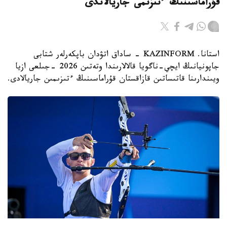
قۇراماسىنىڭ ءتىزىمى جاريالاندى
استانا. KAZINFORM - ساداق اتۋدان باپكەرلەر شتابى
جاپونيانىڭ ايچي-ناگويا قالالارىندا وتەتىن 2026 -جىلعى ازيا
ويىندارىنا قاتىساتىن قازاقستان قۇراماسىنىڭ ءتىزىمىن جاريالادى.