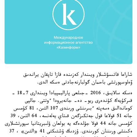
شاراعا قاتىسۋشىلار ويىندار كەزىندە قازا تاپقان يراندىق
ۆەلوسپورتشى باحمان گولبارنەجادتى ەسكە الدى.
ەسكە سالايىق، 2016 -جىلعى پاراليمپيادا ويىندارى 7-18 -
قىركۇيەك كۇندەرى ريو- دە- جانەيرودا ءوتتى. جالپى
كوماندالىق ەسەپتە ءبىرىنشى ورىندى 107 التىن، 81 كۇمىس
جانە 51 قولاعا قول جەتكىزگەن قىتاي يەلەنسە، 64 التىن، 39
كۇمىس جانە 44 قولا جۇلدەگە يە بولعان ۇلىبريتانيا سپورتشىلارى
ەكىنشى ورىننان كورىندى. ۇزدىك ۇشتىكتى 41 «التىن» ، 37