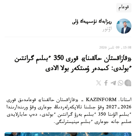
قوعام
ريزابەك نۇسىپبەك ۇلى
اۆتور
15:08, 09 تامىز 2026
«قازاقستان حالقىنا» قورى 350 ءبىلىم گرانتىن
ءبولدى: كىمدەر ۇمىتكەر بولا الادى
استانا. KAZINFORM - «قازاقستان حالقىنا» قوعامدىق قورى
2026-2027 وقۋ جىلىنا تالاپكەرلەردىڭ جوعارى وقۋ ورىندارىندا
ءبىلىم الۋىنا 350 ءبىلىم بەرۋ گرانتىن ءبولدى، دەپ حابارلايدى
عىلىم جانە جوعارى ءبىلىم مينيسترلىگى.