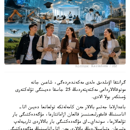
Коллаж: Kazinform / ИИ
گرانتقا اۋىلدىق ەلدى مەكەندەردەگى، شاعىن جانە
مونوقالالارداعى مەكتەپتەردىڭ 25 جاسقا دەيىنگى تۇلەكتەرى
ۇمىتكەر بولا الادى.
باعدارلاما جەتىم بالالار مەن كامەلەتكە تولعانعا دەيىن اتا-
اناسىنىڭ قامقورلىعىنسىز قالعان ازاماتتارعا، مۇگەدەكتىگى بار
تۇلعالارعا، سونداي-اق مۇگەدەكتىگى بار بالالاردى تاربيەلەپ
وتىرعان وتباسىلاردىڭ بالالارى مەن اتا-اناسىنىڭ مۇگەدەكتىگى