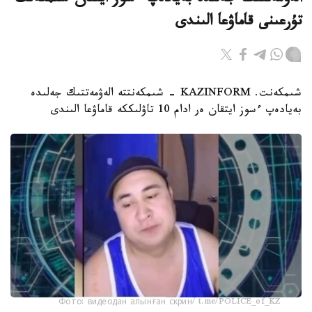
الەۋمەتتىك جەلىدە بەيادەپ ءسوز ايتقان شىمكەنت
تۇرعىنى قاماۋعا الىندى
شىمكەنت. KAZINFORM - شىمكەنتتە الەۋمەتتىك جەلىدە
بەيادەپ ءسوز ايتقان ەر ادام 10 تاۋلىككە قاماۋعا الىندى
Фото: видеодан алынған скрин/ t.me/POLICE_of_KZ