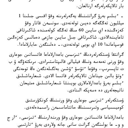
بار تالاپكەرلەرگە ارنالعان.
- ءبىلىم بەرۋ گرانتىنىڭ يەگەرلەرىنە وقۋ اقىسى جىلىنا 1
ميلليون تەڭگەگە دەيىن تولەنەدى. سونىمەن قاتار وقۋ
كەزەڭىندە اي سايىن 60 مىڭ تەڭگە كولەمىندە شاكىرتاقى
تاعايىندالادى. شاكىرتاقى جىل سايىن جازعى دەمالىس كەزەڭىن
قوسپاعاندا 10 اي بويى تولەنەدى،- دەلىنگەن حابارلامادا.
گرانتقا ۇمىتكەرلەردىڭ ءتىزىمىن باعدارلاماعا قاتىساتىن جوعارى
وقۋ ورنى نەمەسە ونىڭ فيليالى قالىپتاستىرادى. ىرىكتەۋگە ۇ ب
ت تاپسىرىپ، وقۋعا ءتۇسۋ ءۇشىن بەلگىلەنگەن ەڭ تومەنگى
ءوتۋ بالىن جيناعان تالاپكەرلەر قاتىسا الادى. شىعارماشىلىق
ءبىلىم بەرۋ باعدارلامالارى بويىنشا شىعارماشىلىق ەمتيحان
ناتيجەلەرى دە ەسەپكە الىنادى.
ۇمىتكەرلەر ءتىزىمى جوعارى وقۋ ورنىنىڭ كونكۋرستىق
كوميسسياسى وتىرىسىنىڭ حاتتاماسىمەن راسىمدەلەدى.
باعدارلاماعا قاتىساتىن جوعارى وقۋ ورىندارىنىڭ ءتىزىمى، ءار ج
و و- عا بولىنگەن گرانت سانى جانە ولاردى بەرۋ ءتارتىبى