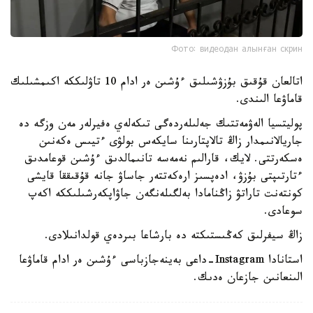
Фото: видеодан алынған скрин
اتالعان قۇقىق بۇزۋشىلىق ءۇشىن ەر ادام 10 تاۋلىككە اكىمشىلىك
قاماۋعا الىندى.
پوليتسيا الەۋمەتتىك جەلىلەردەگى تىكەلەي ەفيرلەر مەن وزگە دە
جاريالانىمدار زاڭ تالاپتارىنا سايكەس بولۋى ءتيىس ەكەنىن
ەسكەرتتى. لايك، قارالىم نەمەسە تانىمالدىق ءۇشىن قوعامدىق
ءتارتىپتى بۇزۋ، ادەپسىز ارەكەتتەر جاساۋ جانە قۇقىققا قايشى
كونتەنت تاراتۋ زاڭنامادا بەلگىلەنگەن جاۋاپكەرشىلىككە اكەپ
سوعادى.
زاڭ سيفرلىق كەڭىستىكتە دە بارشاعا بىردەي قولدانىلادى.
استانادا Instagram-داعى بەينەجازباسى ءۇشىن ەر ادام قاماۋعا
الىنعانىن جازعان ەدىك.