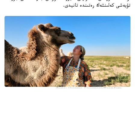
تۇيەشى كەلىنشەك رەتىندە تانيدى.
Фото: Назерке Саниязова/Kazinform
كەيىپكەرىمىز - ءبىر ەمەس، ەكى قىزىل ديپلومنىڭ يەسى.
ءبىرىنشى ماماندىعى - بۋحگالتەر- ەكونوميست، ەكىنشى
ماماندىعى - باستاۋىش سىنىپ ءمۇعالىمى. الايدا ول كارەرا
قۋعان جوق. ەكى ماماندىق بويىنشا جۇمىس ىستەمەدى. 14 جىل