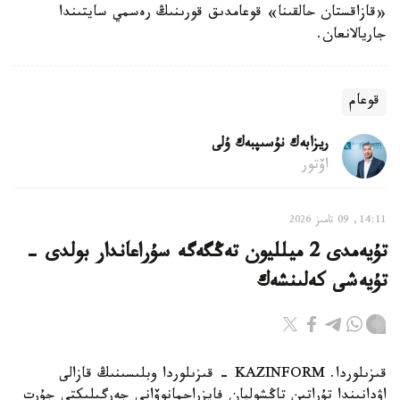
«قازاقستان حالقىنا» قوعامدىق قورىنىڭ رەسمي سايتىندا
جاريالانعان.
قوعام
ريزابەك نۇسىپبەك ۇلى
اۆتور
14:11, 09 تامىز 2026
تۇيەمدى 2 ميلليون تەڭگەگە سۇراعاندار بولدى -
تۇيەشى كەلىنشەك
قىزىلوردا. KAZINFORM - قىزىلوردا وبلىسىنىڭ قازالى
اۋدانىندا تۇراتىن تاڭشولپان فايزراحمانوۆانى جەرگىلىكتى جۇرت