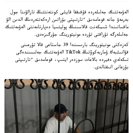
الەۋمەتتىك جەلىلەردە قۇقىققا قايشى كونتەنتتىڭ تارالۋىنا جول
بەرمەۋ جانە قوعامدىق ءتارتىپتى بۇزاتىن ارەكەتتەردىڭ الدىن الۋ
ماقساتىندا شىمكەنت قالاسىنىڭ پوليتسيا دەپارتامەنتى الەۋمەتتىك
جەلىلەرگە تۇراقتى تۇردە مونيتورينگ جۇرگىزەدى.
كەزەكتى مونيتورينگ بارىسىندا 39 جاستاعى قالا تۇرعىنى
قۋانىشبەك ۋماربەكوۆتىڭ TikTok الەۋمەتتىك جەلىسىندەگى
تىكەلەي ەفيردە بالاعات سوزدەر ايتىپ، قوعامدىق ءتارتىپتى
بۇزعانى انىقتالدى.