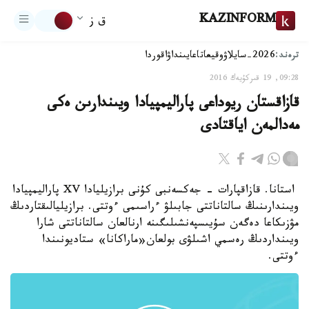
KAZINFORM
ق ز
ترەند:
2026-سايلاۋ
وقيعا
تاعايىنداۋ
اقوردا
09:28, 19 قىركۇيەك 2016
قازاقستان ريوداعى پاراليمپيادا ويىندارىن ەكى
مەدالمەن اياقتادى
استانا. قازاقپارات - جەكسەنبى كۇنى برازيليادا XV پاراليمپيادا
ويىندارىنىڭ سالتاناتتى جابىلۋ ءراسىمى ءوتتى. برازيليالىقتاردىڭ
مۋزىكاعا دەگەن سۇيىسپەنشىلىگىنە ارنالعان سالتاناتتى شارا
ويىنداردىڭ رەسمي اشىلۋى بولعان«ماراكانا» ستاديونىندا
ءوتتى.