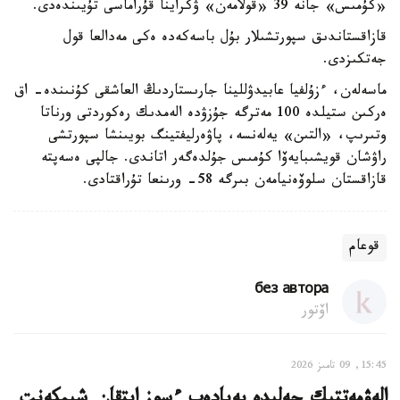
«كۇمىس» جانە 39 «قولامەن» ۋكراينا قۇراماسى تۇيىندەدى.
قازاقستاندىق سپورتشىلار بۇل باسەكەدە ەكى مەدالعا قول
جەتكىزدى.
ماسەلەن، ءزۇلفيا عابيدۋللينا جارىستاردىڭ العاشقى كۇنىندە- اق
ەركىن ستيلدە 100 مەترگە جۇزۋدە الەمدىك رەكوردتى ورناتا
وتىرىپ، «التىن» يەلەنسە، پاۋەرليفتينگ بويىنشا سپورتشى
راۋشان قويشىبايەۆا كۇمىس جۇلدەگەر اتاندى. جالپى ەسەپتە
قازاقستان سلوۆەنيامەن بىرگە 58- ورىنعا تۇراقتادى.
قوعام
без автора
اۆتور
15:45, 09 تامىز 2026