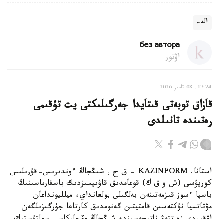
الەم
без автора
اۆتور
17:24, 08 تامىز 2026
قازاق توبەتى قىتايدا جەرگىلىكتى يت تۇقىمى
رەتىندە تانىلدى
استانا. KAZINFORM – ق ح ر شىڭجاڭ ءوندىرىس-قۇرىلىس
كورپۋسى (ش و ق ك) قوعامدىق قاۋىپسىزدىك باسقارماسىنىڭ
باسپا ءسوز قىزمەتىنەن بەلگىلى بولعانداي، ميلليونداعان
مۋتاتسيا نۇكتەسىن قامتيتىن گەنومدىق كارتاعا جۇرگىزىلگەن