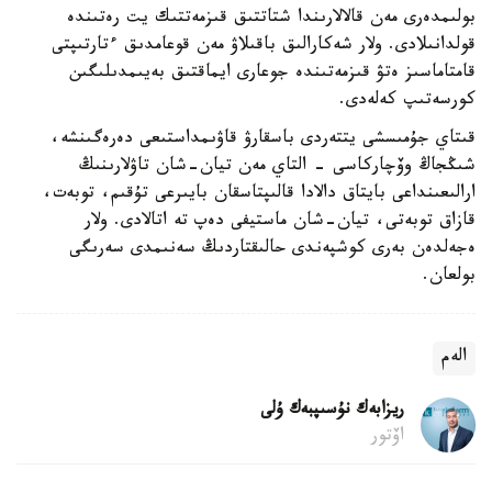
بولىمدەرى مەن قالالارىندا شتاتتىق قىزمەتتىك يت رەتىندە
قولدانىلادى. ولار شەكارالىق باقىلاۋ مەن قوعامدىق ءتارتىپتى
قامتاماسىز ەتۋ قىزمەتىندە جوعارى ايماقتىق بەيىمدىلىگىن
كورسەتىپ كەلەدى.
قىتاي جۇمىسشى يتتەردى باسقارۋ قاۋىمداستىعى دەرەگىنشە،
شىڭجاڭ وۆچاركاسى - التاي مەن تيان-شان تاۋلارىنىڭ
ارالىعىنداعى بايتاق دالادا قالىپتاسقان بايىرعى تۇقىم، توبەت،
قازاق توبەتى، تيان-شان ماستيفى دەپ تە اتالادى. ولار
ەجەلدەن بەرى كوشپەندى حالىقتاردىڭ سەنىمدى سەرىگى
بولعان.
الەم
ريزابەك نۇسىپبەك ۇلى
اۆتور