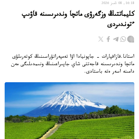
16:18, 08 تامىز 2026
كليماتتىڭ وزگەرۋى ماتچا وندىرىسىنە قاۋىپ
ءتوندىردى
استانا.قازاقپارات - جاپونيادا اۋا تەمپەراتۋراسىنىڭ كوتەرىلۋى
ماتچا وندىرىسىنە قاجەتتى شاي جاپىراعىنىڭ ونىمدىلىگى مەن
دامىنە اسەر ەتە باستادى.