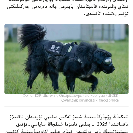
اۋقىمدى زەرتتەۋ ناتيجەسىندە شىڭجاڭ وۆچاركاسى سولتۇستىك
قىتاي وڭىرىندە قالىپتاسقان بايىرعى جانە دەربەس جەرگىلىكتى
تۇقىم رەتىندە تانىلدى.
Фото: ҚХР Шыңжаң Өндіріс-құрылыс корпусы (ШӨҚК)
Қоғамдық қауіпсіздік басқармасы
شىڭجاڭ وۆچاركاسىنىڭ شىعۋ تەگىن عىلىمي تۇرعىدان ناقتىلاۋ
ماقساتىندا 2025 -جىلعى تامىزدا شىڭجاڭ ساياسي-قۇقىق
ينستيتۋتىنىڭ باس بولۋىمەن قىتاي عىلىم اكادەمياسىنىڭ كۋنمين