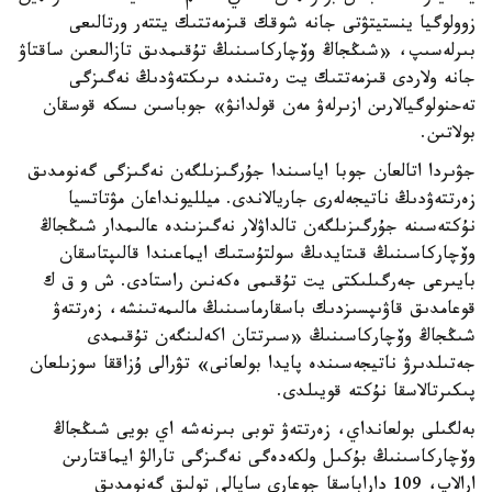
زوولوگيا ينستيتۋتى جانە شوقك قىزمەتتىك يتتەر ورتالىعى
بىرلەسىپ، «شىڭجاڭ وۆچاركاسىنىڭ تۇقىمدىق تازالىعىن ساقتاۋ
جانە ولاردى قىزمەتتىك يت رەتىندە ىرىكتەۋدىڭ نەگىزگى
تەحنولوگيالارىن ازىرلەۋ مەن قولدانۋ» جوباسىن ىسكە قوسقان
بولاتىن.
جۋىردا اتالعان جوبا اياسىندا جۇرگىزىلگەن نەگىزگى گەنومدىق
زەرتتەۋدىڭ ناتيجەلەرى جاريالاندى. ميلليونداعان مۋتاتسيا
نۇكتەسىنە جۇرگىزىلگەن تالداۋلار نەگىزىندە عالىمدار شىڭجاڭ
وۆچاركاسىنىڭ قىتايدىڭ سولتۇستىك ايماعىندا قالىپتاسقان
بايىرعى جەرگىلىكتى يت تۇقىمى ەكەنىن راستادى. ش و ق ك
قوعامدىق قاۋىپسىزدىك باسقارماسىنىڭ مالىمەتىنشە، زەرتتەۋ
شىڭجاڭ وۆچاركاسىنىڭ «سىرتتان اكەلىنگەن تۇقىمدى
جەتىلدىرۋ ناتيجەسىندە پايدا بولعانى» تۋرالى ۇزاققا سوزىلعان
پىكىرتالاسقا نۇكتە قويىلدى.
بەلگىلى بولعانداي، زەرتتەۋ توبى بىرنەشە اي بويى شىڭجاڭ
وۆچاركاسىنىڭ بۇكىل ولكەدەگى نەگىزگى تارالۋ ايماقتارىن
ارالاپ، 109 داراباسقا جوعارى ساپالى تولىق گەنومدىق