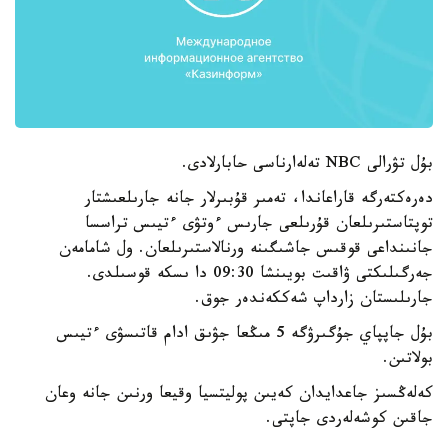
بۇل تۋرالى NBC تەلەارناسى حابارلادى.
دەرەكتەرگە قاراعاندا، تەمىر قۇبىرلار جانە جارىلعىشتار
توپتاستىرىلعان قۇرىلعى جارىس ءوتۋى ءتيىس تراسسا
جانىنداعى قوقىس جاشىگىنە ورنالاستىرىلعان. ول شامامەن
جەرگىلىكتى ۋاقىت بويىنشا 09:30 دا ىسكە قوسىلدى.
جارىلىستان زارداپ شەككەندەر جوق.
بۇل جاپپاي جۇگىرۋگە 5 مىڭعا جۋىق ادام قاتىسۋى ءتيىس
بولاتىن.
كەلەڭسىز جاعدايدان كەيىن پوليتسيا وقيعا ورنىن جانە وعان
جاقىن كوشەلەردى جاپتى.