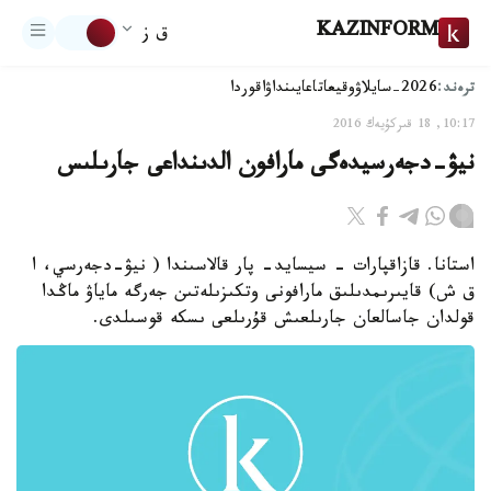
KAZINFORM
ق ز
ترەند:
2026-سايلاۋ
وقيعا
تاعايىنداۋ
اقوردا
10:17, 18 قىركۇيەك 2016
نيۋ-دجەرسيدەگى مارافون الدىنداعى جارىلىس
استانا. قازاقپارات - سيسايد- پار قالاسىندا ( نيۋ-دجەرسي، ا
ق ش) قايىرىمدىلىق مارافونى وتكىزىلەتىن جەرگە ماياۋ ماڭدا
قولدان جاسالعان جارىلعىش قۇرىلعى ىسكە قوسىلدى.