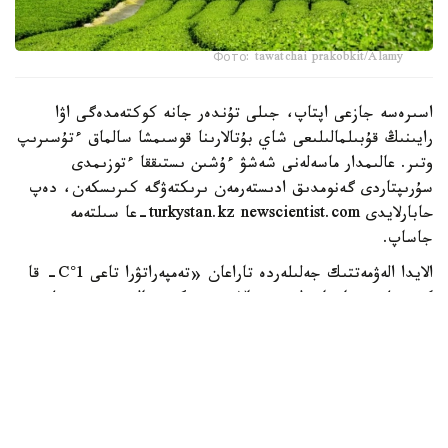
Фото: tawatchai prakobkit/Alamy
اسىرەسە جازعى اپتاپ، جىلى تۇندەر جانە كوكتەمدەگى اۋا
رايىنىڭ قۇبىلمالىلىعى شاي بۇتالارىنا قوسىمشا سالماق ءتۇسىرىپ
وتىر. عالىمدار ماسەلەنى شەشۋ ءۇشىن ىستىققا ءتوزىمدى
سۇرىپتاردى گەنومدىق ادىستەرمەن ىرىكتەۋگە كىرىسكەن، دەپ
حابارلايدى turkystan.kz newscientist.com-عا سىلتەمە
جاساپ.
الايدا الەۋمەتتىك جەلىلەردە تاراعان «تەمپەراتۋرا تاعى 1°C- قا
كوتەرىلسە، ماتچا مۇلدە جوعالادى» دەگەن مالىمدەمەنى عىلىمي
تۇرعىدان دالەلدەنگەن بولجام دەۋگە بولمايدى. قازىرگى
زەرتتەۋلەر كليماتتىڭ جىلىنۋى ءونىم كولەمىن ازايتىپ، جوعارى
ساپالى ماتچانىڭ ءدامىن وزگەرتۋى مۇمكىن ەكەنىن كورسەتەدى.
ءبىراق ناقتى ءبىر گرادۋسقا بايلانعان جويىلۋ شەگى انىقتالعان
جوق.