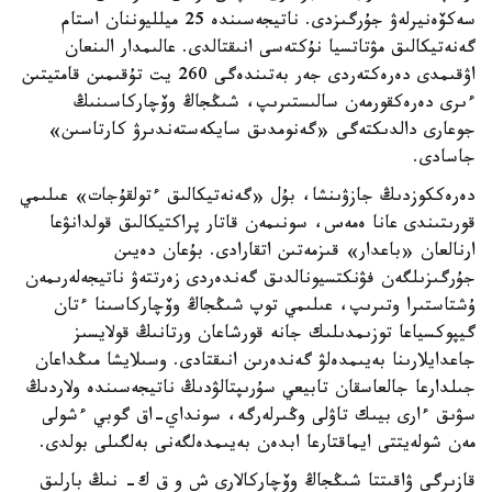
سەكۆەنيرلەۋ جۇرگىزدى. ناتيجەسىندە 25 ميلليوننان استام
گەنەتيكالىق مۋتاتسيا نۇكتەسى انىقتالدى. عالىمدار الىنعان
اۋقىمدى دەرەكتەردى جەر بەتىندەگى 260 يت تۇقىمىن قامتيتىن
ءىرى دەرەكقورمەن سالىستىرىپ، شىڭجاڭ وۆچاركاسىنىڭ
جوعارى دالدىكتەگى «گەنومدىق سايكەستەندىرۋ كارتاسىن»
جاسادى.
دەرەككوزدىڭ جازۋىنشا، بۇل «گەنەتيكالىق ءتولقۇجات» عىلىمي
قورىتىندى عانا ەمەس، سونىمەن قاتار پراكتيكالىق قولدانۋعا
ارنالعان «باعدار» قىزمەتىن اتقارادى. بۇعان دەيىن
جۇرگىزىلگەن فۋنكتسيونالدىق گەندەردى زەرتتەۋ ناتيجەلەرىمەن
ۇشتاستىرا وتىرىپ، عىلىمي توپ شىڭجاڭ وۆچاركاسىنا ءتان
گيپوكسياعا توزىمدىلىك جانە قورشاعان ورتانىڭ قولايسىز
جاعدايلارىنا بەيىمدەلۋ گەندەرىن انىقتادى. وسىلايشا مىڭداعان
جىلدارعا جالعاسقان تابيعي سۇرىپتالۋدىڭ ناتيجەسىندە ولاردىڭ
سۋىق ءارى بيىك تاۋلى وڭىرلەرگە، سونداي-اق گوبي ءشولى
مەن شولەيتتى ايماقتارعا ابدەن بەيىمدەلگەنى بەلگىلى بولدى.
قازىرگى ۋاقىتتا شىڭجاڭ وۆچاركالارى ش و ق ك- نىڭ بارلىق