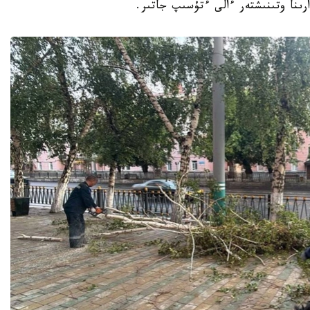
ىنا وتىنىشتەر ءالى ءتۇسىپ جاتىر.