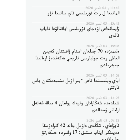
11:42, 04 تامىز 2026
الماتىدا ل ر ت قۇرىلىسى قاي ساتىدا تۇر
15:42, 03 تامىز 2026
زايسانداعى اۋەجاي قۇرىلىسى اياقتالۋعا تاياپ
قالدى
15:06, 03 تامىز 2026
ەلىمىزدە 70 جىلدان استام ۋاقىتتان كەيىن
العاش رەت جولبارىس تاريحي مەكەندەۋ ارەالىنا
جىبەرىلدى
14:52, 03 تامىز 2026
اباي وبلىسىندا تاعى ءبىر اۋىل ىشىمدىكتەن باس
تارتتى
14:23, 03 تامىز 2026
شىلدەدە شەكارادان وتپەك بولعان 4 مىڭ شەتەل
ازاماتى ۇستالدى
07:12, 03 تامىز 2026
نايزاعاي، شاڭدى داۋىل جانە 42 گرادۋسقا
دەيىنگى اپتاپ ىستىق: 17 وڭىردە ەسكەرتۋ