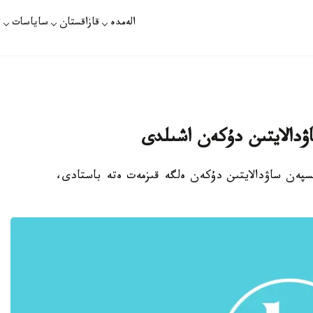
الەمدە
قازاقستان
ساياسات
ت
اۋدالايتىن دۇكەن اشىلدى
دىسپەن ساۋدالايتىن دۇكەن ەلگە قىزمەت ەتە باستادى،