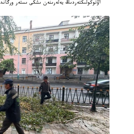
اۆتوكولىكتەردىڭ يەلەرىنەن ىشكى ىستەر ورگاندار