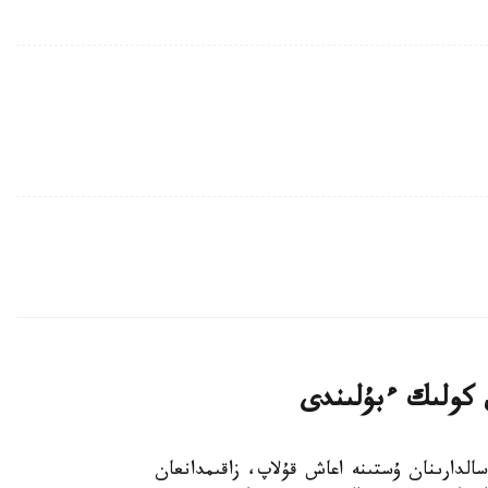
 كولىك ءبۇلىندى
ەندە داۋىل سالدارىنان ۇستىنە اعاش قۇلاپ، زاقىمدانعان