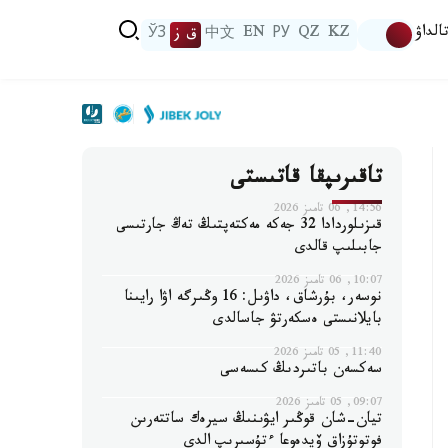
الداۋ
KZ
QZ
РУ
EN
中文
ق ز
ЎЗ
تاقىرىپقا قاتىستى
14:56, 06 تامىز 2026
قىزىلوردادا 32 جەكە مەكتەپتىڭ تەڭ جارتىسى
جابىلىپ قالدى
10:07, 06 تامىز 2026
نوسەر، بۇرشاق، داۋىل: 16 وڭىرگە اۋا رايىنا
بايلانىستى ەسكەرتۋ جاسالدى
11:40, 05 تامىز 2026
سەكسەن باتىردىڭ كىسەسى
09:07, 05 تامىز 2026
تيان-شان قوڭىر ايۋىنىڭ سيرەك ساتتەرىن
فوتوتۇزاق ۆيدەوعا ءتۇسىرىپ الدى