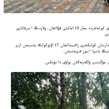
قالا اكىمدىگىنىڭ مالىمەتىنشە، داۋىل كەزىندە ورتالىق كوشەلەردە جەل 15 اعاشتى قۇلاتقان. ولاردىڭ ءبىرقاتارى
دى.
- قازىرگى ۋاقىتتا پوليتسياعا اعاشتاردىڭ قۇلاۋى سالدارىنان كولىكتەرى زاقىمدانعان 17 اۆتوكولىك يەسىنەن ارىز
ىنىڭ باسپا ءسوز قىزمەتىنەن.
ى جۇگىنىپ ۇلگەرمەگەن بولۋى دا مۇمكىن.