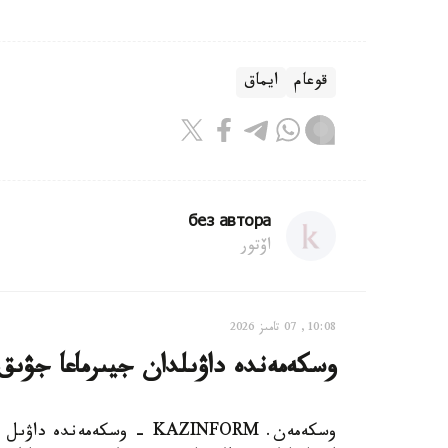
قوعام
ايماق
без автора
اۆتور
10:08, 07 تامىز 2026
وسكەمەندە داۋىلدان جيىرماعا جۋىق
وسكەمەن. KAZINFORM - وسكەم