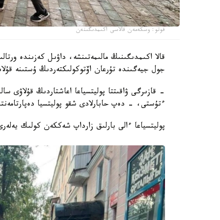
فوتو: وسكەمەن قالاسى اكىمدىگىنەن
جول جيەگىندە تۇرعان اۆتوكولىكتەردىڭ ۇستىنە قۇلا
ءتۇستى، - دەپ حابارلادى شقو پوليتسيا دەپارتامەنت
پوليتسياعا ءالى بارلىق زارداپ شەككەن كولىك يەلەر