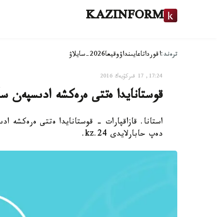
KAZINFORM
ترەند:
اقوردا
تاعايىنداۋ
وقيعا
2026-سايلاۋ
17:24, 17 قىركۇيەك 2016
قوستانايدا ەتتى ەرەكشە ادىسپەن س
استانا. قازاقپارات - قوستانايدا ەتتى ەرەكشە ا
دەپ حابارلايدى 24.kz.