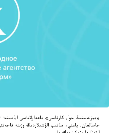
«بيزنەستىڭ جول كارتاسى» باعدارلاماسى اياسىندا اش
جاسالعان. ياعني، ساتىپ الۋشىلاردىڭ وزىنە قاجەتت