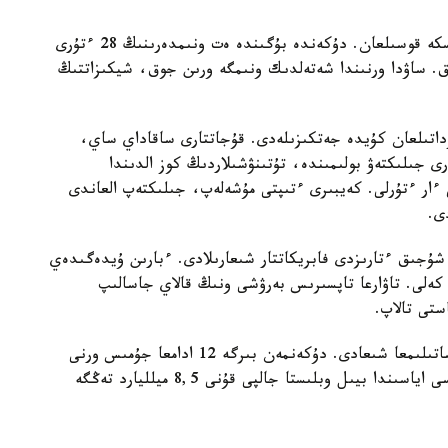
دۇكەن جانىنان ەت ونىمدەرىن شىعاراتىن سەح تا ىسكە قوسىلعان. دۇكەندە بۇگىندە ەت ونىمدەرىنىڭ 28 ءتۇرى
ا وعان تاعى 12 ءتۇرى قوسىلماق. ساۋدا ورنىندا شەتەلدىك ونىمگە ورىن جوق، شيكىزاتتىڭ
زداتىلعان كۇيدە جەتكىزىلەدى. قۇجاتتارى ساقاداي ساي،
ى جىلىكتەۋ بولىمىندە، تۇتىنۋشىلاردىڭ كوز الدىندا
ى ءار ءتۇرلى. كەيبىرى ءتىپتى مۇشەلەپ، جىلىكتەپ العاندى
ى.
شۇجىق ءتارىزدى فابريكاتتار شىعارىلادى. ءبارىن ۇيدەگىدەي
اسىلمەن ىستەيتىن سەحتىڭ كۇندىك قۋاتى - 120 كەلى. تاۋارعا تاپسىرىس بەرۋشى ونىڭ قالاي جاسالىپ
ستى تالاپ.
قازىر بۇل جەردە ايىنا 14-15 توننا ەت وڭدەلىپ، ساتىلىمعا شىعادى. دۇكەنمەن بىرگە 12 ادامعا جۇمىس ورنى
اشىلعان. ال «بيزنەستىڭ جول كارتاسى» باعدارلاماسى اياسىندا بيىل وبلىستا جالپى قۇنى 8,5 ميلليارد تەڭگە