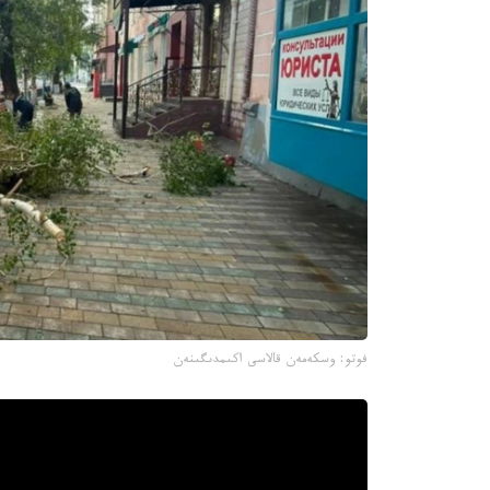
فوتو: وسكەمەن قالاسى اكىمدىگىنەن