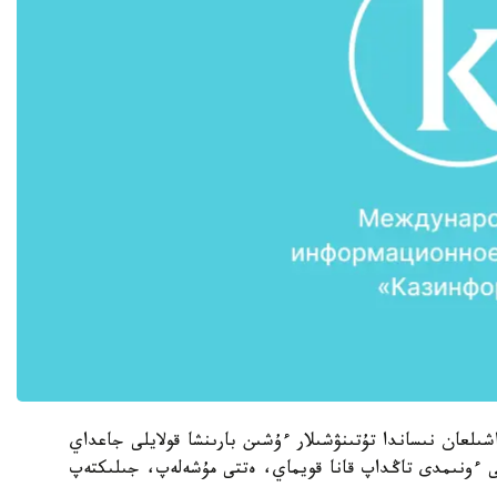
ىلعان نىساندا تۇتىنۋشىلار ءۇشىن بارىنشا قولايلى جاعداي
ى ءونىمدى تاڭداپ قانا قويماي، ەتتى مۇشەلەپ، جىلىكتەپ