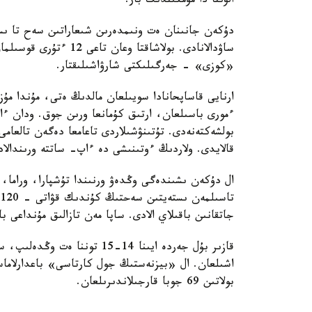
الۋىنا دا مۇمكىندىك بار.
ساۋدالانادى. بولاشاقت
«كوزى» - جەرگىلىكتى شارۋاشىلىقتار.
ارنايى قاساپحانادا سويىلعان مالدىڭ ەتى، مۇندا مۇ
ءمورى باسىلعان، ارتىق كۇمانعا ورىن جوق. ودان ءار
بولشەكتەنەدى. تۇتىنۋشىلاردى تاعامعا دەگەن تالعام
قالايدى. ولاردىڭ ءوتىنىشى دە ءاپ- ساتتە ورىندالاد
ال دۇكەن ىشىندەگى وڭدەۋ ورنىندا تۇشپارا، وراما، 
ت
جاتقانىن باقىلاي الادى. ساپا مەن تازالىق مۇنداعى با
بولاتىن 69 جوبا قارجىلاندىرىلعان.