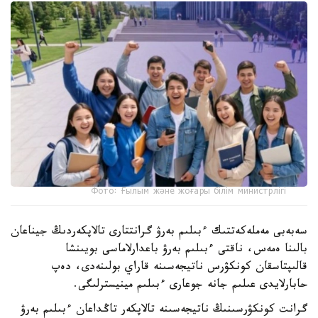
Фото: Ғылым және жоғары білім министрлігі
سەبەبى مەملەكەتتىك ءبىلىم بەرۋ گرانتتارى تالاپكەردىڭ جيناعان
بالىنا ەمەس، ناقتى ءبىلىم بەرۋ باعدارلاماسى بويىنشا
قالىپتاسقان كونكۋرس ناتيجەسىنە قاراي بولىنەدى، دەپ
حابارلايدى عىلىم جانە جوعارى ءبىلىم مينيسترلىگى.
گرانت كونكۋرسىنىڭ ناتيجەسىنە تالاپكەر تاڭداعان ءبىلىم بەرۋ