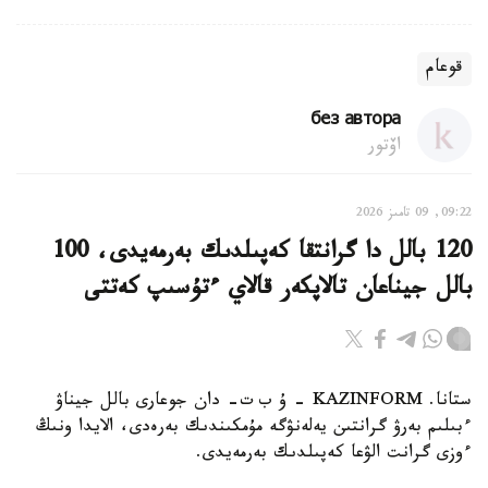
قوعام
без автора
اۆتور
09:22, 09 تامىز 2026
120 بالل دا گرانتقا كەپىلدىك بەرمەيدى، 100
بالل جيناعان تالاپكەر قالاي ءتۇسىپ كەتتى
ستانا. KAZINFORM – ۇ ب ت- دان جوعارى بالل جيناۋ
ءبىلىم بەرۋ گرانتىن يەلەنۋگە مۇمكىندىك بەرەدى، الايدا ونىڭ
ءوزى گرانت الۋعا كەپىلدىك بەرمەيدى.