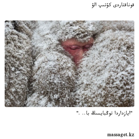
قوناقتاردى كۇتىپ الۋ
"ايازداردا توڭبايسىڭ با.. ."
massaget.kz