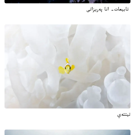
تابيعات- انا پەريزاتى
تيتتەي