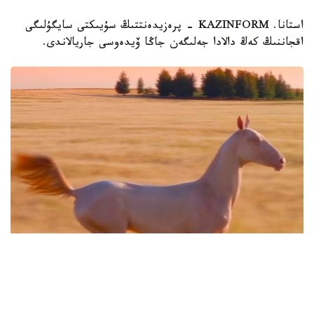
استانا. KAZINFORM - پرەزيدەنتتىڭ سۇيىكتى سايگۇلىگى
اقجاننىڭ كەڭ دالادا جەلىگەن جاڭا ۆيدەوسى جاريالاندى.
Фото: Кадр из видео