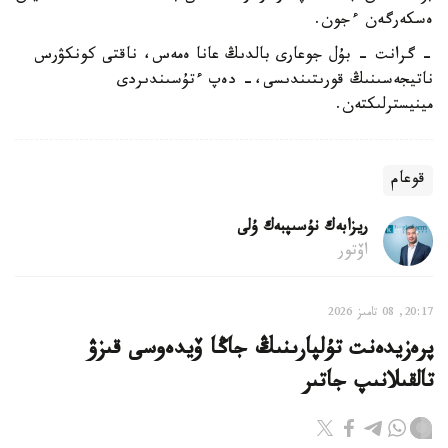
ەسكەرگەن ءجون.
- گرانت - بۇل جوعارى بالدىڭ عانا ەمەس، ناقتى كونكۋرس
ناتيجەسىنىڭ قورىتىندىسى،- دەپ ءتۇسىندىردى
مينيسترلىكتەن.
قوعام
ريزابەك نۇسىپبەك ۇلى
اۆتور
20:17, 08 تامىز 2026
پرەزيدەنت تۇلپارىنىڭ جاڭا ۆيدەوسى قىزۋ
تالقىلانىپ جاتىر