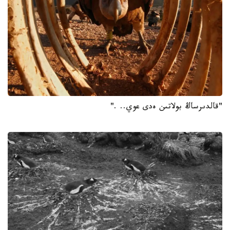
"قالدىرساڭ بولاتىن ەدى عوي.. ."