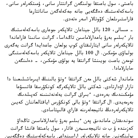
باعىتى، سول باعىتقا بولىنگەن گرانتتار سانى، ۇمىتكەرلەر سانى،
باسەكەلەستىك دەڭگەيى جانە جەكەلەگەن ساناتتارعا
قاراستىرىلعان كۆوتالار اسەر ەتەدى.
- مىسالى، 120 بالل جيناعان تالاپكەر جوعارى باسەكەلەستىك
بار ءبىلىم بەرۋ باعدارلاماسىن تاڭداسا، گرانت سانىنا قاراعاندا
تالاپكەرلەر سانى ايتارلىقتاي كوپ بولعان جاعدايدا گرانت يەگەرى
بولماۋى مۇمكىن. ال 100 بالل جيناعان تالاپكەر باسەكەلەستىگى
تومەن باعىت بويىنشا گرانتقا يە بولۋى مۇمكىن، - دەلىنگەن
حابارلامادا.
ماماندار شەكتى بالل مەن گرانتقا ءوتۋ بالىنىڭ ايىرماشىلىعىنا دا
نازار اۋدارتادى. شەكتى بالل تالاپكەرگە كونكۋرسقا قاتىسۋعا
مۇمكىندىك بەرەدى، ءبىراق گرانت يەلەنەتىنىنە كەپىلدىك
بەرمەيدى. ال گرانتقا ءوتۋ بالى كونكۋرس اياقتالعاننان كەيىن
تالاپكەرلەردىڭ ناتيجەلەرىنە قاراي قالىپتاسادى.
سوندىقتان ماماندىق پەن ءبىلىم بەرۋ باعدارلاماسىن تاڭداۋ
كەزىندە ۇ ب ت ناتيجەسىمەن قاتار، سول باعىتقا قانشا گرانت
بولىنگەنىن جانە تالاپكەرلەر اراسىنداعى باسەكەلەستىك دەڭگەيىن