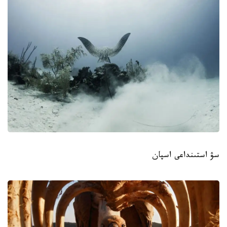
سۋ استىنداعى اسپان