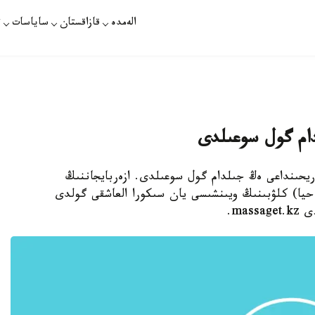
الەمدە
قازاقستان
ساياسات
ت
دام گول سوعىلدى
اريحىنداعى ەڭ جىلدام گول سوعىلدى. ازەربايجاننىڭ
حيا) كلۋبىنىڭ ويىنشىسى يان سىكورا العاشقى گولدى