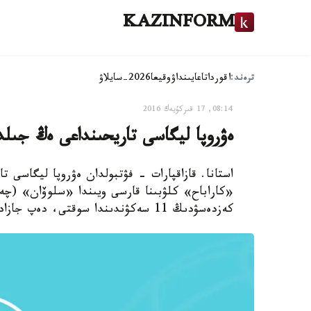
KAZINFORM
ترەند:
اقوردا
تاعايىنداۋ
وقيعا
2026-سايلاۋ
08:14, 17 قىركۇيەك 2016
ەۋروپا ليگاسى تاريحىنداعى ەڭ جىل
استانا. قازاقپارات - فۋتبولدان ەۋروپا ليگاسى ت
«كاراباح» كلۋبىنا قارسى ويىندا «سلوۆان» (چە
كەزدەسۋدىڭ 11 سەكۋندىندا سوقتى، دەپ جازادى massaget.kz.