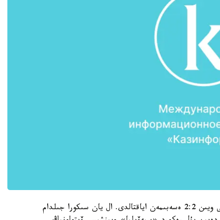
قوس كلۋب اراسىنداعى توپتىق كەزەڭدەگى ءبىرىنشى ويىن 2:2 ەسەبىمەن اياقتالدى. ال يان سىكورا جىلدام