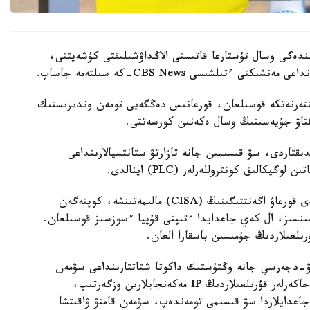
ىندەگى وسال تۇستارعا قاتىستى الاڭداۋشىلىقتى كۇشەيتتى،
ينتەرنەتكە قوسىلعان، قورعانىس دەڭگەيى تومەن وندىرىستىك
ىقتاۋ جۇيەسىنىڭ وسال ەكەنىن كورسەتتى.
قتاردى، سۋ قىسىمىن جانە تازارتۋ ستانتسيالارىنداعى
يكالىق كونتروللەرلەر (PLC) اينالدى.
ا ق ش- تىڭ كيبەرقاۋىپسىزدىك جانە ينفراقۇرىلىمدى قورعاۋ اگەنتتىگىنىڭ (CISA) مالىمەتىنشە، كوپتەگەن
ەرنەتكە براندماۋەرسىز، VPN قورعانىسىنسىز، ال كەي جاعدايدا ءتىپتى قۇپيا ءسوزسىز قوسىلعان.
ىلعىلاردىڭ جۇمىسىن باسقارا العان.
يۋ-دجەرسي جانە وڭتۇستىك داكوتا شتاتتارىنداعى سۋمەن
جابدىقتاۋ جۇيەلەرىنىڭ جۇمىسىنا ىركىلىس اكەلدى. حاكەرلەر قۇرىلعىلاردىڭ IP مەكەنجايلارىن وزگەرتىپ،
 جاعدايلاردا سۋ قىسىمى تومەندەپ، سۋمەن قامتۋ ۋاقىتشا