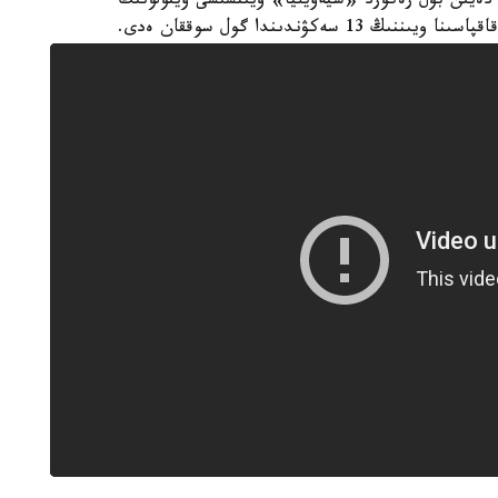
 دەيىن بۇل رەكورد «سيەۆيليا» ويىنشىسى ۆيتولونىڭ