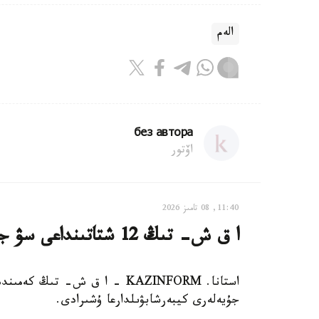
الەم
без автора
اۆتور
11:40, 08 تامىز 2026
ا ق ش- تىڭ 12 شتاتىنداعى سۋ جۇيەلەرى كيبەرشابۋىلعا ۇشىرادى
جۇيەلەرى كيبەرشابۋىلدارعا ۇشىرادى.