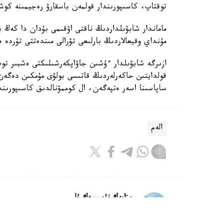
توقتاپ، كاسىپورىندار قولمەن باسقارۋ رەجيمىنە كو
ماماندار شابۋىلداردىڭ ناقتى اۋقىمى بۇدان دا كەڭ ب
مۇنداي وقيعالاردىڭ بارلىعى تۋرالى مىندەتتى تۇردە 
ازىرگە شابۋىلدار ءۇشىن جاۋاپكەرشىلىكتى ەشبىر توپ
قولدايتىن حاكەرلەردىڭ قاتىسى بولۋى مۇمكىن دەگەن 
ساپاسىنا اسەر ەتپەگەن، ال كوممۋنالدىق كاسىپورىندار
الەم
ريزابەك نۇسىپبەك ۇلى
اۆتور