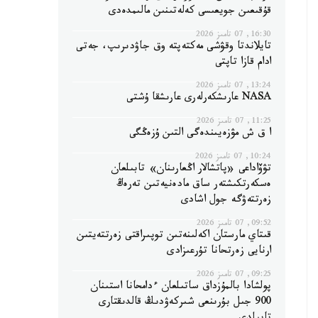
قۇقىعىن جويعىسى كەلەتىنىن مالىمدەدى
16:30, 07 تامىز 2026
تايلاندتا وقۋشى مەكتەپتە وق جاۋدىرىپ، جەتى
ادام قازا تاپتى
13:24, 07 تامىز 2026
NASA عارىشكەرلەرى عارىشقا ۇشتى
11:25, 07 تامىز 2026
ا ق ش مۋزەيىندەگى التىن ۇزەڭگى
10:24, 07 تامىز 2026
تۋۆاداعى «پاتشالار اڭعارىنان» تابىلعان
ەسكەرتكىشتەر ساق مادەنيەتىن تەرەڭ
زەرتتەۋگە جول اشادى
09:52, 07 تامىز 2026
قىتاي مارستان اكەلىنەتىن توپىراقتى زەرتتەيتىن
ارنايى زەرتحانا تۇرعىزادى
09:25, 07 تامىز 2026
پولشادا بالمۇزداق ساتىلعان ءدامحانا استىنان
900 جىل بۇرىنعى شىركەۋدىڭ قالدىقتارى