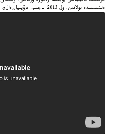
گولىنىڭ ناتيجەسى بويىنشا رەكورد ورناتتى. وسىعان
ەنشىسىندە بولاتىن. ول 2013 -جىلى «ۆيلياررەال» قاقپاسىنا ويىننىڭ 13 سەكۋندىندا گول سوققان ەدى.