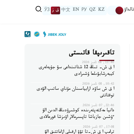
الداۋ
KZ
QZ
РУ
EN
中文
ق ز
ЎЗ
تاقىرىپقا قاتىستى
11:40, 08 تامىز 2026
ا ق ش- تىڭ 12 شتاتىنداعى سۋ جۇيەلەرى
كيبەرشابۋىلعا ۇشىرادى
10:42, 08 تامىز 2026
ا ق ش ساۋد ارابياسىنان مۇناي ساتىپ الۋدى
توقتاتتى
22:46, 07 تامىز 2026
دانيا مەكتەپتەرىندە كوشىرۋدىڭ الدىن الۋ
ءۇشىن جازباشا تاپسىرمالار اۋىزشا قورعالادى
17:08, 07 تامىز 2026
ترامپ ا ق ش-تا تۋۋ ارقىلى ازاماتتىق الۋ