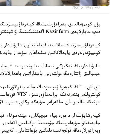
Фото: whyy.org
بۇل كوممۋنالدىق ينفراقۇرىلىمنىڭ كيبەرقاۋىپسىزدىگ
دەپ حابارلايدى Kazinform اگەنتتىگىنىڭ ۆاشينگتونداعى مەنشىكتى ءتىلشىسى CBS News-كە سىلتەمە جاساپ.
كيبەرقاۋىپسىزدىك سالاسىنىڭ ماماندارى شابۋىلدار 
كومپيۋتەرلەردى پايدالاناتىن مىڭداعان سۋمەن جابد
شابۋىلداردىڭ نەگىزگى نىساناسىنا وندىرىستىك جابدى
حيميالىق زاتتاردىڭ مولشەرىن باسقاراتىن باعدارلامالاناتىن لوگ
كونتروللەر ينت
سونىڭ سالدارىنان حاكەرلەر جۇيەگە وڭاي ەنىپ، قۇر
كيبەرشابۋىلدار دجوردجيا، ميچيگان، ميننەسوتا، ن
وپەراتورلاردىڭ قولجەتىمدىلىگىن بۇعاتتاعان. كەيبىر