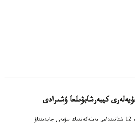
استانا. KAZINFORM – ا ق ش- تىڭ كەمىندە 12 شتاتىنداعى مەملەكەتتىك سۋمەن جابدىقتاۋ