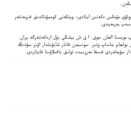
شكەن.
ولۋى مۇمكىن ەكەنىن ايتادى، ويتكەنى كوممۋنالدىق قىزمەتتەر
ەسەپ بەرمەيدى.
 موينىنا العان جوق. ا ق ش بيلىگى بۇل ارەكەتتەرگە يران
بولجام جاساپ وتىر. سونىمەن قاتار شابۋىلدار اۋىز سۋدىڭ
 جۇيەلەردى قىسقا مەرزىمدە تولىق باقىلاۋىنا قايتاردى.