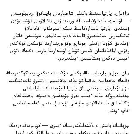
«اۋىل» پارتياسىنىڭ وكىلى شاحماردان بايمانوۆ «ديپلوممەن
— اۋىلعا» باعدارلاماسىنىڭ ورىندالۋىن باقىلاۋدى كۇشەيتۋدى
ۇسىندى. پارتيا باعدارلامانىڭ ىسكە اسىرىلۋىن قاداعالاۋ
تەتىكتەرىن جەتىلدىرۋ قاجەت دەپ سانايدى. سونىمەن قاتار
اۋىلدىق كۆوتا ارقىلى جوعارى وقۋ ورىندارىنا تۇسكەن تۇلەكتەر
وقۋىن اياقتاعاننان كەيىن تۋعان اۋىلدارىنا بارىپ ەڭبەك ەتۋى
ءتيىس دەگەن ۇستانىمىن ءبىلدىردى.
«اق جول» پارتياسىنىڭ وكىلى دۋلات تاستەكەي پەداگوگتەردىڭ
ەڭبەك جاعدايىن جاقسارتۋ جانە جالاقىسىن ارتتىرۋ قاجەتتىگىنە
نازار اۋداردى. سونداي-اق پارتيا الەۋمەتتىك ساياساتتى
جەتىلدىرۋگە جانە ءبىلىم بەرۋ جۇيەسىن دامىتۋعا باعىتتالعان
زاڭنامالىق باستامالاردى جۇيەلى تۇردە ۇسىنىپ كەلە جاتقانىن
اتاپ ءوتتى.
جوبانىڭ باستى ەرەكشەلىكتەرىنىڭ ءبىرى — كورەرمەندەردىڭ
بەلسەندى قاتىسۋى. تىكەلەي ەفير بارىسىندا QR-كود ارقىلى