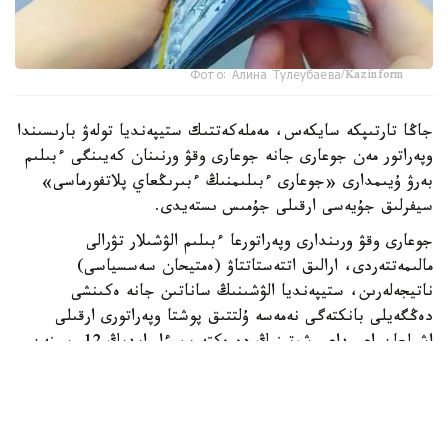
Фото: Алина Тулеубаева/Kazinform
جاڭا تارتىپكە سايكەس، مەملەكەتتىك ستيپەنديا تولەۋ بارىسىندا
وپەراتور مەن جوعارى جانە جوعارى وقۋ ورنىنان كەيىنگى ءبىلىم
بەرۋ ۇيىمدارى «جوعارى ءبىلىمنىڭ ءبىرىڭعاي پلاتفورماسى»
سيفرلىق جۇيەسى ارقىلى جۇمىس ىستەيدى.
جوعارى وقۋ ورىندارى وپەراتورعا ءبىلىم الۋشىلار تۋرالى
مالىمەتتەردى، ارالىق اتتەستاتتاۋ (ەمتيحان سەسسياسى)
ناتيجەلەرىن، ستيپەنديا الۋشىنىڭ ساناتىن جانە ەكىنشى
دەڭگەيلى بانكتەگى نەمەسە ۇلتتىق پوشتا وپەراتورى ارقىلى
اشىلعان اعىمداعى شوتىنىڭ دەرەكتەرىن ءار ايدىڭ 12-سىنەن
كەشىكتىرمەي جىبەرۋى ءتيىس.
ەگەر ايدىڭ 12- ءسى دەمالىس كۇنىنە سايكەس كەلسە، قۇجات
تاپسىرۋ مەرزىمى ودان كەيىنگى العاشقى جۇمىس كۇنىنە