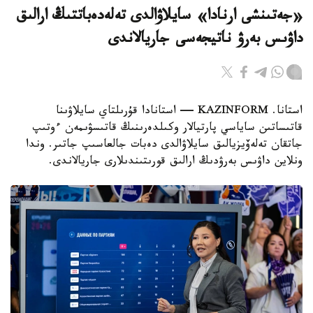
«جەتىنشى ارنادا» سايلاۋالدى تەلەدەباتتىڭ ارالىق
داۋىس بەرۋ ناتيجەسى جاريالاندى
استانا. KAZINFORM — استانادا قۇرىلتاي سايلاۋىنا
قاتىساتىن ساياسي پارتيالار وكىلدەرىنىڭ قاتىسۋىمەن ءوتىپ
جاتقان تەلەۆيزيالىق سايلاۋالدى دەبات جالعاسىپ جاتىر. وندا
ونلاين داۋىس بەرۋدىڭ ارالىق قورىتىندىلارى جاريالاندى.