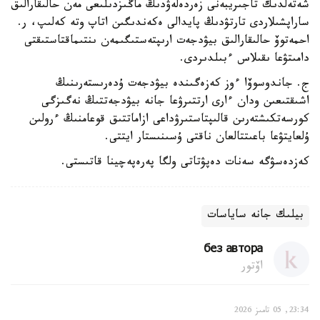
شەتەلدىك تاجىريبەنى زەردەلەۋدىڭ ماڭىزدىلىعى مەن حالىقارالىق
ساراپشىلاردى تارتۋدىڭ پايدالى ەكەندىگىن اتاپ وتە كەلىپ، ر.
احمەتوۆ حالىقارالىق بيۋدجەت ارىپتەستىگىمەن ىنتىماقتاستىقتى
دامىتۋعا ىقىلاس ءبىلدىردى.
ج. جاندوسوۆا ءوز كەزەگىندە بيۋدجەت ۇدەرىستەرىنىڭ
اشىقتىعىن ودان ءارى ارتتىرۋعا جانە بيۋدجەتتىڭ نەگىزگى
كورسەتكىشتەرىن قالىپتاستىرۋداعى ازاماتتىق قوعامنىڭ ءرولىن
ۇلعايتۋعا باعىتتالعان ناقتى ۇسىنىستار ايتتى.
كەزدەسۋگە سەنات دەپۋتاتى ولگا پەرەپەچينا قاتىستى.
بيلىك جانە ساياسات
без автора
اۆتور
23:34, 05 تامىز 2026