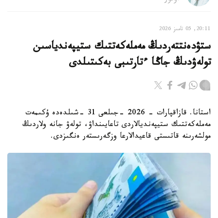
20:11, 05 تامىز 2026
ستۋدەنتتەردىڭ مەملەكەتتىك ستيپەندياسىن
تولەۋدىڭ جاڭا ءتارتىبى بەكىتىلدى
استانا. قازاقپارات - 2026 -جىلعى 31 -شىلدەدە ۇكىمەت
مەملەكەتتىك ستيپەنديالاردى تاعايىنداۋ، تولەۋ جانە ولاردىڭ
مولشەرىنە قاتىستى قاعيدالارعا وزگەرىستەر ەنگىزدى.