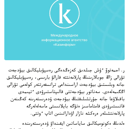
ر. احمەتوۆ ءۇش جىلدىق كەزەڭدەگى رەسپۋبليكالىق بيۋدجەت
تۋرالى زاڭ جوبالارىنىڭ پارلامەنتتە قارالۋ بارىسى، رەسپۋبليكالىق
جانە وبلىستىق بيۋدجەت اراسىنداعى ترانسفەرتتەر كولەمى تۋرالى
اڭگىمەلەدى. سەناتور بيۋدجەتتى قالىپتاستىرۋدى ءتيىمدى
باقىلاۋعا جانە جۇرتشىلىقتىڭ بيۋدجەت ۇدەرىستەرىنە كەڭىنەن
قاتىستىرۋدى قامتاماسىز ەتۋگە بايلانىستى ماسەلەلەرگە
پارلامەنتشىلەر ەرەكشە نازار اۋداراتىنىن اتاپ ءوتتى.
ەلدىڭ ەكونوميكالىق ساياساتىن ايقىنداۋ ۇدەرىستەرىندە