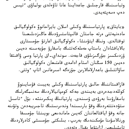
وتباسىنىڭ قارجىلىق جاعدايىنا عانا تاۋەلدى بولماۋى ءتيىس
دەپ ەسەپتەيدى.
«بايتاق» پارتياسىنىڭ وكىلى اسلان بايزاحانوۆ ەكولوگيالىق
مادەنيەتتى ەرتە جاستان قالىپتاستىرۋدىڭ ماڭىزدىلىعىنا
توقتالدى. ونىڭ ايتۋىنشا، ەكولوگيالىق اعارتۋ جۇمىستارى
بالاباقشادان باستاپ مەملەكەتتىك باسقارۋ جۇيەسىنە دەيىن
ۇزدىكسىز جۇرگىزىلۋى قاجەت. سونداي-اق پارتيا وسى ۋاقىتقا
دەيىن 150 مىڭنان استام ادامدى قامتىعان ەكولوگيالىق
ساۋاتتىلىق باعدارلامالارىن جۇزەگە اسىرعانىن اتاپ ءوتتى.
قازاقستاننىڭ حالىق پارتياسىنىڭ وكىلى بەيبىت قۇسايىنوۆ
كوللەدجدەردى بەيىندى جەكە كومپانيالاردىڭ سەنىمگەرلىك
باسقارۋىنا بەرۋدى ۇسىندى. پارتيانىڭ پىكىرىنشە، بۇل ءتاسىل
ستۋدەنتتەردىڭ وقۋ بارىسىندا وندىرىستىك تاجىريبەدەن وتۋىنە
جانە وقۋ اياقتالعاننان كەيىن ماماندىعى بويىنشا جۇمىسقا
ورنالاسۋىنا مۇمكىندىك بەرىپ، بىلىكتى جۇمىسشى كادرلاردىڭ
تاپشىلىعىن ازايتۋعا ىقپال ەتەدى.