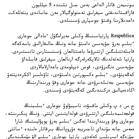
سونىمەن قاتار الداعى بەس جىل ىشىندە 5 ميلليون
قازاقستاندىقتى سيفرلىق تەحنولوگيالار مەن جاساندى ينتەللەكت
داعدىلارىنا وقىتۋ جوسپارى ۇسىنىلدى.
Respublica پارتياسىنىڭ وكىلى مەيرامگۇل ءمادالى جوعارى
ءبىلىم بەرۋ جۇيەسىن دامىتۋ جانە ونىڭ حالىقارالىق باسەكەگە
قابىلەتتىلىگىن ارتتىرۋعا باعىتتالعان ۇسىنىستارىن تانىستىردى.
پارتيا شەتەلدىك تالاپكەرلەرگە ارنالعان سيفرلىق قابىلداۋ
جۇيەسىن ەنگىزۋدى، قوس ديپلومدى باعدارلامالاردى
كەڭەيتۋدى، ءبىلىم ەكسپورتىن دامىتۋدى، تاۋەلسىز اككرەديتتەۋ
جۇيەسىن جەتىلدىرۋدى جانە جوعارى وقۋ ورىندارىنىڭ
اكادەميالىق ەركىندىگىن كەڭەيتۋدى ۇسىندى.
ج س د پ وكىلى ماقسۋت ناسيبۋلوۆ جوعارى ءبىلىمنىڭ
قولجەتىمدىلىگىن ارتتىرۋدى قولدايتىنىن ايتتى. ونىڭ پىكىرىنشە،
جوعارى وقۋ ورىندارىندا تەگىن ءبىلىم بەرۋ پوپۋليستىك شارا
ەمەس جانە مۇنداي تاجىريبە ەۋروپانىڭ بىرقاتار ەلىندە ءساتتى
جۇزەگە اسىرىلىپ كەلەدى. پارتيا جوعارى ءبىلىم الۋ مۇمكىندىگى