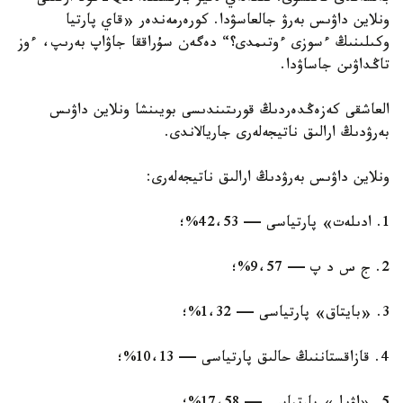
ونلاين داۋىس بەرۋ جالعاسۋدا. كورەرمەندەر «قاي پارتيا
وكىلىنىڭ ءسوزى ءوتىمدى؟“ دەگەن سۇراققا جاۋاپ بەرىپ، ءوز
تاڭداۋىن جاساۋدا.
العاشقى كەزەڭدەردىڭ قورىتىندىسى بويىنشا ونلاين داۋىس
بەرۋدىڭ ارالىق ناتيجەلەرى جاريالاندى.
ونلاين داۋىس بەرۋدىڭ ارالىق ناتيجەلەرى:
1. ادىلەت» پارتياسى — 42،53%؛
2. ج س د پ — 9،57%؛
3. «بايتاق» پارتياسى — 1،32%؛
4. قازاقستاننىڭ حالىق پارتياسى — 10،13%؛