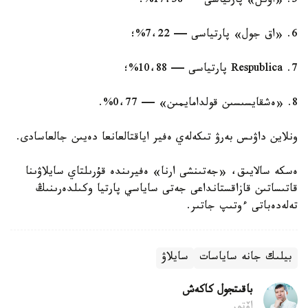
5. «اۋىل» پارتياسى — 17،58%؛
6. «اق جول» پارتياسى — 7،22%؛
7. Respublica پارتياسى — 10،88%؛
8. «ەشقايسىسىن قولدامايمىن» — 0،77%.
ونلاين داۋىس بەرۋ تىكەلەي ەفير اياقتالعانعا دەيىن جالعاسادى.
ەسكە سالايىق، «جەتىنشى ارنا» ەفيرىندە قۇرىلتاي سايلاۋىنا
قاتىساتىن قازاقستانداعى جەتى ساياسي پارتيا وكىلدەرىنىڭ
تەلەدەباتى ءوتىپ جاتىر.
بيلىك جانە ساياسات
سايلاۋ
باقىتجول كاكەش
اۆتور