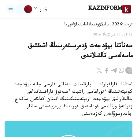
KAZINFORM
ق ز
ترەند:
2026-سايلاۋ
وقيعا
تاعايىنداۋ
اقوردا
21:18, 15 قىركۇيەك 2016
سەناتتا بيۋدجەت ۇدەرىستەرىنىڭ اشىقتىق
ماسەلەسى تالقىلاندى
استانا. قازاقپارات - پارلامەنت سەناتى قارجى جانە بيۋدجەت
كوميتەتىنىڭ ءتوراعاسى راشيت احمەتوۆ قازاقستانداعى
حالىقارالىق بيۋدجەت ارىپتەستىگىنىڭ اتىنان كەلگەن ساندج
زەرتتەۋ ورتالىعى قوعامدىق قورىنىڭ پرەزيدەنتى جانار
جاندوسوۆامەن كەزدەستى.