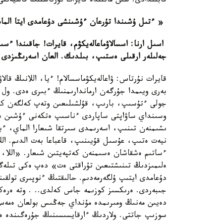
قابىلدادى. شىن مانىندە قايرات نۇرتاستىڭ قاسيەتتى
« ءتىل ۇشىندا تۇرعان ءۇشىنشى دۇعامدى ايتا الماد
اسىل ارنا: اسسالاۋماعالەيكۋم، قايرات! جاقىندا ءس
جەلىلەر ارقىلى ەستىپ، بىلدىك. العان اسەرىڭىزدى 
قايرات نۇرتاس: ۋاعالەيكۋماسسالام! ءيا، اللانىڭ قا
بەرى ويىمدا جۇرگەن ارماندارىمنىڭ ءبىرى ەدى. ول
جولى ءتۇسىپ، بارىپ، قۇلشىلىعىن وتەپ كەلگەن كەز-
وسىنداي ساۋاپتى ساپاردى ءناسىپ ەتكەنى ءۇشىن شۇك
ىشىمنەن تىنىپ، اسەرىمدى سىرتقا شىعارا الماي، ءبى
نيەت ەتىپ، عۇسىل قۇيىنىپ، قاعباعا بەت الدىم. الل
ءساتىم ەشقاشان ەسىمنەن كەتپەيتىن شىعار. «اللا، 
ەلىمىزدىڭ تىنىشتىعىن تۇراقتى ەت» دەپ ەكى تىلەگ
دۇعامدى ايتىپ ۇلگەرمەدىم. حالىقتىڭ ءنوپىرى تولقى
جىبەردى. ەرىكسىز كوزىمە جاس كەلدى.. . وتە ەرەكش
دەيىن مەنىڭ ومىرىمدە مۇنداي جەڭىس بولعان ەمەس. اي
سوزىپ جاتتى. ولاردىڭ ءارقايسىسىنىڭ جۇرەگىندە ە