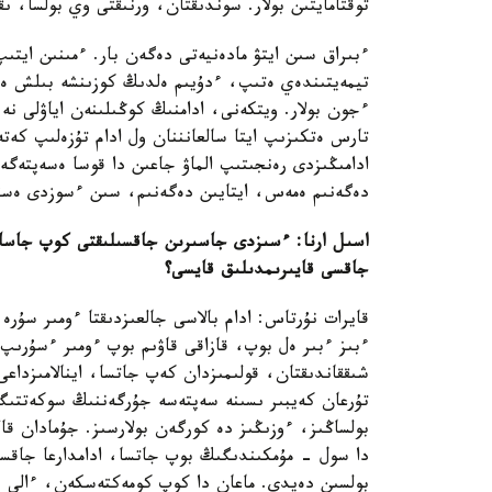
توقتامايتىن بولار. سوندىقتان، ورنىقتى وي بولسا، ىق
ءبىراق سىن ايتۋ مادەنيەتى دەگەن بار. ءمىنىن ايتى
تيمەيتىندەي ەتىپ، ءدۇيىم ەلدىڭ كوزىنشە بىلش ەت
ءجون بولار. ويتكەنى، ادامنىڭ كوڭىلىنەن اياۋلى ن
تارس ەتكىزىپ ايتا سالعانننان ول ادام تۇزەلىپ كەتە 
ادامىڭىزدى رەنجىتىپ الماۋ جاعىن دا قوسا ەسەپتەگە
دەگەنىم ەمەس، ايتايىن دەگەنىم، سىن ءسوزدى ەستي
اسىل ارنا: ءسىزدى جاسىرىن جاقسىلىقتى كوپ جاسا
جاقسى قايىرىمدىلىق قايسى؟
قايرات نۇرتاس: ادام بالاسى جالعىزدىقتا ءومىر سۇرە ا
ءبىز ءبىر ەل بوپ، قازاقى قاۋىم بوپ ءومىر ءسۇرىپ
شىققاندىقتان، قولىمىزدان كەپ جاتسا، اينالامىزداع
تۇرعان كەيبىر ىسىنە سەپتەسە جۇرگەننىڭ سوكەتتىگى
بولساڭىز، ءوزىڭىز دە كورگەن بولارسىز. جۇمادان قالم
دا سول - مۇمكىندىگىڭ بوپ جاتسا، ادامدارعا جاقسى
بولسىن دەيدى. ماعان دا كوپ كومەكتەسكەن، ءالى دە 