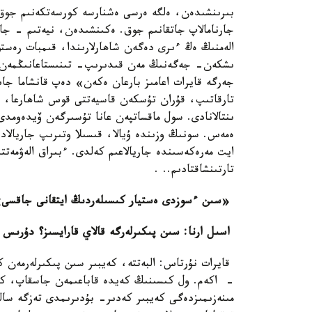
بىرىنشىدەن، ەلگە ەرسى ەشنارسە كورسەتكەنىم جوق.
جارنامالاپ جاتقانىم جوق. ەكىنشىدەن، نيەتىم - جاس
الەمنىڭ ەڭ ءىرى دەگەن شاھارلارىندا، قىمبات رەستو
ىشكەن- جەگەنىڭ مەن قىدىرىپ- تىنىستاعانىڭمەن ما
جەرگە قايرات اعامىز بارعان ەكەن» دەپ قانشاما ج
تارقاتىپ، قۇران تۇسكەن قاسيەتتى قوس شاھارعا، سا
ىنتالانادى. سول ماقساتپەن عانا تۇسىرگەن ۆيدەومدى
ەمەس. سونىڭ وزىندە ۇيالا، قىسىلا وتىرىپ جاريالا
ايت مەرەكەسىندە جاريالاعىم كەلدى. ءبىراق الەۋمەتت
تارتىنشاقتادىم.. .
«سىن ءسوزدى ەستيار كىسىلەردىڭ ايتقانى جاقسى
اسىل ارنا: سىن پىكىرلەرگە قالاي قارايسىز؟ دۇرىس ج
قايرات نۇرتاس: البەتتە، كەيبىر سىن پىكىرلەرمەن 
- اكەم. ول كىسىنىڭ كەيدە قاباعىمەن جاسقاپ، كە
مىنەزىمىزدەگى كەيبىر كەدىر- بۇدىرىمدى تەزگە سال