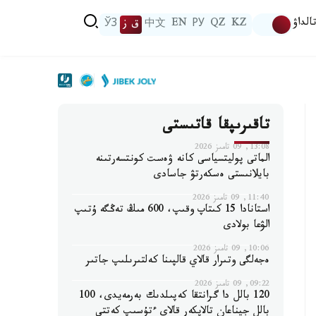
الداۋ
KZ
QZ
РУ
EN
中文
ق ز
ЎЗ
تاقىرىپقا قاتىستى
13:08, 09 تامىز 2026
الماتى پوليتسياسى كانە ۋەست كونتسەرتىنە
بايلانىستى ەسكەرتۋ جاسادى
11:40, 09 تامىز 2026
استانادا 15 كىتاپ وقىپ، 600 مىڭ تەڭگە ۇتىپ
الۋعا بولادى
10:06, 09 تامىز 2026
ەجەلگى وتىرار قالاي قالپىنا كەلتىرىلىپ جاتىر
09:22, 09 تامىز 2026
120 بالل دا گرانتقا كەپىلدىك بەرمەيدى، 100
بالل جيناعان تالاپكەر قالاي ءتۇسىپ كەتتى