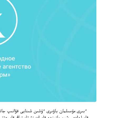
ءبىرى مۇسىلمان باۋىرى ءۇشىن شىنايى قۋانىپ جات