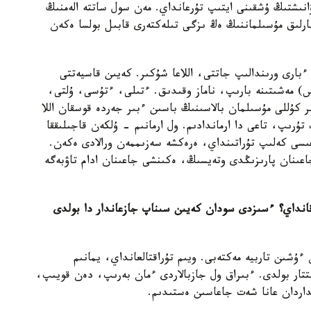
ۋانىشتىڭ ۇشقىنى ايتىپ تۇرعانداي. مەن سول ساتتە الەمنىڭ
رلىق مۇسىلماننىڭ ەڭ ىزگى تىلەكتەرى قابىل بولسا ەكەن
ءبارى ورىندالىپ جاتتى، اللاعا شۇكىر. كەيىن قاسيەتتى
 س) مەشىتىنە بارىپ، ناماز وقىدىق. ءتىلى، ءتۇسى، ۇلتى،
 كۇللى مۇسىلمان بالاسىنىڭ باسىن ءبىر جەردە قوسقان اللا
رىپ، تاعى دا ارماندادىم. ول ارمانىم - ۇلكەن قاجىلىققا
عىسى كەلىپ تۇراتىنداي، ەرەكشە سەزىممەن ورالادى ەكەن.
اعىنان پارىزىڭدى وتەيسىڭ، ەكىنشى جاعىنان ادام تاۋبەگە
انداي؟ ءسىزدى سودان كەيىن سىناپ جازعاندار دا بولدى
ءۇشىن تاربيە مەكتەبى. ويىم تۇراقتالعانداي، يمانىم
تتار بولدى. ءبىراق ول جازبالاردى ءمان بەرىپ، دەن قويىپ،
داردان عانا شەت جاعاسىن ەستىدىم.