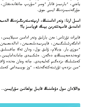
ياعني، ءبارىمىز قاتار ءومىر ءسۇرىپ جاتقاندىقتان، ق
جۇرگەنىمىزدىڭ ايىبى جوق.
اسىل ارنا: ونەر ادامىنىڭ، ارىپتەستەرىڭىزدىڭ الدىمە
ادامدىق قاسيەتتەرىن بيىك قوياسىز با؟
قايرات نۇرتاس: مەن بارلىق ونەر ادامىن سىيلايمىن، 
ادامگەرشىلىگىمەن، قايىرىمدىلىعىمەن، ادالدىعىمەن ج
ءسوزى بار. «بالام، ۇلىق بول، ودان تەك جاقسىلىق 
تومەندەمەيسىڭ» دەگەن. ەشكىمدى جاماندامايمىن، ە
كەمشىلىك ىزدەگىم كەلمەيدى. جانە وعان مەندە ۋاق
ءمىن ىزدەپ تۇرتىنەكتەگەنشە، ءوز بويىمداعى كەمشىل
«اللادان سول دۇعامنىڭ قابىل بولعانىن سۇرايمىن.. 