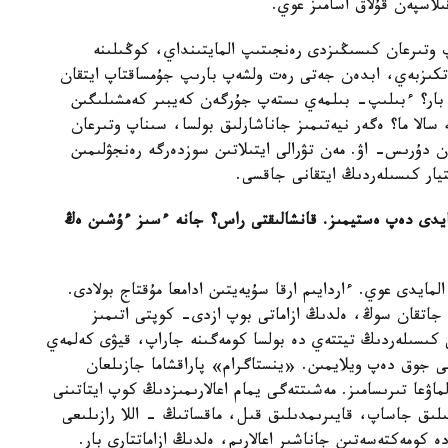
ىلاسپەن قۇلاق اسامىز عوي.
پ وتىرعان كىسىڭىزدى رەنجىتىپ المايتىنداي، كوڭىلىنە
كىزبەي، ابدەن جەتى رەت ولشەپ بارىپ جۇمساقتاپ ايتقان
ە بار؟ ءبىلىپ- بىلمەي ىستەپ جۇرگەن كەيبىر كەمشىلىگىن
سالا ما؟ ەگەر نيەتىمىز جاناشارلىق بولسا، سىناپ وتىرعان
ن دۇرىس- اۋ. مەن تۋرالى ايتىلاتىن سوزدەرگە رەنجۋلىمىن
ار كىسىلەردىڭ ايتقانى جاقسى.
يدى دەپ ەستيمىز. قانشالىقتى راس؟ جانە ءسىز ءۇشىن ەڭ
لمايدى عوي. ءاردايىم ارقا سۇيەيتىن ادامعا مۇقتاج بولادى.
 جاتقان سوڭ، ەلدىڭ ازاماتى بوپ ازدى- كوپتى اتىمىز
ى كىسىلەردىڭ تيتتەي دە بولسا كومەگىنە جاراپ، قيۋى كەلمەي
 جوق دەپ ويلايمىن. «ينستاگرام» پاراقشاما جازىلعان
اۋعا تىرىسامىز. مەشىتتەگى يمام اعالارىمىزدىڭ كوپ ايتاتىنى
لىق جاساپ، قايىرىمدىلىق قىل، ماقساتىڭ - اللا رازىلىعى
كومەكتەسەتىن جاناشىر اعالارىم، ەلدىڭ ازاماتتارى بار.