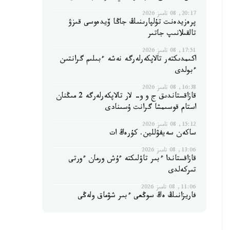
20:17, 08 تامىز 2026
پرەزيدەنت تۇلپارىنىڭ جاڭا ۆيدەوسى قىزۋ
تالقىلانىپ جاتىر
17:51, 08 تامىز 2026
اكىمدىكتەر تالاپكەرلەرگە نەشە ءبىلىم گرانتىن
ءبولدى
16:38, 08 تامىز 2026
قازاقستاندىق ج و و- لار تالاپكەرلەرگە 2 مىڭنان
استام قوسىمشا گرانت ۇسىنادى
15:12, 08 تامىز 2026
ساكەن سەيفۋللين. كۇرەڭ ات
13:06, 08 تامىز 2026
قازاقستاندا ءبىر تاۋلىكتە ءۇش ورمان ءورتى
تىركەلدى
11:06, 08 تامىز 2026
فاريزانىڭ ەڭ سوڭعى ءبىر شۋماق ولەڭى