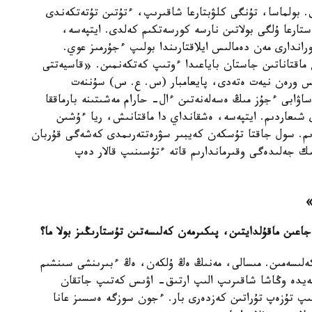
 بولماسا، تۇنگى كلۋبتارعا شاقىرىپ، ءتۇتىن تۇتەتكەندى
تارعا ۇلگى بولاتىن نارسە كورسەتكىم كەلدى. ايتپەسە،
راندارى مەن دەمالىس ايلاقتارىندا بولىپ ءجۇرمىز عوي.
قتاناتىن جاستان باياعىدا ءوتىپ كەتكەنمىن. «قاسيەتتى
اس ورەن نيەت ەتەدى، پايعامبار (س. ع. س) سۇننەت
ۋابى ءجۇز مىڭ ەسەلەنەتىن ءال- حارام مەشىتىنە بارماققا
 شىعاردىم. ايتپەسە، ەشقانداي دا ماقتانىش، ريا ءۇشىن
دىم. سول جاقتا تۇسكەن كەيبىر سۋرەتتەرىمدى كەشەگى قۇربان
ىك جەلىدەگى وقىرماندارىم قاتە ءتۇسىنىپ قالار دەپ
»
اعىن ماقۇلدايتىن، پىكىرمەن كەلىسەتىن تۇستارىڭىز بولا ما؟
كەلىسەمىن. مىسالى، مەنىڭ ەڭ ۇلكەن، ەڭ ءبىرىنشى سىنشىم
يدە وڭاشا شاقىرىپ الىپ ارتىق- اۋىس كەتىپ جاتقان
ىپ تۇزەپ تۇراتىن كەزدەرى بار. ءجون سوزگە ەسسىز عانا