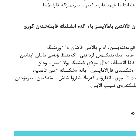
اناتتاسا قيمىلداپ، ءبىر- بىرىمىزگە قارايلاسا
ن تالانتىن باعالايسىز با، الدە انشىلىك قابىلەتىنەن گورى
قۇرمەتتەيمىن. ادام بالاسى قاشان دا ءوزىنىڭ
انە ادىلەتتىگىمەن ارداقتى. اكەمنىڭ ۇنەمى ماعان ايتاتىن
قانا الاسىڭ. ءدال سولاي كىشىك بولا ءبىل، ودان
شكىمدى قارالامايمىن. جانە ەشكىمگە ءمىن تاعىپ،
ىت تا جوق. اتقارۋىم كەرەك شارۋا شاش- ەتەكتەن. بىرەۋدەن
ىكتەردى تىيىپ الايىن.
.»