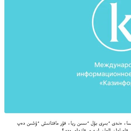
سا، ەندى ءبىرى بۇل ءىسىن ريا، قۇر ماقتانىش ءۇشىن دەپ