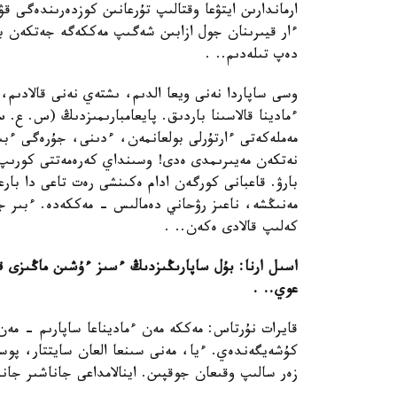
ارماندارىن ايتۋعا وقتالىپ تۇرعانىن كوزدەرىندەگى ق
ءار قيىرىنان جول ازابىن شەگىپ مەككەگە جەتكەن با
دەپ تىلەدىم.. .
وسى ساپاردا نەنى ويعا الدىم، ىشتەي نەنى قالادىم، 
ءمادينا قالاسىنا باردىق. پايعامبارىمىزدىڭ (س. ع.
مەملەكەتى ءارتۇرلى بولعانمەن، ءدىنى، جۇرەگى ءبىر
نەتكەن مەيىرىمدى ەدى! وسىنداي كەرەمەتتى كورىپ تۇ
بارۋ. قاعبانى كورگەن ادام ەكىنشى رەت تاعى دا بار
مەنىڭشە، ناعىز رۋحاني دەمالىس - مەككەدە. ءبىر ج
كەلىپ قالادى ەكەن.. .
اسىل ارنا: بۇل ساپارىڭىزدىڭ ءسىز ءۇشىن ماڭىزى ق
عوي.. .
قايرات نۇرتاس: مەككە مەن ءماديناعا ساپارىم - مەن 
كۇشەيگەندەي. ءيا، مەنى سىنعا العان سايتتار، پوس
زەر سالىپ وقىعان جوقپىن. اينالامداعى جاناشىر جان