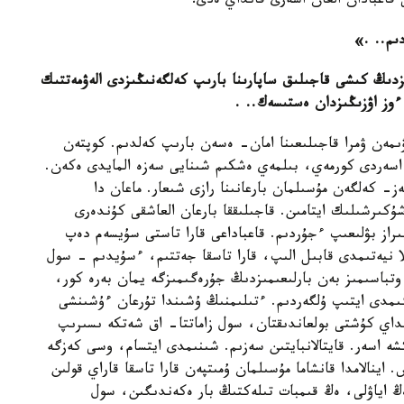
 قاعبادان العان اسەرى قانداي ەدى؟
ىم.. .»
ىزدىڭ كىشى قاجىلىق ساپارىنا بارىپ كەلگەنىڭىزدى الەۋمەتتىك
ءوز اۋزىڭىزدان ەستىسەك.. .
لاۋىمەن ۋمرا قاجىلىعىنا امان- ەسەن بارىپ كەلدىم. كوپتەن
 اسەردى كورمەي، بىلمەي ەشكىم شىنايى سەزە المايدى ەكەن.
 كەلگەن مۇسىلمان بارعانىنا رازى شىعار. ماعان دا
ىرشىلىك ايتامىن. قاجىلىققا بارعان العاشقى كۇندەرى
راز بۋلىعىپ ءجۇردىم. قاعباداعى قارا تاستى سۇيسەم دەپ
ا نيەتىمدى قابىل الىپ، قارا تاسقا جەتتىم، ءسۇيدىم - سول
وتباسىمىز بەن بارلىعىمىزدىڭ جۇرەگىمىزگە يمان بەرە كور،
ىمدى ايتىپ ۇلگەردىم. ءتىلىمنىڭ ۇشىندا تۇرعان ءۇشىنشى
نداي كۇشتى بولعاندىقتان، سول زاماتتا- اق شەتكە ىسىرىپ
ە اسەر. قايتالانبايتىن سەزىم. شىنىمدى ايتسام، وسى كەزگە
نالامدا قانشاما مۇسىلمان ۇمىتپەن قارا تاسقا قاراي قولىن
ڭ اياۋلى، ەڭ قىمبات تىلەكتىڭ بار ەكەندىگىن، سول