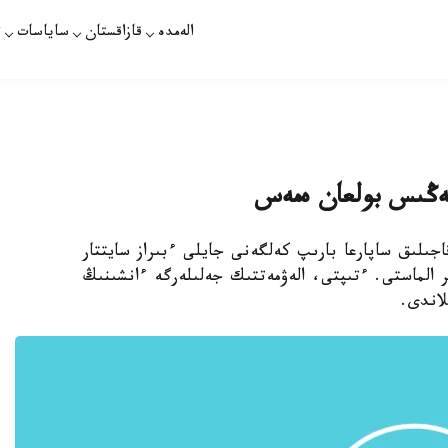
الەمدە
قازاقستان
ساياسات
ت
جەڭىس بولعان ەمەس
قاجىلىق ساپارعا بارىپ كەلگەنى جايلى ءبىراز سايتتار
 الماستى. ءتىپتى، الەۋمەتتىك جەلىلەرگە ءانشىنىڭ
لاندى.