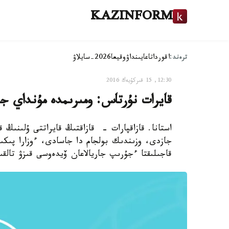
KAZINFORM
ترەند:
اقوردا
تاعايىنداۋ
وقيعا
2026-سايلاۋ
12:30, 15 قىركۇيەك 2016
قايرات نۇرتاس: ومىرىمدە مۇنداي 
استانا. قازاقپارات - قازاقتىڭ قايراتتى ۇلىنىڭ 
جازدى، وزىندىك بولجام دا جاسادى، ءوزارا پىكىر
قاجىلىقتا ءجۇرىپ جاريالاعان ۆيدەوسى قىزۋ تالقى