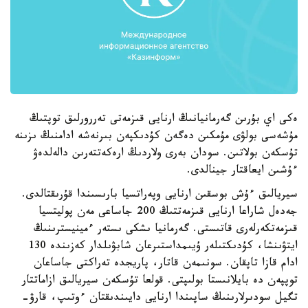
ەكى اي بۇرىن گەرمانيانىڭ ارنايى قىزمەتى تەررورلىق توپتىڭ
مۇشەسى بولۋى مۇمكىن دەگەن كۇدىكپەن بىرنەشە ادامنىڭ ىزىنە
تۇسكەن بولاتىن. سودان بەرى ولاردىڭ ارەكەتتەرىن دالەلدەۋ
ءۇشىن ايعاقتار جينالدى.
سيريالىق ءۇش بوسقىن ارنايى وپەراتسيا بارىسىندا قۇرىقتالدى.
جەدەل شاراعا ارنايى قىزمەتتىڭ 200 جاساعى مەن پوليتسيا
قىزمەتكەرلەرى قاتىستى. گەرمانيا ىشكى ىستەر ءمينيسترىنىڭ
ايتۋىنشا، كۇدىكتىلەر ۇيىمداستىرعان شابۋىلدار كەزىندە 130
ادام قازا تاپقان. سونىمەن قاتار، پاريجدە تەراكتى جاساعان
توپپەن دە بايلانىستا بولىپتى. قولعا تۇسكەن سيريالىق ازاماتتار
تگيل سودىرلارىنىڭ ساپىندا ارنايى دايىندىقتان ءوتىپ، قارۋ-