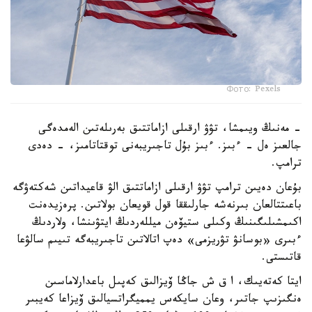
Фото: Pexels
- مەنىڭ ويىمشا، تۋۋ ارقىلى ازاماتتىق بەرىلەتىن الەمدەگى
جالعىز ەل - ءبىز. ءبىز بۇل تاجىريبەنى توقتاتامىز، - دەدى
ترامپ.
بۇعان دەيىن ترامپ تۋۋ ارقىلى ازاماتتىق الۋ قاعيداتىن شەكتەۋگە
باعىتتالعان بىرنەشە جارلىققا قول قويعان بولاتىن. پرەزيدەنت
اكىمشىلىگىنىڭ وكىلى ستيۆەن ميللەردىڭ ايتۋىنشا، ولاردىڭ
ءبىرى «بوسانۋ تۋريزمى» دەپ اتالاتىن تاجىريبەگە تىيىم سالۋعا
قاتىستى.
ايتا كەتەيىك، ا ق ش جاڭا ۆيزالىق كەپىل باعدارلاماسىن
ەنگىزىپ جاتىر، وعان سايكەس يمميگراتسيالىق ۆيزاعا كەيبىر