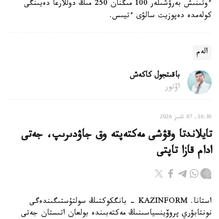
ءوتىنىش بەرۋشىلەر 100 مىڭنان 250 مىڭ دوللارعا دەيىنگى
كولەمدە دەپوزيت سالۋى ءتيىس.
الەم
باقىتجول كاكەش
اۆتور
16:30, 07 تامىز 2026
تايلاندتا وقۋشى مەكتەپتە وق جاۋدىرىپ، جەتى
ادام قازا تاپتى
استانا. KAZINFORM - بانگكوكتىڭ سولتۇستىگىندەگى
نونتابۋري پروۆينسياسىنىڭ مەكتەبىندە بولعان اتىستان جەتى