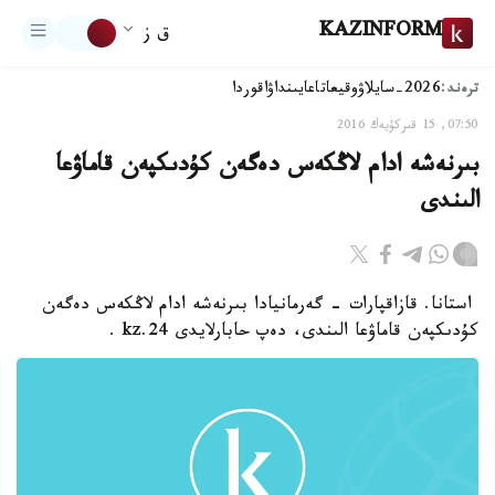
KAZINFORM
ق ز
ترەند:
2026-سايلاۋ
وقيعا
تاعايىنداۋ
اقوردا
07:50, 15 قىركۇيەك 2016
بىرنەشە ادام لاڭكەس دەگەن كۇدىكپەن قاماۋعا
الىندى
استانا. قازاقپارات - گەرمانيادا بىرنەشە ادام لاڭكەس دەگەن
كۇدىكپەن قاماۋعا الىندى، دەپ حابارلايدى 24.kz .