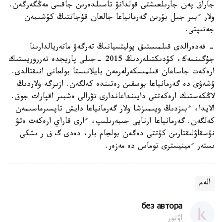
جاراق پەن جارىلعىشتى قولدانۋ تاسىلدەرىن جاقسى مەڭگەرگەن.
ولار ءبىر جىل بۇرىن گەرمانياعا جالعان قۇجاتتىڭ كۇشىمەن
جەتىپتى.
- فەدەرالدى قىلمىستىق پوليتسيانىڭ تەرگەۋ ماتەريالدارىنا
جۇگىنسەك، كۇدىكتىلەردىڭ 2015 -جىلى پاريجدە تەرروريستىك
ارەكەت جاساعان قىلمىسكەرلەرمەن بايلانىستا بولعانى انىقتالدى.
ۇشەۋى دە گەرمانياعا بوسقىن رەتىندە كەلگەن. ازىرگە ولاردىڭ
لاڭكەستىك ارەكەتتى دايىنداعاندارى تۋرالى ەشبىر اقپارات جوق.
الايدا، ءبىزدىڭ ويىمىزشا ولار گەرمانياعا دايش تاپسىرماسىمەن
كەلگەن. گەرمانياعا ارنايى جىبەرىلىپ، ءارى قاراي ارەكەت ەتۋ
نۇسقاۋلىقتارىن كۇتتى دەگەن بولجام بار، دەدى گ ف ر ىشكى
ىستەر ءمينيسترى توماس دە مەزەر.
الەم
без автора
اۆتور