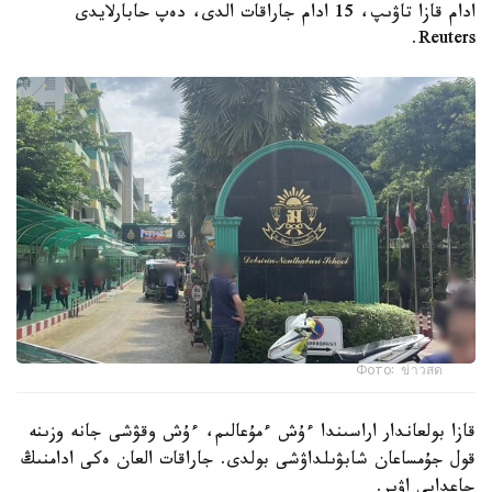
ادام قازا تاۋىپ، 15 ادام جاراقات الدى، دەپ حابارلايدى
Reuters.
Фото: ข่าวสด
قازا بولعاندار اراسىندا ءۇش ءمۇعالىم، ءۇش وقۋشى جانە وزىنە
قول جۇمساعان شابۋىلداۋشى بولدى. جاراقات العان ەكى ادامنىڭ
جاعدايى اۋىر.