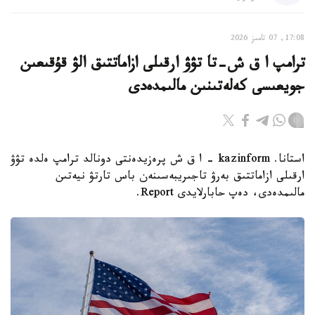
17:08, 07 تامىز 2026
ترامپ ا ق ش-تا تۋۋ ارقىلى ازاماتتىق الۋ قۇقىعىن
جويعىسى كەلەتىنىن مالىمدەدى
استانا. kazinform - ا ق ش پرەزيدەنتى دونالد ترامپ ەلدە تۋۋ
ارقىلى ازاماتتىق بەرۋ تاجىريبەسىنەن باس تارتۋ نيەتىن
مالىمدەدى، دەپ حابارلايدى Report.