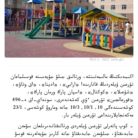
Фото: БҚО әкімдігі
اكىمدىكتىڭ مالىمەتىنشە، ورتالىق جىلۋ جۇيەسىنە قوسىلماعان
تۇرعىن ۇيلەردىڭ قاتارىندا «ارابي»، «ادينا»، «اق وتاۋ»،
«شۇعىلا»، «كوكتال»، «اسپان پارك ورمان پارك»،
«قورعالجىن» تۇرعىن ءۇي كەشەندەرى، سونداي-اق ە-496
كوشەسىندەگى 10, 10/1, 10/3 جانە وماروۆ كوشەسى، 23/1
مەكەنجايلارىنداعى تۇرعىن ۇيلەر بار.
- كوپ پاتەرلى تۇرعىن ۇيلەردى ورتالىقتاندىرىلعان سۋمەن
جابدىقتاۋ، جىلۋمەن جابدىقتاۋ جانە كارىز جۇيەلەرىنە قوسۋ