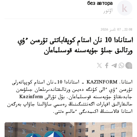
без автора
اۆتور
22:08, 07 تامىز 2026
استانادا 10 نان استام كوپقاباتتى تۇرعىن ءۇي
ورتالىق جىلۋ جۇيەسىنە قوسىلماعان
استانا. KAZINFORM - استانادا 10-نان استام كوپپاتەرلى
تۇرعىن ءۇي ءالى كۇنگە دەيىن ورتالىقتاندىرىلعان جىلۋمەن
جابدىقتاۋ جۇيەسىنە قوسىلماعان. بۇل تۋرالى Kazinform
حالىقارالىق اقپارات اگەنتتىگىنىڭ رەسمي ساۋالىنا جاۋاپ بەرگەن
استانا قالاسىنىڭ اكىمدىگى ءمالىم ەتتى.