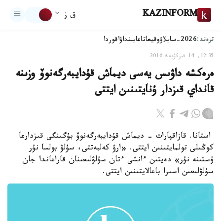
KAZINFORM
ق ز
ترەند:
2026-سايلاۋ
وقيعا
تاعايىنداۋ
اقوردا
12:35, 14 قىركۇيەك 2016
ەرەكشە داۋىس يەسى ديماش قۇدايبەرگەنوۆ وزىنە
قانداي قىزدار ۇنايتىنىن ايتتى
استانا. قازاقپارات - ديماش قۇدايبەرگەنوۆ بۇگىنگى قىزدارعا
كوڭىلى تولمايتىنىن ايتتى. «ارۋ كەلبەتتى، سۇلۋ بولسا نۇر
ۇستىنە نۇر» دەيتىن ءانشى ءتان سۇلۋلىعىنان قاراعاندا جان
سۇلۋلىعىن اسىرا باعالايتىنىن ايتتى.