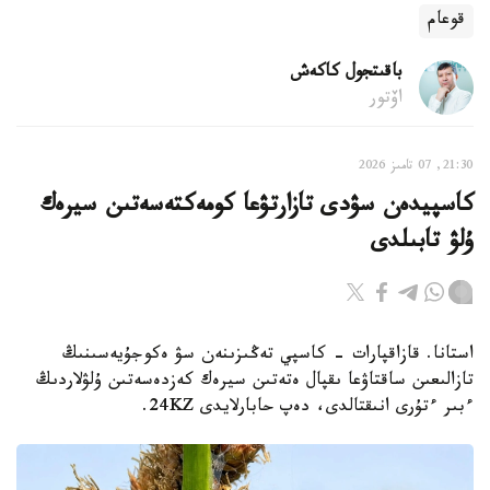
قوعام
باقىتجول كاكەش
اۆتور
21:30, 07 تامىز 2026
كاسپيدەن سۋدى تازارتۋعا كومەكتەسەتىن سيرەك
ۇلۋ تابىلدى
استانا. قازاقپارات - كاسپي تەڭىزىنەن سۋ ەكوجۇيەسىنىڭ
تازالىعىن ساقتاۋعا ىقپال ەتەتىن سيرەك كەزدەسەتىن ۇلۋلاردىڭ
ءبىر ءتۇرى انىقتالدى، دەپ حابارلايدى 24KZ.