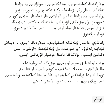
«قازاقتىڭ كەلىندەرىن، جەڭگەلەرىن، سۇلۋلارىن پەريزاتقا
تەڭەگەن. قازىرگى زاماندا، وكىنىشكە وراي، ءسوزىم اۋىر
بولماسىن، پەريزاتقا تەڭەي المايتىن قارىنداستارىمىزدى كورىپ
ءجۇرمىز. ول جۇرەكتى اۋىرتادى. شەتەلگە ەلىكتەپ ءبىزدىڭ
قىزدار ەرسى قىلىقتار جاسايدى» ، - دەپ جالعادى ءسوزىن
قۇدايبەرگەنوۆ.
زاماناۋي جاستار ۇيلەنۋگە اسىقپايدى. سولاردىڭ ءبىرى - ديماش
قۇدايبەرگەنوۆ. ءوز سوزىندە ول ۇيلەنۋدىڭ «اۋىلى» الىس
ەكەنىن ايتىپ، بولاشاققا باسقا جوسپار قۇرعانىن ايتتى.
«شىعارماشىلىق جوسپارىمدى» جۇزەگە اسىرمايىنشا،
حالىقارالىق، الەمدىك دەڭگەيدە كوتەرىلىپ، اياققا نىق
تۇرماعانىمشا ۇيلەنگىم كەلمەيدى. 30 جاسقا كەلگەندە ۇيلەنەمىن
دەپ ويلايمىن» ، - دەپ ءدوپ باستى ءانشى.
قوعام