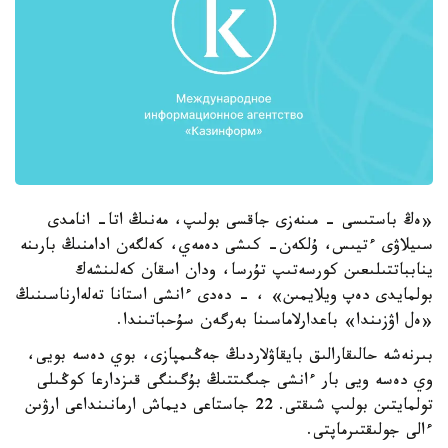
«ەڭ باستىسى - مىنەزى جاقسى بولىپ، مەنىڭ اتا- انامدى
سىيلاۋى ءتيىس، ۇلكەن- كىشى دەمەي، كەلگەن ادامنىڭ بارىنە
ينابباتتىلىعىن كورسەتىپ تۇرسا، ودان اسقان كەلىنشەك
بولمايدى دەپ ويلايمىن» ، - دەدى ءانشى استانا تەلەارناسىنىڭ
«ەل اۋزىندا» باعدارلاماسىنا بەرگەن سۇحباتىندا.
بىرنەشە حالىقارالىق بايقاۋلاردىڭ جەڭىمپازى، بوي دەسە بويى،
وي دەسە ويى بار ءانشى جىگىتتىڭ بۇگىنگى قىزدارعا كوڭىلى
تولمايتىن بولىپ شىقتى. 22 جاستاعى ديماش ارمانىنداعى ارۋىن
ءالى جولىقتىرماپتى.