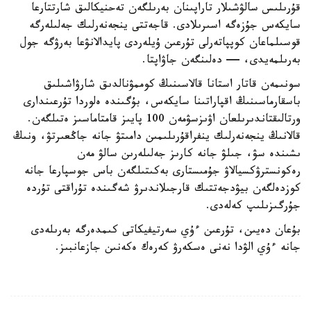
قۇرىلىس سالۋشىلار تاراپىنان بەرىلگەن تەحنيكالىق شارتتارعا
سايكەس جۇزەگە اسىرىلادى. قاجەتتى ينجەنەرلىك جەلىلەرگە
قوسىلماعان كوپپاتەرلى تۇرعىن ۇيلەردى پايدالانۋعا بەرۋگە جول
بەرىلمەيدى، — دەلىنگەن جاۋاپتا.
سونىمەن قاتار استانا قالاسىنىڭ كوممۋنالدىق شارۋاشىلىق
باسقارماسىنىڭ اقپاراتىنا سايكەس، بۇگىندە ەلوردا تۇرعىندارى
ورتالىقتاندىرىلعان اۋىزسۋمەن 100 پايىز قامتاماسىز ەتىلگەن.
قالانىڭ ينجەنەرلىك ينفراقۇرىلىمىن دامىتۋ جانە جاڭعىرتۋ، ونىڭ
ىشىندە سۋ، جىلۋ جانە كارىز جەلىلەرىن سالۋ مەن
رەكونسترۋكسيالاۋ جۇمىستارى بەكىتىلگەن باس جوسپارعا جانە
كوزدەلگەن بيۋدجەتتىك قارجىلاندىرۋ شەگىندە تۇراقتى تۇردە
جۇرگىزىلىپ كەلەدى.
بۇعان دەيىن، تۇرعىن ءۇي سەرتيفيكاتى كىمدەرگە بەرىلەدى
جانە ءۇي الۋدا نەنى ەسكەرۋ كەرەك ەكەنىن جازعانبىز.