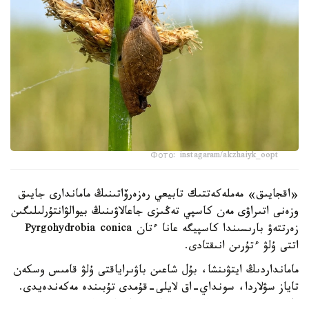
Фото: instagaram/akzhaiyk_oopt
«اقجايىق» مەملەكەتتىك تابيعي رەزەرۆاتىنىڭ ماماندارى جايىق
وزەنى اتىراۋى مەن كاسپي تەڭىزى جاعالاۋىنىڭ بيوالۋانتۇرلىلىگىن
زەرتتەۋ بارىسىندا كاسپيگە عانا ءتان Pyrgohydrobia conica
اتتى ۇلۋ ءتۇرىن انىقتادى.
مامانداردىڭ ايتۋىنشا، بۇل شاعىن باۋىراياقتى ۇلۋ قامىس وسكەن
تاياز سۋلاردا، سونداي-اق لايلى-قۇمدى تۇبىندە مەكەندەيدى.
ول سۋ ەكوجۇيەسىنىڭ ەكولوگيالىق جاعدايىن كورسەتەتىن