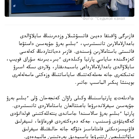
Фото: "Седьмой канал"
قازىرگى ۋاقىتقا دەيىن قاتىسۋشىلار وزدەرىنىڭ سايلاۋالدى
باعدارلامالارىن تانىستىرىپ، ءبىلىم بەرۋ جۇيەسىن دامىتۋعا
قاتىستى باستامالارىن ۇسىندى. قازىر دەباتتاردىڭ كەلەسى
كەزەڭىندە ساياسي پارتيا وكىلدەرى ءبىر-بىرىنە سۇراق قويىپ،
سايلاۋالدى باعدارلامالارداعى باسىمدىقتار، ولاردى ىسكە اسىرۋ
تەتىكتەرى جانە مەملەكەتتىك ساياساتتىڭ وزەكتى ماسەلەلەرى
بويىنشا پىكىر الماسىپ جاتىر.
«ادىلەت» پارتياسىنىڭ وكىلى راۋان كەنجەحان ۇلى ءبىلىم بەرۋ
جۇيەسىن سيفرلاندىرۋعا باعىتتالعان باستامالاردى تانىستىردى.
پارتيا ءبىلىم بەرۋ سالاسىندا جاساندى ينتەللەكتىنى قولدانۋدى
كەڭەيتۋدى ۇسىنىپ، جەكە دەرەكتەردى قورعاۋعا، تسيفرلىق
قاۋىپسىزدىكتى قامتاماسىز ەتۋگە جانە حالىقتىڭ سيفرلىق
ساۋاتتىلىعىن ارتتىرۋعا باسىمدىق بەرەتىنىن مالىمدەدى.