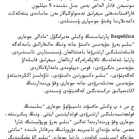
سونىمەن قاتار الداعى بەس جىل ىشىندە 5 ميلليون
قازاقستاندىقتى سيفرلىق تەحنولوگيالار مەن جاساندى ينتەللەكت
داعدىلارىنا وقىتۋ جوسپارى ۇسىنىلدى.
Respublica پارتياسىنىڭ وكىلى مەيرامگۇل ءمادالى جوعارى
ءبىلىم بەرۋ جۇيەسىن دامىتۋ جانە ونىڭ حالىقارالىق باسەكەگە
قابىلەتتىلىگىن ارتتىرۋعا باعىتتالعان ۇسىنىستارىن تانىستىردى.
پارتيا شەتەلدىك تالاپكەرلەرگە ارنالعان سيفرلىق قابىلداۋ
جۇيەسىن ەنگىزۋدى، قوس ديپلومدى باعدارلامالاردى
كەڭەيتۋدى، ءبىلىم ەكسپورتىن دامىتۋدى، تاۋەلسىز اككرەديتتەۋ
جۇيەسىن جەتىلدىرۋدى جانە جوعارى وقۋ ورىندارىنىڭ
اكادەميالىق ەركىندىگىن كەڭەيتۋدى ۇسىندى.
ج س د پ وكىلى ماقسۋت ناسيبۋلوۆ جوعارى ءبىلىمنىڭ
قولجەتىمدىلىگىن ارتتىرۋدى قولدايتىنىن ايتتى. ونىڭ پىكىرىنشە،
جوعارى وقۋ ورىندارىندا تەگىن ءبىلىم بەرۋ پوپۋليستىك شارا
ەمەس جانە مۇنداي تاجىريبە ەۋروپانىڭ بىرقاتار ەلىندە ءساتتى
جۇزەگە اسىرىلىپ كەلەدى. پارتيا جوعارى ءبىلىم الۋ مۇمكىندىگى