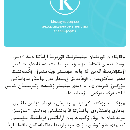
«قايتادان قۇرىلعان مينيسترلىك قۇزىرىنا ازاماتتاردىڭ ءدىني
بوستاندىعىن قامتاماسىز ەتۋ، سونىڭ ىشىندە قانداي دا ءبىر
اۋىتقۋلاردىڭ الدىن الۋ جانە جۇمىستى ۇيلەستىرۋ، ۇكىمەتتىك
ەمەس سەكتورمەن، قوعامدىق ۇيىمدار مەن جاستار ساياساتىن
جۇرگىزۋ كىرەدى»، - دەدى مينيستر ۇكىمەت وتىرىسىنان كەيىن
تىلشىلەرگە بەرگەن سۇحباتىندا.
«بۇگىندە وزەكتىلىگى ارتىپ وتىرعان، قوعام ءۇشىن ماڭىزى
جوعارى باعىتتاردى جاقسارتۋ قاجەتتىلىگى بولاتىنى ءسوزسىز،
سوندىقتان دا بولار ۇكىمەت پەن ازاماتتىق قوعامنىڭ جۇمىسىن
ءتيىمدى ەتۋ ءۇشىن، ۇلت جوسپارىندا بەلگىلەنگەن ماقساتتارعا