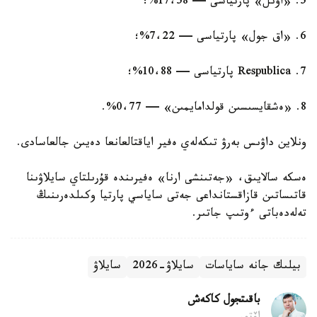
5. «اۋىل» پارتياسى — 17،58%؛
6. «اق جول» پارتياسى — 7،22%؛
7. Respublica پارتياسى — 10،88%؛
8. «ەشقايسىسىن قولدامايمىن» — 0،77%.
ونلاين داۋىس بەرۋ تىكەلەي ەفير اياقتالعانعا دەيىن جالعاسادى.
ەسكە سالايىق، «جەتىنشى ارنا» ەفيرىندە قۇرىلتاي سايلاۋىنا
قاتىساتىن قازاقستانداعى جەتى ساياسي پارتيا وكىلدەرىنىڭ
تەلەدەباتى ءوتىپ جاتىر.
بيلىك جانە ساياسات
سايلاۋ-2026
سايلاۋ
باقىتجول كاكەش