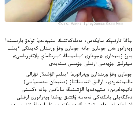
Фото: Алина Тулеубаева/Kazinform
جاڭا تارتىپكە سايكەس، مەملەكەتتىك ستيپەنديا تولەۋ بارىسىندا
وپەراتور مەن جوعارى جانە جوعارى وقۋ ورنىنان كەيىنگى ءبىلىم
بەرۋ ۇيىمدارى «جوعارى ءبىلىمنىڭ ءبىرىڭعاي پلاتفورماسى»
سيفرلىق جۇيەسى ارقىلى جۇمىس ىستەيدى.
جوعارى وقۋ ورىندارى وپەراتورعا ءبىلىم الۋشىلار تۋرالى
مالىمەتتەردى، ارالىق اتتەستاتتاۋ (ەمتيحان سەسسياسى)
ناتيجەلەرىن، ستيپەنديا الۋشىنىڭ ساناتىن جانە ەكىنشى
دەڭگەيلى بانكتەگى نەمەسە ۇلتتىق پوشتا وپەراتورى ارقىلى
اشىلعان اعىمداعى شوتىنىڭ دەرەكتەرىن ءار ايدىڭ 12-سىنەن
كەشىكتىرمەي جىبەرۋى ءتيىس.
ەگەر ايدىڭ 12- ءسى دەمالىس كۇنىنە سايكەس كەلسە، قۇجات
تاپسىرۋ مەرزىمى ودان كەيىنگى العاشقى جۇمىس كۇنىنە