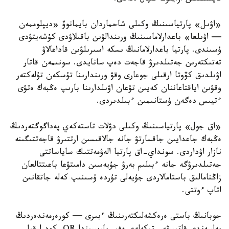
«اۋىل» پارتياسىنىڭ وكىلى شاحماردان بايمانوۆ «ديپلوممەن
— اۋىلعا» باعدارلاماسىنىڭ ورىندالۋىن باقىلاۋدى كۇشەيتۋدى
ۇسىندى. پارتيا باعدارلامانىڭ ىسكە اسىرىلۋىن قاداعالاۋ
تەتىكتەرىن جەتىلدىرۋ قاجەت دەپ سانايدى. سونىمەن قاتار
اۋىلدىق كۆوتا ارقىلى جوعارى وقۋ ورىندارىنا تۇسكەن تۇلەكتەر
وقۋىن اياقتاعاننان كەيىن تۋعان اۋىلدارىنا بارىپ ەڭبەك ەتۋى
ءتيىس دەگەن ۇستانىمىن ءبىلدىردى.
«اق جول» پارتياسىنىڭ وكىلى دۋلات تاستەكەي پەداگوگتەردىڭ
ەڭبەك جاعدايىن جاقسارتۋ جانە جالاقىسىن ارتتىرۋ قاجەتتىگىنە
نازار اۋداردى. سونداي-اق پارتيا الەۋمەتتىك ساياساتتى
جەتىلدىرۋگە جانە ءبىلىم بەرۋ جۇيەسىن دامىتۋعا باعىتتالعان
زاڭنامالىق باستامالاردى جۇيەلى تۇردە ۇسىنىپ كەلە جاتقانىن
اتاپ ءوتتى.
جوبانىڭ باستى ەرەكشەلىكتەرىنىڭ ءبىرى — كورەرمەندەردىڭ