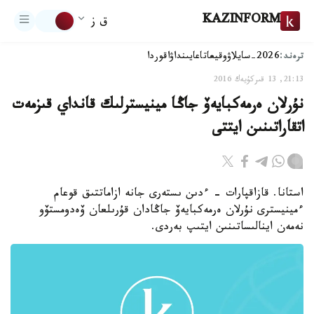
KAZINFORM
ق ز
ترەند:
2026-سايلاۋ
وقيعا
تاعايىنداۋ
اقوردا
21:13, 13 قىركۇيەك 2016
نۇرلان ەرمەكبايەۆ جاڭا مينيسترلىك قانداي قىزمەت
اتقاراتىنىن ايتتى
استانا. قازاقپارات - ءدىن ىستەرى جانە ازاماتتىق قوعام
ءمينيسترى نۇرلان ەرمەكبايەۆ جاڭادان قۇرىلعان ۆەدومستۆو
نەمەن اينالىساتىنىن ايتىپ بەردى.