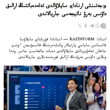
«جەتىنشى ارنادا» سايلاۋالدى تەلەدەباتتىڭ ارالىق
داۋىس بەرۋ ناتيجەسى جاريالاندى
استانا. KAZINFORM — استانادا قۇرىلتاي سايلاۋىنا
قاتىساتىن ساياسي پارتيالار وكىلدەرىنىڭ قاتىسۋىمەن ءوتىپ
جاتقان تەلەۆيزيالىق سايلاۋالدى دەبات جالعاسىپ جاتىر. وندا
ونلاين داۋىس بەرۋدىڭ ارالىق قورىتىندىلارى جاريالاندى.