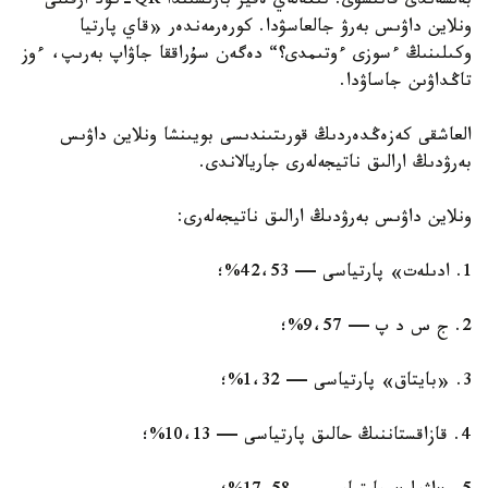
بەلسەندى قاتىسۋى. تىكەلەي ەفير بارىسىندا QR-كود ارقىلى
ونلاين داۋىس بەرۋ جالعاسۋدا. كورەرمەندەر «قاي پارتيا
وكىلىنىڭ ءسوزى ءوتىمدى؟“ دەگەن سۇراققا جاۋاپ بەرىپ، ءوز
تاڭداۋىن جاساۋدا.
العاشقى كەزەڭدەردىڭ قورىتىندىسى بويىنشا ونلاين داۋىس
بەرۋدىڭ ارالىق ناتيجەلەرى جاريالاندى.
ونلاين داۋىس بەرۋدىڭ ارالىق ناتيجەلەرى:
1. ادىلەت» پارتياسى — 42،53%؛
2. ج س د پ — 9،57%؛
3. «بايتاق» پارتياسى — 1،32%؛
4. قازاقستاننىڭ حالىق پارتياسى — 10،13%؛