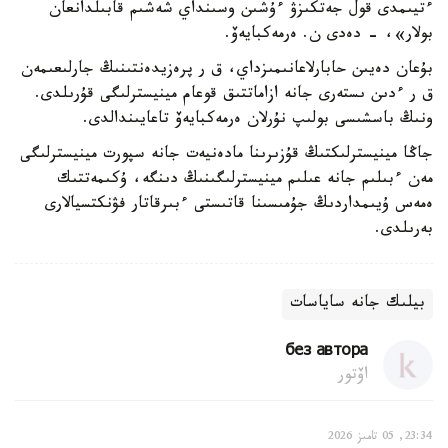
ءتيىمدى قول جەتكىزۋ ءۇشىن وسىنداي شەشىم قابىلدانعان
بولار»، - دەدى ن. ەرمەكبايەۆ.
بۇعان دەيىن حابارلاعانىمىزداي، ق ر پرەزيدەنتىنىڭ جارلىعىمەن
ق ر ءدىن ىستەرى جانە ازاماتتىق قوعام مينيسترلىگى قۇرىلدى.
ونىڭ باسشىسى بولىپ نۇرلان ەرمەكبايەۆ تاعايىندالدى.
جاڭا مينيسترلىكتىڭ قۇزىرىنا مادەنيەت جانە سپورت مينيسترلىگى
مەن ءبىلىم جانە عىلىم مينيسترلىگىنىڭ دىنگە، ۇكىمەتتىك
ەمەس ۇيىمداردىڭ جۇمىسىنا قاتىستى ءبىرقاتار فۋنكتسيالارى
بەرىلدى.
بيلىك جانە ساياسات
без автора
اۆتور
23:34, 05 تامىز 2026