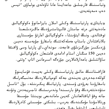
وتباسىنىڭ قارجىلىق جاعدايىنا عانا تاۋەلدى بولماۋى ءتيىس
دەپ ەسەپتەيدى.
«بايتاق» پارتياسىنىڭ وكىلى اسلان بايزاحانوۆ ەكولوگيالىق
مادەنيەتتى ەرتە جاستان قالىپتاستىرۋدىڭ ماڭىزدىلىعىنا
توقتالدى. ونىڭ ايتۋىنشا، ەكولوگيالىق اعارتۋ جۇمىستارى
بالاباقشادان باستاپ مەملەكەتتىك باسقارۋ جۇيەسىنە دەيىن
ۇزدىكسىز جۇرگىزىلۋى قاجەت. سونداي-اق پارتيا وسى ۋاقىتقا
دەيىن 150 مىڭنان استام ادامدى قامتىعان ەكولوگيالىق
ساۋاتتىلىق باعدارلامالارىن جۇزەگە اسىرعانىن اتاپ ءوتتى.
قازاقستاننىڭ حالىق پارتياسىنىڭ وكىلى بەيبىت قۇسايىنوۆ
كوللەدجدەردى بەيىندى جەكە كومپانيالاردىڭ سەنىمگەرلىك
باسقارۋىنا بەرۋدى ۇسىندى. پارتيانىڭ پىكىرىنشە، بۇل ءتاسىل
ستۋدەنتتەردىڭ وقۋ بارىسىندا وندىرىستىك تاجىريبەدەن وتۋىنە
جانە وقۋ اياقتالعاننان كەيىن ماماندىعى بويىنشا جۇمىسقا
ورنالاسۋىنا مۇمكىندىك بەرىپ، بىلىكتى جۇمىسشى كادرلاردىڭ
تاپشىلىعىن ازايتۋعا ىقپال ەتەدى.