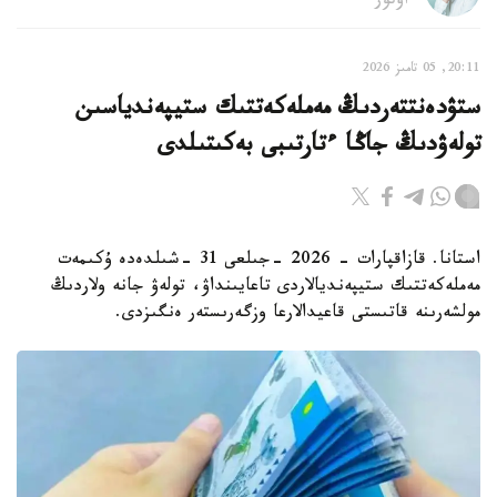
اۆتور
20:11, 05 تامىز 2026
ستۋدەنتتەردىڭ مەملەكەتتىك ستيپەندياسىن
تولەۋدىڭ جاڭا ءتارتىبى بەكىتىلدى
استانا. قازاقپارات - 2026 -جىلعى 31 -شىلدەدە ۇكىمەت
مەملەكەتتىك ستيپەنديالاردى تاعايىنداۋ، تولەۋ جانە ولاردىڭ
مولشەرىنە قاتىستى قاعيدالارعا وزگەرىستەر ەنگىزدى.