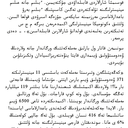
قوسىمشا شارالاردى قابىلداۋدى جۇكتەيمىن. ءبىلىم جانە عىلىم
مينيسترلىگىنە تۇلەكتەردى تەگىن كاسىپتىك ءبىلىم بەرۋ
باعدارلاماسىن مەرزىمىنە سايكەس جۇزەگە اسىرۋدى قولعا السىن.
ۇلتتىق ەكونوميكا مينيسترلىگى اكىمدەرمەن بىرگە م ج س
تەتىكتەرىن بەلسەندى قولدانۋ شارالارىن قابىلداسىن»، - دەدى
پرەمەر.
سونىمەن قاتار ول بارلىق مەملەكەتتىك ورگاندار جانە ولاردىڭ
ۆەدومستۆولىق ۇيىمدارى قايتا ينۆەنتەريزاتسيادان وتكىزىلۋىن
بۇيىردى.
«كەڭەيتىلگەن وتىرىستا مەملەكەت باسشىسى 11 مينيسترلىكتە
371 ۆەدومستۆولىق ۇيىم بارىن ايتتى. مۇنشاما ۇيىمنىڭ قاجەتى
بار ما؟! ولاردىڭ اكىمشىلىك شىعىندارىنا عانا بىلتىر 119 ميلليارد
تەڭگە جۇمسالدى. بۇل وتە كوپ قاراجات. بۇل تەك ورتالىق
مەملەكەتتىك ورگاندار بويىنشا. اكىمدىكتەردە تاعى 6500 ۇيىم
بار. الايدا جەكەشەلەندىرۋدىڭ كەشەندى باعدارلاماسى اياسىندا
ساتىلىمعا تەك 416 نىسان قويىلدى. بۇل تەك جالپى كولەمنىڭ
%6 ى عانا. سوندىقتان قارجى مينيسترلىگىنە جانە ۇلتتىق