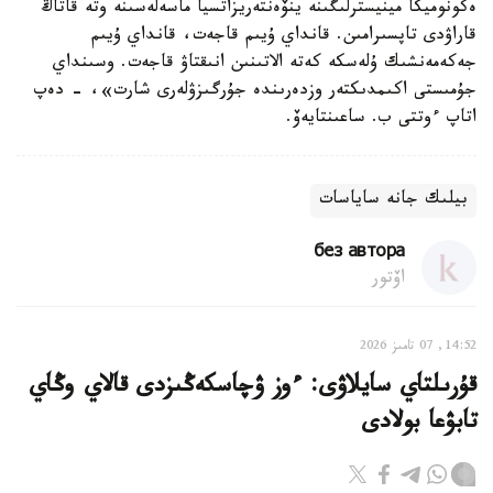
ەكونوميكا مينيسترلىگىنە ينۆەنتەريزاتسيا ماسەلەسىنە وتە قاتاڭ
قاراۋدى تاپسىرامىن. قانداي ۇيىم قاجەت، قانداي ۇيىم
جەكەمەنشىك ۇلەسكە كەتە الاتىنىن انىقتاۋ قاجەت. وسىنداي
جۇمىستى اكىمدىكتەر وزدەرىندە جۇرگىزۋلەرى شارت»، - دەپ
اتاپ ءوتتى ب. ساعىنتايەۆ.
بيلىك جانە ساياسات
без автора
اۆتور
14:52, 07 تامىز 2026
قۇرىلتاي سايلاۋى: ءوز ۋچاسكەڭىزدى قالاي وڭاي
تابۋعا بولادى