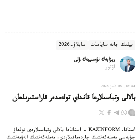
بيلىك جانە ساياسات
سايلاۋ-2026
ريزابەك نۇسىپبەك ۇلى
اۆتور
16:44, 06 تامىز 2026
بالالى وتباسىلارعا قانداي تولەمدەر قاراستىرىلعان
استانا. KAZINFORM - استانادا بالالى وتباسىلاردى قولداۋ
جۇيەسى مەملەكەتتىك جاردەماقىلاردى، مەملەكەتتىك الەۋمەتتىك