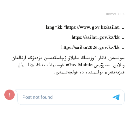
Фото: ОСК
- https://www.gov.kz/sailau؟ lang=kk
- https://sailau.gov.kz/kk
- https://sailau2026.gov.kz/kk
سونىمەن قاتار ءوزىنىڭ سايلاۋ ۋچاسكەسىن ىزدەۋگە ارنالعان
ونلاين-سەرۆيس eGov Mobile قوسىمشاسىنىڭ «تانىمال
قىزمەتتەر» بولىمىندە دە قولجەتىمدى.