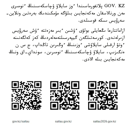
GOV. KZ پلاتفورماسىندا ءوز سايلاۋ ۋچاسكەسىنىڭ ءنومىرى
مەن ورنالاسقان مەكەنجايىن بىلۋگە مۇمكىندىك بەرەتىن ونلاين-
سەرۆيس ىسكە قوسىلدى.
ازاماتتارعا ىڭعايلى بولۋى ءۇشىن ءبىر مەزەتتە ءۇش سەرۆيس
ازىرلەندى. كورسەتىلگەن گيپەرسىلتەمەلەردىڭ كەز كەلگەنىنە
ءوتۋ ارقىلى سايلاۋشى ءوزىنىڭ ءوڭىرىن تاڭداپ، ج س ن
ەنگىزىپ، سايلاۋ ۋچاسكەسىنىڭ ءنومىرىن، سونداي-اق ونىڭ
مەكەنجايىن بىلە الادى.