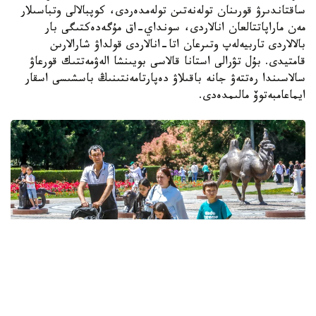
ساقتاندىرۋ قورىنان تولەنەتىن تولەمدەردى، كوپبالالى وتباسىلار
مەن ماراپاتتالعان انالاردى، سونداي-اق مۇگەدەكتىگى بار
بالالاردى تاربيەلەپ وتىرعان اتا-انالاردى قولداۋ شارالارىن
قامتيدى. بۇل تۋرالى استانا قالاسى بويىنشا الەۋمەتتىك قورعاۋ
سالاسىندا رەتتەۋ جانە باقىلاۋ دەپارتامەنتىنىڭ باسشىسى اسقار
ايماعامبەتوۆ مالىمدەدى.
Фото: Александр Павский/Kazinform