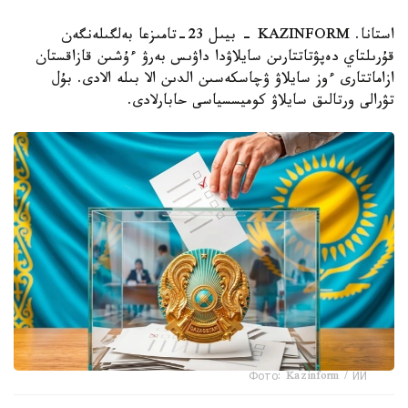
استانا. KAZINFORM - بيىل 23-تامىزعا بەلگىلەنگەن
قۇرىلتاي دەپۋتاتتارىن سايلاۋدا داۋىس بەرۋ ءۇشىن قازاقستان
ازاماتتارى ءوز سايلاۋ ۋچاسكەسىن الدىن الا بىلە الادى. بۇل
تۋرالى ورتالىق سايلاۋ كوميسسياسى حابارلادى.
Фото: Kazinform / ИИ