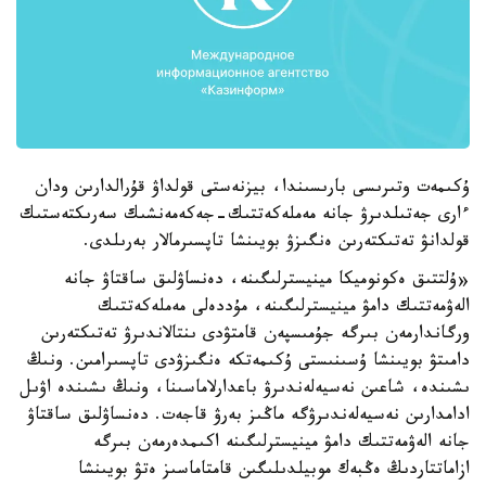
ۇكىمەت وتىرىسى بارىسىندا، بيزنەستى قولداۋ قۇرالدارىن ودان
ءارى جەتىلدىرۋ جانە مەملەكەتتىك-جەكەمەنشىك سەرىكتەستىك
قولدانۋ تەتىكتەرىن ەنگىزۋ بويىنشا تاپسىرمالار بەرىلدى.
«ۇلتتىق ەكونوميكا مينيسترلىگىنە، دەنساۋلىق ساقتاۋ جانە
الەۋمەتتىك دامۋ مينيسترلىگىنە، مۇددەلى مەملەكەتتىك
ورگاندارمەن بىرگە جۇمىسپەن قامتۋدى ىنتالاندىرۋ تەتىكتەرىن
دامىتۋ بويىنشا ۇسىنىستى ۇكىمەتكە ەنگىزۋدى تاپسىرامىن. ونىڭ
ىشىندە، شاعىن نەسيەلەندىرۋ باعدارلاماسىنا، ونىڭ ىشىندە اۋىل
ادامدارىن نەسيەلەندىرۋگە ماڭىز بەرۋ قاجەت. دەنساۋلىق ساقتاۋ
جانە الەۋمەتتىك دامۋ مينيسترلىگىنە اكىمدەرمەن بىرگە
ازاماتتاردىڭ ەڭبەك موبيلدىلىگىن قامتاماسىز ەتۋ بويىنشا