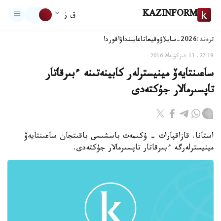
KAZINFORM
ق ز
ترەند:
2026-سايلاۋ
وقيعا
تاعايىنداۋ
اقوردا
22:19, 13 قىركۇيەك 2016
ساعىنتايەۆ مينيسترلەر كابينەتىنە ءبىرقاتار
تاپسىرمالار جۇكتەدى
استانا. قازاقپارات - ۇكىمەت باسشىسى باقىتجان ساعىنتايەۆ
مينيسترلەرگە ءبىرقاتار تاپسىرمالار جۇكتەدى.