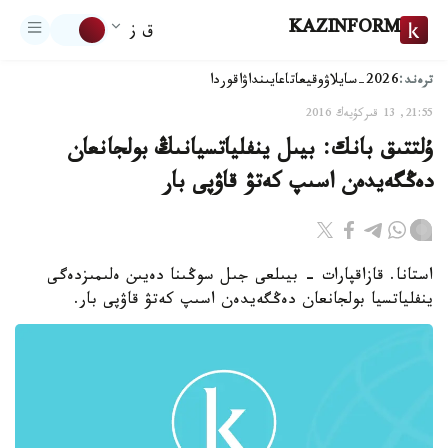
KAZINFORM
ق ز
ترەند:
2026-سايلاۋ
وقيعا
تاعايىنداۋ
اقوردا
21:55, 13 قىركۇيەك 2016
ۇلتتىق بانك: بيىل ينفلياتسيانىڭ بولجانعان
دەڭگەيدەن اسىپ كەتۋ قاۋپى بار
استانا. قازاقپارات - بيىلعى جىل سوڭىنا دەيىن ەلىمىزدەگى
ينفلياتسيا بولجانعان دەڭگەيدەن اسىپ كەتۋ قاۋپى بار.