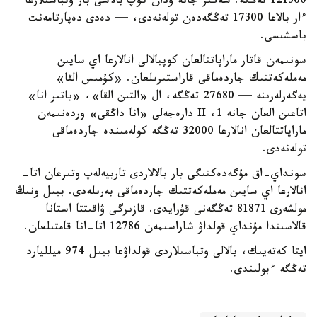
121360 تەڭگە. سەگىز جانە ودان كوپ بالاسى بار وتباسىلارعا
ءار بالاعا 17300 تەڭگەدەن تولەنەدى، — دەدى دەپارتامەنت
باسشىسى.
سونىمەن قاتار ماراپاتتالعان كوپبالالى انالارعا اي سايىن
مەملەكەتتىك جاردەماقى قاراستىرىلعان. «كۇمىس القا»
يەگەرلەرىنە — 27680 تەڭگە، ال «التىن القا»، «باتىر انا»
اتاعىن العان جانە 1، II دارەجەلى «انا داڭقى» وردەنىمەن
ماراپاتتالعان انالارعا 32000 تەڭگە كولەمىندە جاردەماقى
تولەنەدى.
سونداي-اق مۇگەدەكتىگى بار بالالاردى تاربيەلەپ وتىرعان اتا-
انالارعا اي سايىن مەملەكەتتىك جاردەماقى بەرىلەدى. بيىل ونىڭ
مولشەرى 81871 تەڭگەنى قۇرايدى. قازىرگى ۋاقىتتا استانا
قالاسىندا مۇنداي قولداۋ شاراسىمەن 12786 اتا-انا قامتىلعان.
ايتا كەتەيىك، بالالى وتباسىلاردى قولداۋعا بيىل 974 ميلليارد
تەڭگە ءبولىندى.