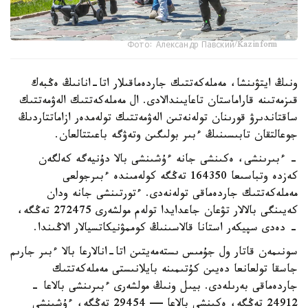
Фото: Александр Павский/Kazinform
ونىڭ ايتۋىنشا، مەملەكەتتىك جاردەماقىلار اتا-انانىڭ ەڭبەك
قىزمەتىنە قاراماستان تاعايىندالادى. ال مەملەكەتتىك الەۋمەتتىك
ساقتاندىرۋ قورىنان تولەنەتىن الەۋمەتتىك تولەمدەر ازاماتتاردىڭ
جوعالتقان تابىسىنىڭ ءبىر بولىگىن وتەۋگە باعىتتالعان.
- ءبىرىنشى، ەكىنشى جانە ءۇشىنشى بالا دۇنيەگە كەلگەن
كەزدە وتباسىعا 164350 تەڭگە كولەمىندە ءبىرجولعى
مەملەكەتتىك جاردەماقى تولەنەدى. ءتورتىنشى جانە ودان
كەيىنگى بالالار تۋعان جاعدايدا تولەم مولشەرى 272475 تەڭگە،
- دەدى سپيكەر استانا قالاسىنىڭ كوممۋنيكاتسيالار الاڭىندا.
سونىمەن قاتار ول جۇمىس ىستەمەيتىن اتا-انالارعا بالا ءبىر جارىم
جاسقا تولعانعا دەيىن كۇتىمىنە بايلانىستى مەملەكەتتىك
جاردەماقى بەرىلەدى. بيىل ونىڭ مولشەرى ءبىرىنشى بالاعا -
24912 تەڭگە، ەكىنشى بالاعا — 29454 تەڭگە، ءۇشىنشى