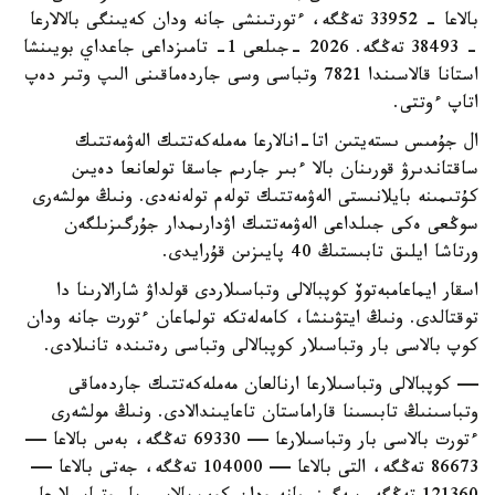
بالاعا - 33952 تەڭگە، ءتورتىنشى جانە ودان كەيىنگى بالالارعا
- 38493 تەڭگە. 2026 -جىلعى 1- تامىزداعى جاعداي بويىنشا
استانا قالاسىندا 7821 وتباسى وسى جاردەماقىنى الىپ وتىر دەپ
اتاپ ءوتتى.
ال جۇمىس ىستەيتىن اتا-انالارعا مەملەكەتتىك الەۋمەتتىك
ساقتاندىرۋ قورىنان بالا ءبىر جارىم جاسقا تولعانعا دەيىن
كۇتىمىنە بايلانىستى الەۋمەتتىك تولەم تولەنەدى. ونىڭ مولشەرى
سوڭعى ەكى جىلداعى الەۋمەتتىك اۋدارىمدار جۇرگىزىلگەن
ورتاشا ايلىق تابىستىڭ 40 پايىزىن قۇرايدى.
اسقار ايماعامبەتوۆ كوپبالالى وتباسىلاردى قولداۋ شارالارىنا دا
توقتالدى. ونىڭ ايتۋىنشا، كامەلەتكە تولماعان ءتورت جانە ودان
كوپ بالاسى بار وتباسىلار كوپبالالى وتباسى رەتىندە تانىلادى.
— كوپبالالى وتباسىلارعا ارنالعان مەملەكەتتىك جاردەماقى
وتباسىنىڭ تابىسىنا قاراماستان تاعايىندالادى. ونىڭ مولشەرى
ءتورت بالاسى بار وتباسىلارعا — 69330 تەڭگە، بەس بالاعا —
86673 تەڭگە، التى بالاعا — 104000 تەڭگە، جەتى بالاعا —