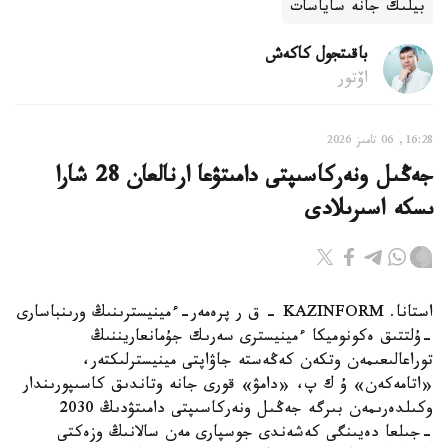
بيلىك جانە ساياسات
باقىتجول كاكەش
اۆتور
16:28, 06 تامىز 2026
جەڭىل ونەركاسىپتى دامىتۋعا ارنالعان 28 شارا
ىسكە اسىرىلادى
استانا. KAZINFORM - ق ر پرەمەر-ءمينيسترىنىڭ ورىنباسارى
-ۇلتتىق ەكونوميكا ءمينيسترى سەرىك جۇمانعاريننىڭ
توراعالىعىمەن وتكەن كەڭەستە جاۋاپتى مينيسترلىكتەر،
«اتامەكەن» ۇ ك پ، «دامۋ» قورى جانە وتاندىق كاسىپورىندار
وكىلدەرىمەن بىرگە جەڭىل ونەركاسىپتى دامىتۋدىڭ 2030
-جىلعا دەيىنگى كەشەندى جوسپارى مەن سالانىڭ وزەكتى