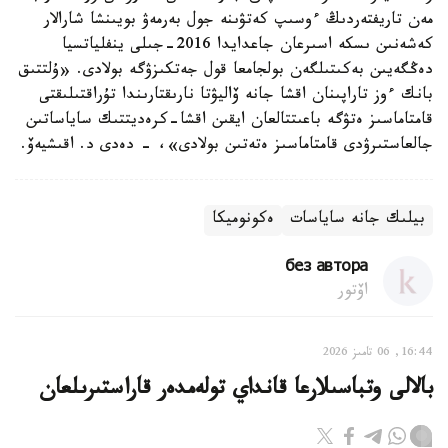
مەن تاريفتەردىڭ ءوسىپ كەتۋىنە جول بەرمەۋ بويىنشا شارالار
كەشەنىن ىسكە اسىرعان جاعدايدا 2016-جىلى ينفلياتسيا
دەڭگەيىن بەكىتىلگەن بولجامعا قول جەتكىزۋگە بولادى. «ۇلتتىق
بانك ءوز تاراپىنان اقشا جانە ۆاليۋتا نارىقتارىندا تۇراقتىلىقتى
قامتاماسىز ەتۋگە باعىتتالعان ايقىن اقشا-كرەديتتىك ساياساتىن
جالعاستىرۋدى قامتاماسىز ەتەتىن بولادى»، - دەدى د. اقىشيەۆ.
بيلىك جانە ساياسات
ەكونوميكا
без автора
اۆتور
16:44, 06 تامىز 2026
بالالى وتباسىلارعا قانداي تولەمدەر قاراستىرىلعان