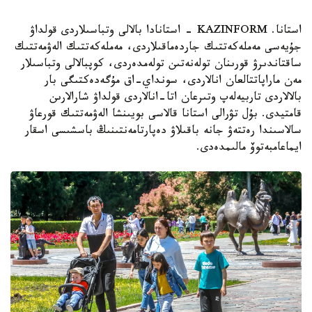
استانا. KAZINFORM - استانادا بالالى وتباسىلاردى قولداۋ
جۇيەسى مەملەكەتتىك جاردەماقىلاردى، مەملەكەتتىك الەۋمەتتىك
ساقتاندىرۋ قورىنان تولەنەتىن تولەمدەردى، كوپبالالى وتباسىلار
مەن ماراپاتتالعان انالاردى، سونداي-اق مۇگەدەكتىگى بار
بالالاردى تاربيەلەپ وتىرعان اتا-انالاردى قولداۋ شارالارىن
قامتيدى. بۇل تۋرالى استانا قالاسى بويىنشا الەۋمەتتىك قورعاۋ
سالاسىندا رەتتەۋ جانە باقىلاۋ دەپارتامەنتىنىڭ باسشىسى اسقار
ايماعامبەتوۆ مالىمدەدى.