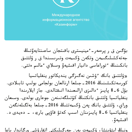
بۇگىن ق ر پرەمەر-ءمينيسترى باقىتجان ساعىنتايەۆتىڭ
جەتەكشىلىگىمەن وتكەن ۇكىمەت وتىرىسىندا ق ر ۇلتتىق
بانكىنىڭ ءتوراعاسى دانيار اقىشيەۆ وسىلاي ءمالىم ەتتى.
«ۇلتتىق بانك ءۇشىن نەگىزگى ينديكاتور ينفلياتسيا
كورسەتكىشىنىڭ 2016-جىلعا ارنالعان بولجامى بولىپ تابىلادى.
بۇل 6-8 پايىز ءدالىزى ارالىعىندا انىقتالدى. جاز ايلارىندا
ينفلياتسيا ۇلتتىق بانكتىڭ كۇتىلگەنىنەن جوعارى بولدى. وسىعان
وراي، ۇلتتىق بانك پەن ۇكىمەتتىڭ 2016-جىلعا بەلگىلەنگەن
ينفلياتسيا 6-8 پايىزىنان اسىپ كەتۋ قاۋپى بار»، - دەيدى د.
اقىشيەۆ.
ونىڭ ايتۋىنشا، ۇكىمەت پەن جەرگىلىكتى اتقارۋشى ورگاندار باعا