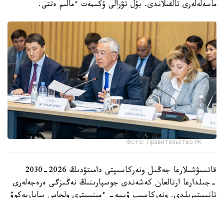
ماسەلەلەرى تالقىلاندى. بۇل تۋرالى ۇكىمەت ءمالىم ەتتى.
Фото: Правительство РК
قاتىسۋشىلارعا جەڭىل ونەركاسىپتى دامىتۋدىڭ 2026-2030
-جىلدارعا ارنالعان كەشەندى جوسپارىنىڭ نەگىزگى ەرەجەلەرى
تانىستىرىلدى. ونەركاسىپ ۆيسە- ءمينيسترى ولجاس ساپاربەكوۆ
اتاپ وتكەندەي، قۇجات زاڭناما، ساتىپ الۋ تەتىگىن جەتىلدىرۋ،
«كولەڭكەلى» يمپورتقا قارسى ءىس-قيمىل، ينۆەستيتسيا تارتۋ،