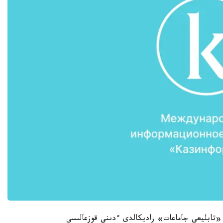
ن «تابليعي جاماعات» راديكالدى ءدىني قوزعالىسى