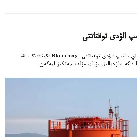
پ الۋدى توقتاتتى
استانا.قازاقپارات - ا ق ش ساۋد ارابياسىنان مۇناي ساتىپ الۋدى توقتاتتى. Bloomberg اگەنتتىگىنىڭ
ا ەلگە ساۋديالىق مۇناي مۇلدە جەتكىزىلمەگەن.