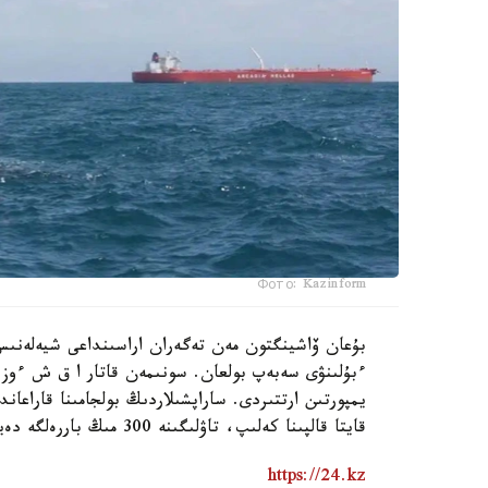
Фото: Kazinform
بۇعان ۆاشينگتون مەن تەگەران اراسىنداعى شيەلەنىس،
ءبۇلىنۋى سەبەپ بولعان. سونىمەن قاتار ا ق ش ءوز 
يمپورتىن ارتتىردى. ساراپشىلاردىڭ بولجامىنا قاراعاند
قايتا قالپىنا كەلىپ، تاۋلىگىنە 300 مىڭ باررەلگە دەيىن جەتۋى مۇمكىن.
https://24.kz