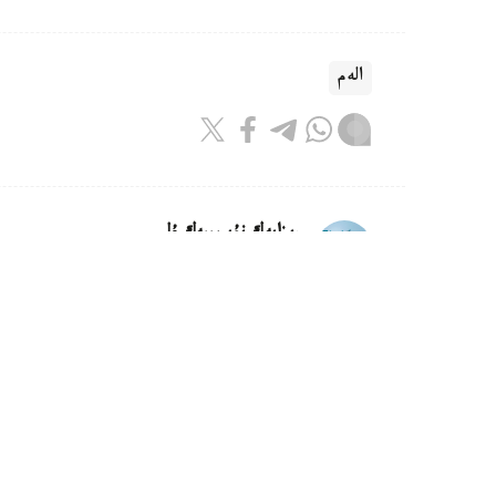
الەم
ريزابەك نۇسىپبەك ۇلى
اۆتور
22:46, 07 تامىز 2026
دانيا مەكتەپتەرىندە كوشىرۋدىڭ الدى
قورعالادى