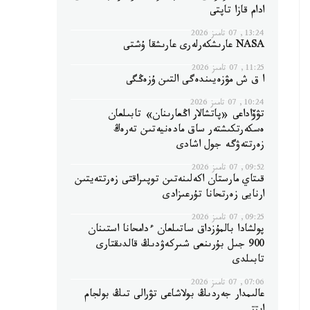
ادام قازا تاپتى
13:24, 07 تامىز 2026
NASA عارىشكەرلەرى عارىشقا ۇشتى
11:25, 07 تامىز 2026
ا ق ش مۋزەيىندەگى التىن ۇزەڭگى
10:24, 07 تامىز 2026
تۋۆاداعى «پاتشالار اڭعارىنان» تابىلعان
ەسكەرتكىشتەر ساق مادەنيەتىن تەرەڭ
زەرتتەۋگە جول اشادى
09:52, 07 تامىز 2026
قىتاي مارستان اكەلىنەتىن توپىراقتى زەرتتەيتىن
ارنايى زەرتحانا تۇرعىزادى
09:25, 07 تامىز 2026
پولشادا بالمۇزداق ساتىلعان ءدامحانا استىنان
900 جىل بۇرىنعى شىركەۋدىڭ قالدىقتارى
تابىلدى
07:06, 07 تامىز 2026
عالىمدار جەردىڭ بولاشاعى تۋرالى تىڭ بولجام