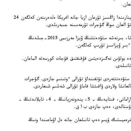
عان.
ب ا ق مالىمەتتەرى بويىنشا، «تابليگ ماركازى» سەمينارىندا زاڭسىز تۇرعان ازيا جانە افريكا ەلدەرىنەن كەلگەن 24
 العان سوڭ گۋجرات تۇرمەسىنە جىبەرىلدى.
گۋجرات پوليتسياسىنىڭ وكىلى مەحار اتيكتىڭ ايتۋىنشا، بىرنەشە ستۋدەنتتىڭ ۆيزا مەرزىمى 2015-جىلدىڭ
 ءبىر ۆيزاسىز تۇرىپ كەلگەن.
ە بولۋىن نەگىزدەيتىن قۇقىقتىق قۇجات كورسەتە الماعان.
انىلدى.
 ستۋدەنتتەردى تۇتقىنداۋ تۋرالى ءوتىنىم جازدى. گۋجرات
عانشا ولاردى ۋاقىتشا قاماۋ تۋرالى شەشىم شىعاردى.
ەكى قازاقستاندىقتان باسقا پاكىستاندا سۋداننىڭ 6 ازاماتى، قىتايدىڭ - 5، يندونەزيانىڭ - 4، تايلاندتىڭ -
رەميستىك ۇيىم دەپ تانىلعان جانە ەل اۋماعىندا ونىڭ