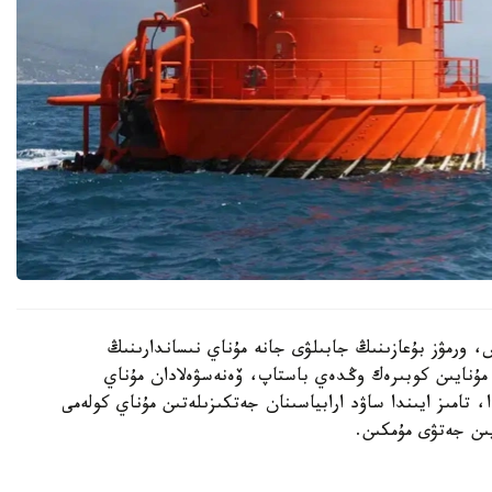
 ورمۋز بۇعازىنىڭ جابىلۋى جانە مۇناي نىساندارىنىڭ
مۇنايىن كوبىرەك وڭدەي باستاپ، ۆەنەسۋەلادان مۇناي
ا، تامىز ايىندا ساۋد ارابياسىنان جەتكىزىلەتىن مۇناي كولەمى