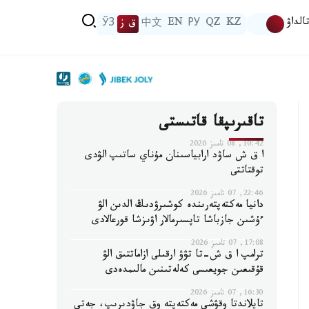
الداۋ
KZ
QZ
РУ
EN
中文
ق ز
ЎЗ
تاقىرىپقا قاتىستى
10:42, 08 تامىز 2026
ا ق ش ساۋد ارابياسىنان مۇناي ساتىپ الۋدى
توقتاتتى
22:46, 07 تامىز 2026
دانيا مەكتەپتەرىندە كوشىرۋدىڭ الدىن الۋ
ءۇشىن جازباشا تاپسىرمالار اۋىزشا قورعالادى
17:08, 07 تامىز 2026
ترامپ ا ق ش-تا تۋۋ ارقىلى ازاماتتىق الۋ
قۇقىعىن جويعىسى كەلەتىنىن مالىمدەدى
16:30, 07 تامىز 2026
تايلاندتا وقۋشى مەكتەپتە وق جاۋدىرىپ، جەتى