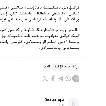
شىققان. «تابليعي جاماعاتقا» جابىقتىق ءتان. ۇيىمن
ورنالاسقان. ال ونىڭ باعدارلاماسى مەن ماقساتى قوزع
اتالمىش ۇيىم جاقتاستارىنىڭ قاتارىنا وتكەننەن كەي
گەوگرافيالىق جەرلەردە بىرنەشە ۋاعىز-ناسيحات جۇرگ
ورنىندا ءدىني ءبىلىم الۋ ۇسىنىلادى. كۋرستى اياقتاع
بىلىمدەرىن جالعاستىرادى.
زاڭ جانە قۇقىق
الەم
без автора