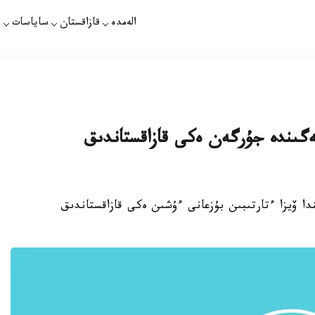
الەمدە
قازاقستان
ساياسات
ت
ەگىندە جۇرگەن ەكى قازاقستاندىق
ندا ۆيزا ءتارتىبىن بۇزعانى ءۇشىن ەكى قازاقستاندىق