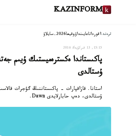
KAZINFORM
ترەند:
اقوردا
تاعايىنداۋ
وقيعا
2026-سايلاۋ
15:15, 13 قىركۇيەك 2016
پاكىستاندا ەكسترەميستىك ۇيىم جەت
ۇستالدى
استانا. قازاقپارات - پاكىستاننىڭ گۋجرات قالاسى
ۇستالدى، دەپ حابارلايدى Dawn.