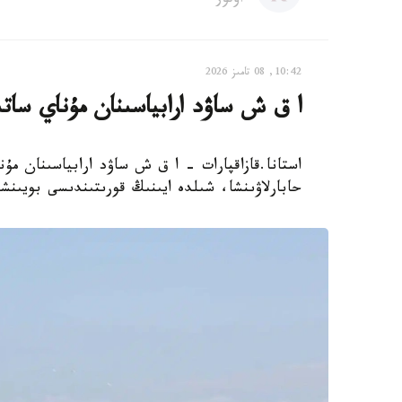
اۆتور
10:42, 08 تامىز 2026
ا ق ش ساۋد ارابياسىنان مۇناي ساتى
حابارلاۋىنشا، شىلدە ايىنىڭ قورىتىندىسى بويىنش