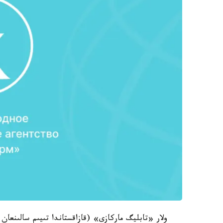
ولار «تابليگ ماركازى» (قازاقستاندا تىيىم سالىنعا