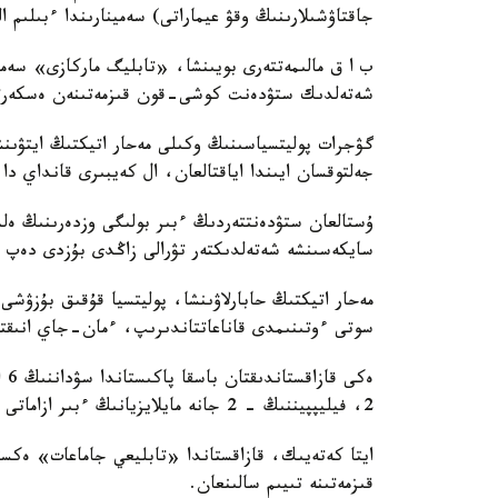
جاقتاۋشىلارىنىڭ وقۋ عيماراتى) سەمينارىندا ءبىلىم ال
شەتەلدىك ستۋدەنت كوشى-قون قىزمەتىنەن ەسكەرتۋ
جەلتوقسان ايىندا اياقتالعان، ال كەيبىرى قانداي دا
ۇستالعان ستۋدەنتتەردىڭ ءبىر بولىگى وزدەرىنىڭ ەلد
سايكەسىنشە شەتەلدىكتەر تۋرالى زاڭدى بۇزدى دەپ ت
مەحار اتيكتىڭ حابارلاۋىنشا، پوليتسيا قۇقىق بۇزۋشى
سوتى ءوتىنىمدى قاناعاتتاندىرىپ، ءمان-جاي انىقتال
2، فيليپپيننىڭ - 2 جانە مايلايزيانىڭ ءبىر ازاماتى ۇستالدى، دەپ جازدى ب ا ق.
ايتا كەتەيىك، قازاقستاندا «تابليعي جاماعات» ەكست
قىزمەتىنە تىيىم سالىنعان.