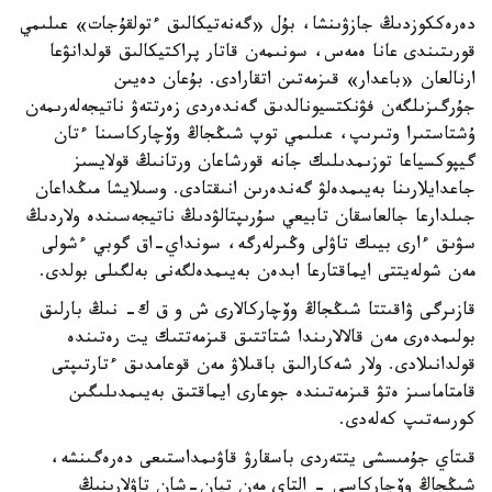
دەرەككوزدىڭ جازۋىنشا، بۇل «گەنەتيكالىق ءتولقۇجات» عىلىمي
قورىتىندى عانا ەمەس، سونىمەن قاتار پراكتيكالىق قولدانۋعا
ارنالعان «باعدار» قىزمەتىن اتقارادى. بۇعان دەيىن
جۇرگىزىلگەن فۋنكتسيونالدىق گەندەردى زەرتتەۋ ناتيجەلەرىمەن
ۇشتاستىرا وتىرىپ، عىلىمي توپ شىڭجاڭ وۆچاركاسىنا ءتان
گيپوكسياعا توزىمدىلىك جانە قورشاعان ورتانىڭ قولايسىز
جاعدايلارىنا بەيىمدەلۋ گەندەرىن انىقتادى. وسىلايشا مىڭداعان
جىلدارعا جالعاسقان تابيعي سۇرىپتالۋدىڭ ناتيجەسىندە ولاردىڭ
سۋىق ءارى بيىك تاۋلى وڭىرلەرگە، سونداي-اق گوبي ءشولى
مەن شولەيتتى ايماقتارعا ابدەن بەيىمدەلگەنى بەلگىلى بولدى.
قازىرگى ۋاقىتتا شىڭجاڭ وۆچاركالارى ش و ق ك- نىڭ بارلىق
بولىمدەرى مەن قالالارىندا شتاتتىق قىزمەتتىك يت رەتىندە
قولدانىلادى. ولار شەكارالىق باقىلاۋ مەن قوعامدىق ءتارتىپتى
قامتاماسىز ەتۋ قىزمەتىندە جوعارى ايماقتىق بەيىمدىلىگىن
كورسەتىپ كەلەدى.
قىتاي جۇمىسشى يتتەردى باسقارۋ قاۋىمداستىعى دەرەگىنشە،
شىڭجاڭ وۆچاركاسى - التاي مەن تيان-شان تاۋلارىنىڭ