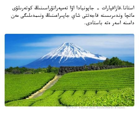
استانا.قازاقپارات - جاپونيادا اۋا تەمپەراتۋراسىنىڭ كوتەرىلۋى
ماتچا وندىرىسىنە قاجەتتى شاي جاپىراعىنىڭ ونىمدىلىگى مەن
دامىنە اسەر ەتە باستادى.
Фото: tawatchai prakobkit/Alamy
اسىرەسە جازعى اپتاپ، جىلى تۇندەر جانە كوكتەمدەگى اۋا
رايىنىڭ قۇبىلمالىلىعى شاي بۇتالارىنا قوسىمشا سالماق ءتۇسىرىپ