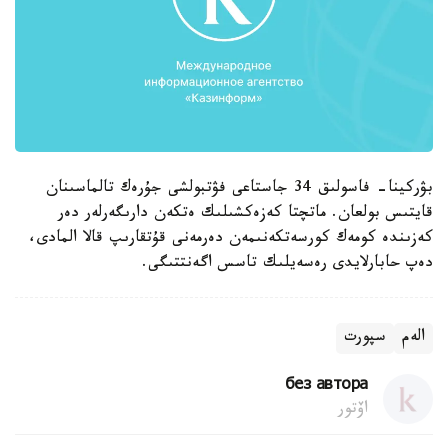
بۋركينا- فاسولىق 34 جاستاعى فۋتبولشى جۇرەك تالماسىنان
قايتىس بولعان. ماتچتا كەزەكشىلىك ەتكەن دارىگەرلەر دەر
كەزىندە كومەك كورسەتكەنىمەن دەرمەنى قۇتقارىپ قالا المادى،
دەپ حابارلايدى رەسەيلىك تاسس اگەنتتىگى.
الەم
سپورت
без автора
اۆتور