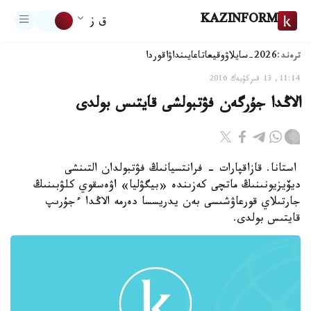
KAZINFORM
ق ز
ترەند:
2026-سايلاۋ
وقيعا
تاعايىنداۋ
اقوردا
11:14, 13 قىركۇيەك 2016
الاڭدا جۇرگەن فۋتبولشى قايتىس بولدى
استانا. قازاقپارات - فرانتسيانىڭ فۋتبولدان التىنشى
ديۆيزيونىنىڭ ماتچى كەزىندە «بيگۋليا» اۋەسقوي كلۋبىنىڭ
جارتىلاي قورعاۋشىسى بەن يدريسسا دەرمە الاڭدا ءجۇرىپ
قايتىس بولدى.