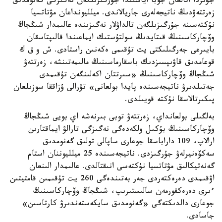
جۋىردا اتالعان جوبا اياسىندا جۇرگىزىلگەن نەگىزگى گەنومدىق
زەرتتەۋدىڭ ناتيجەلەرى جاريالاندى. ميلليونداعان مۋتاتسيا
نۇكتەسىنە جۇرگىزىلگەن تالداۋلار نەگىزىندە عالىمدار شىڭجاڭ
وۆچاركاسىنىڭ قىتايدىڭ سولتۇستىك ايماعىندا قالىپتاسقان
بايىرعى جەرگىلىكتى يت تۇقىمى ەكەنىن راستادى. ش و ق ك
قوعامدىق قاۋىپسىزدىك باسقارماسىنىڭ مالىمەتىنشە، زەرتتەۋ
شىڭجاڭ وۆچاركاسىنىڭ «سىرتتان اكەلىنگەن تۇقىمدى
جەتىلدىرۋ ناتيجەسىندە پايدا بولعانى» تۋرالى ۇزاققا سوزىلعان
پىكىرتالاسقا نۇكتە قويىلدى.
بەلگىلى بولعانداي، زەرتتەۋ توبى بىرنەشە اي بويى شىڭجاڭ
وۆچاركاسىنىڭ بۇكىل ولكەدەگى نەگىزگى تارالۋ ايماقتارىن
ارالاپ، 109 داراباسقا جوعارى ساپالى تولىق گەنومدىق
سەكۆەنيرلەۋ جۇرگىزدى. ناتيجەسىندە 25 ميلليوننان استام
گەنەتيكالىق مۋتاتسيا نۇكتەسى انىقتالدى. عالىمدار الىنعان
اۋقىمدى دەرەكتەردى جەر بەتىندەگى 260 يت تۇقىمىن قامتيتىن
ءىرى دەرەكقورمەن سالىستىرىپ، شىڭجاڭ وۆچاركاسىنىڭ
جوعارى دالدىكتەگى «گەنومدىق سايكەستەندىرۋ كارتاسىن»
جاسادى.