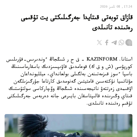
17:24, 08 تامىز 2026
قازاق توبەتى قىتايدا جەرگىلىكتى يت تۇقىمى
رەتىندە تانىلدى
استانا. KAZINFORM – ق ح ر شىڭجاڭ ءوندىرىس-قۇرىلىس
كورپۋسى (ش و ق ك) قوعامدىق قاۋىپسىزدىك باسقارماسىنىڭ
باسپا ءسوز قىزمەتىنەن بەلگىلى بولعانداي، ميلليونداعان
مۋتاتسيا نۇكتەسىن قامتيتىن گەنومدىق كارتاعا جۇرگىزىلگەن
اۋقىمدى زەرتتەۋ ناتيجەسىندە شىڭجاڭ وۆچاركاسى سولتۇستىك
قىتاي وڭىرىندە قالىپتاسقان بايىرعى جانە دەربەس جەرگىلىكتى
تۇقىم رەتىندە تانىلدى.