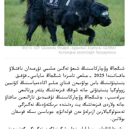
Фото: ҚХР Шыңжаң Өндіріс-құрылыс корпусы (ШӨҚК)
Қоғамдық қауіпсіздік басқармасы
شىڭجاڭ وۆچاركاسىنىڭ شىعۋ تەگىن عىلىمي تۇرعىدان ناقتىلاۋ
ماقساتىندا 2025 -جىلعى تامىزدا شىڭجاڭ ساياسي-قۇقىق
ينستيتۋتىنىڭ باس بولۋىمەن قىتاي عىلىم اكادەمياسىنىڭ كۋنمين
زوولوگيا ينستيتۋتى جانە شوقك قىزمەتتىك يتتەر ورتالىعى
بىرلەسىپ، «شىڭجاڭ وۆچاركاسىنىڭ تۇقىمدىق تازالىعىن ساقتاۋ
جانە ولاردى قىزمەتتىك يت رەتىندە ىرىكتەۋدىڭ نەگىزگى
تەحنولوگيالارىن ازىرلەۋ مەن قولدانۋ» جوباسىن ىسكە قوسقان
بولاتىن.