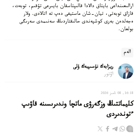
ارالىعىنداعى بايتاق دالادا قالىپتاسقان بايىرعى تۇقىم، توبەت،
قازاق توبەتى، تيان-شان ماستيفى دەپ تە اتالادى. ولار
ەجەلدەن بەرى كوشپەندى حالىقتاردىڭ سەنىمدى سەرىگى
بولعان.
الەم
ريزابەك نۇسىپبەك ۇلى
اۆتور
16:18, 08 تامىز 2026
كليماتتىڭ وزگەرۋى ماتچا وندىرىسىنە قاۋىپ
ءتوندىردى