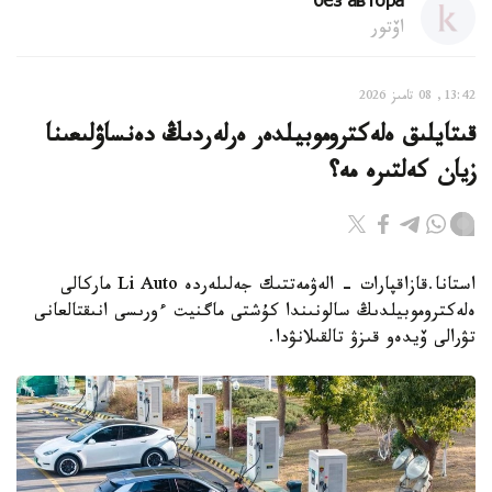
без автора
اۆتور
13:42, 08 تامىز 2026
قىتايلىق ەلەكتروموبيلدەر ەرلەردىڭ دەنساۋلىعىنا
زيان كەلتىرە مە؟
استانا.قازاقپارات - الەۋمەتتىك جەلىلەردە Li Auto ماركالى
ەلەكتروموبيلدىڭ سالونىندا كۇشتى ماگنيت ءورىسى انىقتالعانى
تۋرالى ۆيدەو قىزۋ تالقىلانۋدا.