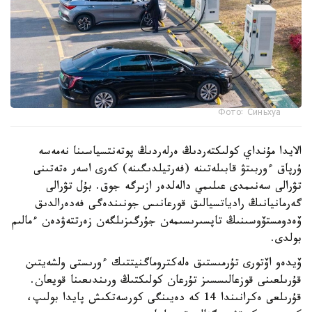
Фото: Синьхуа
الايدا مۇنداي كولىكتەردىڭ ەرلەردىڭ پوتەنتسياسىنا نەمەسە
ۇرپاق ءوربىتۋ قابىلەتىنە (فەرتيلدىگىنە) كەرى اسەر ەتەتىنى
تۋرالى سەنىمدى عىلىمي دالەلدەر ازىرگە جوق. بۇل تۋرالى
گەرمانيانىڭ رادياتسيالىق قورعانىس جونىندەگى فەدەرالدىق
ۆەدومستۆوسىنىڭ تاپسىرىسىمەن جۇرگىزىلگەن زەرتتەۋدەن ءمالىم
بولدى.
ۆيدەو اۆتورى تۇرمىستىق ەلەكتروماگنيتتىك ءورىستى ولشەيتىن
قۇرىلعىنى قوزعالىسسىز تۇرعان كولىكتىڭ ورىندىعىنا قويعان.
قۇرىلعى ەكرانىندا 14 كە دەيىنگى كورسەتكىش پايدا بولىپ،