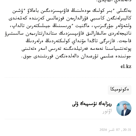
دالەلدەي المايدى.
بەلگىلى ءبىر كولىك مودەلىنىڭ قاۋىپسىزدىگىن باعالاۋ ءۇشىن
كاليبرلەنگەن كاسىبي قۇرالدارمەن قوزعالىس كەزىندە كەشەندى
ولشەۋلەر جۇرگىزىپ، ماگنيت ءورىسىنىڭ جيىلىكتەرىن تالداپ،
ناتيجەلەردى حالىقارالىق قاۋىپسىزدىك ستاندارتتارىمەن سالىستىرۋ
قاجەت. قازىرگى تاڭدا مۇنداي كولىكتەردىڭ ەرلەردىڭ
پوتەنتسياسىنا نەمەسە فەرتيلدىگىنە تەرىس اسەر ەتەتىنى
جونىندە عىلىمي تۇرعىدان دالەلدەنگەن قورىتىندى جوق.
el.kz
ەكونوميكا
ريزابەك نۇسىپبەك ۇلى
اۆتور
20:31, 07 تامىز 2026