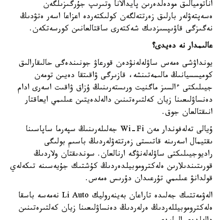
اناتوميالىق مودەلدەرىن پايدالانا وتىرىپ جۇرگىزىلگەن
ەسەپتەۋلەر بارلىق زەرتتەلگەن كولىكتەردە اعزاعا اسەر ەتۋدىڭ
نەگىزگى قاۋىپسىزدىك شەكتەرى ساقتالعانىن كورسەتكەن.
عالىمدار نە دەيدى؟
يونداۋشى ەمەس ساۋلەلەنۋدەن قورعاۋ جونىندەگى حالىقارالىق
كوميسسيانىڭ مالىمەتىنشە، قازىرگى ۋاقىتقا دەيىن تومەن
جيىلىكتى ءالسىز ماگنيت ورىستەرىنىڭ ۇزاق ۋاقىت اسەرى ادام
دەنساۋلىعىنا زيان كەلتىرەتىنىن دالەلدەيتىن عىلىمي ايعاقتار
انىقتالعان جوق.
ۇيالى تەلەفوندار مەن Wi-Fi جەلىلەرىنىڭ سپەرما ساپاسىنا
ىقتيمال اسەرىنە قاتىستى زەرتتەۋلەردىڭ باسىم بولىگى
راديوجيىلىكتى ساۋلەلەنۋگە ارنالعان. سوندىقتان ولاردىڭ
قورىتىندىلارىن ەلەكتروموبيلدەردىڭ كۇشتىك جۇيەسىنە تىكەلەي
قولدانۋ عىلىمي تۇرعىدان دۇرىس ەمەس.
الەۋمەتتىك جەلىدە تاراعان بەينەروليك Li Auto نەمەسە باسقا
ەلەكتروموبيللەردىڭ ەرلەردىڭ دەنساۋلىعىنا زيان كەلتىرەتىنىن