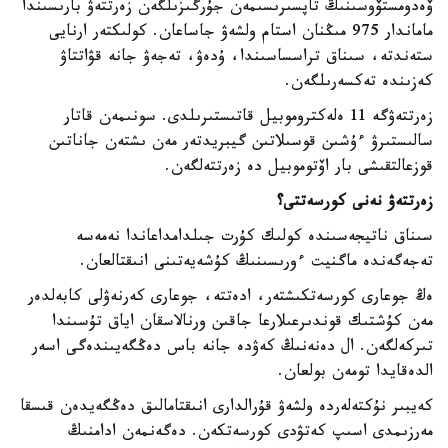
ۆەدومستۆوسىنىڭ تاپسىرىسىمەن جۇرگىزىلگەن زەرتتەۋ بارىسىندا
ماماندار 975 مىڭنان استام ولشەۋ جاساعان. كولىكتەر ارنايى
ستەندتە، سىناق تراسساسىندا، ۇدەۋ، تەجەۋ جانە قۋاتتاۋ
كەزىندە تەكسەرىلگەن.
زەرتتەۋگە 11 ەلەكتروموبيل قاتىستىرىلدى. سونىمەن قاتار
سالىستىرۋ ءۇشىن قوسىلاتىن گيبريدتەر مەن ىشتەن جاناتىن
قوزعالتقىشى بار اۆتوموبيل دە زەرتتەلگەن.
زەرتتەۋ نەنى كورسەتتى؟
سىناق ناتيجەسىندە كولىك كۇرت جىلدامداعاندا نەمەسە
تەجەگەندە ماگنيت ءورىسىنىڭ كۇشەيەتىنى انىقتالعان.
ەڭ جوعارى كورسەتكىشتەر، ادەتتە، جوعارى كەرنەۋلى كابەلدەر
مەن كۇشتىك قوندىرعىلارعا جاقىن ورنالاسقان اياق تۇسىندا
تىركەلگەن. ال دەنەنىڭ كەۋدە جانە باس دەڭگەيىندەگى اسەر
الدەقايدا تومەن بولعان.
كەيبىر نۇكتەلەردە ولشەۋ قۇرالدارى انىقتامالىق دەڭگەيدەن قىسقا
مەرزىمدى اسىپ كەتۋدى كورسەتكەن. دەگەنمەن ادامنىڭ