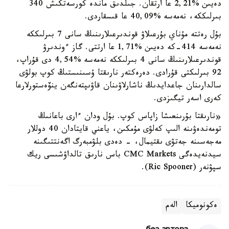
دەيىن %2,21 عا ارتقان. جىلدىق ماندە كورسەتكىش 340
بىرلىككە، نەمەسە %40,09 عا قىسقاردى.
بۇل رەتتە مۇناي بۇرعىلاۋ قوندىرعىلارىنىڭ سانى 7 بىرلىككە
نەمەسە 414-كە دەيىن %1,71 عا ارتتى. گاز ءوندىرۋ
قوندىرعىلارىنىڭ سانى 4 بىرلىككە نەمەسە %4,54 دى قۇراپ،
92 بىرلىكتى قۇرادى. دەرەكتەر نارىقتا ۇسىنىستىڭ كوپ بولۋى
سالدارىنان جاعدايدىڭ ناشارلاۋىنان قاۋىپتەنگەن ينۆەستورلارعا
كەرى اسەر تيگىزدى.
«نارىقتا بۇرىنعىشا زاپاس كوپ. بۇل ودان ءارى باعانىڭ
تومەندەۋىنە الىپ كەلۋى مۇمكىن، ياعني قايتادان 40 دوللار
مەجەسىنە جەتۋى ىقتيمال، - دەدى بلۋمبەرگ اگەنتتىگىنە
سيدنەيدەگى CMC Markets باس نارىق تالداۋشىسى ريك
سپۋنەر (Ric Spooner).
ەكونوميكا
الەم