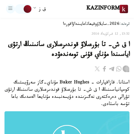
KAZINFORM
ق ز
ترەند:
2026-سايلاۋ
وقيعا
تاعايىنداۋ
اقوردا
15:52, 12 قىركۇيەك 2016
ا ق ش- تا بۇرعىلاۋ قوندىرعىلارى سانىنىڭ ارتۋى
اياسىندا مۇناي قۇنى تومەندەۋدە
استانا. قازاقپارات - Baker Hughes مۇناي-گاز سەرۆيستىك
كومپانياسىنىڭ ا ق ش- تا بۇرعىلاۋ قوندىرعىلارى سانىنىڭ ارتۋى
تۋرالى دەرەكتەرى نەگىزىندە دۇيسەنبىدە مۇنايعا الەمدىك باعا
تۇسە باستادى.