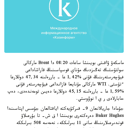
ماسكەۋ ۋاقىتى بويىنشا ساعات 08:20 دا Brent ماركالى
سولتۇستىك تەڭىزدىك مۇناي قوسپاسىنىڭ قاراشاداعى
فيۋچەرستەرىنىڭ قۇنى %1,42 عا - باررەلىنە 47,34 دوللارعا
ءتۇستى. WTI ماركالى مۇنايعا قازانداعى فيۋچەرستەر قۇنى
%1,59 عا - باررەلىنە 45,15 دوللارعا دەيىن تومەندەدى، دەپ
حابارلادى ر ي ا نوۆوستي.
جۇمادا جاريالانعان 9- قىركۇيەكتە اياقتالعان جۇمىس اپتاسىندا
Baker Hughes دەرەكتەرى بويىنشا ا ق ش- تا بۇرعىلاۋ
قوندىرعىلارىنىڭ سانى 11 بىرلىككە، نەمەسە 508 بىرلىككە