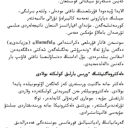
كەيىن ەسكەرتۋ سيگنالى قوسىلعان.
الايدا ۆيدەودا قۇرىلعىنىڭ ناقتى مودەلى، ولشەم بىرلىگى،
جيىلىك دياپازونى نەمەسە كاليبرلەۋ تۋرالى مالىمەتتەر
كورسەتىلمەگەن. مۇنداي اقپاراتسىز الىنعان ناتيجەلەردى عىلىمي
تۇرعىدان باعالاۋ مۇمكىن ەمەس.
سونىمەن قاتار قۇرىلعى ەكرانىنداعى «Harmful» («زياندى»)
دەگەن جازۋ تەك ءوندىرۋشى بەلگىلەگەن شەكتى دەڭگەيدەن
اسقانىن بىلدىرەدى. بۇل ادامنىڭ دەنساۋلىعىنا ناقتى قاۋىپ بار
ەكەنىن دالەلدەمەيدى.
ەلەكتروماگنيتتىك ءورىس بارلىق كولىكتە بولادى
ەلەكتر جانە ماگنيت ورىستەرى كەز كەلگەن اۆتوموبيلدە پايدا
بولادى. ەلەكتروموبيللەر مەن گيبريدتى كولىكتەردە ولاردى
تارتقىش جۇيە، جوعارى كەرنەۋلى كابەلدەر، توك
تۇرلەندىرگىشتەر، بورتتىق ەلەكترونيكا جانە ورىندىقتاردى جىلىتۋ
جۇيەسى قالىپتاستىرادى.
گەرمانيانىڭ رادياتسيالىق قورعانىس جونىندەگى فەدەرالدىق