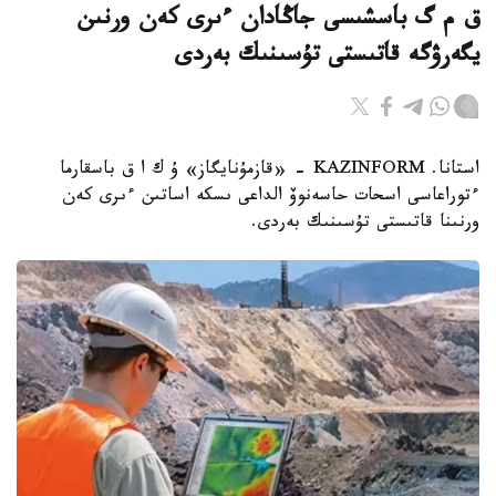
ق م گ باسشىسى جاڭادان ءىرى كەن ورنىن
يگەرۋگە قاتىستى تۇسىنىك بەردى
استانا. KAZINFORM - «قازمۇنايگاز» ۇ ك ا ق باسقارما
ءتوراعاسى اسحات حاسەنوۆ الداعى ىسكە اساتىن ءىرى كەن
ورنىنا قاتىستى تۇسىنىك بەردى.