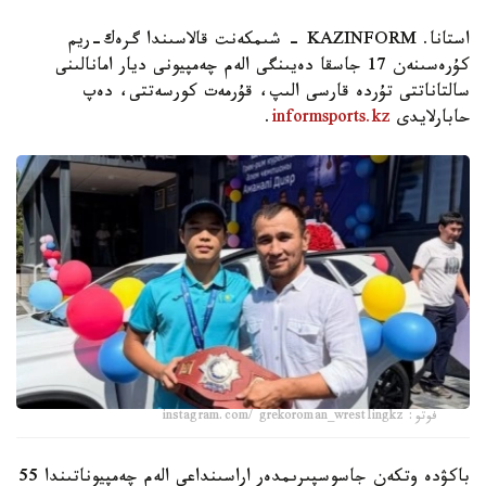
استانا. KAZINFORM - شىمكەنت قالاسىندا گرەك-ريم
كۇرەسىنەن 17 جاسقا دەيىنگى الەم چەمپيونى ديار امانالىنى
سالتاناتتى تۇردە قارسى الىپ، قۇرمەت كورسەتتى، دەپ
حابارلايدى
informsports.kz
.
فوتو: instagram.com/ grekoroman_wrestlingkz
باكۋدە وتكەن جاسوسپىرىمدەر اراسىنداعى الەم چەمپيوناتىندا 55