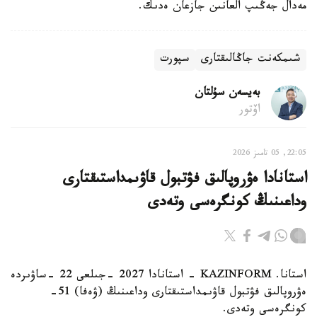
مەدال جەڭىپ العانىن جازعان ەدىك.
شىمكەنت جاڭالىقتارى
سپورت
بەيسەن سۇلتان
اۆتور
22:05, 05 تامىز 2026
استانادا ەۋروپالىق فۋتبول قاۋىمداستىقتارى
وداعىنىڭ كونگرەسى وتەدى
استانا. KAZINFORM - استانادا 2027 -جىلعى 22 -ساۋىردە
ەۋروپالىق فۋتبول قاۋىمداستىقتارى وداعىنىڭ (ۋەفا) 51-
كونگرەسى وتەدى.