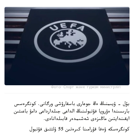
Фото: Спорт және туризм министрлігі
بۇل - ۇيىمنىڭ ەڭ جوعارى باسقارۋشى ورگانى. كونگرەسس
بارىسىندا ەۋروپا فۋتبولىنىڭ الداعى جىلدارداعى دامۋ باعىتىن
ايقىندايتىن ماڭىزدى شەشىمدەر قابىلدانادى.
كونگرەسكە ۋەفا قۇرامىنا كىرەتىن 55 ۇلتتىق فۋتبول