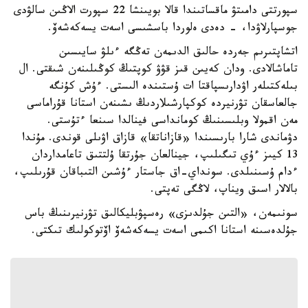
سپورتتى دامىتۋ ماقساتىندا قالا بويىنشا 22 سپورت الاڭىن سالۋدى
جوسپارلاۋدا، - دەدى ەلوردا باسشىسى اسەت يسەكەشەۆ.
اتشاپتىرىم جەردە حالىق الدىمەن تەڭگە ءىلۋ سايىسىن
تاماشالادى. ودان كەيىن قىز قۋۋ كوپتىڭ كوڭىلىنەن شىقتى. ال
بىلەكتىلەر اۋدارىسپاقتا ات ۇستىندە الىستى. ءۇش كۇنگە
جالعاسقان تۋرنيردە كوكپارشىلاردىڭ ىشىنەن استانا قۇراماسى
مەن اقمولا وبلىسىنىڭ كومانداسى فينالدا سىنعا ءتۇستى.
دۋماندى شارا بارىسىندا «قازاناتقا» قازاق اۋىلى قوندى. مۇندا
13 كيىز ءۇي تىگىلىپ، جينالعان جۇرتقا ۇلتتىق تاعامداردان
ءدام ۇسىنىلدى. سونداي-اق جاستار ءۇشىن التىباقان قۇرىلىپ،
بالالار اسىق ويناپ، لاڭگى تەپتى.
سونىمەن، «التىن جۇلدىزى» رەسپۋبليكالىق تۋرنيرىنىڭ باس
جۇلدەسىنە استانا اكىمى اسەت يسەكەشەۆ اۆتوكولىك تىكتى.