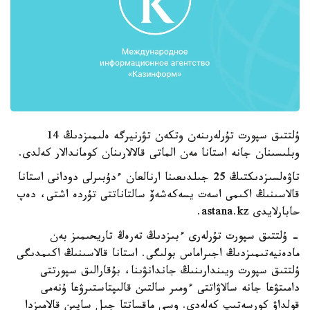
ۇلتتىق سپورت تۇرلەرىنەن وتكەن تۋرنيرگە ەلىمىزدىڭ 14
وبلىسىنان جانە استانا مەن الماتى قالالارىنان كوماندالار كەلدى.
تاۋەلسىزدىكتىڭ 25 جىلدىعىنا ارنالعان ءدۇبىرلى دودانى استانا
قالاسىنىڭ اكىمى اسەت يسەكەشەۆ سالتاناتتى تۇردە اشتى، دەپ
حابارلايدى astana.kz.
- ۇلتتىق سپورت تۇرلەرى ءبىزدىڭ تەرەڭ تاريحىمىز بەن
مادەنيەتىمىزدىڭ اجىراماس بولىگى. استانا قالاسىنىڭ اكىمدىگى
ۇلتتىق سپورت ويىندارىنىڭ جاندانۋىنا، بۇقارالىق سپورتتى
دامىتۋعا جانە سالاۋاتتى ءومىر سالتىن قالىپتاستىرۋعا ۇنەمى
قولداۋ كورسەتىپ كەلەدى. وسى ماقساتتا جىل سايىن قالامىزدا