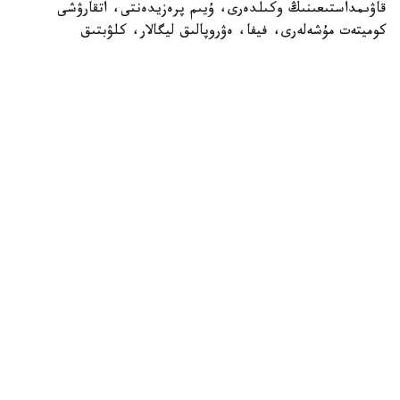
قاۋىمداستىعىنىڭ وكىلدەرى، ۇيىم پرەزيدەنتى، اتقارۋشى
كوميتەت مۇشەلەرى، فيفا، ەۋروپالىق ليگالار، كلۋبتىق
بىرلەستىكتەر جانە حالىقارالىق سپورت ۇيىمدارىنىڭ وكىلدەرى
قاتىسادى.
الداعى كونگرەستىڭ باستى ەرەكشەلىكتەرىنىڭ ءبىرى - سايلاۋ
ءراسىمىنىڭ ءوتۋى. ءدال وسى استانادا ۋەفا پرەزيدەنتى مەن
اتقارۋشى كوميتەت مۇشەلەرى سايلانادى.
قازاقستاننىڭ وسىنداي اۋقىمدى ءىس-شارانى وتكىزۋ قۇقىعىنا
يە بولۋى - ۋەفا- نىڭ ەلىمىزگە بىلدىرگەن جوعارى سەنىمىنىڭ
جانە حالىقارالىق دەڭگەيدەگى سپورتتىق ءىس-شارالاردى
ۇيىمداستىرۋداعى تاجىريبەسى مەن الەۋەتىنىڭ مويىندالعانىنىڭ
ايقىن دالەلى. كونگرەستى ۇيىمداستىرۋعا بايلانىستى بارلىق
شىعىندى ۋەفا ءوز قاراجاتى ەسەبىنەن قارجىلاندىرادى.
ۋەفا كونگرەسىن وتكىزۋ قازاقستاندا فۋتبولدى دامىتۋعا
باعىتتالعان جۇيەلى جۇمىستىڭ زاڭدى جالعاسى بولماق. ەلىمىزدە
فۋتبول ينفراقۇرىلىمى جاڭعىرتىلىپ، بالالار مەن جاسوسپىرىمدەر
فۋتبولىن دامىتۋعا ەرەكشە كوڭىل بولىنۋدە. سونىمەن قاتار