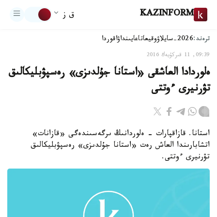
KAZINFORM
ق ز
ترەند:
2026-سايلاۋ
وقيعا
تاعايىنداۋ
اقوردا
09:39, 11 قىركۇيەك 2016
ەلوردادا العاشقى «استانا جۇلدىزى» رەسپۋبليكالىق
تۋرنيرى ءوتتى
استانا. قازاقپارات - ەلوردانىڭ ىرگەسىندەگى «قازانات»
اتشابارىندا العاش رەت «استانا جۇلدىزى» رەسپۋبليكالىق
تۋرنيرى ءوتتى.