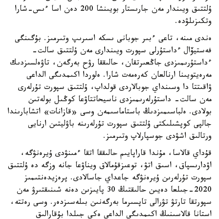
ۇلتتىق ويىندار مەن جارىستار بويىنشا 200 دەن اسا ءىس-شارا
وتكىزىلۋدە.
ەندى مىنە، تاعى ءبىر جوبانى ىسكە اسىرىپ وتىرمىز. بۇگىنگى
فەستيۆال ءداستۇرلى سپورت ويىندارى مەن ۇلتتىق سالت-
ءداستۇرىمىزدى جاڭعىرتقان، حالىققا رۋح بەرگەن، تاۋەلسىزدىك
مەرەيتويىنا ارنالعان كەرەمەت شارا. ەلوردا اكىمدىگى الداعى
ۋاقىتتا دا وسىنداي جوبالاردى قولداپ، ۇلتتىق سپورت تۇرلەرى
مەن سالت- داستۇرلەرىمىزدى ناسيحاتتاۋعا كوڭىل بولەتىن
بولادى. ەلباسىمىزدىڭ باستاماسىمەن وسى «قازانات» اتشابارىندا
جالپى كوپشىلىكتى ۇلتتىق سپورت تۇرلەرىنە باۋليتىن ارنايى
ورتالىق اشۋدى جوسپارلاپ وتىرمىز.
قۇداي قالاسا، مۇندا قاراپايىم حالىققا اتقا ءمىنۋدى ۇيرەنۋگە،
اۋدارىسپاق، اسىق اتۋ، توعىزقۇمالاق ويناۋعا جانە وزگە دە ۇلتتىق
سپورت تۇرلەرىن ۇيرەنۋگە جاعداي جاسالادى. پرەزيدەنتىمىز
2020-جىلعا دەيىن حالىقتىڭ 30 پايىزىن دەنە شىنىقتىرۋ مەن
سپورتقا تارتۋ تۋرالى تاپسىرما بەرگەنىن بىلەسىزدەر. وسى رەتتە،
استانا قالاسىنىڭ اكىمدىگى الداعى ەكى جىلدا بۇقارالىق