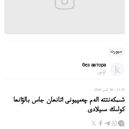
سپورت
без автора
اۆتور
11:55, 06 تامىز 2026
شىمكەنتتە الەم چەمپيونى اتانعان جاس بالۋانعا
كولىك سىيلادى