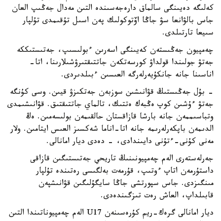
كەلىگە دەيىنگى سالماق دارەجەسىندە التىن مەدال جەڭىپ العان
جاس بالۋانعا سۋ جاڭا اۆتوكولىك پەن اسىل تۇقىمدى تۇلپار
سىيعا تارتىلدى.
چەمپيون جەڭىستەن كەيىنگى اسەرىن ءبولىسىپ، جەتىستىككە
جەتۋ جولىندا قولداۋ كورسەتكەن جاتتىقتىرۋشىلارىنا، اتا-
اناسىنا جانە جانكۇيەرلەرگە العىسىن ءبىلدىردى.
- بۇل جەڭىستىڭ قۋانىشىن سوزبەن جەتكىزۋ قيىن. وسى كۇنگە
جەتۋ ءۇشىن كوپ ەڭبەك ەتتىك، تالماي جاتتىقتىق. قۋانىشىمدى
وتباسىممەن جانە بارشا قازاقستان حالقىمەن بولىسەمىن. ەڭ
الدىمەن باپكەرلەرىمە جانە اتا-اناما شەكسىز العىس ايتامىن. ولار
مەنى كۇنى-ءتۇنى دايىندادى، - دەدى ديار امانالى.
جەرلەستەرى الەم چەمپيونىنىڭ تاريحي جەتىستىگىن قازاقى
داستۇرمەن اتاپ ءوتىپ، قۇرمەت بەلگىسى رەتىندە تۇلپار
مىنگىزدى. جاس سپورتشى جاڭا سايگۇلىگىن قۋانىشپەن
قابىلداپ، العاش رەت تىزگىندەدى.
ديار امانالى گرەك-ريم كۇرەسىنەن U17 الەم چەمپيوناتىندا التىن