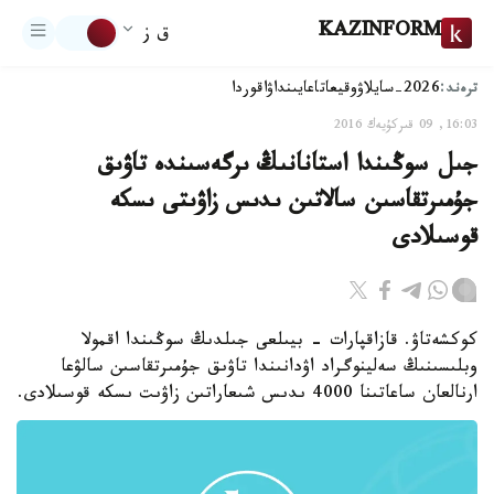
KAZINFORM
ق ز
ترەند:
2026-سايلاۋ
وقيعا
تاعايىنداۋ
اقوردا
16:03, 09 قىركۇيەك 2016
جىل سوڭىندا استانانىڭ ىرگەسىندە تاۋىق
جۇمىرتقاسىن سالاتىن ىدىس زاۋىتى ىسكە
قوسىلادى
كوكشەتاۋ. قازاقپارات - بيىلعى جىلدىڭ سوڭىندا اقمولا
وبلىسىنىڭ سەلينوگراد اۋدانىندا تاۋىق جۇمىرتقاسىن سالۋعا
ارنالعان ساعاتىنا 4000 ىدىس شىعاراتىن زاۋىت ىسكە قوسىلادى.