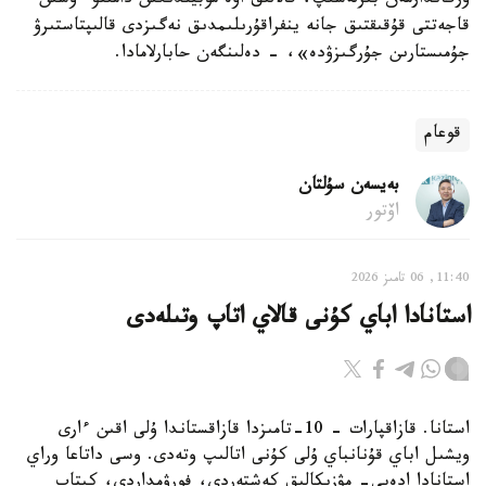
ورگاندارمەن بىرلەسىپ، قالالىق اۋە موبيلدىگىن دامىتۋ ءۇشىن
قاجەتتى قۇقىقتىق جانە ينفراقۇرىلىمدىق نەگىزدى قالىپتاستىرۋ
جۇمىستارىن جۇرگىزۋدە»، - دەلىنگەن حابارلامادا.
قوعام
بەيسەن سۇلتان
اۆتور
11:40, 06 تامىز 2026
استانادا اباي كۇنى قالاي اتاپ وتىلەدى
استانا. قازاقپارات – 10-تامىزدا قازاقستاندا ۇلى اقىن ءارى
ويشىل اباي قۇنانباي ۇلى كۇنى اتالىپ وتەدى. وسى داتاعا وراي
استانادا ادەبي- مۋزىكالىق كەشتەردى، فورۋمداردى، كىتاپ