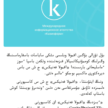
بۇل تۋرالى بۇگىن اقمولا وبلىسى ىشكى ساياسات باسقارماسىنىڭ
وڭىرلىك كوممۋنيكاتسيالار قىزمەتىندە وتكەن باسپا ءسوز
ءماسليحاتى بارىسىندا «اقمولا فەنيكس» ج ش س باس
ديرەكتورى ماكسيم بوجكو ءمالىم ەتتى.
ونىڭ ايتۋىنشا، «اقمولا فەنيكس» ج ش س كاسىپورنى
ەلىمىزدە تاۋىق جۇمىرتقاسى مەن ەتىن ءوندىرۋ بويىنشا كوش
باستاپ كەلەدى.
«ءبىزدىڭ «اقمولا فەنيكس» اق كاسىپورنى