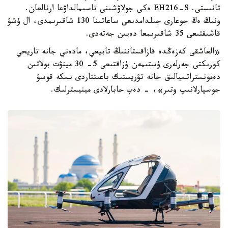
تانىستى. EH216-S ەكى جولاۋشىنى تاسىمالداۋعا ارنالعان.
ونىڭ ەڭ جوعارى جىلدامدىعى ساعاتىنا 130 شاقىرىمدى، ال ۇشۋ
قاشىقتىعى 35 شاقىرىمعا دەيىن جەتەدى.
«العاشقى كەزەڭدە قازاقستاننىڭ تابيعي، مادەني جانە تاريحي
كورىكتى جەرلەرى ۇستىمەن ۇزاقتىعى 5- 30 مينۋت بولاتىن
دەمونستراتسيالىق جانە تۋريستىك باعىتتاردى ىسكە قوسۋ
جوسپارلانىپ وتىر»، - دەپ حابارلادى مينيسترلىك.