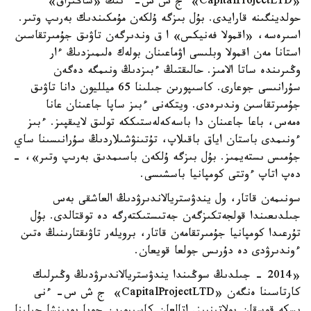
«CapitalProjectLTD» ج ش س- ءنىڭ «شاڭىراق»
حولدينگىنە قارايدى. بۇل بىزگە ۇلكەن مۇمكىندىك بەرىپ وتىر.
اسىرەسە، «اقمولا فەنيكس» ا ق وندىرگەن تاۋىق جۇمىرتقاسىن
استانا مەن اقمولا وبلىسى اۋماعىنان بولەك ەلىمىزدىڭ ءار
وڭىرىندە ساتا الامىز. حالىقتىڭ ءبىزدىڭ ونىمگە دەگەن
سۇرانىسى جوعارى. كاسىپورىن جىلىنا 65 ميلليون دانا تاۋىق
جۇمىرتقاسىن وندىرەدى. ويتكەنى ءبىز ساپا جاعىنان عانا
ەمەس، باعا جاعىنان دا باسەكەلەستىككە تولىق لايىقپىز. ءبىز
ءونىمدى باستان اياق باقىلاپ، تۇتىنۋشىلاردىڭ سۇرانىسىنا ساي
جۇمىس ىستەيمىز. بۇل بىزگە ۇلكەن باسىمدىق بەرىپ وتىر»، -
دەپ اتاپ ءوتتى كومپانيا باسشىسى.
سونىمەن قاتار، ول يندۋستريالاندىرۋدىڭ العاشقى بەس
جىلدىعىندا قولجەتكىزگەن جەتىستىكتەرگە دە توقتالدى. بۇل
تۇرعىدا كومپانيا جۇمىرتقامەن قاتار، برويلەر تاۋىقتارىنىڭ ەتىن
ءوندىرۋدى دە دۇرىس جولعا قويعان.
«2014 - جىلدىڭ سوڭىندا يندۋستريالاندىرۋدىڭ وڭىرلىك
كارتاسىنا ەنگەن «CapitalProjectLTD» ج ش س- ءنى