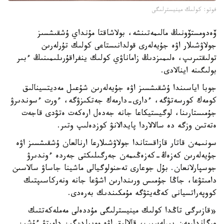
فوتو: كولىك مينيسترلىگى
ۆەدومستۆونىڭ مالىمەتىنشە، بولاشاقتا مۇنداي ۇشقىشسىز
جولاۋشىلار اۋە جۇيەلەرى قولدانىستاعى كولىك تۇرلەرىن
تولىقتىرىپ، ەلىمىزدىڭ زاماناۋي كولىك ينفراقۇرىلىمىنىڭ ءبىر
بولىگىنە اينالادى.
جوبا اياسىندا ۇشقىشسىز اۋە جۇيەلەرىن شۇعىل مەديتسينالىق
كومەك كورسەتۋگە، ءدارى-دارمەك جەتكىزۋگە، ءورت ءسوندىرۋ
جۇمىستارىنا، لوگيستيكاعا جانە جەدەل ارەكەت ەتۋدى قاجەت
ەتەتىن وزگە دە سالالاردا پايدالانۋ كوزدەلىپ وتىر.
سونىمەن قاتار قازاقستاندا جولاۋشىلارعا ارنالعان ۇشقىشسىز اۋە
جۇيەلەرىن كەزەڭ-كەزەڭىمەن جەرگىلىكتى جەردە ءوندىرۋ
جوسپارلانعان. بۇل جوعارى تەحنولوگيالى ماشينا جاساۋ سالاسىن
دامىتۋعا، جاڭا جۇمىس ورىندارىن اشۋعا جانە ونەركاسىپتىك
كووپەراتسيانى كەڭەيتۋگە مۇمكىندىك بەرەدى.
«قازىرگى تاڭدا كولىك مينيسترلىگى مۇددەلى مەملەكەتتىك