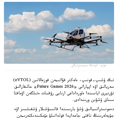
فوتو: كولىك مينيسترلىگى
تىك ۇشىپ-قونىپ، ەلەكتر قۋاتىمەن قوزعالاتىن (eVTOL)
سەريالىق اۋە اپپاراتى «Future Games 2026» حالىقارالىق
تۋرنيرى اياسىندا ەلورداداعى ارنايى رۇقسات ەتىلگەن اۋماقتا
سىناق ۇشۋىن ورىندادى.
دەمونستراتسيالىق ۇشۋ بارىسىندا قاتىسۋشىلار ۇشقىشسىز اۋە
جۇيەلەرىنىڭ ناقتى جاعدايدا قولدانىلۋ مۇمكىندىكتەرىمەن