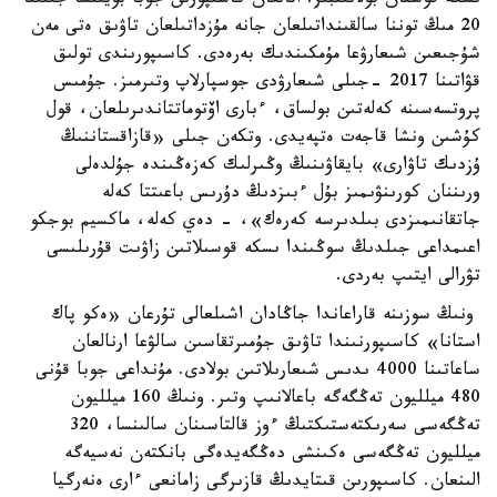
ىسكە قوسقان بولاتىنبىز. اتالعان كاسىپورىن جوبا بويىنشا جىلىنا
20 مىڭ توننا سالقىنداتىلعان جانە مۇزداتىلعان تاۋىق ەتى مەن
شۇجىعىن شىعارۋعا مۇمكىندىك بەرەدى. كاسىپورىندى تولىق
قۋاتىنا 2017 -جىلى شىعارۋدى جوسپارلاپ وتىرمىز. جۇمىس
پروتسەسىنە كەلەتىن بولساق، ءبارى اۆتوماتتاندىرىلعان، قول
كۇشىن ونشا قاجەت ەتپەيدى. وتكەن جىلى «قازاقستاننىڭ
ۇزدىك تاۋارى» بايقاۋىنىڭ وڭىرلىك كەزەڭىندە جۇلدەلى
ورىننان كورىنۋىمىز بۇل ءبىزدىڭ دۇرىس باعىتتا كەلە
جاتقانىمىزدى بىلدىرسە كەرەك»، - دەي كەلە، ماكسيم بوجكو
اعىمداعى جىلدىڭ سوڭىندا ىسكە قوسىلاتىن زاۋىت قۇرىلىسى
تۋرالى ايتىپ بەردى.
ونىڭ سوزىنە قاراعاندا جاڭادان اشىلعالى تۇرعان «ەكو پاك
استانا» كاسىپورنىندا تاۋىق جۇمىرتقاسىن سالۋعا ارنالعان
ساعاتىنا 4000 ىدىس شىعارىلاتىن بولادى. مۇنداعى جوبا قۇنى
480 ميلليون تەڭگەگە باعالانىپ وتىر. ونىڭ 160 ميلليون
تەڭگەسى سەرىكتەستىكتىڭ ءوز قالتاسىنان سالىنسا، 320
ميلليون تەڭگەسى ەكىنشى دەڭگەيدەگى بانكتەن نەسيەگە
الىنعان. كاسىپورىن قىتايدىڭ قازىرگى زامانعى ءارى ەنەرگيا