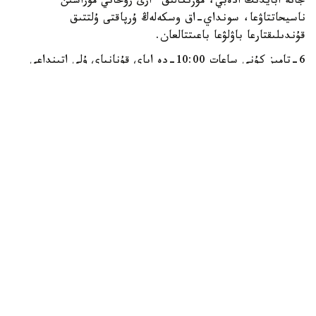
جانە ابايدىڭ ادەبي، مۋزىكالىق ءارى رۋحاني مۇراسىن
ناسيحاتتاۋعا، سونداي-اق وسكەلەڭ ۇرپاقتى ۇلتتىق
قۇندىلىقتارعا باۋلۋعا باعىتتالعان.
6-تامىز كۇنى ساعات 10:00-دە اباي قۇنانباي ۇلى اتىنداعى
№87-مەكتەپ-گيمنازياسىندا «جۇرەگىمنىڭ تۇبىنە تەرەڭ
بويلا…» اتتى ادەبي-مۋزىكالىق كەش وتەدى. ءىس-شارا
بارىسىندا «اباي تانۋ» عىلىمي-اعارتۋشىلىق ورتالىعىنىڭ
جەتەكشىسى، قازاقستان جازۋشىلار وداعىنىڭ مۇشەسى الماحان
مۇحامەتقالي قىزى اباي مۇراسىنىڭ رۋحاني ماڭىزى تۋرالى ايتىپ،
اقىن شىعارماشىلىعىنا قاتىستى قىزىقتى دەرەكتەرمەن بولىسەدى.
ادەبي باعدارلاما اياسىندا مەكتەپتىڭ ۇستازدارى مەن وقۋشىلارى
اباي اندەرىن ورىنداپ، ولەڭدەرى مەن قارا سوزدەرىن وقيدى.
وسى ۋاقىتتا تاتتىمبەت اتىنداعى №1-بالالار ونەر مەكتەبىندە
«كوڭىلىم ءاندى ۇعادى» شىعارماشىلىق الاڭى جۇمىس ىستەيدى.
ءىس-شارا اياسىندا ونەر مەكتەبىنىڭ دارىندى وقۋشىلارىنا اباي
قۇنانباي ۇلىنىڭ مادەني جانە شىعارماشىلىق مۇراسى
تانىستىرىلىپ، ونىڭ مۋزىكالىق شىعارمالارىنىڭ ءمانى مەن ۇلتتىق