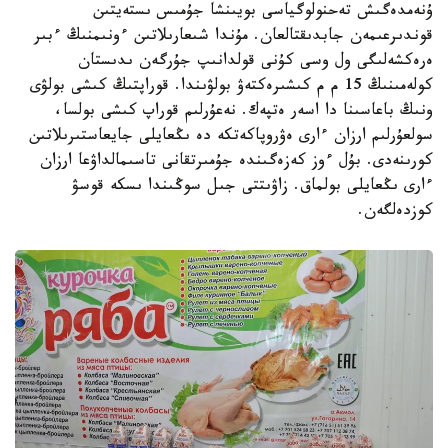
ۇنەمدەگىش تەحنولوگياسى بويىنشا جۇمىس ىستەيتىن
قوندىرعىمەن جابدىقتالعان. مۇندا شىعارىلاتىن ءونىمنىڭ ءبىر
ەرەكشەلىگى ول وسى كۇنى قولدانىپ جۇرگەن ىدىستان
كولەمىنىڭ 15 م م كىشىرەكتەۋ بولۋىندا. قوراپتىڭ كىشى بولۋى
ونىڭ باعاسىنا دا اسەر ەتپەك. نەعۇرلىم قوراپ كىشى بولسا،
سولعۇرلىم ارزان ءارى ەۋروپاكەتكە دە ىڭعايلى جايعاستىرىلاتىن
كورىنەدى. بۇل ءوز كەزەگىندە جۇمىرتقانى تاسىمالداۋعا ارزان
ءارى ىڭعايلى بولماق. زاۋىتتى جىل سوڭىندا ىسكە قوسۋ
كوزدەلگەن.