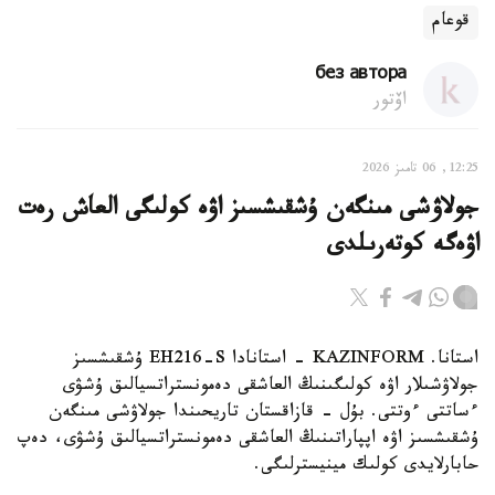
قوعام
без автора
اۆتور
12:25, 06 تامىز 2026
جولاۋشى مىنگەن ۇشقىشسىز اۋە كولىگى العاش رەت
اۋەگە كوتەرىلدى
استانا. KAZINFORM - استانادا EH216-S ۇشقىشسىز
جولاۋشىلار اۋە كولىگىنىڭ العاشقى دەمونستراتسيالىق ۇشۋى
ءساتتى ءوتتى. بۇل - قازاقستان تاريحىندا جولاۋشى مىنگەن
ۇشقىشسىز اۋە اپپاراتىنىڭ العاشقى دەمونستراتسيالىق ۇشۋى، دەپ
حابارلايدى كولىك مينيسترلىگى.