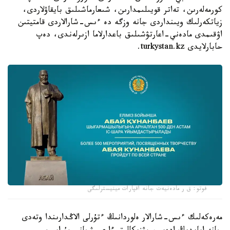
كورمەلەرىن، تەاتر قويىلىمدارىن، شىعارماشىلىق بايقاۋلاردى،
زياتكەرلىك ويىنداردى جانە وزگە دە ءىس-شارالاردى قامتيتىن
اۋقىمدى مادەني-اعارتۋشىلىق باعدارلاما ازىرلەندى، دەپ
حابارلايدى turkystan.kz.
فوتو: ق ر مادەنيەت جانە اقپارات مينيسترلىگى
مەرەكەلىك ءىس-شارالار ەلوردانىڭ ءتۇرلى الاڭدارىندا وتەدى