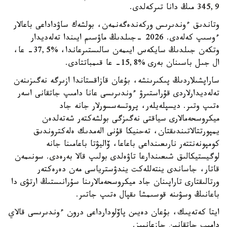
345,9 مىڭ دانا تىركەلدى.
وتاندىق ءوندىرىس وركەندەگەنمەن، بولشەك ساۋداداعى باعالار
ءوسىپ كەلەدى. 2026 -جىلدىڭ ماۋسىم ايىندا تەلەديدار
وتكەن جىلدىڭ سايكەس ايىمەن سالىستىرعاندا، %37,5- عا،
ال جىل باسىنان بەرى %15,8- عا قىمباتتادى.
ساراپشىلاردىڭ پىكىرىنشە، بۇعان قازاقستاندا ازىرگە نەگىزىنەن
تەلەديدارلاردى قۇراستىرۋ ءوندىرىسى عانا دامىپ جاتقانى اسەر
ەتىپ وتىر. ديسپلەيلەر، پروتسەسسورلار جانە جاد
ميكروسحەمالارى سياقتى نەگىزگى بولشەكتەر شەتەلدەن
يمپورتتالاتىندىقتان، تەحنيكا قۇنى الەمدىك ەلەكتروندىق
كومپونەنتتەر نارىعىنداعى باعاعا، ۆاليۋتا باعامىنا جانە
لوگيستيكالىق شىعىندارعا تاۋەلدى بولىپ قالا بەرەدى. سونىمەن
قاتار، جاساندى ينتەللەكت يندۋسترياسى مەن دەرەكتەر
ورتالىقتارى تاراپىنان جاد ميكروسحەمالارىنا سۇرانىستىڭ ارتۋى دا
باعانىڭ وسۋىنە قوسىمشا ىقپال ەتىپ جاتىر.
ايتا كەتەيىك، بۇعان دەيىن پاۆلودارداعى درون ءوندىرىسى قالاي
دامىپ جاتقانىن جازعانبىز.