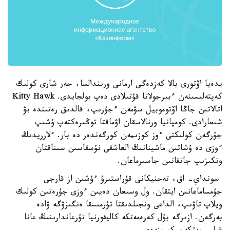
يدەيا اۆتورى بالا كەزدەگى ارمانى ورىندالسا، جەر شارى كولىك
كەپتەلىسىنەن ءبىرجولاتا قۇتىلادى دەپ بولجايدى. Kitty Hawk
اتالاتىن جاڭا اۆتوموبيل سۋمەن ءجۇرىپ، قالدىق رەتىندە بۋ
شىعارادى. كومپانيا ورنالاسقان اۋماقتا توڭىرەكتەپ ۇشىپ
جۇرگەن كولىكتى ءوز كوزىمەن كورگەندەر دە بار. ءلارريدىڭ
ءوزى دە ۇشاتىن ماشينانىڭ العاشقى نۇسقاسىن سىناقتان
وتكىزىپ جاتقانىن جاسىرماعان.
سونداي- اق، تەحنيكانى قۇراستىرۋ ءۇشىن از قارجى
جۇمساماعانىن ايتقان. ول وسىعان دەيىن ءوزى جۇرەتىن كولىك
ويلاپ تاۋىپ، الداعى ونجىلدىقتا تۇرمىسقا ەنگىزۋگە ۋادە
بەرگەن. ازىرگە بۇل كەرەمەتكە كاليفورنيا تۇرعاندارىنىڭ عانا