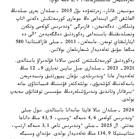
كەزەڭىمەن سالىستىرعاندا، 2,9 ەسە كوپ.
سونىمەن قاتار، زەرتتەۋدە بۇل 2015 -جىلدان بەرى جىلدىڭ
العاشقى التى ايىنداعى ەڭ جوعارى كورسەتكىش ەكەنى اتاپ
وتىلگەن. دەگەنمەن، قازىرگى ءوندىرىس كولەمى وتكەن
ونجىلدىقتىڭ باسىنداعى رەكوردتىق دەڭگەيدەن ءالى دە
ايتارلىقتاي تومەن. ماسەلەن، 2013 -جىلى قازاقستاندا 580
مىڭعا جۋىق تەلەديدار شىعارىلعان بولاتىن.
رەكوردتىق كورسەتكىشتەن كەيىن سالادا قۇلدىراۋ باستالدى.
2021- 2023 -جىلدارى جىل سايىن نەبارى 9- 12 مىڭ
تەلەديدار عانا ءوندىرىلدى. بۇعان يمپورتتىق ونىمدەرمەن
باسەكەنىڭ كۇشەيۋى، بولشەكتەر قۇنىنىڭ قىمباتتاۋى جانە
ءبىرقاتار وتاندىق وندىرۋشىلەردىڭ جۇمىسىن توقتاتۋى سەبەپ
بولدى.
2024 -جىلدان سالا قايتا جاندانا باستالدى. سول جىلى
ءوندىرىس كولەمى 4,6 ەسەگە ءوسىپ، 43,5 مىڭ داناعا
جەتتى. ال 2025 -جىلى ءوندىرىس تاعى 3,1 ەسەگە ارتىپ،
ستاتيستيكا 134,9 مىڭ تەلەديدار بولدى. مۇنداي وسىمگە