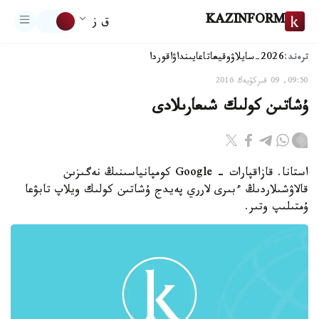
KAZINFORM
ق ز
ترەند:
2026-سايلاۋ
وقيعا
تاعايىنداۋ
اقوردا
09:50, 09 قىركۇيەك 2016
ۇشاتىن كولىك شىعارىلادى
استانا. قازاقپارات - Google كومپانياسىنىڭ نەگىزىن
قالاۋشىلاردىڭ ءبىرى لارري پەيدج ۇشاتىن كولىك ويلاپ تابۋعا
ۇمتىلىپ وتىر.