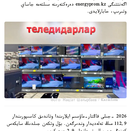
اگەنتتىگى energyprom.kz دەرەكتەرىنە سىلتەمە جاساي
وتىرىپ، حابارلايدى.
Фото: Мақсат Шағырбаев / Kazinform
2026 -جىلى قاڭتار-ماۋسىم ايلارىندا وتاندىق كاسىپورىندار
112,9 مىڭ تەلەديدار وندىرگەن. بۇل وتكەن جىلدىڭ سايكەس