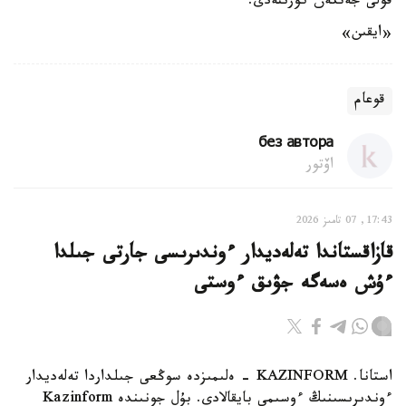
قولى جەتكەن كورىنەدى.
«ايقىن»
قوعام
без автора
اۆتور
17:43, 07 تامىز 2026
قازاقستاندا تەلەديدار ءوندىرىسى جارتى جىلدا
ءۇش ەسەگە جۋىق ءوستى
استانا. KAZINFORM - ەلىمىزدە سوڭعى جىلداردا تەلەديدار
ءوندىرىسىنىڭ ءوسىمى بايقالادى. بۇل جونىندە Kazinform