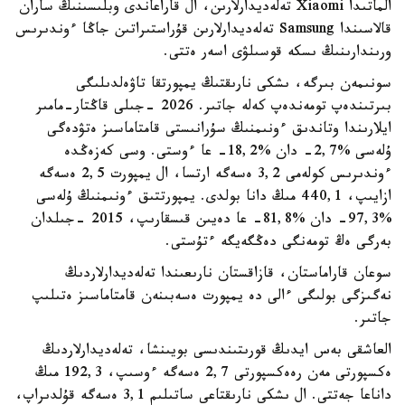
الماتىدا Xiaomi تەلەديدارلارىن، ال قاراعاندى وبلىسىنىڭ ساران
قالاسىندا Samsung تەلەديدارلارىن قۇراستىراتىن جاڭا ءوندىرىس
ورىندارىنىڭ ىسكە قوسىلۋى اسەر ەتتى.
سونىمەن بىرگە، ىشكى نارىقتىڭ يمپورتقا تاۋەلدىلىگى
بىرتىندەپ تومەندەپ كەلە جاتىر. 2026 -جىلى قاڭتار-مامىر
ايلارىندا وتاندىق ءونىمنىڭ سۇرانىستى قامتاماسىز ەتۋدەگى
ۇلەسى %2,7- دان %18,2- عا ءوستى. وسى كەزەڭدە
ءوندىرىس كولەمى 3,2 ەسەگە ارتسا، ال يمپورت 2,5 ەسەگە
ازايىپ، 440,1 مىڭ دانا بولدى. يمپورتتىق ءونىمنىڭ ۇلەسى
%97,3- دان %81,8- عا دەيىن قىسقارىپ، 2015 -جىلدان
بەرگى ەڭ تومەنگى دەڭگەيگە ءتۇستى.
سوعان قاراماستان، قازاقستان نارىعىندا تەلەديدارلاردىڭ
نەگىزگى بولىگى ءالى دە يمپورت ەسەبىنەن قامتاماسىز ەتىلىپ
جاتىر.
العاشقى بەس ايدىڭ قورىتىندىسى بويىنشا، تەلەديدارلاردىڭ
ەكسپورتى مەن رەەكسپورتى 2,7 ەسەگە ءوسىپ، 192,3 مىڭ
داناعا جەتتى. ال ىشكى نارىقتاعى ساتىلىم 3,1 ەسەگە قۇلدىراپ،