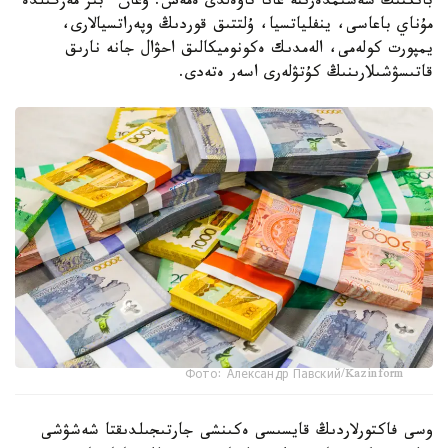
بانكتىڭ شەشىمدەرىنە عانا تاۋەلدى ەمەس. وعان ءبىر مەزگىلدە
مۇناي باعاسى، ينفلياتسيا، ۇلتتىق قوردىڭ وپەراتسيالارى،
يمپورت كولەمى، الەمدىك ەكونوميكالىق احۋال جانە نارىق
قاتىسۋشىلارىنىڭ كۇتۋلەرى اسەر ەتەدى.
Фото: Александр Павский/Kazinform
وسى فاكتورلاردىڭ قايسىسى ەكىنشى جارتىجىلدىقتا شەشۋشى