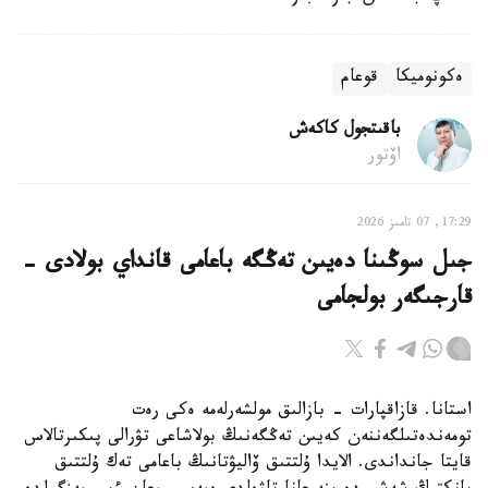
ەكونوميكا
قوعام
باقىتجول كاكەش
اۆتور
17:29, 07 تامىز 2026
جىل سوڭىنا دەيىن تەڭگە باعامى قانداي بولادى -
قارجىگەر بولجامى
استانا. قازاقپارات - بازالىق مولشەرلەمە ەكى رەت
تومەندەتىلگەننەن كەيىن تەڭگەنىڭ بولاشاعى تۋرالى پىكىرتالاس
قايتا جانداندى. الايدا ۇلتتىق ۆاليۋتانىڭ باعامى تەك ۇلتتىق