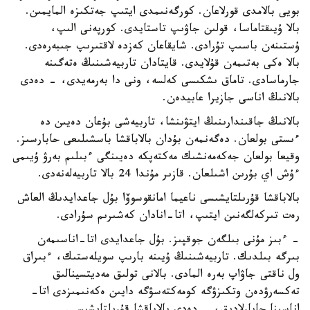
بويى بالامدى قورلاعان. كورگەنىمدى ايتىپ جەتكىزە المايمىن.
بالا ۇيىقتاماسا، قولىن جاۋىپ تاستايدى. كورپەنى الىپ،
ۇستىنەن باسىپ تۇرادى. شايقاعان كەزدە لاقتىرىپ جىبەرەدى.
بالا ەكى بەتىمەن قۇلايدى. قايتادان تاربيەشىنىڭ ەتەگىنە
جارماسادى. تاماق ىشكىسى كەلسە، ونى دا بەرمەيدى، - دەدى
بالانىڭ اناسى جازيرا عابيدەن.
بالانىڭ جاقىندارىنىڭ ايتۋىنشا، تاربيەشى بۇعان دەيىن دە
ءىستى بولعان. دەگەنمەن بۇدان بالاباقشا باسشىلىعى حابارسىز.
وقيعا بولعان جەكەمەنشىك مەكتەپكە دەيىنگى ءبىلىم بەرۋ ۇيىمى
ءۇش اي بۇرىن اشىلعان. قازىر مۇندا 24 بالا تاربيەلەنەدى.
بالاباقشا قۇرىلتايشىسى ناعيما امانقوسوۆا بۇل جاعدايدىڭ العاش
رەت تىركەلگەنىن ايتىپ، اتا-انادان كەشىرىم سۇرادى.
- ءبىز مۇنى بىلگەن جوقپىز. بۇل جاعدايدى اتا-اناسىمەن
بىرگە بىلدىك. تاربيەشىنىڭ ۇيىنە بارىپ سويلەستىك، ءبىراق
ول ناقتى جاۋاپ بەرە المادى. بالانى تولىق مەديتسينالىق
تەكسەرۋدەن وتكىزۋگە كومەكتەسۋگە دايىن ەكەنىمىزدى اتا-