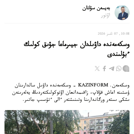
بەيسەن سۇلتان
اۆتور
10:08, 07 تامىز 2026
وسكەمەندە داۋىلدان جيىرماعا جۋىق كولىك
ءبۇلىندى
وسكەمەن. KAZINFORM - وسكەمەندە داۋىل سالدارىنان
ۇستىنە اعاش قۇلاپ، زاقىمدانعان اۆتوكولىكتەردىڭ يەلەرىنەن
ىشكى ىستەر ورگاندارىنا وتىنىشتەر ءالى ءتۇسىپ جاتىر.