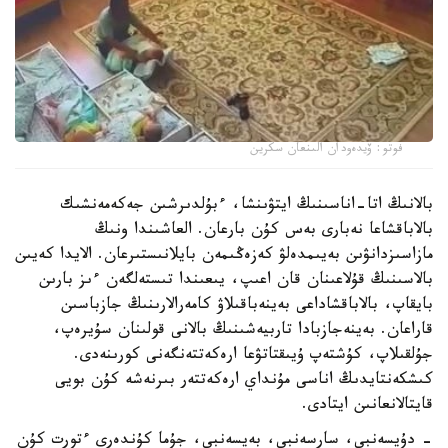
فوتو: ۆيدەودان الىنعان سكرين
بالانىڭ اتا-اناسىنىڭ ايتۋىنشا، ءبۇلدىرشىن جەكەمەنشىك
بالاباقشاعا نەبارى بەس كۇن بارعان. العاشىندا ونىڭ
مازاسىزدانۋىن بەيىمدەلۋ كەزەڭىمەن بايلانىستىرعان. الايدا كەيىن
بالاسىنىڭ قۇلاعىنان قان اعىپ، يىعىندا تىستەلگەن ءىز بارىن
بايقاپ، بالاباقشاداعى بەينەباقىلاۋ كامەرالارىنىڭ جازباسىن
قاراعان. بەينەجازبادا تاربيەشىنىڭ بالانى قولىنان سۇيرەپ،
جۇلقىلاپ، كۇشتەپ ۇيىقتاتۋعا ارەكەتتەنگەنى كورىنەدى.
كىشكەنتايدىڭ اناسى مۇنداي ارەكەتتەر بىرنەشە كۇن بويى
قايتالانعانىن ايتادى.
- دۇيسەنبى، سارسەنبى، بەيسەنبى، جۇما كۇندەرى ءتورت كۇن