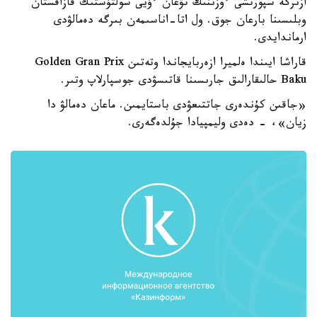
ازىرگە سپورتشى ءوزىنىڭ تۋعان ءۇيى سولتۇستىك قازاقستان
وبلىسىنا بارعان جوق. ول اتا-اناسىمەن بىرگە دەمالۋدى
ارماندايدى.
قاراشا ايىندا ەلميرا ازەربايجاندا وتەتىن Golden Gran Prix
Baku حالىقارالىق جارىسىنا قاتىسۋدى جوسپارلاپ وتىر.
«جاقىن كۇندەرى جاتتىعۋدى باستايمىن. ماعان دەمالۋ دا
زيان»، - دەدى وليمپيادا جۇلدەگەرى.