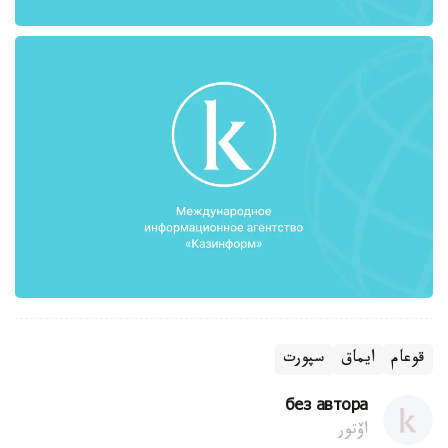
قوعام
ايماق
سپورت
без автора
اۆتور