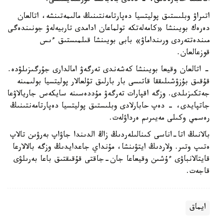
اناسىنا حابارلادىق، - دەدى بالاباقشا قۇرىلتايشىسى.
اتىراۋ وبلىستىق پوليتسيا دەپارتامەنتىنىڭ مالىمەتىنشە، اتالعان
دەرەك بويىنشا «كامەلەتكە تولماعان ادامدى تاربيەلەۋ جونىندەگى
مىندەتتەردى ورىنداماۋ» بابى بويىنشا قىلمىستىق ءىس
قوزعالعان.
- اتالعان وقيعا بويىنشا كەشەندى تەرگەۋ امالدارى جۇرگىزىلۋدە.
قۇقىق بۇزۋشىلىققا قاتىسى بار بارلىق تۇلعالار پوليتسيا بولىمىنە
جەتكىزىلدى. وزگە اقپارات تەرگەۋ مۇددەسىنە سايكەس جاريالاۋعا
جاتپايدى، - دەپ حابارلادى وبلىستىق پوليتسيا دەپارتامەنتىنىڭ
رەسمي وكىلى مەيىرىم ەرداۋلەت.
بالانىڭ اتا-اناسى كىنالىلەردىڭ زاڭ الدىندا جاۋاپ بەرۋىن تالاپ
ەتىپ وتىر. ولاردىڭ ايتۋىنشا، مۇنداي جاعدايدىڭ وزگە بالالارعا
قايتالانباۋى ءۇشىن وقيعاعا جان-جاقتى قۇقىقتىق باعا بەرىلۋى
قاجەت.
ايماق