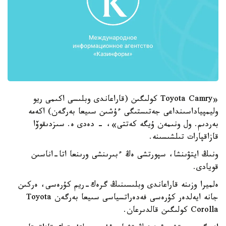
«Toyota Camry كولىگىن (قاراعاندى وبلىسى اكىمى ريو
وليمپياداسىنداعى جەتىستىگى ءۇشىن سىيعا بەرگەن) اكەمە
بەردىم. ول ونىمەن ۇيگە كەتتى»، - دەدى ە. سىزدىقوۆا
قازاقپارات تىلشىسىنە.
ونىڭ ايتۋىنشا، سپورتشى ەڭ ءبىرىنشى ورىنعا اتا-اناسىن
قويادى.
ەلميرا وزىنە قاراعاندى وبلىسىنىڭ گرەك-ريم كۇرەسى، ەركىن
جانە ايەلدەر كۇرەسى فەدەراتسياسى سىيعا بەرگەن Toyota
Corolla كولىگىن قالدىرعان.