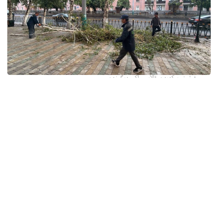
فوتو: وسكەمەن قالاسى اكىمدىگىنەن
قالا اكىمدىگىنىڭ مالىمەتىنشە، داۋىل كەزىندە ورتالىق
كوشەلەردە جەل 15 اعاشتى قۇلاتقان. ولاردىڭ ءبىرقاتارى جول
جيەگىندە تۇرعان اۆتوكولىكتەردىڭ ۇستىنە قۇلادى.
- قازىرگى ۋاقىتتا پوليتسياعا اعاشتاردىڭ قۇلاۋى سالدارىنان
كولىكتەرى زاقىمدانعان 17 اۆتوكولىك يەسىنەن ارىز ءتۇستى، -
دەپ حابارلادى شقو پوليتسيا دەپارتامەنتىنىڭ باسپا ءسوز
قىزمەتىنەن.
پوليتسياعا ءالى بارلىق زارداپ شەككەن كولىك يەلەرى جۇگىنىپ
ۇلگەرمەگەن بولۋى دا مۇمكىن.