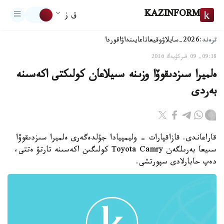
KAZINFORM
ق ز
ترەند:
2026-سايلاۋ
وقيعا
تاعايىنداۋ
اقوردا
09:18, 09 قىركۇيەك 2016
ەلميرا سىزدىقوۆا وزىنە سىيلاعان كولىكتى اكەسىنە
بەردى
قاراعاندى. قازاقپارات - وليمپيادا جۇلدەگەرى ەلميرا سىزدىقوۆا
سىيعا بەرىلگەن Toyota Camry كولىگىن اكەسىنە تارتۋ ەتتى،
دەپ حابارلادى سپورتشى.