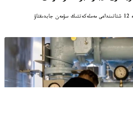
استانا. KAZINFORM – ا ق ش- تىڭ كەمىندە 12 شتاتىنداعى مەملەكەتتىك سۋمەن جابدىقتاۋ