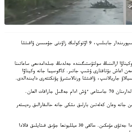
ەلدىڭ وڭتۇستىگىندەگى ارالداردا دۇكەندەر مەن كاسىپورىندار جابىلىپ، 9 اۆتوكولىك زاۋىتى جۇمىسىن ۋاقىتشا
 وكيناۆا ارالىنىڭ سولتۇستىگىندە جەلدىڭ جىلدامدىعى ساعاتىنا
 مەن اعاش بۇتاقتارى ۇشىپ جاتىر. كاگوسيما جانە وكيناۆا
جاراقات العان.
 جانە وعان كەلەتىن بارلىق ىشكى جانە حالىقارالىق رەيستەر
سينوپتيكتەردىڭ بولجامىنشا، تابيعي اپات شاڭحايعا دا جەتۋى مۇمكىن. حالقى 30 ميلليونعا جۋىق قىتايلىق قالادا