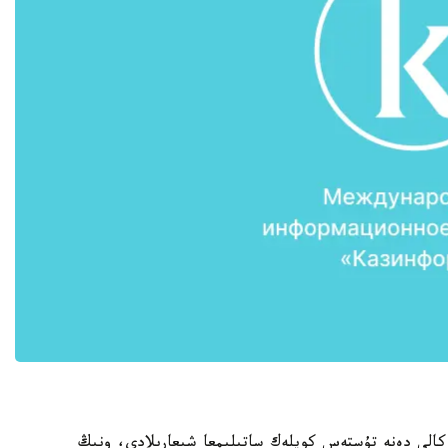
راشا كۇنى لوس-اندجەلەستە Jean Louis ماركالى دەنە تۇستەس كويلەك ساتىلىمعا شىعارىلادى، ونىڭ