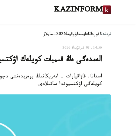
KAZINFORM
ترەند:
اقوردا
تاعايىنداۋ
وقيعا
2026-سايلاۋ
14:56, 08 قىركۇيەك 2016
الەمدەگى ەڭ قىمبات كويلەك اۋكتسي
كويلەگى اۋكتسيوندا ساتىلادى.