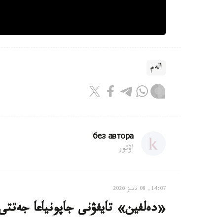
الەم
без автора
اۆتور
14:07, 08 تامىز 2026
«دەلفين» تايفۋنى جاپونياعا جەتتى: 500 دەن استام رەيس توقتاتى