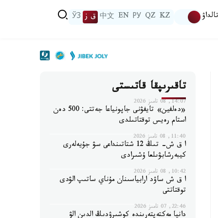
الداۋ
KZ
QZ
РУ
EN
中文
ق ز
ЎЗ
تاقىرىپقا قاتىستى
14:07, 08 تامىز 2026
«دەلفين» تايفۋنى جاپونياعا جەتتى: 500 دەن
استام رەيس توقتاتىلدى
11:40, 08 تامىز 2026
ا ق ش- تىڭ 12 شتاتىنداعى سۋ جۇيەلەرى
كيبەرشابۋىلعا ۇشىرادى
10:42, 08 تامىز 2026
ا ق ش ساۋد ارابياسىنان مۇناي ساتىپ الۋدى
توقتاتتى
22:46, 07 تامىز 2026
دانيا مەكتەپتەرىندە كوشىرۋدىڭ الدىن الۋ