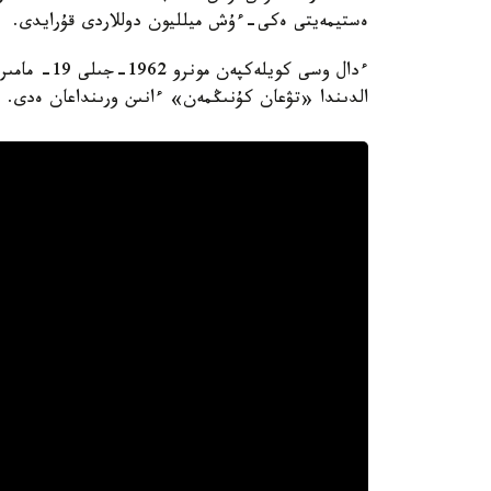
ەستيمەيتى ەكى-ءۇش ميلليون دوللاردى قۇرايدى.
الدىندا «تۋعان كۇنىڭمەن» ءانىن ورىنداعان ەدى.