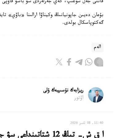
قاتتى جەل سوعىپ، كەي جەرلەردى سۋ باسۋ قاۋپى با
گەكتوپاسكال بولدى.
الەم
ريزابەك نۇسىپبەك ۇلى
اۆتور
11:40, 08 تامىز 2026
ا ق ش- تىڭ 12 شتاتىنداعى سۋ جۇيەلەرى كيبەرشابۋىلعا ۇشىرادى