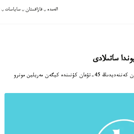
الەمدە
قازاقستان
ساياسات
ت
وندا ساتىلادى
استانا. قازاقپارات - امەريكانىڭ پرەزيدەنتى دجون كەننەديدىڭ 45-تۋعان كۇنىندە كيگەن مەريلين مونرو