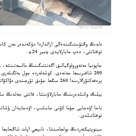
Фото: БелТА
توقتاتتى، دەپ حابارلايدى «مير 24».
جاپونيا مەتەورولوگيالىق اگەنتتىگىنىڭ مالىمەتىنشە،
200 شاقىرىمعا جەتەدى. كوشەلەردە جول بەلگىلەرى
پرەفەكتۋرالارىندا 260 مىڭعا جۋىق تۇرعىندى ەۆاكۋاتسيالاۋ جاريالانىپ، ۋاقىتشا ورنالاستىرۋ پۋنكتتەرى دايىندالدى.
بيلىك وكىلدەرىنىڭ حابارلاۋىنشا، قاتتى جەلدىڭ سالدارىنان 70 جاستاعى ءۇش ادام جەڭىل 
ناحا اۋەجايى جۇما كۇنى جابىلىپ، اۋەجايدان ۇشاتىن
توقتاتىلدى.