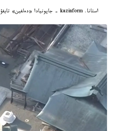
استانا. kazinform - جاپونيادا «دەلفين» تايفۋنىنا بايلانىستى 500 دەن استام اۋە رەيسى توقتاتىلدى.