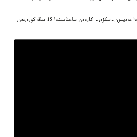
ءدال وسى كويلەكپەن مونرو 1962-جىلى 19- مامىردا مەديسون-سكۆەر- گاردەن ساحناسىندا 15 مىڭ كورەرمەن