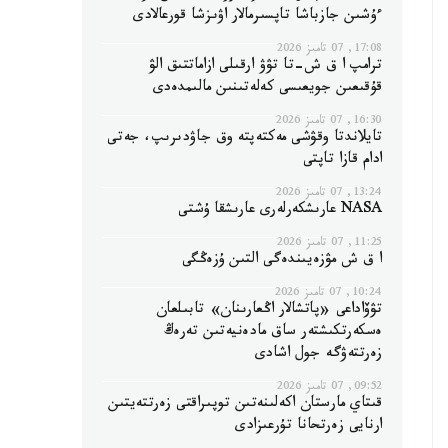
ءۇشىن جازباشا تاپسىرمالار اۋىزشا قورعالادى
17:08, 07 تامىز 2026
ترامپ ا ق ش-تا تۋۋ ارقىلى ازاماتتىق الۋ
قۇقىعىن جويعىسى كەلەتىنىن مالىمدەدى
16:30, 07 تامىز 2026
تايلاندتا وقۋشى مەكتەپتە وق جاۋدىرىپ، جەتى
ادام قازا تاپتى
13:24, 07 تامىز 2026
NASA عارىشكەرلەرى عارىشقا ۇشتى
11:25, 07 تامىز 2026
ا ق ش مۋزەيىندەگى التىن ۇزەڭگى
10:24, 07 تامىز 2026
تۋۆاداعى «پاتشالار اڭعارىنان» تابىلعان
ەسكەرتكىشتەر ساق مادەنيەتىن تەرەڭ
زەرتتەۋگە جول اشادى
09:52, 07 تامىز 2026
قىتاي مارستان اكەلىنەتىن توپىراقتى زەرتتەيتىن
ارنايى زەرتحانا تۇرعىزادى