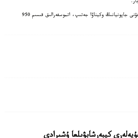
ر.
بۇعان دەيىن جاپونيانىڭ وكيناۆا ارالىنا «باۆي» تايفۋنى جاپونيانىڭ وكيناۆا جەتىپ، اتموسفەرالىق قىسىم 950