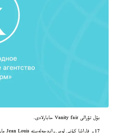
بۇل تۋرالى Vanity fair حابارلادى.
17- قا