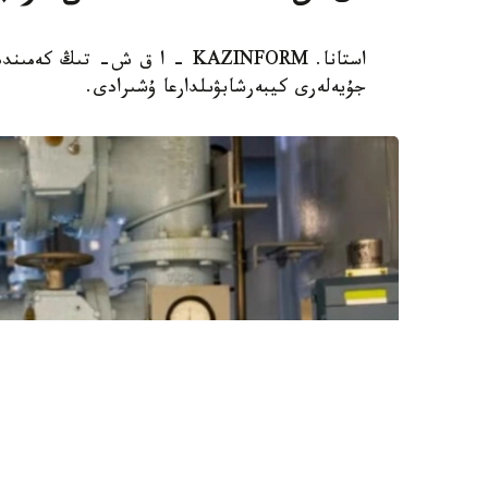
جۇيەلەرى كيبەرشابۋىلدارعا ۇشىرادى.