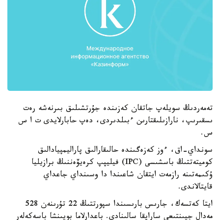
تەمەردىڭ سويلەپ جاتقان كەزىندە جۇرتشىلىق بىرنەشە رەت
ىسقىرىپ، نارازىلىقتارىن ءبىلدىردى، دەپ حابارلايدى ت ا س
س.
سونداي-اق، ءوز كەزەگىندە حالىقارالىق پاراليمپيادالىق
كوميتەتتىڭ باسشىسى (IPC) فيليپپ كرەيۆەننىڭ برازيليا
ۇكىمەتىنە رازمەت ايتقان شاعىندا دا وسىنداي جاعداي
قايتالاندى.
ايتا كەتسەك، جارىس بارىسىندا سپورتتىڭ 22 تۇرىنەن 528
مەدال جيىنتىعى ساراپقا سالىنادى. باعدارلاما بويىنشا باسەكەلەر