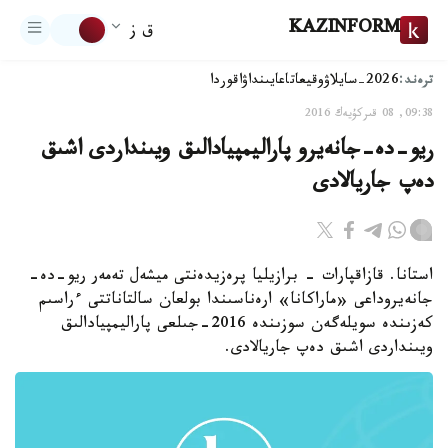
KAZINFORM
ق ز
ترەند:
2026-سايلاۋ
وقيعا
تاعايىنداۋ
اقوردا
09:38, 08 قىركۇيەك 2016
ريو-دە-جانەيرو پاراليمپيادالىق ويىنداردى اشىق
دەپ جاريالادى
استانا. قازاقپارات - برازيليا پرەزيدەنتى ميشەل تەمەر ريو-دە-
جانەيروداعى «ماراكانا» ارەناسىندا بولعان سالتاناتتى ءراسىم
كەزىندە سويلەگەن سوزىندە 2016-جىلعى پاراليمپيادالىق
ويىنداردى اشىق دەپ جاريالادى.