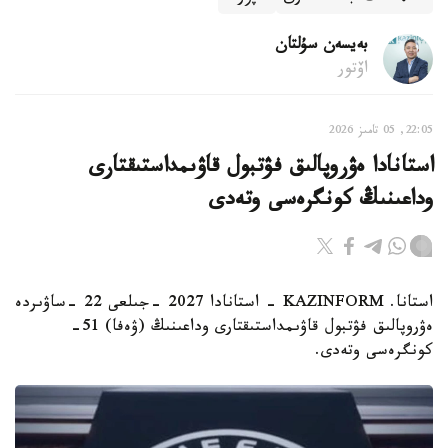
بەيسەن سۇلتان
اۆتور
22:05, 05 تامىز 2026
استانادا ەۋروپالىق فۋتبول قاۋىمداستىقتارى
وداعىنىڭ كونگرەسى وتەدى
استانا. KAZINFORM - استانادا 2027 -جىلعى 22 -ساۋىردە
ەۋروپالىق فۋتبول قاۋىمداستىقتارى وداعىنىڭ (ۋەفا) 51-
كونگرەسى وتەدى.