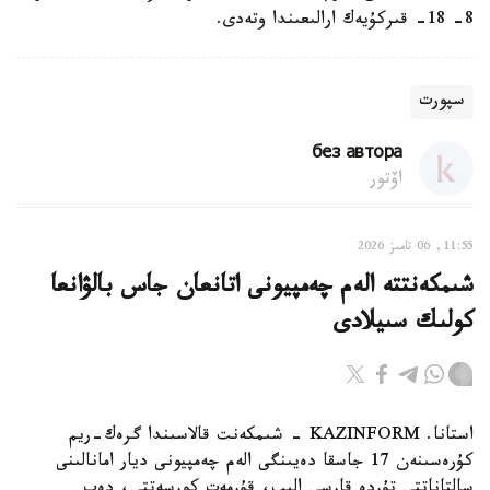
8- 18- قىركۇيەك ارالىعىندا وتەدى.
سپورت
без автора
اۆتور
11:55, 06 تامىز 2026
شىمكەنتتە الەم چەمپيونى اتانعان جاس بالۋانعا
كولىك سىيلادى
استانا. KAZINFORM - شىمكەنت قالاسىندا گرەك-ريم
كۇرەسىنەن 17 جاسقا دەيىنگى الەم چەمپيونى ديار امانالىنى
سالتاناتتى تۇردە قارسى الىپ، قۇرمەت كورسەتتى، دەپ