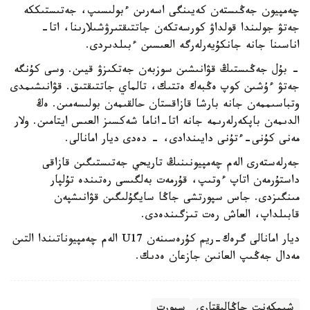
چەمپيون جەڭىستەن كەيىنگى اسەرىن ءبولىسىپ، جەتىستىككە
جەتۋ جولىندا قولداۋ كورسەتكەن جاتتىقتىرۋشىلارىنا، اتا-
اناسىنا جانە جانكۇيەرلەرگە العىسىن ءبىلدىردى.
- بۇل جەڭىستىڭ قۋانىشىن سوزبەن جەتكىزۋ قيىن. وسى كۇنگە
جەتۋ ءۇشىن كوپ ەڭبەك ەتتىك، تالماي جاتتىقتىق. قۋانىشىمدى
وتباسىممەن جانە بارشا قازاقستان حالقىمەن بولىسەمىن. ەڭ
الدىمەن باپكەرلەرىمە جانە اتا-اناما شەكسىز العىس ايتامىن. ولار
مەنى كۇنى-ءتۇنى دايىندادى، - دەدى ديار امانالى.
جەرلەستەرى الەم چەمپيونىنىڭ تاريحي جەتىستىگىن قازاقى
داستۇرمەن اتاپ ءوتىپ، قۇرمەت بەلگىسى رەتىندە تۇلپار
مىنگىزدى. جاس سپورتشى جاڭا سايگۇلىگىن قۋانىشپەن
قابىلداپ، العاش رەت تىزگىندەدى.
ديار امانالى گرەك-ريم كۇرەسىنەن U17 الەم چەمپيوناتىندا التىن
مەدال جەڭىپ العانىن جازعان ەدىك.
شىمكەنت جاڭالىقتارى
سپورت