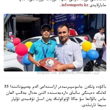
حابارلايدى
informsports.kz
.
فوتو: instagram.com/ grekoroman_wrestlingkz
باكۋدە وتكەن جاسوسپىرىمدەر اراسىنداعى الەم چەمپيوناتىندا 55
كەلىگە دەيىنگى سالماق دارەجەسىندە التىن مەدال جەڭىپ العان
جاس بالۋانعا سۋ جاڭا اۆتوكولىك پەن اسىل تۇقىمدى تۇلپار
سىيعا تارتىلدى.