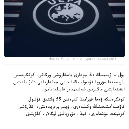
Фото: Спорт және туризм министрлігі
بۇل - ۇيىمنىڭ ەڭ جوعارى باسقارۋشى ورگانى. كونگرەسس
بارىسىندا ەۋروپا فۋتبولىنىڭ الداعى جىلدارداعى دامۋ باعىتىن
ايقىندايتىن ماڭىزدى شەشىمدەر قابىلدانادى.
كونگرەسكە ۋەفا قۇرامىنا كىرەتىن 55 ۇلتتىق فۋتبول
قاۋىمداستىعىنىڭ وكىلدەرى، ۇيىم پرەزيدەنتى، اتقارۋشى
كوميتەت مۇشەلەرى، فيفا، ەۋروپالىق ليگالار، كلۋبتىق
بىرلەستىكتەر جانە حالىقارالىق سپورت ۇيىمدارىنىڭ وكىلدەرى
قاتىسادى.