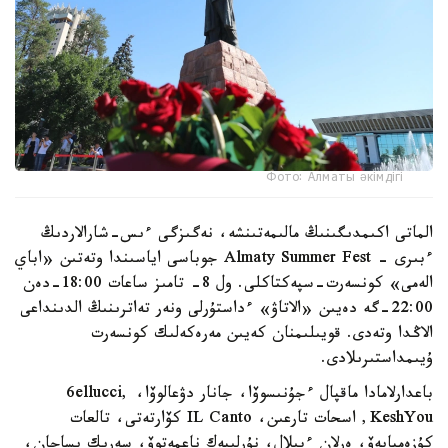
Фото: Алматы әкімдігі
الماتى اكىمدىگىنىڭ مالىمەتىنشە، نەگىزگى ءىس-شارالاردىڭ
ءبىرى - Almaty Summer Fest جوباسى اياسىندا وتەتىن «اباي
الەمى» كونسەرت-سپەكتاكلى. ول 8- تامىز ساعات 18:00-دەن
22:00-گە دەيىن «الاتاۋ» ءداستۇرلى ونەر تەاترىنىڭ الدىنداعى
الاڭدا وتەدى. قويىلىمنان كەيىن مەرەكەلىك كونسەرت
ۇيىمداستىرىلادى.
باعدارلامادا ماقپال ءجۇنىسوۆا، جانار دۋعالوۆا، 6ellucci,
KeshYou, اسحات تارعىن، IL Canto كۆارتەتى، تالعات
كۇزەمبايەۆ، ەرلان ءبىلال، نۇرلىبەك ناعمەتوۆ، سەرىك يساحان،