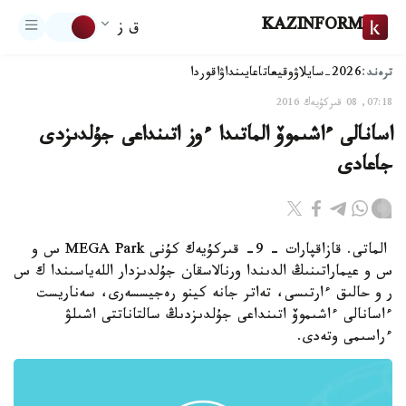
KAZINFORM
ق ز
ترەند:
2026-سايلاۋ
وقيعا
تاعايىنداۋ
اقوردا
07:18, 08 قىركۇيەك 2016
اسانالى ءاشىموۆ الماتىدا ءوز اتىنداعى جۇلدىزدى
جاعادى
الماتى. قازاقپارات - 9- قىركۇيەك كۇنى MEGA Park س و
س و عيماراتىنىڭ الدىندا ورنالاسقان جۇلدىزدار اللەياسىندا ك س
ر و حالىق ءارتىسى، تەاتر جانە كينو رەجيسسەرى، سەناريست
ءاسانالى ءاشىموۆ اتىنداعى جۇلدىزدىڭ سالتاناتتى اشىلۋ
ءراسىمى وتەدى.