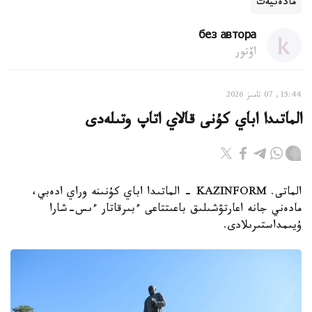
مادەنيەت
без автора
اۆتور
15:44, 07 تامىز 2026
الماتىدا اباي كۇنى قالاي اتاپ وتىلەدى
الماتى. KAZINFORM - الماتىدا اباي كۇنىنە وراي ادەبي،
مادەني جانە اعارتۋشىلىق باعىتتاعى ءبىرقاتار ءىس-شارا
ۇيىمداستىرىلادى.