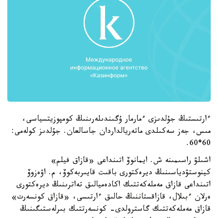
ءارتىستىڭ جۇلدىزى ءمارمار ۇگىندىلەرىنىڭ كومپوزيتسياسى،
مىس، جەز سەكىلدى ماتەريالداردان جاسالعان. جۇلدىز كولەمى:
60*60.
اشىلۋ راسىمىنە ش. ايمانوۆ اتىنداعى «قازاق فيلم»
كينوستۋدياسىنىڭ ديرەكتورى باقىت قايىربەكوۆ، م. اۋەزوۆ
اتىنداعى قازاق مەملەكەتتىك اكادەميالىق تەاترىنىڭ ديرەكتورى
ەرلان ءبىلال، قازاقستاننىڭ حالىق ءارتىسى، «قازاق كونسەرت»
قازاق مەملەكەتتىك گاسترولدى- كونسەرتتىك بىرلەستىگىنىڭ