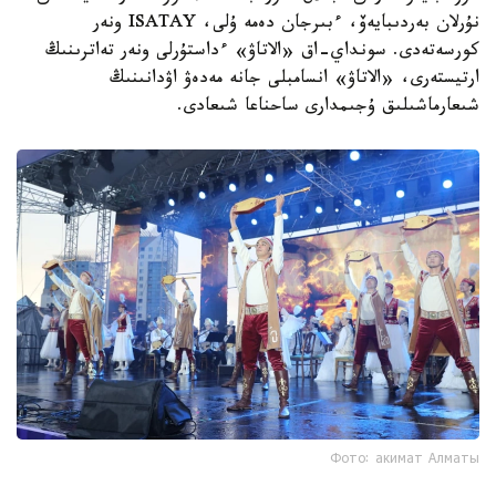
نۇرلان بەردىبايەۆ، ءبىرجان دەمە ۇلى، ISATAY ونەر
كورسەتەدى. سونداي-اق «الاتاۋ» ءداستۇرلى ونەر تەاترىنىڭ
ارتيستەرى، «الاتاۋ» انسامبلى جانە مەدەۋ اۋدانىنىڭ
شىعارماشىلىق ۇجىمدارى ساحناعا شىعادى.
Фото: акимат Алматы