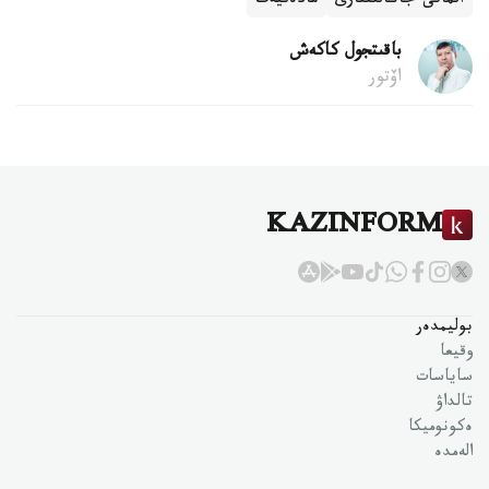
الماتى جاڭالىقتارى
مادەنيەت
باقىتجول كاكەش
اۆتور
KAZINFORM
بوليمدەر
وقيعا
ساياسات
تالداۋ
ەكونوميكا
الەمدە