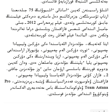
جەتەكشىسى التىنبەك قورازبايەۆ قاتىسادى.
اشىلۋ راسىمىنەن كەيىن ءاسانالى ءاشىموۆتىڭ 75 جىلدىعىنا
ارناپ تۇسىرىلگەن «زەركالنىح دەل ماستەر» دەرەكتى فيلمىنىڭ
جابىق كورسەتىلىمى وتەدى. فيلم پرەمەراسى 2012-جىلى
جامبىل اتىنداعى شىعىس قازاقستان وبلىستىق دراما تەاترىندا
وتكەن ەدى. الماتىدا فيلم العاش رەت كورسەتىلەدى.
ايتا كەتەيىك، جۇلدىزدار اللەياسىندا ەكى دۇركىن وليمپيادا
چەمپيونى، ءتورت دۇركىن الەم چەمپيونى، يۋنيورلار اراسىنداعى
ەكى دۇركىن الەم چەمپيونى، ازيا ويىندارىنىڭ ەكى دۇركىن
چەمپيونى يليا ءيليننىڭ جۇلدىزى جاعىلعان ەدى. ودان كەيىن
«دوم» قورىنىڭ باسشىسى ارۋجان ساين ءوز جۇلدىزىن جاقتى.
2- قازان كۇنى جۇلدىزدار اللەياسىنا وليمپيادا چەمپيونى،
قازاقستان ۆەلوسپورت فەدەراتسياسىنىڭ ۆيتسە-پرەزيدەنتى، Pro
Team Astana ۆەلوكومانداسىنىڭ باس مەنەدجەرى الەكساندر
ۆينوكۋروۆ اتىنداعى جۇلدىز قوسىلدى.