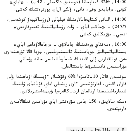
14:00, №32 كىتاپحانا (دوستىق داڭعىلى، 42ب) - «اباي»
كۇنى. «ابايدى وقى، تانى، ۇلگى ال!» پورترەتتىك كەشى.
14:00, الماتى كىتاپحانالارىنىڭ فيليالى (روزىباكييەۆ كوشەسى،
247/7) - «حاكىم اباي - ۇلت رۋحانياتىنىڭ تەمىرقازىعى»
ادەبي- مۋزىكالىق كەشى.
16:00, ەسەنتاي وزەنىنىڭ جاعالاۋى - «جاعالاۋداعى اباي»
ينستاللياتسيالىق جوباسىنىڭ تانىستىرىلىمى. جوبا قالا تۇرعىندارى
مەن قوناقتارىن ۇلى اقىننىڭ شىعارماشىلىعى جانە رۋحاني
مۇراسىمەن تانىستىرۋعا باعىتتالعان.
سونىمەن قاتار 10-تامىزدا №6 وقۋشىلار ءۇيىنىڭ اۋماعىندا ۇلى
قازاق اقىنى، اعارتۋشىسى ءارى ويشىلى اباي قۇنانباي ۇلىنىڭ
شىعارماشىلىعىنا ارنالعان ارت-گالەرەيا ۇيىمداستىرىلادى.
ەسكە سالايىق، 150 جاس سۋرەتشى اباي مۇراسىن قىلقالاممەن
دارىپتەدى.