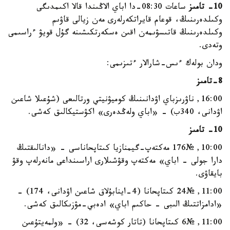
10- تامىز
ساعات 08:30-دا اباي الاڭىندا قالا اكىمدىگى
وكىلدەرىنىڭ، قوعام قايراتكەرلەرى مەن زيالى قاۋىم
وكىلدەرىنىڭ قاتىسۋىمەن اقىن ەسكەرتكىشىنە گۇل قويۋ ءراسىمى
وتەدى.
ودان بولەك ءىس-شارالار ءتىزىمى:
8-تامىز
16:00, ناۋرىزباي اۋدانىنىڭ كوميۋنيتي ورتالىعى (شۇعىلا شاعىن
اۋدانى، 340ب) - «اباي ولەڭدەرى» اكۋستيكالىق كەشى.
10- تامىز
10:00, №176 مەكتەپ-گيمنازيا كىتاپحاناسى - «دانالىقتىڭ
دارا جولى - اباي» مەكتەپ وقۋشىلارى اراسىنداعى مانەرلەپ وقۋ
بايقاۋى.
11:00, №24 كىتاپحانا (4-اينابۇلاق شاعىن اۋدانى، 174) -
«ادامزاتتىڭ الىبى - حاكىم اباي» ادەبي-مۋزىكالىق كەشى.
11:00, №6 كىتاپحانا (تاتار كوشەسى، 32) - «ولمەيتۇعىن