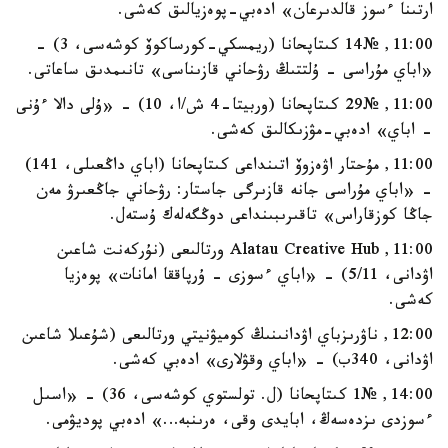
ارتىنا ءسوز قالدىرعان» ادەبي-پوەزيالىق كەشى.
11:00, №14 كىتاپحانا (ريمسكي-كورساكوۆ كوشەسى، 3) -
«اباي مۇراسى - ۇلتتىڭ رۋحاني قازىناسى» تانىمدىق ساعاتى.
11:00, №29 كىتاپحانا (وربيتا-4 ش/ا، 10) - «ۇلى دالا ءۇنى
- اباي» ادەبي-مۋزىكالىق كەشى.
11:00, مۇحتار اۋەزوۆ اتىنداعى كىتاپحانا (اباي داڭعىلى، 141)
- «اباي مۇراسى جانە قازىرگى جاستار: رۋحاني جاڭعىرۋ مەن
جاڭا كوزقاراس» تاقىرىبىنداعى دوڭگەلەك ۇستەل.
11:00, Alatau Creative Hub ورتالىعى (نۇركەنت شاعىن
اۋدانى، 5/11) - «اباي ءسوزى - ۇرپاققا امانات» پوەزيا
كەشى.
12:00, ناۋرىزباي اۋدانىنىڭ كوميۋنيتي ورتالىعى (شۇعىلا شاعىن
اۋدانى، 340ب) - «اباي وقۋلارى» ادەبي كەشى.
14:00, №1 كىتاپحانا (ل. تولستوي كوشەسى، 36) - «اسىل
ءسوزدى ىزدەسەڭ، ابايدى وقى، ەرىنبە…» ادەبي پوديۋمى.