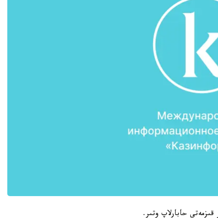
قىزمەتى حابارلاپ وتىر.