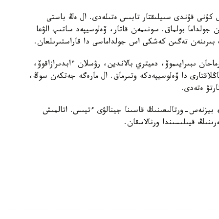
بۇل كۇنى قۇندى سىيلىقتار تابىس ەتىلەدى. ال ەڭ باستى
ان جولداما بولماق. سونىمەن قاتار، ۆەلوسيپەد ساتىپ الۋعا
دىڭ بىرىنەن تەگىن كەشكى اس جولداماسى دا قاراستىرىلعان.
رماحان ىبىرايىموۆ، دميتري بالاندين، رۋسلان ءابدىرازاقوۆ،
ڭلاقتارى دا ۆەلوسيپەدكە وتىرماق. ال مارەگە جەتكەن سوڭ،
ارتۋ ەتەدى.
 ساعات 8:30 دا «نۇرلى تاۋ» بيزنەس-ورتالىعىنىڭ قاسىنا جينالۋى ءتيىس. اتالمىش
ىنىڭ قيىلىسىندا ورنالاسقان.