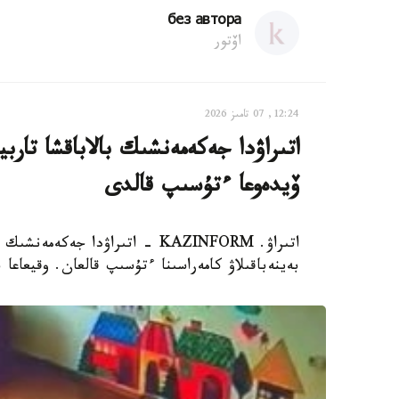
без автора
اۆتور
12:24, 07 تامىز 2026
اتىراۋدا جەكەمەنشىك بالاباقشا تار
ۆيدەوعا ءتۇسىپ قالدى
اتىراۋ. KAZINFORM - اتىراۋدا 
بەينەباقىلاۋ كامەراسىنا ءتۇسىپ قالعان. وقيعاعا