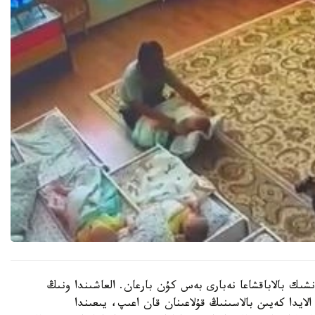
نشىك بالاباقشاعا نەبارى بەس كۇن بارعان. العاشىندا ونىڭ
الايدا كەيىن بالاسىنىڭ قۇلاعىنان قان اعىپ، يىعىندا