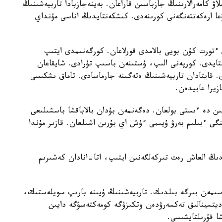
لاۋ كامەرالارىنىڭ جازباسىن قاراعان. بەينەجازبادا تاربيەشىنىڭ
عا ارەكەتتەنگەنى كورىنەدى. كىشكەنتايدىڭ اناسى مۇنداي
تورت كۇن بويى بالامدى قورلاعان. كورگەنىمدى ايتىپ
استايدى. كورپەنى الىپ، ۇستىنەن باسىپ تۇرادى. شايقاعان
ى. قايتادان تاربيەشىنىڭ ەتەگىنە جارماسادى. تاماق ىشكىسى
زيرا عابيدەن.
يىن دە ءىستى بولعان. دەگەنمەن بۇدان بالاباقشا باسشىلىعى
گى ءبىلىم بەرۋ ۇيىمى ءۇش اي بۇرىن اشىلعان. قازىر مۇندا
ايدىڭ العاش رەت تىركەلگەنىن ايتىپ، اتا-انادان كەشىرىم
سىمەن بىرگە بىلدىك. تاربيەشىنىڭ ۇيىنە بارىپ سويلەستىك،
مەديتسينالىق تەكسەرۋدەن وتكىزۋگە كومەكتەسۋگە دايىن
شا قۇرىلتايشىسى.