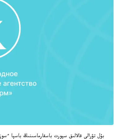
بۇل تۋرالى قالالىق سپورت باسقارماسىنىڭ باسپا ءسوز 