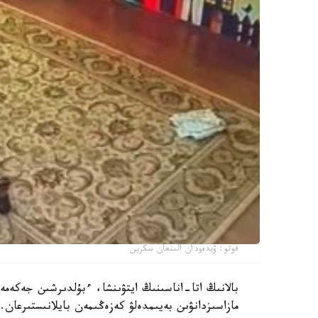
فوتو: ۆيدەودان الىنعان سكرين
بالانىڭ اتا-اناسىنىڭ ايتۋىنشا، ءبۇلدىرشىن جەكەمە
مازاسىزدانۋىن بەيىمدەلۋ كەزەڭىمەن بايلانىستىرعان. 