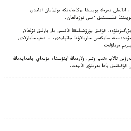
ە، اتالعان دەرەك بويىنشا «كامەلەتكە تولماعان ادامدى
بويىنشا قىلمىستىق ءىس قوزعالعان.
رگىزىلۋدە. قۇقىق بۇزۋشىلىققا قاتىسى بار بارلىق تۇلعالار
ۋ مۇددەسىنە سايكەس جاريالاۋعا جاتپايدى، - دەپ حابارلادى
ىرىم ەرداۋلەت.
بەرۋىن تالاپ ەتىپ وتىر. ولاردىڭ ايتۋىنشا، مۇنداي جاعدايدىڭ
ى قۇقىقتىق باعا بەرىلۋى قاجەت.