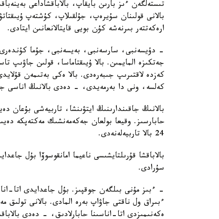
تىستەلگەن ءىز بارىن بايقاپ، بالاباقشاداعى بەينەباقى
بالانى قولىنان سۇيرەپ، جۇلقىلاپ، كۇشتەپ ۇيىقتاتۋ
ارەكەتتەر بىرنەشە كۇن بويى قايتالانعانىن ايتادى.
- دۇيسەنبى، سارسەنبى، بەيسەنبى، جۇما كۇندەرى ء
جەتكىزە المايمىن. بالا ۇيىقتاماسا، قولىن جاۋىپ ت
كەزدە لاقتىرىپ جىبەرەدى. بالا ەكى بەتىمەن قۇلايد
كەلسە، ونى دا بەرمەيدى، - دەدى بالانىڭ اناسى جا
بالانىڭ جاقىندارىنىڭ ايتۋىنشا، تاربيەشى بۇعان دە
حابارسىز. وقيعا بولعان جەكەمەنشىك مەكتەپكە دەيىن
24 بالا تاربيەلەنەدى.
بالاباقشا قۇرىلتايشىسى ناعيما امانقوسوۆا بۇل جاعد
سۇرادى.
- ءبىز مۇنى بىلگەن جوقپىز. بۇل جاعدايدى اتا-انا
ءبىراق ول ناقتى جاۋاپ بەرە المادى. بالانى تولىق 
ەكەنىمىزدى اتا-اناسىنا حابارلادىق، - دەدى بالاباق