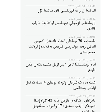
11:42, 04 تامىز 2026
الماتىدا ل ر ت قۇرىلىسى قاي ساتىدا تۇر
15:42, 03 تامىز 2026
زايسانداعى اۋەجاي قۇرىلىسى اياقتالۋعا تاياپ
قالدى
15:06, 03 تامىز 2026
ەلىمىزدە 70 جىلدان استام ۋاقىتتان كەيىن
العاش رەت جولبارىس تاريحي مەكەندەۋ ارەالىنا
جىبەرىلدى
14:52, 03 تامىز 2026
اباي وبلىسىندا تاعى ءبىر اۋىل ىشىمدىكتەن باس
تارتتى
14:23, 03 تامىز 2026
شىلدەدە شەكارادان وتپەك بولعان 4 مىڭ شەتەل
ازاماتى ۇستالدى
07:12, 03 تامىز 2026
نايزاعاي، شاڭدى داۋىل جانە 42 گرادۋسقا
دەيىنگى اپتاپ ىستىق: 17 وڭىردە ەسكەرتۋ