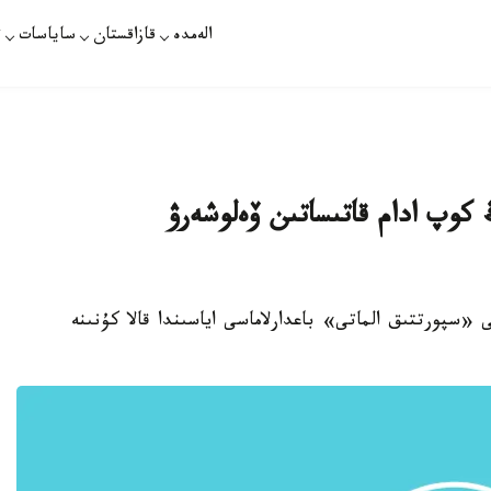
الەمدە
قازاقستان
ساياسات
ت
ڭ كوپ ادام قاتىساتىن ۆەلوشەرۋ
ماتىدا 11- قىركۇيەك كۇنى «سپورتتىق الماتى» باعدارلاماسى اياسىندا قالا كۇنىنە