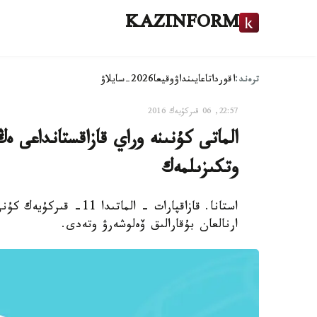
KAZINFORM
ترەند:
اقوردا
تاعايىنداۋ
وقيعا
2026-سايلاۋ
22:57, 06 قىركۇيەك 2016
الماتى كۇنىنە وراي قازاقستانداعى ە
وتكىزىلمەك
استانا. قازاقپارات - ال
ارنالعان بۇقارالىق ۆەلوشەرۋ وتەدى.