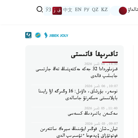
الداۋ
KZ
QZ
РУ
EN
中文
ق ز
ЎЗ
تاقىرىپقا قاتىستى
14:56, 06 تامىز 2026
قىزىلوردادا 32 جەكە مەكتەپتىڭ تەڭ جارتىسى
جابىلىپ قالدى
10:07, 06 تامىز 2026
نوسەر، بۇرشاق، داۋىل: 16 وڭىرگە اۋا رايىنا
بايلانىستى ەسكەرتۋ جاسالدى
11:40, 05 تامىز 2026
سەكسەن باتىردىڭ كىسەسى
09:07, 05 تامىز 2026
تيان-شان قوڭىر ايۋىنىڭ سيرەك ساتتەرىن
فوتوتۇزاق ۆيدەوعا ءتۇسىرىپ الدى