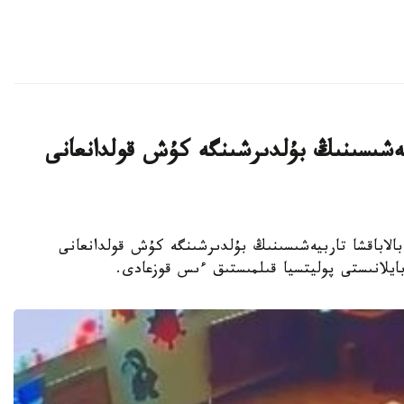
بيەشىسىنىڭ بۇلدىرشىنگە كۇش قولدانعانى
جەكەمەنشىك بالاباقشا تاربيەشىسىنىڭ بۇلدىرشىنگە كۇش قولدانعانى
 بايلانىستى پوليتسيا قىلمىستىق ءىس قوزعادى.