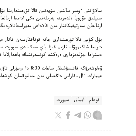
سالاۋاتتى ءومىر سالتىن سۇيەتىن قالا تۇرعىندارىنا 
سىيلىق ەۆروپا ەلدەرىنە بەرىلەتىن ەكى ادامعا ارنالع
ارنالعان سەرتيفيكاتتار مەن قالاداعى مەيرامحانالار
بۇل كۇنى قالا تۇرعىندارى جانە قوناقتارىمەن قاتار ە
داريعا شاكىموۆا، نازىم قىزايباي سەكىلدى سپورت سا
ەسترادا جۇلدىزدارى ەرەكشە كونسەرتتىك باعدارلاما ت
ۆەلوشەرۋگە قاتىسۋشىلار
عيمارات ءال-فارابي داڭعىلى مەن جەلتوقسان كوشەلەر
قوعام
ايماق
سپورت