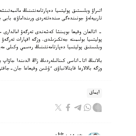
اتىراۋ وبلىستىق پوليتسيا دەپارتامەنتىنىڭ مالىمەتىنش
تاربيەلەۋ جونىندەگى مىندەتتەردى ورىنداماۋ» بابى 
- اتالعان وقيعا بويىنشا كەشەندى تەرگەۋ امالدارى جۇ
پوليتسيا بولىمىنە جەتكىزىلدى. وزگە اقپارات تەرگە
وبلىستىق پوليتسيا دەپارتامەنتىنىڭ رەسمي وكىلى مەي
بالانىڭ اتا-اناسى كىنالىلەردىڭ زاڭ الدىندا جاۋاپ 
وزگە بالالارعا قايتالانباۋى ءۇشىن وقيعاعا جان-جاقت
ايماق
بەيسەن سۇلتان