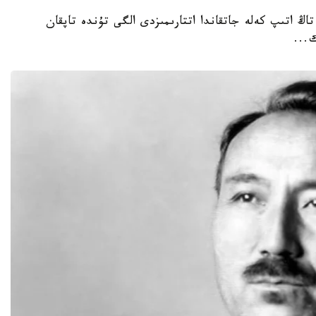
 تاڭ اتىپ كەلە جاتقاندا اتتارىمىزدى الگى تۇندە تاپقان
...