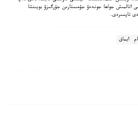
ى اتالمىش جولعا جوندەۋ جۇمىستارىن جۇرگىزۋ بويىنشا
دى تاپسىردى.
م
ايماق