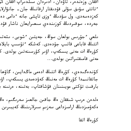
اققان وزەندەر، تاۋدان، ادىردان سىلدىراپ اققان كۇ
ءتاتتى سۋىق سۋلى قۇدىقتار ارقانىڭ جان- جانۋارل
كەزدەسەدى. ول سۋدىڭ ءوزى تاپشى جانە ءدامى دە با
جەردە، سوقىردىڭ كوزىندەي سىعىرايعان ناشار قۇدىقش
ىلعي ءجۇرىس بولعان سوڭ، جەيتىن ءشوبى، ىشەتىن 
اتتىڭ قاباعى قاتىپ جۇدەدى. كەشكە ءتۇسىپ بايلاعا
كۇرەڭ ات مەنى يىسكەپ، اۋىر كۇرسىنەتىن بولدى. كە
مەنى قامىقتىراتىن بولدى...
كۇندەگىدەي، كۇرەڭ اتتىڭ ادەمى ماڭدايىن، گاۋھا
جاتقانىمدا كۇرەڭ ات مەنىڭ كەۋدەمدى يىسكەپ، اۋ
بارقىت تۇكتى مويىنىنان قۇشاقتاپ، بەتىنە، ەرنىنە 
ەلدەن ەرىپ شىققان ەڭ جاقىن جالعىز سەرىگىم، ەڭ 
ەكەۋمىزدىڭ ارامىزداعى سەزىم سىرلارىنىڭ كەيبىرىن 
كۇرەڭ اتقا