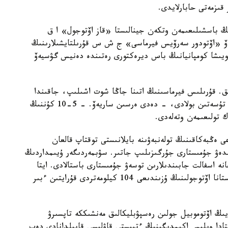
قىزمەتى حابارلايدى.
ىڭ باسشىلىعىمەن وتكەن جينالىستا «قاز اۆتوجول» ا ق
يەۆ «اۆتودور سەرۆيس فيرماسى» ج ش س قۇرىلتايشىلارىنىڭ
يىشا كومپانيانىڭ باس ديرەكتورى رەتىندە دەنيس گۋسيەۆ
ق. قۇرىلىس فيرماسىنىڭ اتىنا جاڭا شوت اشىلىپ، جاقىندا
وعان اتقارىلعان جۇمىستار ءۇشىن تولەنەتىن قاراجات تۇسەتىن بولادى، - دەدى ەرسىن ساريەۆ. - 5-10 كۇننىڭ
 تولىعىمەن وتەلەدى.
عى ەڭبەكاقىنىڭ تولەنبەۋىنە بايلانىستى توقتاپ قالعان
دەۋ جۇمىستارى جۇرگىزىلىپ جاتىر. سۋبمەردىگەر ۇيىمداردىڭ
ە اسفالت جابىندىلارىن توسەۋ جۇمىستارى باستالادى. ايتا
كەتەرلىگى، اعىمداعى جىلى قۇرىلىسشىلار پاۆلودار-استانا اۆتوجولىنىڭ ۇزىندىعى 104 كيلومەتردى قۇرايتىن ءبىر
يىڭ اۆتوموبيل جولىن رەسپۋبليكالىق مەنشىككە تاپسىرۋ
اپتادا وبلىس اكىمدىگىنىڭ ءتيىستى قاۋلىسى قابىلدانادى دەپ