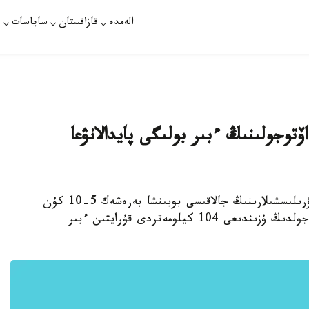
الەمدە
قازاقستان
ساياسات
ت
ۆتوجولىنىڭ ءبىر بولىگى پايدالانۋعا
استانا. قازاقپارات - استانا-پاۆلودار اۆتوجولى قۇرىلىسشىلارىنىڭ جالاقىسى بويىنشا بەرەشەك 5-10 كۇن
ىشىندە تولىق وتەلەدى جانە اعىمداعى جىلى اۆتوجولدىڭ ۇزىندىعى 104 كيلومەتردى قۇرايتىن ءبىر