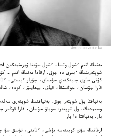
Фото: novoetv.kz
مەنىڭ اتىم ءشول وتىنا، ءشول سۋىنا ۇيرەنبەگەن ات،
شوپتەرىنىڭ ءبىرى دە جوق. ارقادا مەنىڭ اتىم - 
كۇنى سارى جىبەكتەي جۇمساق، جۇپار ءيىستى، ءتاتت
قارا جۋسان، جوڭىشقا، قياق، بيدايىق، كودە، شالعى
بەتپاقتا بۇل شوپتەر جوق. بەتپاقتىڭ شوپتەرى سەلدى
وسىمدىك. ول شوپتەر: سوياۋ جۋسان، قارا قوڭىر ج
بار. بەتپاقتا دا بار.
ارقانىڭ سۋى كوبىنەسە تۇشى، ءتاتتى، تۇنىق سۋ جان