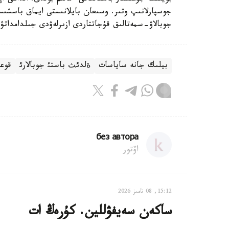
جوسپارلانىپ وتىر. وسىعان بايلانىستى ايماق باسشىس
جوبالاۋ-سمەتالىق قۇجاتتاردى ازىرلەۋدى جىلدامداتۋ
بيلىك جانە ساياسات
قوعا
ةلدئث باستئ جوبالارئ
без автора
اۆتور
15:12, 08 تامىز 2026
ساكەن سەيفۋللين. كۇرەڭ ات