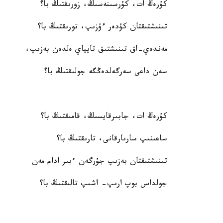
كۇرەڭ ات، كۇرسىنەسىڭ، زورىقتىڭ با؟
تىنىشتىقتان كۇدەر ءۇزىپ، تورىقتىڭ با؟
مەندەي-اق تىنىشتىق تاپپاي ەلدەن بەزىپ،
سەن داعى سەرگەلدەڭگە جولىقتىڭ با؟
كۇرەڭ ات، جابىرقايسىڭ، قامىقتىڭ با؟
ساعىنىپ سارىارقانى، تارىقتىڭ با؟
تىنىشتىقتان بەزىپ جۇرگەن ءبىر ادام مەن
جولداس بوپ ارىپ- اشىپ تالىقتىڭ با؟