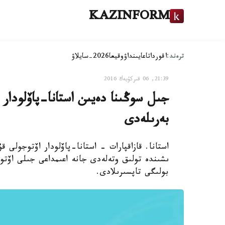
KAZINFORM
ترەند:
اقوردا
تاعايىنداۋ
وقيعا
2026-سايلاۋ
21:39, 06 قىركۇيەك 2016
جىل سوڭىنا دەيىن استانا-پاۆلودار ا
بەرىلەدى
بولىگى تاپسىرىلادى.