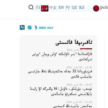
الداۋ
KZ
QZ
РУ
EN
中文
ق ز
ЎЗ
تاقىرىپقا قاتىستى
13:06, 08 تامىز 2026
قازاقستاندا ءبىر تاۋلىكتە ءۇش ورمان ءورتى
تىركەلدى
14:56, 06 تامىز 2026
قىزىلوردادا 32 جەكە مەكتەپتىڭ تەڭ جارتىسى
جابىلىپ قالدى
10:07, 06 تامىز 2026
نوسەر، بۇرشاق، داۋىل: 16 وڭىرگە اۋا رايىنا
بايلانىستى ەسكەرتۋ جاسالدى
11:40, 05 تامىز 2026
سەكسەن باتىردىڭ كىسەسى