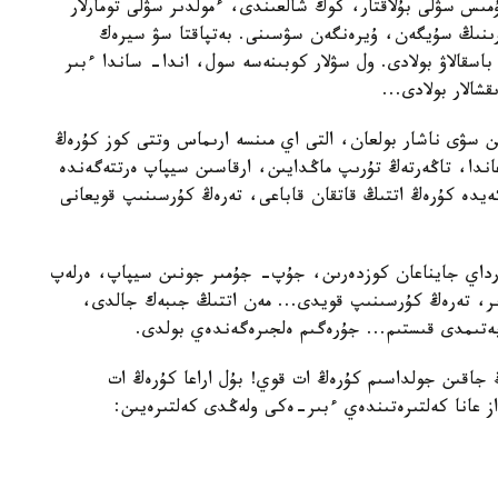
مىس سۋلى بۇلاقتار، كوك شالعىندى، ءمولدىر سۋلى تومارلار
ارىنىڭ سۇيگەن، ۇيرەنگەن سۋسىنى. بەتپاقتا سۋ سيرەك
سقالاۋ بولادى. ول سۋلار كوبىنەسە سول، اندا- ساندا ءبىر
الار بولادى...
سۋى ناشار بولعان، التى اي مىنسە ارىماس وتتى كوز كۇرەڭ
ندا، تاڭەرتەڭ تۇرىپ ماڭدايىن، ارقاسىن سيپاپ ەرتتەگەندە
يدە كۇرەڭ اتتىڭ قاتقان قاباعى، تەرەڭ كۇرسىنىپ قويعانى
رداي جايناعان كوزدەرىن، جۇپ- جۇمىر جونىن سيپاپ، ەرلەپ
ىر، تەرەڭ كۇرسىنىپ قويدى... مەن اتتىڭ جىبەك جالدى،
بەتىمدى قىستىم... جۇرەگىم ەلجىرەگەندەي بولدى.
جاقىن جولداسىم كۇرەڭ ات قوي! بۇل اراعا كۇرەڭ ات
از عانا كەلتىرەتىندەي ءبىر-ەكى ولەڭدى كەلتىرەيىن: