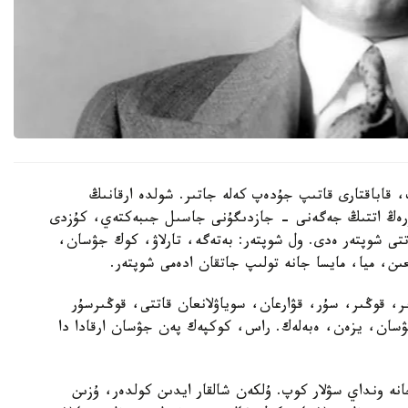
 قاباقتارى قاتىپ جۇدەپ كەلە جاتىر. شولدە ارقانىڭ
كۇرەڭ اتتىڭ جەگەنى - جازدىگۇنى جاسىل جىبەكتەي، كۇزدى
ى شوپتەر ەدى. ول شوپتەر: بەتەگە، تارلاۋ، كوك جۋسان،
ن، ميا، مايسا جانە تولىپ جاتقان ادەمى شوپتەر.
ر، قوڭىر، سۇر، قۋارعان، سوياۋلانعان قاتتى، قوڭىرسۇر
ۋسان، يزەن، ەبەلەك. راس، كوكپەك پەن جۋسان ارقادا دا
ە ونداي سۋلار كوپ. ۇلكەن شالقار ايدىن كولدەر، ۇزىن