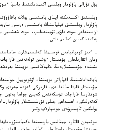
بۇل تۋرالى پاۆلودار وبلىسى اكىمدىگىنىڭ باسپا ءسوز 
وبلىستىق اكىمدىكتە ايماق باسشىسى بولات باقاۋوۆت
پاۆلودار وبلىستىق فيليالىنىڭ باسشىسى ەرسىن سار
اراسىنداعى سوت داۋى تۇيىندەلىپ، سوت شەشىمى بو
بەكىتىلگەنىن ءمالىم ەتتى.
- ءبىز كومپانيامەن قوسىمشا كەلىسىمشارت جاساستى
ىشىندە جۇمىسشىلاردىڭ ەڭبەكاقىسى بويىنشا بەرەشەك
بايانداماشىنىڭ اقپاراتى بويىنشا، اۆتوموبيل جولىندا
جۇمىستار قايتا جانداندى. قازىرگى كەزدە جەردى وڭ
شوتتارىنا قاراجات تۇسكەننەن كەيىن جولعا بەتون جان
بولىگىن تاپسىرۋدى جوسپارلاپ وتىر.
سونىمەن قاتار، جينالىس بارىسىندا ەكىباستۇز-مايقا
بويىنشا جۇمىستار باستالعانى ءمالىم بولدى. الداعى 