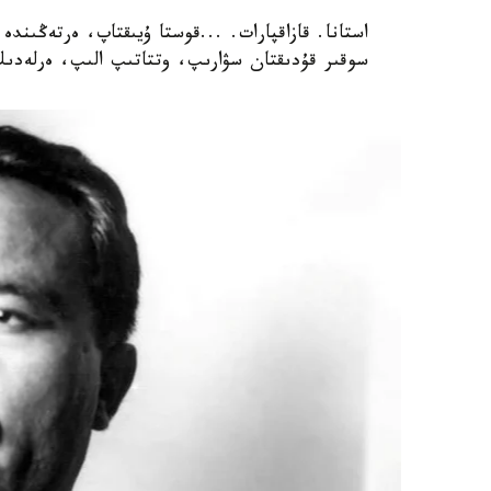
استانا. قازاقپارات. ...قوستا ۇيىقتاپ، ەرتەڭىندە
سوقىر قۇدىقتان سۋارىپ، وتتاتىپ الىپ، ەرلەدىك