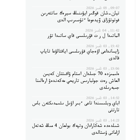
09:07, 05 تامىز 2026
تيان-شان قوڭىر ايۋىنىڭ سيرەك ساتتەرىن
فوتوتۇزاق ۆيدەوعا ءتۇسىرىپ الدى
11:42, 04 تامىز 2026
الماتىدا ل ر ت قۇرىلىسى قاي ساتىدا تۇر
15:42, 03 تامىز 2026
زايسانداعى اۋەجاي قۇرىلىسى اياقتالۋعا تاياپ
قالدى
15:06, 03 تامىز 2026
ەلىمىزدە 70 جىلدان استام ۋاقىتتان كەيىن
العاش رەت جولبارىس تاريحي مەكەندەۋ ارەالىنا
جىبەرىلدى
14:52, 03 تامىز 2026
اباي وبلىسىندا تاعى ءبىر اۋىل ىشىمدىكتەن باس
تارتتى
14:23, 03 تامىز 2026
شىلدەدە شەكارادان وتپەك بولعان 4 مىڭ شەتەل
ازاماتى ۇستالدى