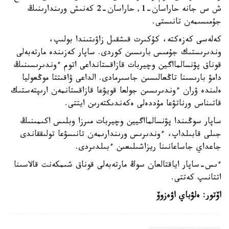
ش س جانە حاراسان-1, حاراسان-2 كەنىش ورىندارىنىڭ
جۇمىسىمەن تانىستى.
كەلەسى كەزەكتە، كۇكىرت قىشقىل زاۋىتىندا بولىپ،
وندىرىستىك جۇمىس بارىسىن كوردى. ساپار كەزىندە مارتەبەلى
قوناق پۋنسالمااگين وچيربات قازاقستانداعى اتوم ءوندىرىسىنىڭ
دامۋ بارىسىنا تاڭعالىسىن جاسىرمادى. الداعى ۋاقىتتا موڭعوليا
ەلىندە ۋران ءوندىرىسىن جولعا قويۋعا قازاقستانمەن ارىپتەستىك
قاتىناس ورناتۋعا مۇددەلى ەكەندىكتەرىن ايتتى.
ساپار سوڭىندا پۋنسالمااگيين وچيربات مىرزا وبلىس اكىمىنىڭ
جىلى قابىلداپ، ءوندىرىس ورىندارىمەن تانىسۋعا تولىققاندى
جاعداي جاساعانىنا ريزاشىلىعىن ءبىلدىردى.
ءىس-ساپار اياقتالعان سوڭ مارتەبەلى قوناق شىمكەنت قالاسىنا
اتتانىپ كەتتى.
اۆتور: ەلۋباي اۋەزوۆ