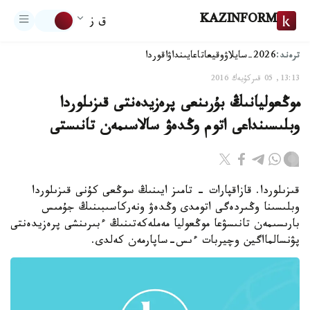
KAZINFORM
ق ز
ترەند:
2026-سايلاۋ
وقيعا
تاعايىنداۋ
اقوردا
13:13, 05 قىركۇيەك 2016
موڭعوليانىڭ بۇرىنعى پرەزيدەنتى قىزىلوردا
وبلىسىنداعى اتوم وڭدەۋ سالاسىمەن تانىستى
قىزىلوردا. قازاقپارات - تامىز ايىنىڭ سوڭعى كۇنى قىزىلوردا
وبلىسىنا وڭىردەگى اتومدى وڭدەۋ ونەركاسىبىنىڭ جۇمىس
بارىسىمەن تانىسۋعا موڭعوليا مەملەكەتىنىڭ ءبىرىنشى پرەزيدەنتى
پۋنسالمااگين وچيربات ءىس-ساپارمەن كەلدى.