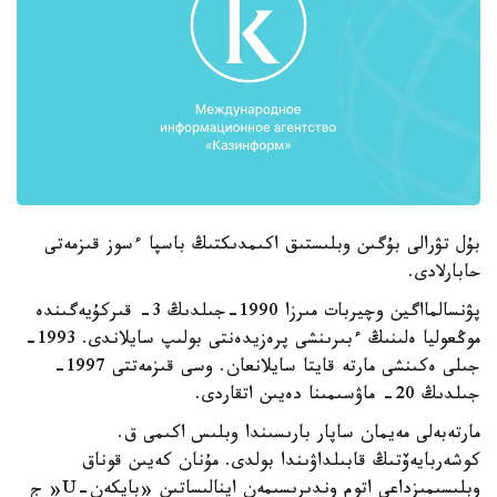
بۇل تۋرالى بۇگىن وبلىستىق اكىمدىكتىڭ باسپا ءسوز قىزمەتى
حابارلادى.
پۋنسالمااگين وچيربات مىرزا 1990-جىلدىڭ 3- قىركۇيەگىندە
موڭعوليا ەلىنىڭ ءبىرىنشى پرەزيدەنتى بولىپ سايلاندى. 1993-
جىلى ەكىنشى مارتە قايتا سايلانعان. وسى قىزمەتتى 1997-
جىلدىڭ 20- ماۋسىمىنا دەيىن اتقاردى.
مارتەبەلى مەيمان ساپار بارىسىندا وبلىس اكىمى ق.
كوشەربايەۆتىڭ قابىلداۋىندا بولدى. مۇنان كەيىن قوناق
وبلىسىمىزداعى اتوم وندىرىسىمەن اينالىساتىن «بايكەن-U« ج