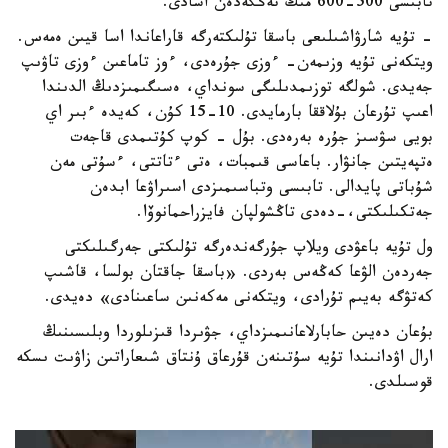
تابىسى 500-600 مىڭ تەڭگەدەن اسادى.
- تۇيە شارۋاشىلىعى باسقا تۇلىكتەرگە قاراعاندا اسا قيىن ەمەس.
ويتكەنى تۇيە وزىمەن- ءوزى جۇرەدى، ءوز تاماعىن ءوزى تاۋىپ
جەيدى. شولگە توزىمدىلىگى سونداي، ەسىگىمىزدىڭ الدىندا
اعىپ تۇرعان بۇلاققا بارمايدى. 10-15 كۇن، كەيدە ءبىر اي
بويى سۋسىز جۇرە بەرەدى. بۇل - كوپ كۇتىمدى قاجەت
ەتپەيتىن جانۋار. باعاسى قىمبات، ەتى ءتاتتى، ءسۇتى مەن
شۇباتى پايدالى. تابىسى وتباسىمىزدى اسىراۋعا ابدەن
جەتكىلىكتى،-دەدى تاڭشولپان فايزراحمانوۆا.
ول تۇيە باعۋدى ويلاپ جۇرگەندەرگە تۇلىكتى جەرگىلىكتى
جەردەن الۋعا كەڭەس بەردى. «باسقا جاقتان بولسا، قاشىپ
كەتۋگە بەيىم تۇرادى، ويتكەنى مەكەنىن ساعىنادى» دەيدى.
بۇعان دەيىن حابارلاعانىمىزداي، جۋىردا قىزىلوردا وبلىسىنىڭ
ارال اۋدانىندا تۇيە سۇتىنەن قۇرعاق ۇنتاق شىعاراتىن زاۋىت ىسكە
قوسىلدى.