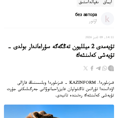
ايماق
ىقپالداستىق
без автора
اۆتور
14:11, 09 تامىز 2026
تۇيەمدى 2 ميلليون تەڭگەگە سۇراعاندار بولدى -
تۇيەشى كەلىنشەك
قىزىلوردا. KAZINFORM - قىزىلوردا وبلىسىنىڭ قازالى
اۋدانىندا تۇراتىن تاڭشولپان فايزراحمانوۆانى جەرگىلىكتى جۇرت
تۇيەشى كەلىنشەك رەتىندە تانيدى.