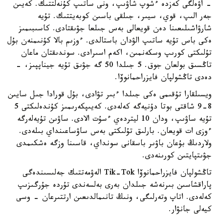
- اۋەلگى كەزدە ءشوپ شاۋىپ، ونى ساتىپ كۇنەلتتىك. كەيىن
جەر الىپ، قوي، سيىر، جىلقى باسىن كوبەيتتىك. تۇيە
شارۋاشىلىعىنا دەن قويعالى بەس جىلعا جۋىقتادى. كاسىبىمىز
ەكى باس تۇيە ساتىپ الۋدان باستالدى. ءوزىم بالا كۇنىمنەن بۇل
تۇلىكتى كورىپ وسكەنمىن، اكەم اسىرادى. سوندىقتان ماعان
تاڭسىق بولعان جوق. 5 جىلدا 50 گە جۋىق تۇيە جيناپپىز، -
دەدى تاڭشولپان فايزراحمانوۆا.
ويسىلقارا تۇقىمى ەكى جىلدا ءبىر تۋادى، بۇل قورادا جىل سايىن
8-9 شاقتى بوتا دۇنيەگە كەلەدى. كەيىپكەرىمىز كۇندەلىكتى 5
تۇيە ساۋىپ، ودان 10 ليتردەي ءسۇت الادى. ساۋىن تۇيەلەرگە
ءوزى ات قويعان. بارلىق تۇلىكتى بەس ساۋساعىنداي بىلەدى.
ولاردىڭ بۇعان باۋىر باسقانى سونداي، قاسىنا وزگە ەشكىمدى
جۋىتپايتىن كورىنەدى.
تاڭشولپان فايزراحمانوۆا Tik-Tok الەۋمەتتىك جەلىسىندەگى
پاراقشاسىن بىرنەشە جىلدان بەرى بەلسەندى تۇردە جۇرگىزىپ
كەلەدى. اتاپ وتەرلىگى، ونىڭ تانىمالدىعىن ارتتىرعان - وسى
كيەلى جانۋار.