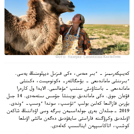
Фото: Назерке Саниязова/Kazinform
كەيىپكەرىمىز - ءبىر ەمەس، ەكى قىزىل ديپلومنىڭ يەسى.
ءبىرىنشى ماماندىعى - بۋحگالتەر- ەكونوميست، ەكىنشى
ماماندىعى - باستاۋىش سىنىپ ءمۇعالىمى. الايدا ول كارەرا
قۋعان جوق. ەكى ماماندىق بويىنشا جۇمىس ىستەمەدى. 14 جىل
بۇرىن قازالىعا كەلىن بولىپ ءتۇسىپ، سوندا ءوسىپ- ءوندى.
2019 -جىلدان بەرى جولداسىمەن بىرگە وسى اۋداننىڭ شاكەن
اۋىلدىق وكرۋگىنە قاراستى سايقۇدىق دەگەن مالشى اۋىلعا
كوشىپ، اتاكاسىپپەن اينالىسىپ كەلەدى.