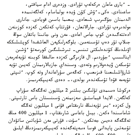
- ءبارى ماعان ەركەلەپ تۇرادى. وزدەرى ادام سياقتى،
ساعىنادى. ەكى-ءۇش كۇن ۇيدە بولماسام، كەلگەنىمدە
الدىمنان جۇگىرىپ شىعادى. يىعىما باسىن قويادى. جانارى
مولدىرەپ تۇرادى. جارالانعان، قۇرتتاپ كەتكەن كەزدە كوزىنەن
ادەتتەگىدەن كوپ جاس اعادى. مەن ونى جانىنا باتقان سوڭ
جىلاپ تۇر دەپ تۇسىنەمىن. بلوگەرلىكپەن العاشقىدا كوپشىلىككە
اۋىلدىڭ كۇندەلىكتى تىنىس- تىرشىلىگىن كورسەتۋ ءۇشىن
اينالىسىپ ءجۇردىم. ال قازىرگى كەزدە حالىققا كوبىنە تۇيەلەرمەن
تۇسكەن ۆيدەولارىم وتەدى. وسىنداي جازبالارىمنان كەيىن تۇيە
شارۋاشىلىعىنا قىزىعىپ، كەڭەس سۇراعاندار وتە كوپ. ءتىپتى
تۇيەمە قۇدا تۇسكەندەر بولدى،- دەدى كەيىپكەرىمىز.
ەركوشا ەسىمدى تۇلىگىن بىلتىر 2 ميلليون تەڭگەگە سۇراپ
كەلگەن. الايدا قيماستىق سەزىمنەن ۇسىنىستان باس تارتىپتى.
ول كەزدە ءبىر تۇيەنىڭ نارىقتاعى قۇنى 1 ميلليون تەڭگە
شاماسىندا ەكەن. بيىل باعاسى شارىقتاپ، 1 ميلليون 400 مىڭ
تەڭگەگە دەيىن جەتكەن. ءسۇت، قۇرتى مەن شۇباتىن ساتۋدان
تۇسەتىن پايدانى قوسا ەسەپتەگەندە كەيىپكەرىمىزدىڭ ايلىق