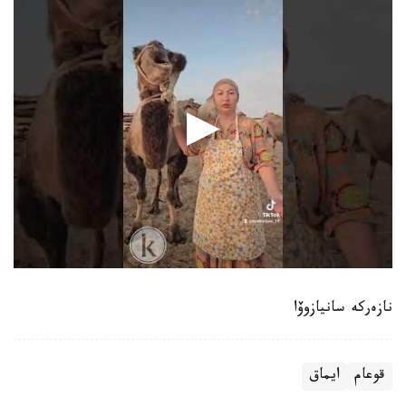
نازەركە سانيازوۆا
قوعام
ايماق