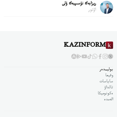
ريزابەك نۇسىپبەك ۇلى
اۆتور
KAZINFORM
بوليمدەر
وقيعا
ساياسات
تالداۋ
ەكونوميكا
الەمدە