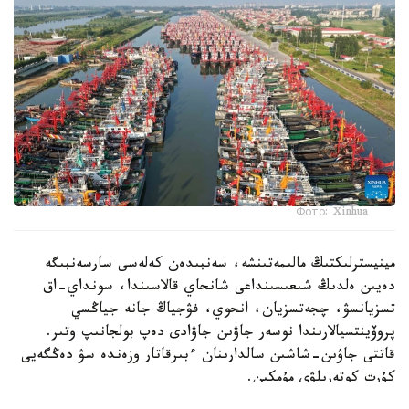
Фото: Xinhua
مينيسترلىكتىڭ مالىمەتىنشە، سەنبىدەن كەلەسى سارسەنبىگە
دەيىن ەلدىڭ شىعىسىنداعى شانحاي قالاسىندا، سونداي-اق
تسزيانسۋ، چجەتسزيان، انحوي، فۋجياڭ جانە جياڭسي
پروۆينتسيالارىندا نوسەر جاۋىن جاۋادى دەپ بولجانىپ وتىر.
قاتتى جاۋىن-شاشىن سالدارىنان ءبىرقاتار وزەندە سۋ دەڭگەيى
كۇرت كوتەرىلۋى مۇمكىن.