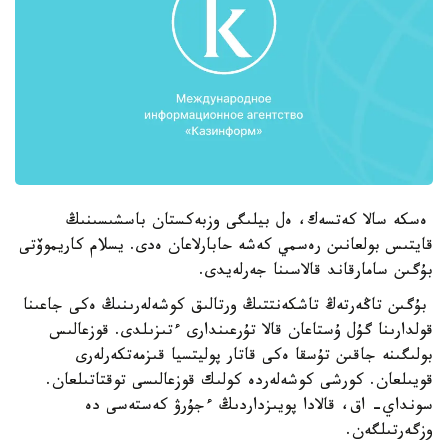
ەسكە سالا كەتسەك، ەل بيلىگى وزبەكستان باسشىسىنىڭ
قايتىس بولعانىن رەسمي كەشە حابارلاعان ەدى. يسلام كاريموۆتى
بۇگىن سامارقاند قالاسىنا جەرلەيدى.
بۇگىن تاڭەرتەڭ تاشكەنتتىڭ ورتالىق كوشەلەرىنىڭ ەكى جاعىنا
قولدارىنا گۇل ۇستاعان قالا تۇرعىندارى ءتىزىلدى. قوزعالىس
بولىگىنە جاقىن تۇسقا ەكى قاتار پوليتسيا قىزمەتكەرلەرى
قويىلعان. كورشى كوشەلەردە كولىك قوزعالىسى توقتاتىلعان.
سونداي- اق، قالادا پويىزداردىڭ ءجۇرۋ كەستەسى دە
وزگەرتىلگەن.