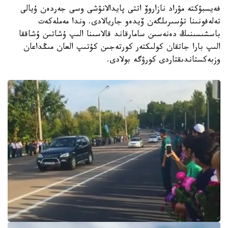
فەيسبۋكتە مۋراد نازاروۆ اتتى پايدالانۋشى وسى جەردەن ۇيالى
تەلەفونىنا تۇسىرىلگەن ۆيدەو جاريالادى. وندا مەملەكەت
باسشىسىنىڭ دەنەسىن سامارقاند قالاسىنا الىپ ۇشاتىن ۇشاققا
الىپ بارا جاتقان كولىكتەر كورتەجىن كۇتىپ العان مىڭداعان
وزبەكستاندىقتاردى كورۋگە بولادى.