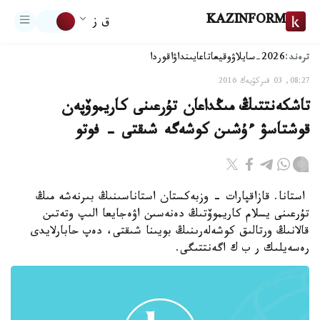
KAZINFORM
ق ز
ترەند:
2026-سايلاۋ
وقيعا
تاعايىنداۋ
اقوردا
08:27, 03 قىركۇيەك 2016
تاشكەنتتىڭ مىڭداعان تۇرعىنى كاريموۆپەن
قوشتاسۋ ءۇشىن كوشەگە شىقتى - فوتو
استانا. قازاقپارات - وزبەكستان استاناسىنىڭ بىرنەشە مىڭ
تۇرعىنى يسلام كاريموۆتىڭ دەنەسىن اۋەجايعا الىپ وتەتىن
قالانىڭ ورتالىق كوشەلەرىنىڭ بويىنا شىقتى، دەپ حابارلايدى
رەسەيلىك ر ب ك اگەنتتىگى.