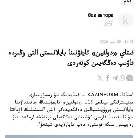
الەم
без автора
اۆتور
16:08, 09 تامىز 2026
قىتاي «دولفين» تايفۋنىنا بايلانىستى التى وڭىردە
قاۋىپ دەڭگەيىن كوتەردى
استانا. KAZINFORM - قىتايدىڭ سۋ رەسۋرستارى
مينيسترلىگى بيىلعى 13- «دولفين» تايفۋنىنىڭ جاقىنداۋىنا
بايلانىستى پروۆينتسيالىق دەڭگەيدەگى التى اكىمشىلىك اۋماقتا
سۋ تاسقىنىنا قارسى ءۇشىنشى دەڭگەيلى توتەنشە ارەكەت ەتۋ
رەجيمىن ىسكە قوستى، دەپ حابارلايدى شينحۋا.