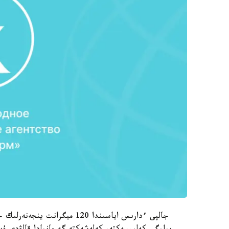
جالپى ءدارىس اياسىندا 120 مي