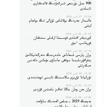
900 جىل بۇرىنعى شىركەۋدىڭ قالدىقتارى
تابىلدى
07:06, 07 تامىز 2026
عالىمدار جەردىڭ بولاشاعى تۋرالى تىڭ بولجام
ايتتى
22:44, 06 تامىز 2026
كورەيلەر اقىلدى قوسىمشا ارقىلى ىستىقتان
قورعانىپ ءجۇر
21:43, 06 تامىز 2026
يران پارسى شىعاناعى ەلدەرىنىڭ ەنەرگەتيكالىق
ينفراقۇرىلىمىنا سوققى جاساۋى مۇمكىن ەكەنىن
ەسكەرتتى
21:29, 06 تامىز 2026
تۇركيادا تۋريزم سالاسىنىڭ تابىسى تومەندەدى
21:04, 06 تامىز 2026
يران مەن ومان جاڭا تەڭىز باعىتىن قۇردى
17:46, 06 تامىز 2026
بەيجىڭ 2029 -جىلعى الەمدىك ساۋلەت