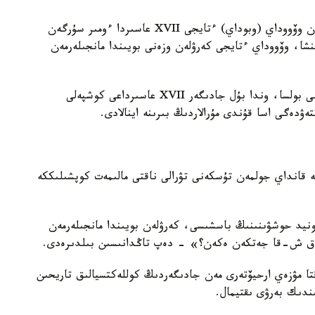
جازۋشى جۇكەل حامايدىڭ پىكىرىنشە، ماتىندە اتالعان وۆووداي (وبوداي) ءتايجى XVII عاسىردا ءومىر سۇرگەن
شا، وۆووداي ءتايجى كەرۋلەن وزەنى بويىندا مانجىلەرمەن
ەگەر ۇزەڭگى شىنىندا دا وسى تاريحي تۇلعاعا تيەسىلى بولسا، وندا بۇل جادىگەر XVII عاسىرداعى كوشپەلى
ۋدەگى اسا قۇندى مۇرالاردىڭ بىرىنە اينالادى.
نە قانداي جولمەن تۇسكەنى تۋرالى ناقتى مالىمەت كوپشىلىككە
مىر سۇرگەن ءسونيد حوشۋىنىنىڭ باسشىسى، كەرۋلەن بويىندا مانجىلەرمەن
ا ق ش-قا جەتكەن ەكەن؟» - دەپ تاڭدانىسىن بىلدىرەدى.
قتا مۋزەي ارحيۆتەرى مەن جادىگەردىڭ كوللەكتسيالىق تاريحىن
ندىك بەرۋى ىقتيمال.