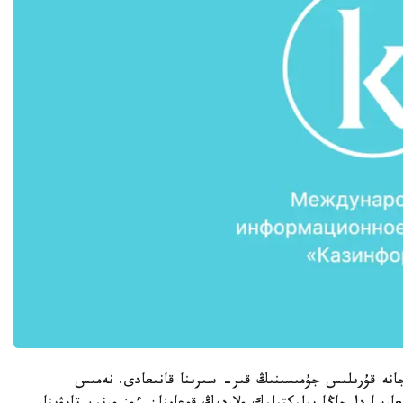
گرانت ينجەنەرلىك جانە قۇرىلىس جۇمىسىنىڭ قىر- سىرىنا قانىعادى. نەمىس