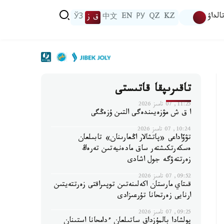
الداۋ
KZ
QZ
РУ
EN
中文
ق ز
ЎЗ
تاقىرىپقا قاتىستى
11:25, 07 تامىز 2026
ا ق ش مۋزەيىندەگى التىن ۇزەڭگى
10:24, 07 تامىز 2026
تۋۆاداعى «پاتشالار اڭعارىنان» تابىلعان
ەسكەرتكىشتەر ساق مادەنيەتىن تەرەڭ
زەرتتەۋگە جول اشادى
09:52, 07 تامىز 2026
قىتاي مارستان اكەلىنەتىن توپىراقتى زەرتتەيتىن
ارنايى زەرتحانا تۇرعىزادى
09:25, 07 تامىز 2026
پولشادا بالمۇزداق ساتىلعان ءدامحانا استىنان