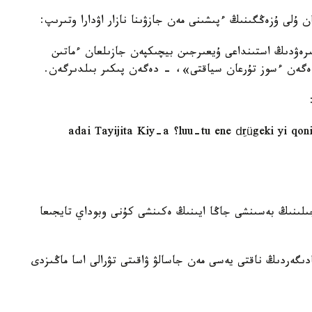
ن ۇلى ۇزەڭگىنىڭ ءپىشىنى مەن جازۋىنا نازار اۋدارا وتىرىپ:
ىرەۋدىڭ استىنداعى ۇيعىرجىن بيچىكپەن جازىلعان ءماتىن
ەگەن ءسوز تۇرعان سياقتى»، - دەگەن پىكىر بىلدىرگەن.
«luu-tu ene dِrügeki yi qonin jil-ün tabun sar-a-yin qoyar sini-de Obu؟ adai Tayijita Kiy-a
ىلىنىڭ بەسىنشى جاڭا ايىنىڭ ەكىنشى كۇنى وبوداي تايجىعا
ادىگەردىڭ ناقتى يەسى مەن جاسالۋ ۋاقىتى تۋرالى اسا ماڭىزدى