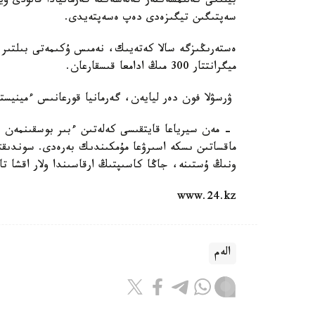
بيلىگى كەلىمسەكتەر كەلەشەكتە گەرمانيادا قالۋدى ۇيع
سەپتىگىن تيگىزەدى دەپ ەسەپتەيدى.
ەستەرىڭىزگە سالا كەتەيىك، نەمىس ۇكىمەتى بىلتىر ء
ميگرانتتار 300 مىڭ ادامعا قىسقارعان.
ۋرسۋلا فون دەر ليايەن، گەرمانيا قورعانىس ءمينيست
- مەن سيرياعا قايتقىسى كەلەتىن ءبىر بوسقىنمەن سو
ماقساتىن ىسكە اسىرۋعا مۇمكىندىك بەرەدى. سوندىقت
ونىڭ ۇستىنە، جاڭا كاسىپتىڭ ارقاسىندا ولار اقشا تاب
www.24.kz
الەم