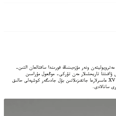
الاسىنداعى مەتروپوليتەن ونەر مۋزەيىنىڭ قورىندا ساقتالعان التىن-
اقىتتا تاريحشىلار مەن تۇركى- موڭعول مۇراسىن
زەرتتەۋشىلەردىڭ نازارىن اۋدارىپ وتىر. XV- XVII عاسىرلارعا جاتقىزىلاتىن بۇل جادىگەر كوشپەلى حالىق
رى سانالادى.