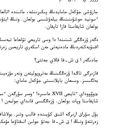
ءسونيد حوشۋىنىنىڭ بيلەۋشىسى بولعان. ونىڭ ايتۋىن
بولعان شايقاستا قازا تاپقان.
اقسۇيەكتەردىڭ مادەنيەتى مەن اسكەري تاريحىن زەرتتە
جادىگەر ا ق ش-قا قالاي جەتتى؟
قازىرگى تاڭدا ۇزەڭگىنىڭ مەتروپوليتەن ونەر مۋزەيى
بەلگىسىز. وسىعان بايلانىستى جۇكەل حاماي:
«وۆووداي ءتايجى XVII عاسىردا ءو
شايقاستا وپات بولعان. ۇزەڭگىسى قانداي جولمەن 
بۇل سۇراق ازىرگە اشىق كۇيىندە قالىپ وتىر. بولاشا
زەرتتەۋ ونىڭ ا ق ش-قا جەتۋ جولىن انىقتاۋعا مۇمكى