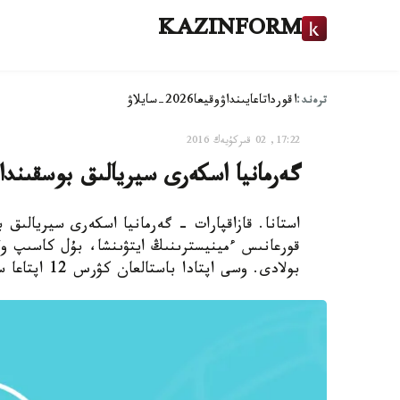
KAZINFORM
ترەند:
اقوردا
تاعايىنداۋ
وقيعا
2026-سايلاۋ
17:22, 02 قىركۇيەك 2016
گەرمانيا اسكەرى سيريالىق بوسقىندا
استانا. قازاقپارات - گەرمانيا اسكەرى سيريالىق
قورعانىس ءمينيسترىنىڭ ايتۋىنشا، بۇل كاسىپ ولار
بولادى. وسى اپتادا باستالعان كۋرس 12 اپتاعا سوزىلماق.