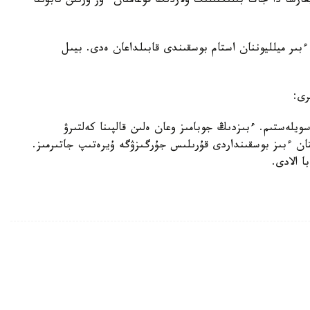
ارسا دا جاڭا بىلىكتىلىك ولاردىڭ قوعامنان ءوز ورنىن تابۋىنا
بىر ميلليوننان استام بوسقىندى قابىلداعان ەدى. بيىل
رى:
يلەستىم. ءبىزدىڭ جوبامىز وعان ەلىن قالپىنا كەلتىرۋ
ان ءبىز بوسقىنداردى قۇرىلىس جۇرگىزۋگە ۇيرەتىپ جاتىرمىز.
ا الادى.