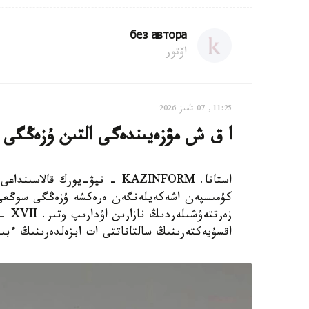
без автора
اۆتور
11:25, 07 تامىز 2026
ا ق ش مۋزەيىندەگى التىن ۇزەڭگى
استانا. KAZINFORM - نيۋ-يورك ق
كۇمىسپەن اشەكەيلەنگەن ەرەكشە ۇزەڭگى سوڭعى ۋ
اقسۇيەكتەرىنىڭ سالتاناتتى ات ابزەلدەرىنىڭ ءبى