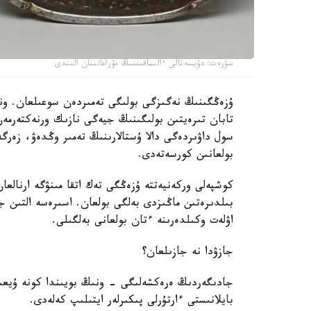
سۋرەت: دۇيسەنالى ءالىماقىننىڭ مۇراعاتىنان الىندى
ۇزەڭگىنىڭ نەگىزگى بولىگى تەمىردەن سوعىلعان. ون
سول داۋىردەگى دالا ۇستالارىنىڭ تەمىر وڭدەۋ، زەر
بولعانىن كورسەتەدى.
كوشپەلى وركەنيەتتە ۇزەڭگى تەك اتقا مىنۋگە ارنالعا
بىلدىرەتىن ماڭىزدى بەلگى بولعان. اسىرەسە التىن ج
اۋلەت وكىلدەرىنە ءتان بولعانى بەلگىلى.
جازۋدا نە جازىلعان؟
جادىگەردىڭ ەرەكشەلىگى - ونىڭ بويىندا كونە ۇيعىر
بايلانىستى ءارتۇرلى پىكىرلەر ايتىلىپ كەلەدى.