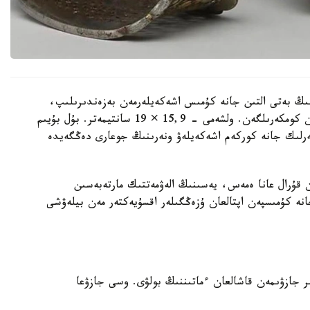
ىڭ بەتى التىن جانە كۇمىس اشەكەيلەرمەن بەزەندىرىلىپ،
تابان تىرەيتىن بولىگىنىڭ جيەگى نازىك ورنەكتەرمەن كومكەرىلگەن. ولشەمى - 15,9 × 19 سانتيمەتر. بۇل بۇيىم
گەرلىك جانە كوركەم اشەكەيلەۋ ونەرىنىڭ جوعارى دەڭگەيدە
ن قۇرال عانا ەمەس، يەسىنىڭ الەۋمەتتىك مارتەبەسىن
انە كۇمىسپەن اپتالعان ۇزەڭگىلەر اقسۇيەكتەر مەن بيلەۋشى
 جازۋىمەن قاشالعان ءماتىننىڭ بولۋى. وسى جازۋعا