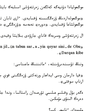
موڭعوليادا دۇنيەگە كەلگەن زەرتتەۋشى اسىلبەك بايتا
«موڭعولداردىڭ ۇزەڭگىسىنە ۇقسايدى. ءارى تابان ت
موڭعولشاعا ۇقسايدى. «دورە» نەمەسە «ۇزەڭگى» د
ال زەرتتەۋشى ومىربەك قاناي جازۋدى بىلايشا وقيدى:
Darqan kibe».
ونىڭ تۇسىندىرۋىنشە، ءماتىننىڭ ماعىناسى:
«قيا دارحان وسى ايداھار ورنەكتى ۇزەڭگىنى قوي ج
ارناپ سوقتى».
ەگەر بۇل وقىلىم عىلىمي تۇرعىدان راستالسا، وندا ج
دەرەك الىنۋى مۇمكىن.
وۆووداي ءتايجى كىم؟