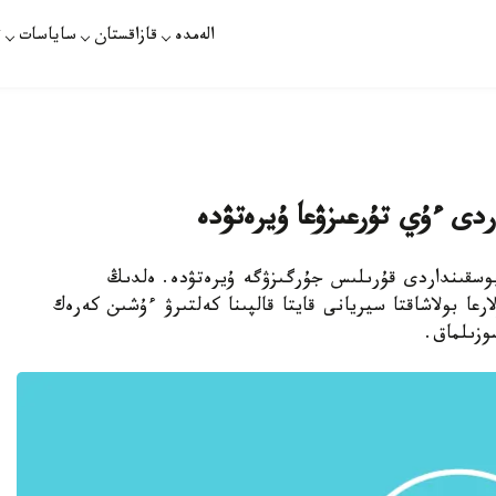
الەمدە
قازاقستان
ساياسات
ت
ردى ءۇي تۇرعىزۋعا ۇيرەتۋدە
 بوسقىنداردى قۇرىلىس جۇرگىزۋگە ۇيرەتۋدە. ەلدىڭ
عا بولاشاقتا سيريانى قايتا قالپىنا كەلتىرۋ ءۇشىن كەرەك