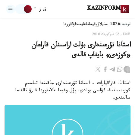
KAZINFORM
ق ز
ترەند:
2026-سايلاۋ
وقيعا
تاعايىنداۋ
اقوردا
13:53, 02 قىركۇيەك 2016
استانا تۇرعىندارى بۇلت اراسىنان قاراعان
«كوزدى» بايقاپ قالدى
استانا. قازاقپارات - استانا تۇرعىندارى جاقىندا تىلسىم
كورىنىستىڭ كۋاسى بولدى. بۇل وقيعا عالامتوردا قىزۋ تالقىعا
سالىندى.