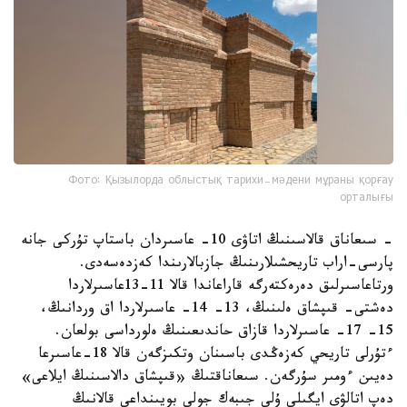
Фото: Қызылорда облыстық тарихи-мәдени мұраны қорғау
орталығы
- سىعاناق قالاسىنىڭ اتاۋى 10- عاسىردان باستاپ تۇركى جانە
پارسى-اراب تاريحشىلارىنىڭ جازبالارىندا كەزدەسەدى.
ورتاعاسىرلىق دەرەكتەرگە قاراعاندا قالا 11-13عاسىرلاردا
دەشتى- قىپشاق ەلىنىڭ، 13- 14- عاسىرلاردا اق وردانىڭ،
15- 17- عاسىرلاردا قازاق حاندىعىنىڭ ەلورداسى بولعان.
ءتۇرلى تاريحي كەزەڭدى باسىنان وتكىزگەن قالا 18-عاسىرعا
دەيىن ءومىر سۇرگەن. سىعاناقتىڭ «قىپشاق دالاسىنىڭ ايلاعى»
دەپ اتالۋى ايگىلى ۇلى جىبەك جولى بويىنداعى قالانىڭ