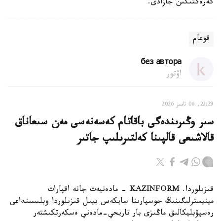
كەرەكتىگىن جازادى.
قوعام
без автора
اۆتور
22:29, 06 تامىز 2026
سىر وڭىرىندەگى باقاتام كەسەنەسى مەن سىعاناق
قالاشىعى قالپىنا كەلتىرىلىپ جاتىر
قىزىلوردا. KAZINFORM - مادەنيەت جانە اقپارات
مينيسترلىگىنىڭ جوسپارىنا سايكەس بيىل قىزىلوردا وبلىسىنداعى
رەسپۋبليكالىق ماڭىزى بار تاريحي-مادەني ەسكەرتكىشتەر