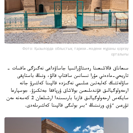
Фото: Қызылорда облыстық тарихи-мәдени мұраны қорғау
орталығы
سىعاناق قالاشىعىنا رەستاۆراتسيا جاساۋداعى نەگىزگى ماقسات -
تاريحي-مادەني مۇرا نىسانىن ساقتاپ قالۋ، ونىڭ باستاپقى
ساۋلەتتىك كەلبەتىن عىلىمي نەگىزدە قالپىنا كەلتىرۋ جانە
ارحەولوگيالىق قۇندىلىعىن بولاشاق ۇرپاققا جەتكىزۋ. جوسپارعا
سايكەس ارحەولوگيالىق قازبا بارىسىندا ارشىلعان 2 كەسەنە مەن
تۇرعىن ءۇي ورنىنىڭ ءبىر بولىگى قالپىنا كەلتىرىلەدى.