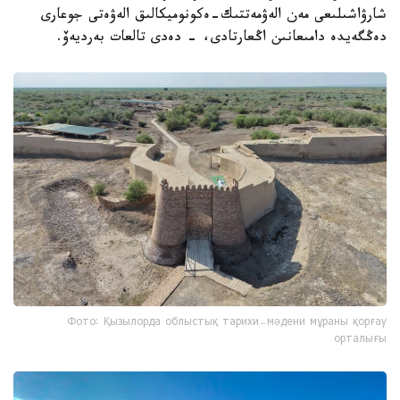
شارۋاشىلىعى مەن الەۋمەتتىك-ەكونوميكالىق الەۋەتى جوعارى
دەڭگەيدە دامىعانىن اڭعارتادى، - دەدى تالعات بەرديەۆ.
Фото: Қызылорда облыстық тарихи-мәдени мұраны қорғау
орталығы