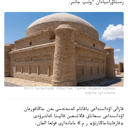
رەستاۆراسيادان ءوتىپ جاتىر.
Фото: Қызылорда облыстық тарихи-мәдени мұраны
қорғау орталығы
قازالى اۋدانىنداعى باقاتام كەسەنەسى مەن جاڭاقورعان
اۋدانىنداعى سىعاناق قالاشىعىن قالپىنا كەلتىرۋدى
«قازقايتاجاڭارتۋ» ر م ك ماماندارى قولعا العان.