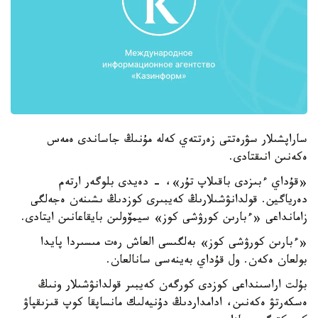
ساراپشىلار سۋرەتتى زەرتتەي كەلە مۇنىڭ جاساندى ەمەس
ەكەنىن انىقتادى.
«قۇداي ءبىزدى باقىلاپ تۇر»، - دەيدى بلوگەر ارتەم
دەرياگين. قولدانۋشىلارىڭ كەيبىرى كوزدىڭ ىشىنەن ەجەلگى
زامانداعى «ءبارىن كورۋشى كوز» سيمۆولىن بايقاعانىن ايتادى.
«ءبارىن كورۋشى كوز» بەلگىسى العاش رەت مىسىردا پايدا
بولعان ەكەن. ول قۇداي بەينەسى سانالعان.
بۇلت اراسىنداعى كوزدى كورگەن كەيبىر قولدانۋشىلار ونىڭ
ەسكەرتۋ ەكەنىن، ادامداردىڭ دۇنيەلىك مانساپقا كوپ قىزىقپاۋ