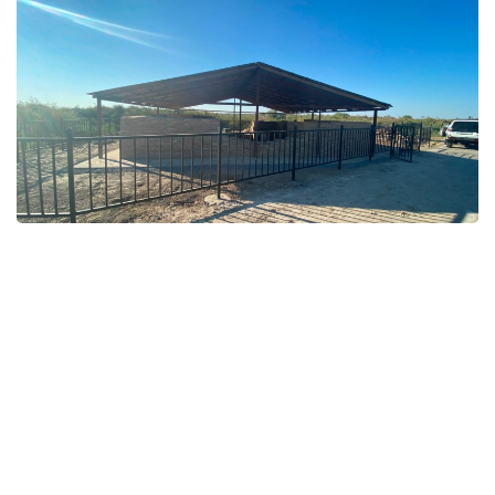
Фото: Қызылорда облыстық тарихи-мәдени мұраны қорғау
орталығы
قوعام
باقىتجول كاكەش
اۆتور