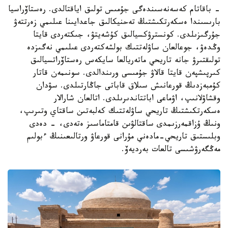
- باقاتام كەسەنەسىندەگى جۇمىس تولىق اياقتالدى. رەستاۆراسيا
بارىسىندا ەسكەرتكىشتىڭ تەحنيكالىق جاعدايىنا عىلىمي زەرتتەۋ
جۇرگىزىلدى. كونسترۋكسيالىق كۇشەيتۋ، جىكتەردى قايتا
وڭدەۋ، جوعالعان ساۋلەتتىك بولشەكتەردى عىلىمي نەگىزدە
تولىقتىرۋ جانە تاريحي ماتەريالعا سايكەس رەستاۆراتسيالىق
كىرپىشپەن قايتا قالاۋ جۇمىسى ورىندالدى. سونىمەن قاتار
كۇمبەزدىڭ قورعانىش سىلاق قاباتى جاڭارتىلدى. سۋدان
وقشاۋلانىپ، اۋماعى اباتتاندىرىلدى. اتالعان شارالار
ەسكەرتكىشتىڭ تاريحي ساۋلەتتىك كەلبەتىن ساقتاي وتىرىپ،
ونىڭ ۇزاقمەرزىمدى ساقتالۋىن قامتاماسىز ەتەدى، - دەدى
وبلىستىق تاريحي-مادەني مۇرانى قورعاۋ ورتالىعىنىڭ ءبولىم
مەڭگەرۋشىسى تالعات بەرديەۆ.